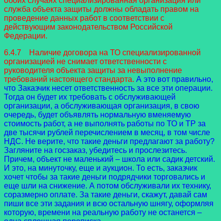
обоих случаях специализированная организация или
служба объекта защиты должны обладать правом на
проведение данных работ в соответствии с
действующим законодательством Российской
Федерации.
6.4.7 Наличие договора на ТО специализированной
организацией не снимает ответственности с
руководителя объекта защиты за невыполнение
требований настоящего стандарта.
А это вот правильно,
что Заказчик несет ответственность за все эти операции.
Тогда он будет их требовать с обслуживающей
организации, а обслуживающая организация, в свою
очередь, будет объявлять нормальную вменяемую
стоимость работ, а не выполнять работы по ТО и ТР за
две тысячи рублей перечислением в месяц, в том числе
НДС. Не верите, что такие деньги предлагают за работу?
Загляните на госзаказ, убедитесь и прослезитесь.
Причем, объект не маленький – школа или садик детский.
И это, на минуточку, еще и аукцион. То есть, заказчик
хочет чтобы за такие деньги подрядчики торговались и
еще шли на снижение. А потом обслуживали их технику,
соразмерно оплате. За такие деньги, скажут, давай сам
пиши все эти задания и всю остальную шнягу, оформляя
которую, времени на реальную работу не останется –