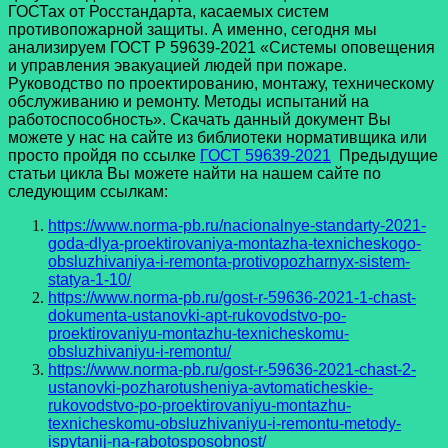
ГОСТах от Росстандарта, касаемых систем
противопожарной защиты. А именно, сегодня мы
анализируем ГОСТ Р 59639-2021 «Системы оповещения
и управления эвакуацией людей при пожаре.
Руководство по проектированию, монтажу, техническому
обслуживанию и ремонту. Методы испытаний на
работоспособность». Скачать данный документ Вы
можете у нас на сайте из библиотеки нормативщика или
просто пройдя по ссылке
ГОСТ 59639-2021
Предыдущие
статьи цикла Вы можете найти на нашем сайте по
следующим ссылкам:
https://www.norma-pb.ru/nacionalnye-standarty-2021-
goda-dlya-proektirovaniya-montazha-texnicheskogo-
obsluzhivaniya-i-remonta-protivopozharnyx-sistem-
statya-1-10/
https://www.norma-pb.ru/gost-r-59636-2021-1-chast-
dokumenta-ustanovki-apt-rukovodstvo-po-
proektirovaniyu-montazhu-texnicheskomu-
obsluzhivaniyu-i-remontu/
https://www.norma-pb.ru/gost-r-59636-2021-chast-2-
ustanovki-pozharotusheniya-avtomaticheskie-
rukovodstvo-po-proektirovaniyu-montazhu-
texnicheskomu-obsluzhivaniyu-i-remontu-metody-
ispytanij-na-rabotosposobnost/