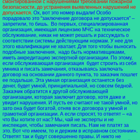
смонтированной с нарушениями требований пожарной
безопасности, до устранения выявленных нарушений не
допускается.
Ох, вот это номер выдали! Особо
порадовало это “заключение договора не допускается” –
запретили, то бишь. Во первых, специализированная
организация, имеющая лицензию МЧС на техническое
обслуживание, никак не может решать и рассуждать о
соответствии системы действующим нормам. У нее для
этого квалификации не хватает. Для того чтобы выносить
подобные заключения, надо быть нормативщиками,
иметь аккредитацию экспертной организации. По этому,
если обслуживающая организация будет строить из себя
умника и писать замечания, отказываясь заключать
договор на основании данного пункта, то заказчик пошлет
ее подальше. Эта умная организация останется без
денег, будет умной, принципиальной, но совсем бедной.
Заказчик обратится к другой обслуживающей
организации, которая заключит договор, хотя даже и
увидит нарушения. И пусть ее считают не такой умной, но
зато она будет богатой, отняв все договора у умной и
грамотной организации. А если спросят, то ответят – «а
что Вы хотите от нас? Мы, чай не эксперты и не
инспекция, чтобы замечания писать. Нам не платят за
это. Вот что имеем, то и держим в исправном состоянии».
Ответят так и будут совершенно правы. И никто не