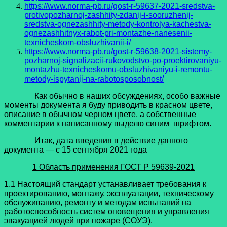
https://www.norma-pb.ru/gost-r-59637-2021-sredstva-
protivopozharnoj-zashhity-zdanij-i-sooruzhenij-
sredstva-ognezashhity-metody-kontrolya-kachestva-
ognezashhitnyx-rabot-pri-montazhe-nanesenii-
texnicheskom-obsluzhivanii-i/
https://www.norma-pb.ru/gost-r-59638-2021-sistemy-
pozharnoj-signalizacii-rukovodstvo-po-proektirovaniyu-
montazhu-texnicheskomu-obsluzhivaniyu-i-remontu-
metody-ispytanij-na-rabotosposobnost/
Как обычно в наших обсуждениях, особо важные
моменты документа я буду приводить в красном цвете,
описание в обычном черном цвете, а собственные
комментарии к написанному выделю синим шрифтом.
Итак, дата введения в действие данного
документа — с 15 сентября 2021 года
1 Область применения
ГОСТ Р 59639-2021
1.1 Настоящий стандарт устанавливает требования к
проектированию, монтажу, эксплуатации, техническому
обслуживанию, ремонту и методам испытаний на
работоспособность систем оповещения и управления
эвакуацией людей при пожаре (СОУЭ).