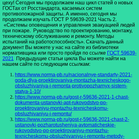
цеху! Сегодня мы продолжаем наш цикл статей о новых
ГОСТах от Росстандарта, касаемых систем
противопожарной защиты. А именно, сегодня мы
продолжаем изучать ГОСТ Р 59639-2021 Часть 2.
«Системы оповещения и управления эвакуацией людей
при пожаре. Руководство по проектированию, монтажу,
техническому обслуживанию и ремонту. Методы
испытаний на работоспособность». Скачать данный
документ Вы можете у нас на сайте из библиотеки
нормативщика или просто пройдя по ссылке
ГОСТ 59639-
2021
Предыдущие статьи цикла Вы можете найти на
нашем сайте по следующим ссылкам:
https://www.norma-pb.ru/nacionalnye-standarty-2021-
goda-dlya-proektirovaniya-montazha-texnicheskogo-
obsluzhivaniya-i-remonta-protivopozharnyx-sistem-
statya-1-10/
https://www.norma-pb.ru/gost-r-59636-2021-1-chast-
dokumenta-ustanovki-apt-rukovodstvo-po-
proektirovaniyu-montazhu-texnicheskomu-
obsluzhivaniyu-i-remontu/
https://www.norma-pb.ru/gost-r-59636-2021-chast-2-
ustanovki-pozharotusheniya-avtomaticheskie-
rukovodstvo-po-proektirovaniyu-montazhu-
texnicheskomu-obsluzhivaniyu-i-remontu-metody-