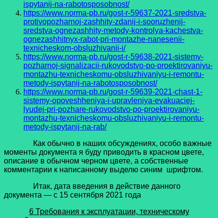
ispytanij-na-rabotosposobnost/
https://www.norma-pb.ru/gost-r-59637-2021-sredstva-
protivopozharnoj-zashhity-zdanij-i-sooruzhenij-
sredstva-ognezashhity-metody-kontrolya-kachestva-
ognezashhitnyx-rabot-pri-montazhe-nanesenii-
texnicheskom-obsluzhivanii-i/
https://www.norma-pb.ru/gost-r-59638-2021-sistemy-
pozharnoj-signalizacii-rukovodstvo-po-proektirovaniyu-
montazhu-texnicheskomu-obsluzhivaniyu-i-remontu-
metody-ispytanij-na-rabotosposobnost/
https://www.norma-pb.ru/gost-r-59639-2021-chast-1-
sistemy-opoveshheniya-i-upravleniya-evakuaciej-
lyudej-pri-pozhare-rukovodstvo-po-proektirovaniyu-
montazhu-texnicheskomu-obsluzhivaniyu-i-remontu-
metody-ispytanij-na-rab/
Как обычно в наших обсуждениях, особо важные
моменты документа я буду приводить в красном цвете,
описание в обычном черном цвете, а собственные
комментарии к написанному выделю синим шрифтом.
Итак, дата введения в действие данного
документа — с 15 сентября 2021 года
6 Требования к эксплуатации, техническому