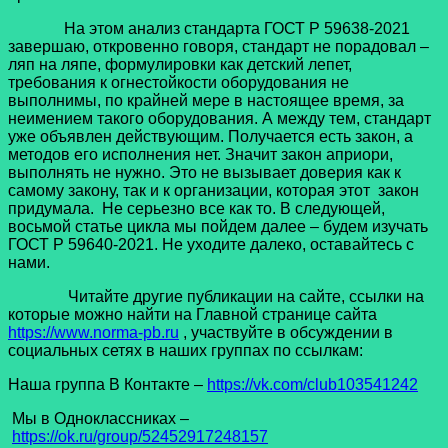
На этом анализ стандарта ГОСТ Р 59638-2021
завершаю, откровенно говоря, стандарт не порадовал –
ляп на ляпе, формулировки как детский лепет,
требования к огнестойкости оборудования не
выполнимы, по крайней мере в настоящее время, за
неимением такого оборудования. А между тем, стандарт
уже объявлен действующим. Получается есть закон, а
методов его исполнения нет. Значит закон априори,
выполнять не нужно. Это не вызывает доверия как к
самому закону, так и к организации, которая этот закон
придумала. Не серьезно все как то. В следующей,
восьмой статье цикла мы пойдем далее – будем изучать
ГОСТ Р 59640-2021. Не уходите далеко, оставайтесь с
нами.
Читайте другие публикации на сайте, ссылки на
которые можно найти на Главной странице сайта
https://www.norma-pb.ru
, участвуйте в обсуждении в
социальных сетях в наших группах по ссылкам:
Наша группа В Контакте –
https://vk.com/club103541242
Мы в Одноклассниках –
https://ok.ru/group/52452917248157