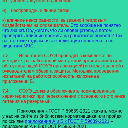
ж) уровень звукового давления;
и) беспроводные линии связи;
к) влияние неисправности, вызванной тепловым
воздействием на оповещатель.
Это вообще не понятно
что значит. Поджигать что ли оповещатели, а потом
проверять влияние прожига на работоспособность? Так
на это тоже отдельная аккредитация положена, а не
лицензия МЧС.
7.3 Испытания СОУЭ проводят в комплексе по
методике, разработанной монтажной организацией (или
обслуживающей СОУЭ организацией) и согласованной с
руководителем объекта защиты. Методика проведения
испытаний на работоспособность изложена в
приложении Б.
7.4 СОУЭ должна обеспечивать нормированные
характеристики при переключении с основного источника
питания на резервный.
Приложения к ГОСТ Р 59639-2021 скачать можно
у нас на сайте из библиотеки нормативщика или пройдя
по ссылке
приложения А и Б к ГОСТ Р 59639-2021
–
приложения А и Б к ГОСТ Р 59639-2021