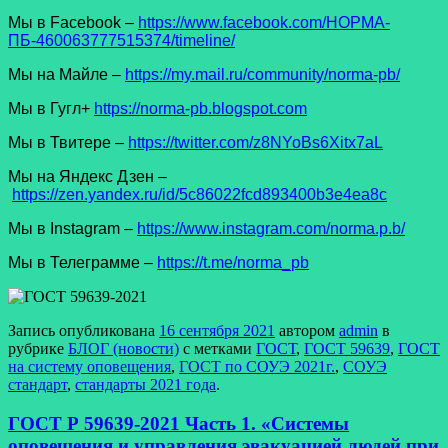
Мы в Facеbook –
https://www.facebook.com/НОРМА-
ПБ-460063777515374/timeline/
Мы на Майле –
https://my.mail.ru/community/norma-pb/
Мы в Гугл+
https://norma-pb.blogspot.com
Мы в Твитере –
https://twitter.com/z8NYoBs6Xitx7aL
Мы на Яндекс Дзен –
https://zen.yandex.ru/id/5c86022fcd893400b3e4ea8c
Мы в Instagram –
https://www.instagram.com/norma.p.b/
Мы в Телеграмме –
https://t.me/norma_pb
Запись опубликована
16 сентября 2021
автором
admin
в
рубрике
БЛОГ (новости)
с метками
ГОСТ
,
ГОСТ 59639
,
ГОСТ
на систему оповещения
,
ГОСТ по СОУЭ 2021г.
,
СОУЭ
стандарт
,
стандарты 2021 года
.
ГОСТ Р 59639-2021 Часть 1. «Системы
оповещения и управления эвакуацией людей при