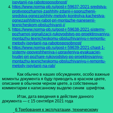
ispytanij-na-rabotosposobnost/
https://www.norma-pb.ru/gost-r-59637-2021-sredstva-
protivopozharnoj-zashhity-zdanij-i-sooruzhenij-
sredstva-ognezashhity-metody-kontrolya-kachestva-
ognezashhitnyx-rabot-pri-montazhe-nanesenii-
texnicheskom-obsluzhivanii-i/
https://www.norma-pb.ru/gost-r-59638-2021-sistemy-
pozharnoj-signalizacii-rukovodstvo-po-proektirovaniyu-
montazhu-texnicheskomu-obsluzhivaniyu-i-remontu-
metody-ispytanij-na-rabotosposobnost/
https://www.norma-pb.ru/gost-r-59639-2021-chast-1-
sistemy-opoveshheniya-i-upravleniya-evakuaciej-
lyudej-pri-pozhare-rukovodstvo-po-proektirovaniyu-
montazhu-texnicheskomu-obsluzhivaniyu-i-remontu-
metody-ispytanij-na-rab/
Как обычно в наших обсуждениях, особо важные
моменты документа я буду приводить в красном цвете,
описание в обычном черном цвете, а собственные
комментарии к написанному выделю синим шрифтом.
Итак, дата введения в действие данного
документа — с 15 сентября 2021 года
6 Требования к эксплуатации, техническому