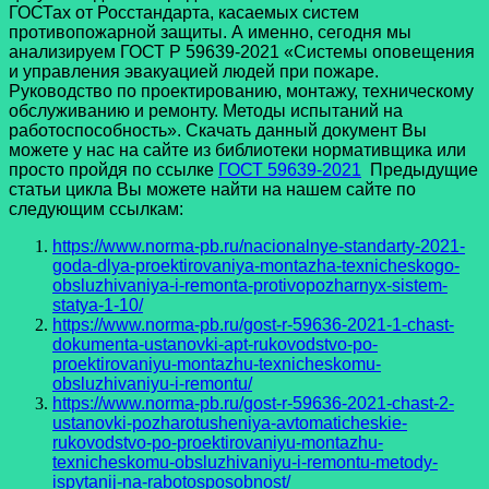
ГОСТах от Росстандарта, касаемых систем
противопожарной защиты. А именно, сегодня мы
анализируем ГОСТ Р 59639-2021 «Системы оповещения
и управления эвакуацией людей при пожаре.
Руководство по проектированию, монтажу, техническому
обслуживанию и ремонту. Методы испытаний на
работоспособность». Скачать данный документ Вы
можете у нас на сайте из библиотеки нормативщика или
просто пройдя по ссылке
ГОСТ 59639-2021
Предыдущие
статьи цикла Вы можете найти на нашем сайте по
следующим ссылкам:
https://www.norma-pb.ru/nacionalnye-standarty-2021-
goda-dlya-proektirovaniya-montazha-texnicheskogo-
obsluzhivaniya-i-remonta-protivopozharnyx-sistem-
statya-1-10/
https://www.norma-pb.ru/gost-r-59636-2021-1-chast-
dokumenta-ustanovki-apt-rukovodstvo-po-
proektirovaniyu-montazhu-texnicheskomu-
obsluzhivaniyu-i-remontu/
https://www.norma-pb.ru/gost-r-59636-2021-chast-2-
ustanovki-pozharotusheniya-avtomaticheskie-
rukovodstvo-po-proektirovaniyu-montazhu-
texnicheskomu-obsluzhivaniyu-i-remontu-metody-
ispytanij-na-rabotosposobnost/