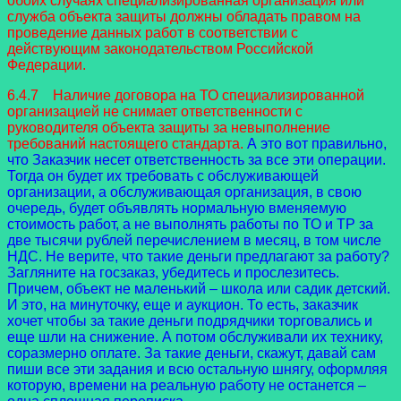
обоих случаях специализированная организация или
служба объекта защиты должны обладать правом на
проведение данных работ в соответствии с
действующим законодательством Российской
Федерации.
6.4.7 Наличие договора на ТО специализированной
организацией не снимает ответственности с
руководителя объекта защиты за невыполнение
требований настоящего стандарта.
А это вот правильно,
что Заказчик несет ответственность за все эти операции.
Тогда он будет их требовать с обслуживающей
организации, а обслуживающая организация, в свою
очередь, будет объявлять нормальную вменяемую
стоимость работ, а не выполнять работы по ТО и ТР за
две тысячи рублей перечислением в месяц, в том числе
НДС. Не верите, что такие деньги предлагают за работу?
Загляните на госзаказ, убедитесь и прослезитесь.
Причем, объект не маленький – школа или садик детский.
И это, на минуточку, еще и аукцион. То есть, заказчик
хочет чтобы за такие деньги подрядчики торговались и
еще шли на снижение. А потом обслуживали их технику,
соразмерно оплате. За такие деньги, скажут, давай сам
пиши все эти задания и всю остальную шнягу, оформляя
которую, времени на реальную работу не останется –