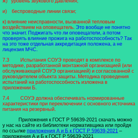
ж) уровень звукового давления;
и) беспроводные линии связи;
к) влияние неисправности, вызванной тепловым
воздействием на оповещатель.
Это вообще не понятно
что значит. Поджигать что ли оповещатели, а потом
проверять влияние прожига на работоспособность? Так
на это тоже отдельная аккредитация положена, а не
лицензия МЧС.
7.3 Испытания СОУЭ проводят в комплексе по
методике, разработанной монтажной организацией (или
обслуживающей СОУЭ организацией) и согласованной с
руководителем объекта защиты. Методика проведения
испытаний на работоспособность изложена в
приложении Б.
7.4 СОУЭ должна обеспечивать нормированные
характеристики при переключении с основного источника
питания на резервный.
Приложения к ГОСТ Р 59639-2021 скачать можно
у нас на сайте из библиотеки нормативщика или пройдя
по ссылке
приложения А и Б к ГОСТ Р 59639-2021
–
приложения А и Б к ГОСТ Р 59639-2021