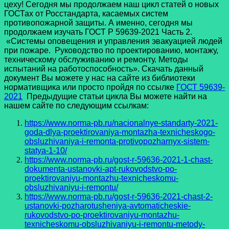
цеху! Сегодня мы продолжаем наш цикл статей о новых
ГОСТах от Росстандарта, касаемых систем
противопожарной защиты. А именно, сегодня мы
продолжаем изучать ГОСТ Р 59639-2021 Часть 2.
«Системы оповещения и управления эвакуацией людей
при пожаре. Руководство по проектированию, монтажу,
техническому обслуживанию и ремонту. Методы
испытаний на работоспособность». Скачать данный
документ Вы можете у нас на сайте из библиотеки
нормативщика или просто пройдя по ссылке
ГОСТ 59639-
2021
Предыдущие статьи цикла Вы можете найти на
нашем сайте по следующим ссылкам:
https://www.norma-pb.ru/nacionalnye-standarty-2021-
goda-dlya-proektirovaniya-montazha-texnicheskogo-
obsluzhivaniya-i-remonta-protivopozharnyx-sistem-
statya-1-10/
https://www.norma-pb.ru/gost-r-59636-2021-1-chast-
dokumenta-ustanovki-apt-rukovodstvo-po-
proektirovaniyu-montazhu-texnicheskomu-
obsluzhivaniyu-i-remontu/
https://www.norma-pb.ru/gost-r-59636-2021-chast-2-
ustanovki-pozharotusheniya-avtomaticheskie-
rukovodstvo-po-proektirovaniyu-montazhu-
texnicheskomu-obsluzhivaniyu-i-remontu-metody-