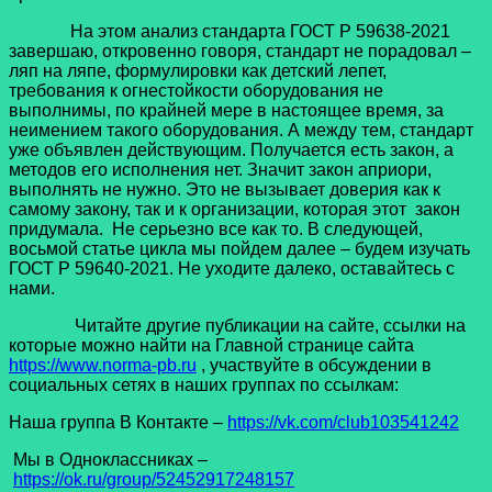
На этом анализ стандарта ГОСТ Р 59638-2021
завершаю, откровенно говоря, стандарт не порадовал –
ляп на ляпе, формулировки как детский лепет,
требования к огнестойкости оборудования не
выполнимы, по крайней мере в настоящее время, за
неимением такого оборудования. А между тем, стандарт
уже объявлен действующим. Получается есть закон, а
методов его исполнения нет. Значит закон априори,
выполнять не нужно. Это не вызывает доверия как к
самому закону, так и к организации, которая этот закон
придумала. Не серьезно все как то. В следующей,
восьмой статье цикла мы пойдем далее – будем изучать
ГОСТ Р 59640-2021. Не уходите далеко, оставайтесь с
нами.
Читайте другие публикации на сайте, ссылки на
которые можно найти на Главной странице сайта
https://www.norma-pb.ru
, участвуйте в обсуждении в
социальных сетях в наших группах по ссылкам:
Наша группа В Контакте –
https://vk.com/club103541242
Мы в Одноклассниках –
https://ok.ru/group/52452917248157