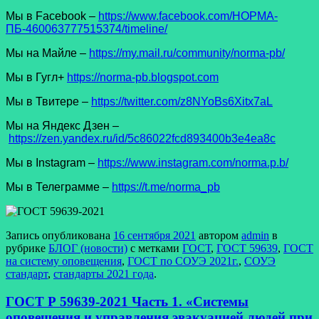
Мы в Facеbook –
https://www.facebook.com/НОРМА-
ПБ-460063777515374/timeline/
Мы на Майле –
https://my.mail.ru/community/norma-pb/
Мы в Гугл+
https://norma-pb.blogspot.com
Мы в Твитере –
https://twitter.com/z8NYoBs6Xitx7aL
Мы на Яндекс Дзен –
https://zen.yandex.ru/id/5c86022fcd893400b3e4ea8c
Мы в Instagram –
https://www.instagram.com/norma.p.b/
Мы в Телеграмме –
https://t.me/norma_pb
Запись опубликована
16 сентября 2021
автором
admin
в
рубрике
БЛОГ (новости)
с метками
ГОСТ
,
ГОСТ 59639
,
ГОСТ
на систему оповещения
,
ГОСТ по СОУЭ 2021г.
,
СОУЭ
стандарт
,
стандарты 2021 года
.
ГОСТ Р 59639-2021 Часть 1. «Системы
оповещения и управления эвакуацией людей при