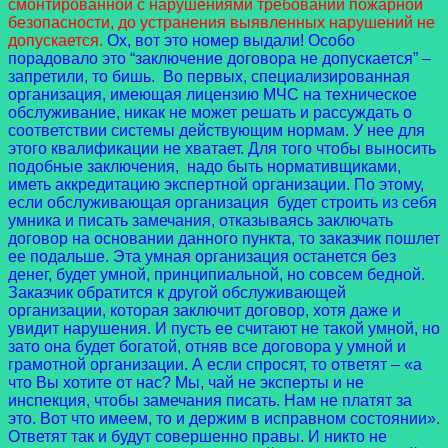
смонтированной с нарушениями требований пожарной
безопасности, до устранения выявленных нарушений не
допускается.
Ох, вот это номер выдали! Особо
порадовало это “заключение договора не допускается” –
запретили, то бишь. Во первых, специализированная
организация, имеющая лицензию МЧС на техническое
обслуживание, никак не может решать и рассуждать о
соответствии системы действующим нормам. У нее для
этого квалификации не хватает. Для того чтобы выносить
подобные заключения, надо быть нормативщиками,
иметь аккредитацию экспертной организации. По этому,
если обслуживающая организация будет строить из себя
умника и писать замечания, отказываясь заключать
договор на основании данного пункта, то заказчик пошлет
ее подальше. Эта умная организация останется без
денег, будет умной, принципиальной, но совсем бедной.
Заказчик обратится к другой обслуживающей
организации, которая заключит договор, хотя даже и
увидит нарушения. И пусть ее считают не такой умной, но
зато она будет богатой, отняв все договора у умной и
грамотной организации. А если спросят, то ответят – «а
что Вы хотите от нас? Мы, чай не эксперты и не
инспекция, чтобы замечания писать. Нам не платят за
это. Вот что имеем, то и держим в исправном состоянии».
Ответят так и будут совершенно правы. И никто не