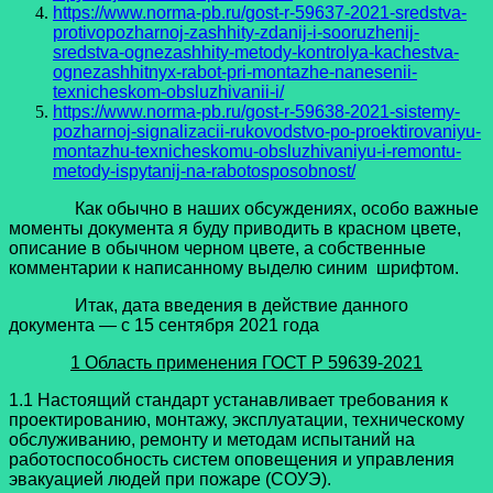
https://www.norma-pb.ru/gost-r-59637-2021-sredstva-
protivopozharnoj-zashhity-zdanij-i-sooruzhenij-
sredstva-ognezashhity-metody-kontrolya-kachestva-
ognezashhitnyx-rabot-pri-montazhe-nanesenii-
texnicheskom-obsluzhivanii-i/
https://www.norma-pb.ru/gost-r-59638-2021-sistemy-
pozharnoj-signalizacii-rukovodstvo-po-proektirovaniyu-
montazhu-texnicheskomu-obsluzhivaniyu-i-remontu-
metody-ispytanij-na-rabotosposobnost/
Как обычно в наших обсуждениях, особо важные
моменты документа я буду приводить в красном цвете,
описание в обычном черном цвете, а собственные
комментарии к написанному выделю синим шрифтом.
Итак, дата введения в действие данного
документа — с 15 сентября 2021 года
1 Область применения
ГОСТ Р 59639-2021
1.1 Настоящий стандарт устанавливает требования к
проектированию, монтажу, эксплуатации, техническому
обслуживанию, ремонту и методам испытаний на
работоспособность систем оповещения и управления
эвакуацией людей при пожаре (СОУЭ).