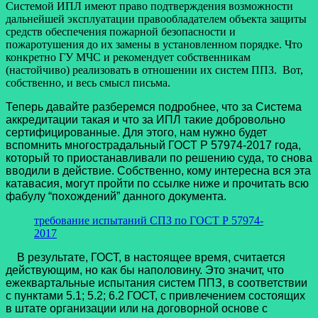
Системой ИПЛ имеют право подтверждения возможности
дальнейшей эксплуатации правообладателем объекта защиты
средств обеспечения пожарной безопасности и
пожаротушения до их замены в установленном порядке. Что
конкретно ГУ МЧС и рекомендует собственникам
(настойчиво) реализовать в отношении их систем ППЗ. Вот,
собственно, и весь смысл письма.
Теперь давайте разберемся подробнее, что за Система
аккредитации такая и что за ИПЛ такие добровольно
сертифицированные. Для этого, нам нужно будет
вспомнить многострадальный ГОСТ Р 57974-2017 года,
который то приостанавливали по решению суда, то снова
вводили в действие. Собственно, кому интересна вся эта
катавасия, могут пройти по ссылке ниже и прочитать всю
фабулу “похождений” данного документа.
требование испытаний СПЗ по ГОСТ Р 57974-
2017
В результате, ГОСТ, в настоящее время, считается
действующим, но как бы наполовину. Это значит, что
ежеквартальные испытания систем ППЗ, в соответствии
с пунктами 5.1; 5.2; 6.2 ГОСТ, с привлечением состоящих
в штате организации или на договорной основе с