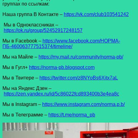
группах по ссылкам:
Наша группа В Контакте –
https://vk.com/club103541242
Мы в Одноклассниках –
https://ok.ru/group/52452917248157
Мы в Facеbook –
https://www.facebook.com/НОРМА-
ПБ-460063777515374/timeline/
Мы на Майле –
https://my.mail.ru/community/norma-pb/
Мы в Гугл+
https://norma-pb.blogspot.com
Мы в Твитере –
https://twitter.com/z8NYoBs6Xitx7aL
Мы на Яндекс Дзен –
https://zen.yandex.ru/id/5c86022fcd893400b3e4ea8c
Мы в Instagram –
https://www.instagram.com/norma.p.b/
Мы в Телеграмме –
https://t.me/norma_pb