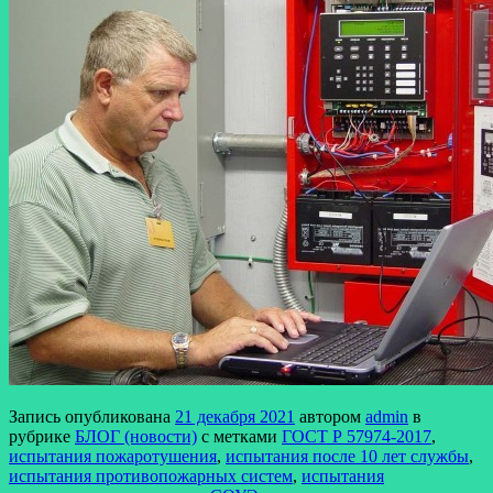
Запись опубликована
21 декабря 2021
автором
admin
в
рубрике
БЛОГ (новости)
с метками
ГОСТ Р 57974-2017
,
испытания пожаротушения
,
испытания после 10 лет службы
,
испытания противопожарных систем
,
испытания