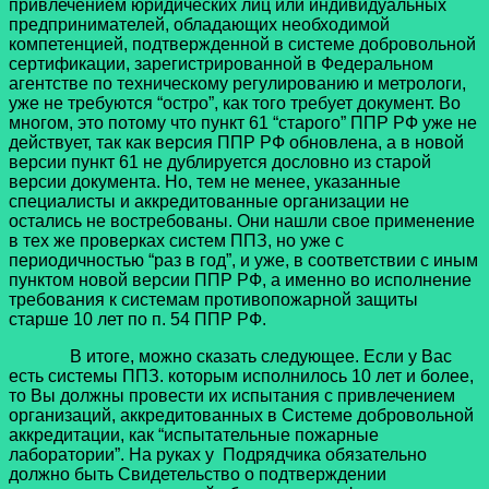
привлечением юридических лиц или индивидуальных
предпринимателей, обладающих необходимой
компетенцией, подтвержденной в системе добровольной
сертификации, зарегистрированной в Федеральном
агентстве по техническому регулированию и метрологи,
уже не требуются “остро”, как того требует документ. Во
многом, это потому что пункт 61 “старого” ППР РФ уже не
действует, так как версия ППР РФ обновлена, а в новой
версии пункт 61 не дублируется дословно из старой
версии документа. Но, тем не менее, указанные
специалисты и аккредитованные организации не
остались не востребованы. Они нашли свое применение
в тех же проверках систем ППЗ, но уже с
периодичностью “раз в год”, и уже, в соответствии с иным
пунктом новой версии ППР РФ, а именно во исполнение
требования к системам противопожарной защиты
старше 10 лет по п. 54 ППР РФ.
В итоге, можно сказать следующее. Если у Вас
есть системы ППЗ. которым исполнилось 10 лет и более,
то Вы должны провести их испытания с привлечением
организаций, аккредитованных в Системе добровольной
аккредитации, как “испытательные пожарные
лаборатории”. На руках у Подрядчика обязательно
должно быть Свидетельство о подтверждении