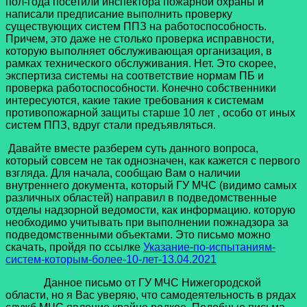
пол-года посетили инспектора пожарной охраны и
написали предписание выполнить проверку
существующих систем ППЗ на работоспособность.
Причем, это даже не столько проверка исправности,
которую выполняет обслуживающая организация, в
рамках технического обслуживания. Нет. Это скорее,
экспертиза системы на соответствие нормам ПБ и
проверка работоспособности. Конечно собственники
интересуются, какие такие требования к системам
противопожарной защиты старше 10 лет , особо от иных
систем ППЗ, вдруг стали предъявляться.
Давайте вместе разберем суть данного вопроса,
который совсем не так однозначен, как кажется с первого
взгляда. Для начала, сообщаю Вам о наличии
внутреннего документа, который ГУ МЧС (видимо самых
различных областей) направил в подведомственные
отделы надзорной ведомости, как информацию. которую
необходимо учитывать при выполнении пожнадзора за
подведомственными объектами. Это письмо можно
скачать, пройдя по ссылке
Указание-по-испытаниям-
систем-которым-более-10-лет-13.04.2021
Данное письмо от ГУ МЧС Нижегородской
области, но я Вас уверяю, что самодеятельность в рядах