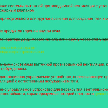
анале системы вытяжной противодымной вентиляции с устан
пожарным клапаном.
прямоугольного или круглого сечения для создания тяги и
о
е продуктов горения внутри печи.
генератора до дымового канала или наружу через стену зда
 теплогенератора до
раждающих строительных
омными
системами вытяжной противодымной вентиляции, к
м побуждением.
 и дистанционно управляемое устройство, перекрывающее 
яцией с естественным побуждением тяги.
ионно управляемое устройство для перекрытия вентиляцио
огнестойкости, характеризуемые потерей
плотности
целост