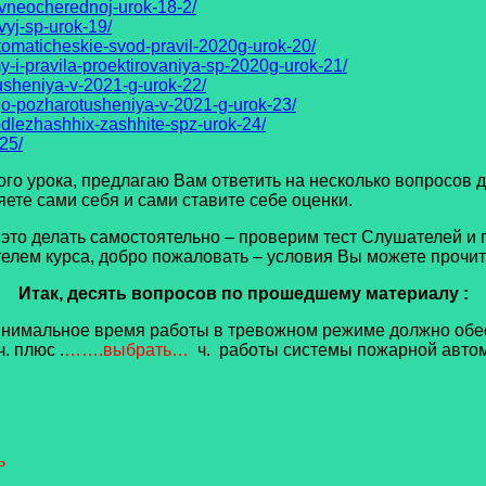
vneocherednoj-urok-18-2/
yj-sp-urok-19/
tomaticheskie-svod-pravil-2020g-urok-20/
-i-pravila-proektirovaniya-sp-2020g-urok-21/
usheniya-v-2021-g-urok-22/
go-pozharotusheniya-v-2021-g-urok-23/
odlezhashhix-zashhite-spz-urok-24/
25/
урока, предлагаю Вам ответить на несколько вопросов д
ете сами себя и сами ставите себе оценки.
елать самостоятельно – проверим тест Слушателей и п
елем курса, добро пожаловать – условия Вы можете прочита
Итак, десять вопросов по прошедшему материалу :
 минимальное время работы в тревожном режиме должно обе
. плюс .
…….выбрать…
ч. работы системы пожарной автом
ь