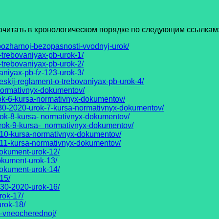
тать в хронологическом порядке по следующим ссылкам
ozharnoj-bezopasnosti-vvodnyj-urok/
-trebovaniyax-pb-urok-1/
-trebovaniyax-pb-urok-2/
aniyax-pb-fz-123-urok-3/
eskij-reglament-o-trebovaniyax-pb-urok-4/
normativnyx-dokumentov/
ok-6-kursa-normativnyx-dokumentov/
30-2020-urok-7-kursa-normativnyx-dokumentov/
rok-8-kursa- normativnyx-dokumentov/
rok-9-kursa- normativnyx-dokumentov/
-10-kursa-normativnyx-dokumentov/
-11-kursa-normativnyx-dokumentov/
dokument-urok-12/
okument-urok-13/
dokument-urok-14/
15/
130-2020-urok-16/
rok-17/
rok-18/
-vneocherednoj/