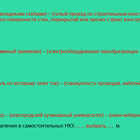
акладными скобами) – (голый провод по строительным конст
о поверхности стен, перекрытий или прочих строит. констр
аммный приемник) – (электрооборудование преобразующее э
ель по которому течет ток) – (совокупность проводов, кабел
о) – (новгородский кулинарный университет) – (нано-кибе
авления в самостоятельных НКУ.
…….выбрать….
. м.