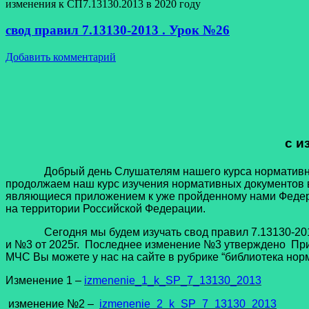
изменения к СП7.13130.2013 в 2020 году
cвод правил 7.13130-2013 . Урок №26
Добавить комментарий
с и
Добрый день Слушателям нашего курса нормативны
продолжаем наш курс изучения нормативных документов в
являющиеся приложением к уже пройденному нами Федер
на территории Российской Федерации.
Сегодня мы будем изучать cвод правил 7.13130-2013 «
и №3 от 2025г.
Последнее изменение №3 утверждено Приказ
МЧС Вы можете у нас на сайте в рубрике “библиотека нор
Изменение 1 –
izmenenie_1_k_SP_7_13130_2013
изменение №2 –
izmenenie_2_k_SP_7_13130_2013