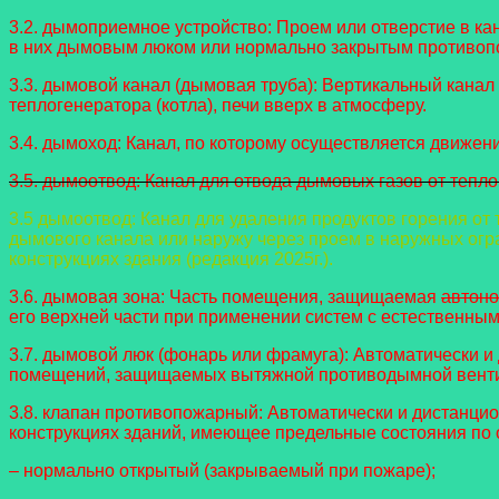
3.2. дымоприемное устройство: Проем или отверстие в к
в них дымовым люком или нормально закрытым противо
3.3. дымовой канал (дымовая труба): Вертикальный канал 
теплогенератора (котла), печи вверх в атмосферу.
3.4. дымоход: Канал, по которому осуществляется движени
3.5. дымоотвод: Канал для отвода дымовых газов от тепло
3.5 дымоотвод: Канал для удаления продуктов горения от
дымового канала или наружу через проем в наружных ог
конструкциях здания (редакция 2025г.).
3.6. дымовая зона: Часть помещения, защищаемая
автон
его верхней части при применении систем с естественны
3.7. дымовой люк (фонарь или фрамуга): Автоматически
помещений, защищаемых вытяжной противодымной вентил
3.8. клапан противопожарный: Автоматически и дистанц
конструкциях зданий, имеющее предельные состояния по 
– нормально открытый (закрываемый при пожаре);