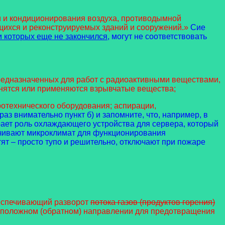
и и кондиционирования воздуха, противодымной
щихся и реконструируемых зданий и сооружений.»
Сие
и которых еще не закончился
, могут не соответствовать
редназначенных для работ с радиоактивными веществами,
анятся или применяются взрывчатые вещества;
отехнического оборудования; аспирации,
аз внимательно пункт б) и запомните, что, например, в
ает роль охлаждающего устройства для сервера, который
печивают микроклимат для функционирования
ят – просто тупо и решительно, отключают при пожаре
обеспечивающий разворот
потока газов (продуктов горения)
оположном (обратном) направлении для предотвращения