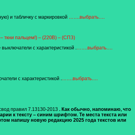
ую) и табличку с маркировкой
…….выбрать….
 ткни пальцем!) – (220В) – (СПЗ)
 выключатели с характеристикой .
…….выбрать….
атели с характеристикой .
…….выбрать….
cвод правил 7.13130-2013
. Как обычно, напоминаю, что
рии к тексту – синим шрифтом. Те места текста или
ом напишу новую редакцию 2025 года текстов или