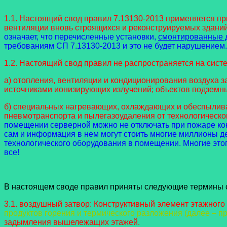
1.1. Настоящий cвод правил 7.13130-2013
применяется пр
вентиляции вновь строящихся и реконструируемых зданий
означает, что перечисленные установки,
смонтированные д
требованиям СП 7.13130-2013 и это не будет нарушением.
1.2. Настоящий свод правил не распространяется на сист
а) отопления, вентиляции и кондиционирования воздуха 
источниками ионизирующих излучений; объектов подземны
б) специальных нагревающих, охлаждающих и обеспыливаю
пневмотранспорта и пылегазоудаления от технологическо
помещении серверной можно не отключать при пожаре кон
сам и информация в нем могут стоить многие миллионы д
технологического оборудования в помещении. Многие этог
все!
В настоящем своде правил приняты следующие термины 
3.1. воздушный затвор: Конструктивный элемент этажног
продуктов горения и термического разложения (далее – пр
задымления вышележащих этажей.