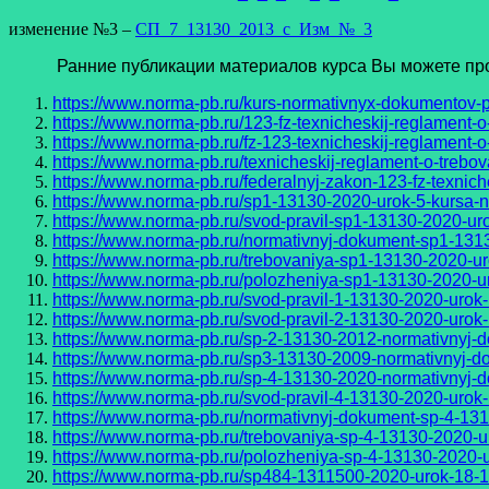
изменение №3 –
СП_7_13130_2013_с_Изм_№_3
Ранние публикации материалов курса Вы можете прочи
https://www.norma-pb.ru/kurs-normativnyx-dokumentov-p
https://www.norma-pb.ru/123-fz-texnicheskij-reglament-o
https://www.norma-pb.ru/fz-123-texnicheskij-reglament-o
https://www.norma-pb.ru/texnicheskij-reglament-o-trebov
https://www.norma-pb.ru/federalnyj-zakon-123-fz-texnich
https://www.norma-pb.ru/sp1-13130-2020-urok-5-kursa-
https://www.norma-pb.ru/svod-pravil-sp1-13130-2020-ur
https://www.norma-pb.ru/normativnyj-dokument-sp1-131
https://www.norma-pb.ru/trebovaniya-sp1-13130-2020-u
https://www.norma-pb.ru/polozheniya-sp1-13130-2020-u
https://www.norma-pb.ru/svod-pravil-1-13130-2020-urok
https://www.norma-pb.ru/svod-pravil-2-13130-2020-urok
https://www.norma-pb.ru/sp-2-13130-2012-normativnyj-
https://www.norma-pb.ru/sp3-13130-2009-normativnyj-d
https://www.norma-pb.ru/sp-4-13130-2020-normativnyj-
https://www.norma-pb.ru/svod-pravil-4-13130-2020-urok-
https://www.norma-pb.ru/normativnyj-dokument-sp-4-13
https://www.norma-pb.ru/trebovaniya-sp-4-13130-2020-u
https://www.norma-pb.ru/polozheniya-sp-4-13130-2020-u
https://www.norma-pb.ru/sp484-1311500-2020-urok-18-1