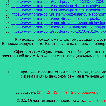
https://www.norma-pb.ru/svod-pravil-484-1311500-2020-
https://www.norma-pb.ru/ustanovki-pozharotusheniya-nov
https://www.norma-pb.ru/ustanovki-pozharotusheniya-av
https://www.norma-pb.ru/sistemy-ppz-ustanovki-apt-normy
https://www.norma-pb.ru/proektirovanie-sistem-pozharot
https://www.norma-pb.ru/proektirovanie-avtomatichesko
https://www.norma-pb.ru/perechen-zdanij-sooruzhenij-p
https://www.norma-pb.ru/svod-pravil-6-13130-2013-urok-
Как всегда, прежде чем начать тему двадцать шестого 
Вопросы следуют ниже. Вы отвечаете на вопросы, проверя
Официальным Слушателям нет необходимости все это д
электронной почте. Кто желает стать официальным слушат
прил. А – В соответствии с СП6.13130., какое
систем ППЗ? В дежурном режиме в течение 24 ч
– выбрать из:
(1) – (2) – (3) – (4) – (не определено)
3.5. Открытая электропроводка это.
…….выбрат