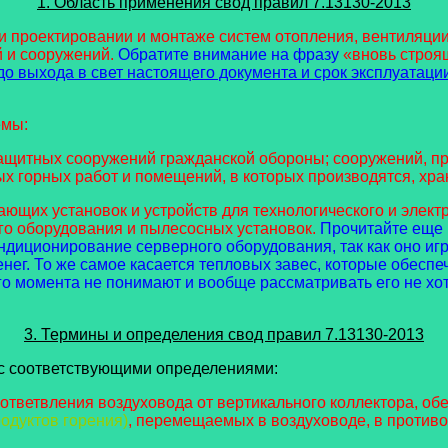
1. Область применения cвод правил 7.13130-2013
и проектировании и монтаже систем отопления, вентиляци
 и сооружений.
Обратите внимание на фразу
«вновь строя
о выхода в свет настоящего документа и срок эксплуатаци
емы:
защитных сооружений гражданской обороны; сооружений, п
х горных работ и помещений, в которых производятся, хр
щих установок и устройств для технологического и электр
го оборудования и пылесосных установок.
Прочитайте еще р
диционирование серверного оборудования, так как оно игр
енег. То же самое касается тепловых завес, которые обес
о момента не понимают и вообще рассматривать его не хот
3. Термины и определения cвод правил 7.13130-2013
с соответствующими определениями:
о ответвления воздуховода от вертикального коллектора, 
одуктов горения)
, перемещаемых в воздуховоде, в против