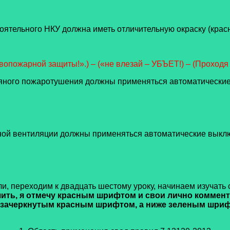
ятельного НКУ должна иметь отличительную окраску (красн
опожарной защиты!».) – («не влезай – УБЪЕТ!) – (Проходя –
дяного пожаротушения должны применяться автоматические
ной вентиляции должны применяться автоматические выключ
и, переходим к двадцать шестому уроку, начинаем изучать 
чить, я отмечу красным шрифтом и свои лично коммента
зачеркнутым красным шрифтом, а ниже зеленым шрифт