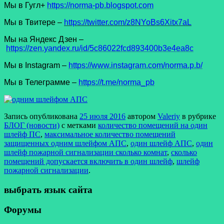
Мы в Гугл+
https://norma-pb.blogspot.com
Мы в Твитере –
https://twitter.com/z8NYoBs6Xitx7aL
Мы на Яндекс Дзен –
https://zen.yandex.ru/id/5c86022fcd893400b3e4ea8c
Мы в Instagram –
https://www.instagram.com/norma.p.b/
Мы в Телеграмме –
https://t.me/norma_pb
Запись опубликована
25 июля 2016
автором
Valeriy
в рубрике
БЛОГ (новости)
с метками
количество помещений на один
шлейф ПС
,
максимальное количество помещений
защищенных одним шлейфом АПС
,
один шлейф АПС
,
один
шлейф пожарной сигнализации сколько комнат
,
сколько
помещений допускается включить в один шлейф
,
шлейф
пожарной сигнализации
.
выбрать язык сайта
Форумы