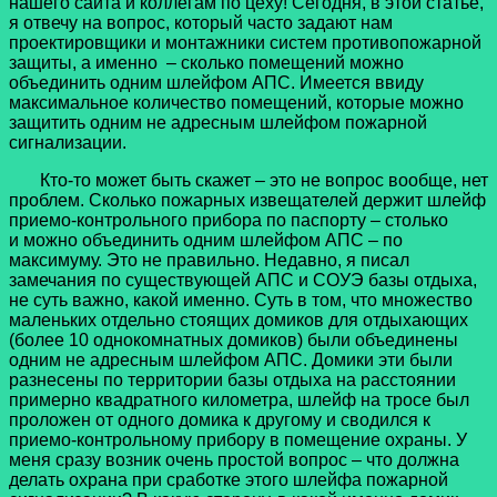
нашего сайта и коллегам по цеху! Сегодня, в этой статье,
я отвечу на вопрос, который часто задают нам
проектировщики и монтажники систем противопожарной
защиты, а именно – сколько помещений можно
объединить одним шлейфом АПС. Имеется ввиду
максимальное количество помещений, которые можно
защитить одним не адресным шлейфом пожарной
сигнализации.
Кто-то может быть скажет – это не вопрос вообще, нет
проблем. Сколько пожарных извещателей держит шлейф
приемо-контрольного прибора по паспорту – столько
и можно объединить одним шлейфом АПС – по
максимуму. Это не правильно. Недавно, я писал
замечания по существующей АПС и СОУЭ базы отдыха,
не суть важно, какой именно. Суть в том, что множество
маленьких отдельно стоящих домиков для отдыхающих
(более 10 однокомнатных домиков) были объединены
одним не адресным шлейфом АПС. Домики эти были
разнесены по территории базы отдыха на расстоянии
примерно квадратного километра, шлейф на тросе был
проложен от одного домика к другому и сводился к
приемо-контрольному прибору в помещение охраны. У
меня сразу возник очень простой вопрос – что должна
делать охрана при сработке этого шлейфа пожарной