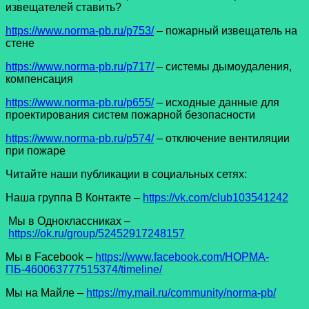
извещателей ставить?
https://www.norma-pb.ru/p753/
– пожарный извещатель на
стене
https://www.norma-pb.ru/p717/
– системы дымоудаления,
компенсация
https://www.norma-pb.ru/p655/
– исходные данные для
проектирования систем пожарной безопасности
https://www.norma-pb.ru/p574/
– отключение вентиляции
при пожаре
Читайте наши публикации в социальных сетях:
Наша группа В Контакте –
https://vk.com/club103541242
Мы в Одноклассниках –
https://ok.ru/group/52452917248157
Мы в Facеbook –
https://www.facebook.com/НОРМА-
ПБ-460063777515374/timeline/
Мы на Майле –
https://my.mail.ru/community/norma-pb/