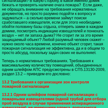
сигнализации? В какую сторону, в какой именно домик
бежать и проверять наличие очага пожара? Если даже,
не обращать внимание на требования нормативных
документов, но просто разумно подойти к вопросу и
задуматься – а сколько времени займут поиски
сработавшего извещателя, если для этого необходимо
обойти половину базы отдыха, отпереть замки в каждом
домике, посмотреть индикацию извещателей и понюхать
воздух – нет ли запаха дыма? Не сгорит ли за это время
защищаемый объект? Любой разумный человек скажет –
нужно около часа времени, конечно объект сгорит, такая
пожарная сигнализация не эффективна, да и в общем то
просто абсурд, поскольку задач своих не выполняет.
Теперь о нормативных требованиях. Требования к
максимальному количеству помещений, объединенных
одним шлейфом АПС предусмотрены в СП5.13130-2009,
раздел 13.2 – приведем его дословно:
13.2 Требования к организации зон контроля
пожарной сигнализации
13.2.1 Одним шлейфом пожарной сигнализации с
пожарными извещателями (одной трубой для отбора
проб воздуха в случае применения аспирационного
извещателя), не имеющими адреса, допускается