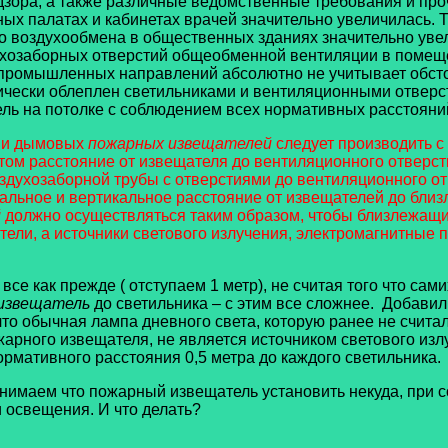
зора, а также различные ведомственные требования и проч
ых палатах и кабинетах врачей значительно увеличилась. 
го воздухообмена в общественных зданиях значительно уве
ухозаборных отверстий общеобменной вентиляции в помеще
из промышленных направлений абсолютно не учитывает обс
ктически облеплен светильниками и вентиляционными отверс
ель на потолке с соблюдением всех нормативных расстояни
х и дымовых
пожарных извещателей
следует производить 
ом расстояние от извещателя до вентиляционного отверст
здухозаборной трубы с отверстиями до вентиляционного о
альное и вертикальное расстояние от извещателей до бли
й
должно осуществляться таким образом, чтобы близлежащие
ели, а источники светового излучения, электромагнитные 
все как прежде ( отступаем 1 метр), не считая того что са
извещатель
до светильника – с этим все сложнее. Добави
то обычная лампа дневного света, которую ранее не считал
жарного извещателя, не является источником светового изл
рмативного расстояния 0,5 метра до каждого светильника.
онимаем что пожарный извещатель установить некуда, при
и освещения. И что делать?