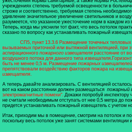
ужесточения нормы санитарные, а также нормы Ростехнад
учреждениях степень требуемой освещенности в больничн
строже и соответственно, требуемая степень необходимо
удивление значительное увеличение светильников и возд
разумеется, что указанное ужесточение норм в каждом 
Теперь, когда мы уяснили тот факт, что весь потолок пра
сказано по вопросу как устанавливать пожарный извещат
СП5, пункт 13.3.6 Размещение точечных тепловы
вызываемых приточной или вытяжной вентиляцией, при эт
аспирационного
пожарного извещателя
расстояние от во
воздушного потока для данного типа извещателя.
Горизонт
быть не менее 0,5 м. Размещение
пожарных извещателе
препятствовали воздействию факторов пожара на извещат
извещателя
.
А теперь давайте анализировать. С вентиляцией осталось 
вот на каком расстоянии должен размещаться
пожарный 
электромагнитные помехи”.
Докажи попробуй инспектору ч
не считали необходимым отступать от нее 0,5 метра до по
придется устанавливать пожарный извещатель с учетом но
Итак, приходим мы в помещение, смотрим на потолок и п
поскольку весь потолок уже занят системами вентиляции 