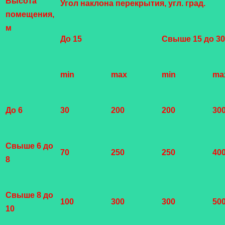
Высота
Угол наклона перекрытия, угл. град.
помещения,
м
До 15
Свыше 15 до 30
min
max
min
ma
До 6
30
200
200
30
Свыше 6 до
70
250
250
40
8
Свыше 8 до
100
300
300
50
10