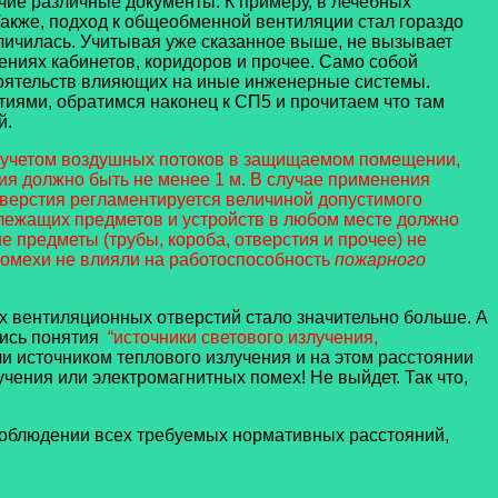
ие различные документы. К примеру, в лечебных
Также, подход к общеобменной вентиляции стал гораздо
личилась. Учитывая уже сказанное выше, не вызывает
ниях кабинетов, коридоров и прочее. Само собой
тоятельств влияющих на иные инженерные системы.
тиями, обратимся наконец к СП5 и прочитаем что там
й.
с учетом воздушных потоков в защищаемом помещении,
ия должно быть не менее 1 м. В случае применения
тверстия регламентируется величиной допустимого
злежащих предметов и устройств в любом месте должно
 предметы (трубы, короба, отверстия и прочее) не
помехи не влияли на работоспособность
пожарного
мих вентиляционных отверстий стало значительно больше. А
лись понятия
“источники светового излучения,
и источником теплового излучения и на этом расстоянии
учения или электромагнитных помех! Не выйдет. Так что,
 соблюдении всех требуемых нормативных расстояний,