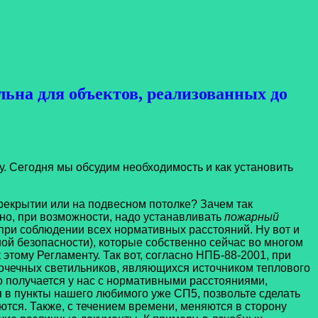
льна для объектов, реализованных до
. Сегодня мы обсудим необходимость и как установить
ерекрытии или на подвесном потолке? Зачем так
но, при возможности, надо устанавливать
пожарный
ри соблюдении всех нормативных расстояний. Ну вот и
й безопасности), которые собственно сейчас во многом
тому Регламенту. Так вот, согласно НПБ-88-2001, при
 точечных светильников, являющихся источником теплового
то получается у нас с нормативными расстояниями,
я в пункты нашего любимого уже СП5, позвольте сделать
ются. Также, с течением времени, меняются в сторону