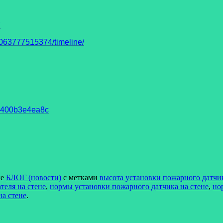
7
63777515374/timeline/
93400b3e4ea8c
ке
БЛОГ (новости)
с метками
высота установки пожарного датчик
теля на стене
,
нормы установки пожарного датчика на стене
,
но
на стене
.