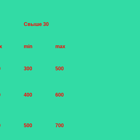
Свыше 30
x
min
max
0
300
500
0
400
600
0
500
700