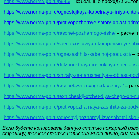
https://www.norma-pb.ru/p845/
– кабельные проходки «Стоп
https://www.norma-pb.ru/ognestojkaya-kabelnaya-liniya-chto-
https://www.norma-pb.ru/protivopozharnye-shtory-oblast-prim
https://www.norma-pb.ru/raschet-pozharnogo-riska/
– расчет 
https://www.norma-pb.ru/spectexusloviya-i-kompensiruyushhi
https://www.norma-pb.ru/ognezashhita-kabelnoj-produkcii/
– 
https://www.norma-pb.ru/dolzhnostnaya-instrukciya-specialist
https://www.norma-pb.ru/shtrafy-za-narusheniya-v-oblasti-po
https://www.norma-pb.ru/raschet-zvukovogo-davleniya/
– расч
https://www.norma-pb.ru/texnicheskij-otchet-dlya-chego-on-n
https://www.norma-pb.ru/protivopozharnaya-zashhita-za-pod
https://www.norma-pb.ru/adresnyj-pozharnyj-izveshhatel-sko
Если будете копировать данную статью пожарный извещ
страницу, так как статья написана мною лично, она ун