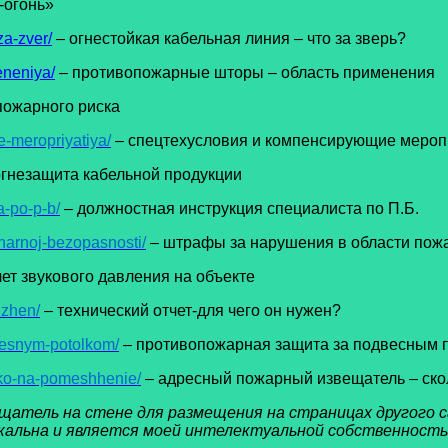
-огонь»
za-zver/
– огнестойкая кабельная линия – что за зверь?
eneniya/
– противопожарные шторы – область применения
пожарного риска
e-meropriyatiya/
– спецтехусловия и компенсирующие мероп
огнезащита кабельной продукции
a-po-p-b/
– должностная инструкция специалиста по П.Б.
zharnoj-bezopasnosti/
– штрафы за нарушения в области пож
ет звукового давления на объекте
uzhen/
– технический отчет-для чего он нужен?
vesnym-potolkom/
– противопожарная защита за подвесным 
lko-na-pomeshhenie/
– адресный пожарный извещатель – ско
атель на стене для размещения на страницах другого с
икальна и является моей интелектуальной собственность