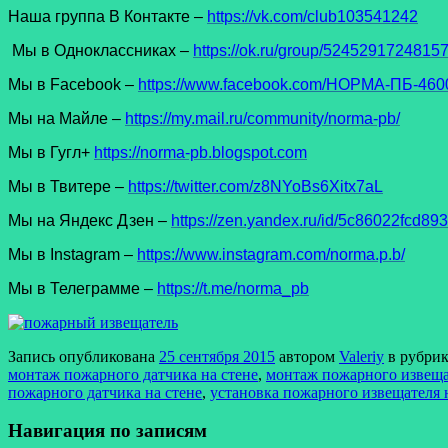
Наша группа В Контакте –
https://vk.com/club103541242
Мы в Одноклассниках –
https://ok.ru/group/5245291724815
Мы в Facеbook –
https://www.facebook.com/НОРМА-ПБ-4600
Мы на Майле –
https://my.mail.ru/community/norma-pb/
Мы в Гугл+
https://norma-pb.blogspot.com
Мы в Твитере –
https://twitter.com/z8NYoBs6Xitx7aL
Мы на Яндекс Дзен –
https://zen.yandex.ru/id/5c86022fcd8
Мы в Instagram –
https://www.instagram.com/norma.p.b/
Мы в Телеграмме –
https://t.me/norma_pb
Запись опубликована
25 сентября 2015
автором
Valeriy
в рубри
монтаж пожарного датчика на стене
,
монтаж пожарного извеща
пожарного датчика на стене
,
установка пожарного извещателя 
Навигация по записям