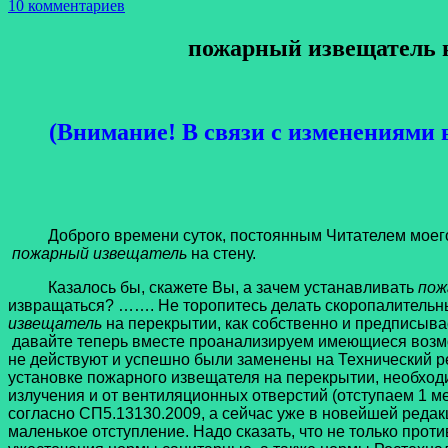
10 комментариев
пожарный извещатель на 
(Внимание! В связи с изменениями в
Доброго времени суток, постоянным Читателем моего Бло
пожарный извещатель
на стену.
Казалось бы, скажете Вы, а зачем устанавливать
пож
извращаться? ……. Не торопитесь делать скоропалительные
извещатель
на перекрытии, как собственно и предписыв
давайте теперь вместе проанализируем имеющиеся возмож
не действуют и успешно были заменены на Технический ре
установке пожарного извещателя на перекрытии, необходи
излучения и от вентиляционных отверстий (отступаем 1 м
согласно СП5.13130.2009, а сейчас уже в новейшей редак
маленькое отступление. Надо сказать, что не только про