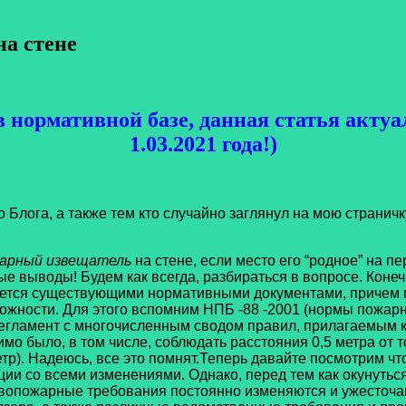
стене
 нормативной базе, данная статья актуа
1.03.2021 года!)
га, а также тем кто случайно заглянул на мою страничку
арный извещатель
на стене, если место его “родное” на п
 выводы! Будем как всегда, разбираться в вопросе. Конеч
ается существующими нормативными документами, причем п
ности. Для этого вспомним НПБ -88 -2001 (нормы пожарно
гламент с многочисленным сводом правил, прилагаемым к э
мо было, в том числе, соблюдать расстояния 0,5 метра от
етр). Надеюсь, все это помнят.Теперь давайте посмотрим ч
ции со всеми изменениями. Однако, перед тем как окунутьс
тивопожарные требования постоянно изменяются и ужесточа