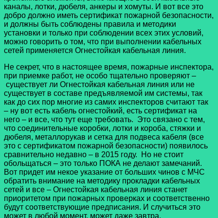
каналы, лотки, дюбеля, анкеры и хомуты. И вот все это
добро должно иметь сертификат пожарной безопасности,
и должны быть соблюдены правила и методики
установки и только при соблюдении всех этих условий,
можно говорить о том, что при выполнении кабельных
сетей применяется Огнестойкая кабельная линия.
Не секрет, что в настоящее время, пожарные инспектора,
при приемке работ, не особо тщательно проверяют –
существует ли Огнестойкая кабельная линия или не
существует в составе предъявляемой им системы, так
как до сих пор многие из самих инспекторов считают так
– ну вот есть кабель огнестойкий, есть сертификат на
него – и все, что тут еще требовать. Это связано с тем,
что соединительные коробки, лотки и короба, стяжки и
дюбеля, металлорукав и сетка для подвеса кабеля (все
это с сертификатом пожарной безопасности) появилось
сравнительно недавно – в 2015 году. Но не стоит
обольщаться – это только ПОКА не делают замечаний.
Вот придет им некое указание от больших чинов с МЧС
обратить внимание на методику прокладки кабельных
сетей и все – Огнестойкая кабельная линия станет
приоритетом при пожарных проверках и соответственно
будут соответствующие предписания. И случиться это
может в любой момент, может даже завтра.