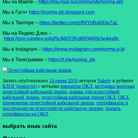
Мы на Майле –
https://my.mail.ru/community/norma-pb/
Мы в Гугл+
https://norma-pb.blogspot.com
Мы в Твитере –
https://twitter.com/z8NYoBs6Xitx7aL
Мы на Яндекс Дзен –
https://zen.yandex.ru/id/5c86022fcd893400b3e4ea8c
Мы в Instagram –
https://www.instagram.com/norma.p.b/
Мы в Телеграмме –
https://t.me/norma_pb
Запись опубликована
14 июня 2016
автором
Valeriy
в рубрике
БЛОГ (новости)
с метками
варианты ОКЛ
,
методики монтажа
огнестойкой кабельной линии
,
нормы для огнестойкой
кабельной линии
,
огнестойкая кабельная линия ОКЛ
,
ОКЛ
,
применение огнестойкой кабельной линии
,
сертификаты и
инструкции на огнестойкую кабельную линию
,
скачать
сертификаты на ОКЛ
.
выбрать язык сайта