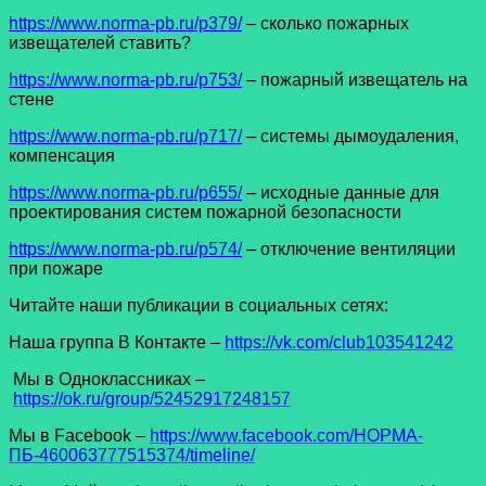
https://www.norma-pb.ru/p379/
– сколько пожарных
извещателей ставить?
https://www.norma-pb.ru/p753/
– пожарный извещатель на
стене
https://www.norma-pb.ru/p717/
– системы дымоудаления,
компенсация
https://www.norma-pb.ru/p655/
– исходные данные для
проектирования систем пожарной безопасности
https://www.norma-pb.ru/p574/
– отключение вентиляции
при пожаре
Читайте наши публикации в социальных сетях:
Наша группа В Контакте –
https://vk.com/club103541242
Мы в Одноклассниках –
https://ok.ru/group/52452917248157
Мы в Facеbook –
https://www.facebook.com/НОРМА-
ПБ-460063777515374/timeline/