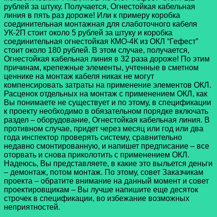
рублей за штуку. Получается, Огнестойкая кабельная
линия в пять раз дороже! Или к примеру коробка
соединительная монтажная для слаботочного кабеля
УК-2П стоит около 5 рублей за штуку и коробка
соединительная огнестойкая КМО-4К из ОКЛ “Гефест”
стоит около 180 рублей. В этом случае, получается,
Огнестойкая кабельная линия в 32 раза дороже! По этим
причинам, крепежные элементы, учтенные в сметном
ценнике на монтаж кабеля никак не могут
компенсировать затраты на применение элементов ОКЛ.
Расценок отдельных на монтаж с применением ОКЛ, как
Вы понимаете не существует и по этому, в спецификации
к проекту необходимо в обязательном порядке включать
раздел – оборудование, Огнестойкая кабельная линия. В
противном случае, придет через месяц или год или два
года инспектор проверять систему, сравнительно
недавно смонтированную, и напишет предписание – все
оторвать и снова приколотить с применением ОКЛ.
Надеюсь, Вы представляете, в какие это выльется деньги
– демонтаж, потом монтаж. По этому, совет Заказчикам
проекта – обратите внимание на данный момент и совет
проектировщикам – Вы лучше напишите еще десяток
строчек в спецификации, во избежание возможных
неприятностей.