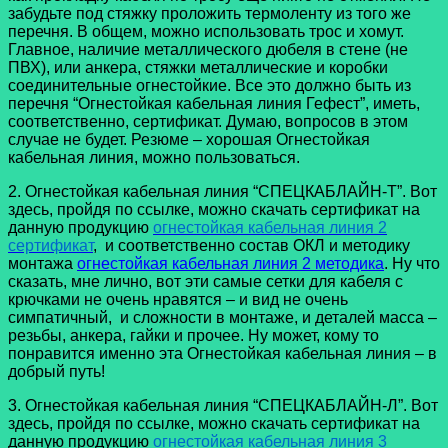
забудьте под стяжку проложить термоленту из того же
перечня. В общем, можно использовать трос и хомут.
Главное, наличие металлического дюбеля в стене (не
ПВХ), или анкера, стяжки металлические и коробки
соединительные огнестойкие. Все это должно быть из
перечня “Огнестойкая кабельная линия Гефест”, иметь,
соответственно, сертификат. Думаю, вопросов в этом
случае не будет. Резюме – хорошая Огнестойкая
кабельная линия, можно пользоваться.
2. Огнестойкая кабельная линия “СПЕЦКАБЛАЙН-Т”. Вот
здесь, пройдя по ссылке, можно скачать сертификат на
данную продукцию
огнестойкая кабельная линия 2
сертификат
, и соответственно состав ОКЛ и методику
монтажа
огнестойкая кабельная линия 2 методика
. Ну что
сказать, мне лично, вот эти самые сетки для кабеля с
крючками не очень нравятся – и вид не очень
симпатичный, и сложности в монтаже, и деталей масса –
резьбы, анкера, гайки и прочее. Ну может, кому то
понравится именно эта Огнестойкая кабельная линия – в
добрый путь!
3. Огнестойкая кабельная линия “СПЕЦКАБЛАЙН-Л”. Вот
здесь, пройдя по ссылке, можно скачать сертификат на
данную продукцию
огнестойкая кабельная линия 3