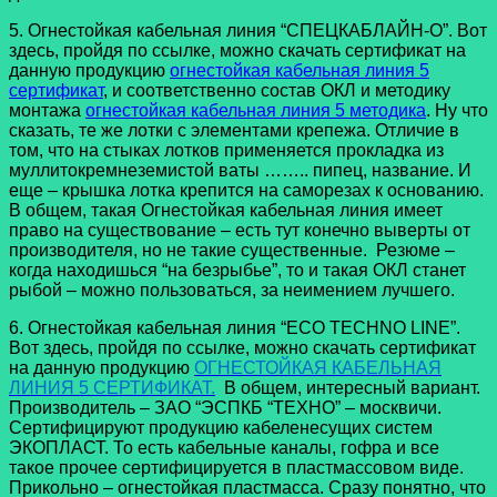
5. Огнестойкая кабельная линия “СПЕЦКАБЛАЙН-О”. Вот
здесь, пройдя по ссылке, можно скачать сертификат на
данную продукцию
огнестойкая кабельная линия 5
сертификат
, и соответственно состав ОКЛ и методику
монтажа
огнестойкая кабельная линия 5 методика
. Ну что
сказать, те же лотки с элементами крепежа. Отличие в
том, что на стыках лотков применяется прокладка из
муллитокремнеземистой ваты …….. пипец, название. И
еще – крышка лотка крепится на саморезах к основанию.
В общем, такая Огнестойкая кабельная линия имеет
право на существование – есть тут конечно выверты от
производителя, но не такие существенные. Резюме –
когда находишься “на безрыбье”, то и такая ОКЛ станет
рыбой – можно пользоваться, за неимением лучшего.
6. Огнестойкая кабельная линия “ECO TECHNO LINE”.
Вот здесь, пройдя по ссылке, можно скачать сертификат
на данную продукцию
ОГНЕСТОЙКАЯ КАБЕЛЬНАЯ
ЛИНИЯ 5 СЕРТИФИКАТ.
В общем, интересный вариант.
Производитель – ЗАО “ЭСПКБ “ТЕХНО” – москвичи.
Сертифицируют продукцию кабеленесущих систем
ЭКОПЛАСТ. То есть кабельные каналы, гофра и все
такое прочее сертифицируется в пластмассовом виде.
Прикольно – огнестойкая пластмасса. Сразу понятно, что