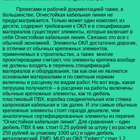
Проектами и рабочей документацией также, в
большинстве, Огнестойкая кабельная линия не
предусматривается. Только может один комплект, из
десяти, содержит требования к ОКЛ и в спецификации
материалов существуют элементы, которые включает в
себя Огнестойкая кабельная линия. Связано это все с
обычной экономией. Элементы ОКЛ достаточно дорогие,
в отличии от обычных крепежных элементов,
применяемых в строительстве, а также многие
проектировщики считают, что элементы крепежа вообще
не должны входить в перечень спецификаций
материалов и оборудования, так как они не являются
основными материалами и по сметным нормам
включены в расценку по видам работ. Но вот ведь, какая
петрушка получается – в расценки на работы включены
обычные крепежные элементы, как то дюбель
пластиковый ПВХ, коробка соединительная или стяжка
капроновая кабельная и так далее. И эти самые обычные
крепежные элементы стоят гораздо дешевле, чем
аналогичные сертифицированные элементы из перечня
“Огнестойкая кабельная линия”. Для сравнения – один
дюбель ПВХ 6 мм. стоит 0,25 рублей за штуку ( из расчета
250 рублей за упаковку 1000 шт.) и один дюбель
металлический FMD, MUD из ОКЛ “Гефест” стоит 1,2