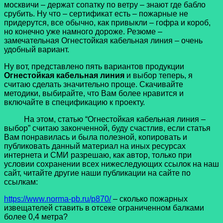
москвичи – держат сопатку по ветру – знают где бабло
срубить. Ну что – сертификат есть – пожарные не
придерутся, все обычно, как привыкли – гофра и короб,
но конечно уже намного дороже. Резюме –
замечательная Огнестойкая кабельная линия – очень
удобный вариант.
Ну вот, представлено пять вариантов продукции
Огнестойкая кабельная линия
и выбор теперь, я
считаю сделать значительно проще. Скачивайте
методики, выбирайте, что Вам более нравится и
включайте в спецификацию к проекту.
На этом, статью “Огнестойкая кабельная линия –
выбор” считаю законченной, буду счастлив, если статья
Вам понравилась и была полезной, копировать и
публиковать данный материал на иных ресурсах
интернета и СМИ разрешаю, как автор, только при
условии сохранении всех нижеследующих ссылок на наш
сайт, читайте другие наши публикации на сайте по
ссылкам:
https://www.norma-pb.ru/p870/
– сколько пожарных
извещателей ставить в отсеке ограниченном балками
более 0,4 метра?