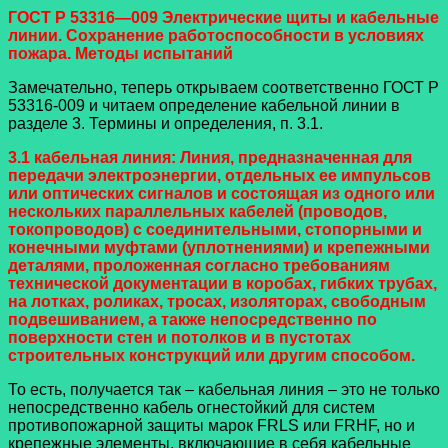
ГОСТ Р 53316—009 Электрические щиты и кабельные
линии. Сохранение работоспособности в условиях
пожара. Методы испытаний
Замечательно, теперь открываем соответственно ГОСТ Р
53316-009 и читаем определение кабельной линии в
разделе 3. Термины и определения, п. 3.1.
3.1
кабельная
линия
:
Линия
,
предназначенная
для
передачи
электроэнергии
,
отдельных
ее
импульсов
или
оптических
сигналов
и
состоящая
из
одного
или
нескольких
параллельных
кабелей
(
проводов
,
токопроводов
)
с
соединительными
,
стопорными
и
конечными
муфтами
(
уплотнениями
)
и крепежными
деталями
,
проложенная
согласно
требованиям
технической
документации
в
коробах
,
гибких
трубах
,
на
лотках
,
роликах
,
тросах
,
изоляторах
,
свободным
подвешиванием
,
а
также
непосредственно
по
поверхности
стен
и
потолков
и
в
пустотах
строительных
конструкций
или
другим
способом
.
То есть, получается так – кабельная линия – это не только
непосредственно кабель огнестойкий для систем
противопожарной защиты марок FRLS или FRHF, но и
крепежные элементы, включающие в себя кабельные