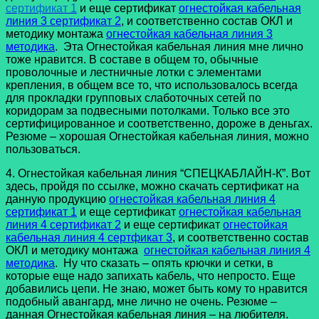
сертификат 1
и еще сертификат
огнестойкая кабельная
линия 3 сертификат 2
, и соответственно состав ОКЛ и
методику монтажа
огнестойкая кабельная линия 3
методика
. Эта Огнестойкая кабельная линия мне лично
тоже нравится. В составе в общем то, обычные
проволочные и лестничные лотки с элементами
крепления, в общем все то, что использовалось всегда
для прокладки групповых слаботочных сетей по
коридорам за подвесными потолками. Только все это
сертифицированное и соответственно, дороже в деньгах.
Резюме – хорошая Огнестойкая кабельная линия, можно
пользоваться.
4. Огнестойкая кабельная линия “СПЕЦКАБЛАЙН-К”. Вот
здесь, пройдя по ссылке, можно скачать сертификат на
данную продукцию
огнестойкая кабельная линия 4
сертификат 1
и еще сертификат
огнестойкая кабельная
линия 4 сертификат 2
и еще сертификат
огнестойкая
кабельная линия 4 сертфикат 3
, и соответственно состав
ОКЛ и методику монтажа
огнестойкая кабельная линия 4
методика
. Ну что сказать – опять крючки и сетки, в
которые еще надо запихать кабель, что непросто. Еще
добавились цепи. Не знаю, может быть кому то нравится
подобный авангард, мне лично не очень. Резюме –
данная Огнестойкая кабельная линия – на любителя.