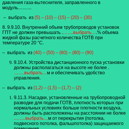
давления газа-вытеснителя, заправленного в
модуль………
– выбрать из
(5) – (10) – (15) – (20) – (30)
8. 9.9.10. Внутренний объем трубопроводов установок
ГПТ не должен превышать .
…….выбрать…
.% объема
жидкой фазы расчетного количества ГОТВ при
температуре 20 °C.
– выбрать из
(40) – (50) – (60) – (80) – (90)
9.10.4. Устройства дистанционного пуска установки
должны располагаться на высоте не более .
…….выбрать…
м и обеспечивать удобство
управления.
– выбрать из
(1,2) – (1,5) – (1,7) – (2)
9.11.3. Насадки, установленные на трубопроводной
разводке для подачи ГОТВ, плотность которых при
нормальных условиях больше плотности воздуха,
должны быть расположены на расстоянии не более
.…….выбрать…
м от перекрытия (потолка,
подвесного потолка, фальшпотолка) защищаемого
помещения.