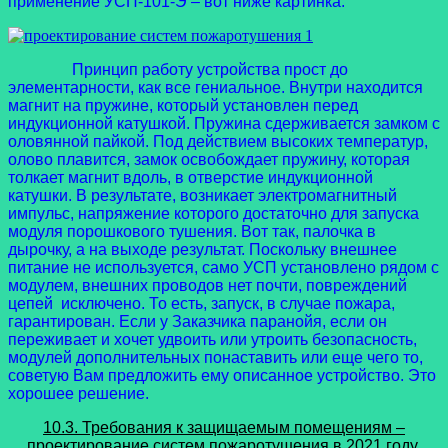
применение УСП-101-Э – вот ниже картинка.
Принцип работу устройства прост до
элементарности, как все гениальное. Внутри находится
магнит на пружине, который установлен перед
индукционной катушкой. Пружина сдерживается замком с
оловянной пайкой. Под действием высоких температур,
олово плавится, замок освобождает пружину, которая
толкает магнит вдоль, в отверстие индукционной
катушки. В результате, возникает электромагнитный
импульс, напряжение которого достаточно для запуска
модуля порошкового тушения. Вот так, палочка в
дырочку, а на выходе результат. Поскольку внешнее
питание не используется, само УСП установлено рядом с
модулем, внешних проводов нет почти, повреждений
цепей исключено. То есть, запуск, в случае пожара,
гарантирован. Если у Заказчика паранойя, если он
переживает и хочет удвоить или утроить безопасность,
модулей дополнительных понаставить или еще чего то,
советую Вам предложить ему описанное устройство. Это
хорошее решение.
10.3. Требования к защищаемым помещениям –
проектирование систем пожаротушения в 2021 году