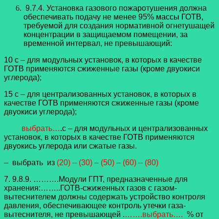
9.7.4. Установка газового пожаротушения должна
обеспечивать подачу не менее 95% массы ГОТВ,
требуемой для создания нормативной огнетушащей
концентрации в защищаемом помещении, за
временной интервал, не превышающий:
10 с – для модульных установок, в которых в качестве
ГОТВ применяются сжиженные газы (кроме двуокиси
углерода);
15 с – для централизованных установок, в которых в
качестве ГОТВ применяются сжиженные газы (кроме
двуокиси углерода);
выбрать…
.с – для модульных и централизованных
установок, в которых в качестве ГОТВ применяются
двуокись углерода или сжатые газы.
– выбрать из
(20) – (30) – (50) – (60) – (80)
7. 9.8.9. ……….Модули ГПТ, предназначенные для
хранения:……..ГОТВ-сжиженных газов с газом-
вытеснителем должны содержать устройство контроля
давления, обеспечивающее контроль утечки газа-
вытеснителя, не превышающей .
…….выбрать….
% от