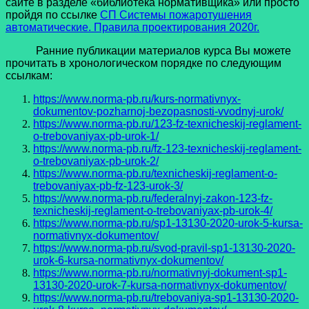
сайте в разделе «библиотека нормативщика» или просто
пройдя по ссылке
СП Системы пожаротушения
автоматические. Правила проектирования 2020г.
Ранние публикации материалов курса Вы можете
прочитать в хронологическом порядке по следующим
ссылкам:
https://www.norma-pb.ru/kurs-normativnyx-
dokumentov-pozharnoj-bezopasnosti-vvodnyj-urok/
https://www.norma-pb.ru/123-fz-texnicheskij-reglament-
o-trebovaniyax-pb-urok-1/
https://www.norma-pb.ru/fz-123-texnicheskij-reglament-
o-trebovaniyax-pb-urok-2/
https://www.norma-pb.ru/texnicheskij-reglament-o-
trebovaniyax-pb-fz-123-urok-3/
https://www.norma-pb.ru/federalnyj-zakon-123-fz-
texnicheskij-reglament-o-trebovaniyax-pb-urok-4/
https://www.norma-pb.ru/sp1-13130-2020-urok-5-kursa-
normativnyx-dokumentov/
https://www.norma-pb.ru/svod-pravil-sp1-13130-2020-
urok-6-kursa-normativnyx-dokumentov/
https://www.norma-pb.ru/normativnyj-dokument-sp1-
13130-2020-urok-7-kursa-normativnyx-dokumentov/
https://www.norma-pb.ru/trebovaniya-sp1-13130-2020-