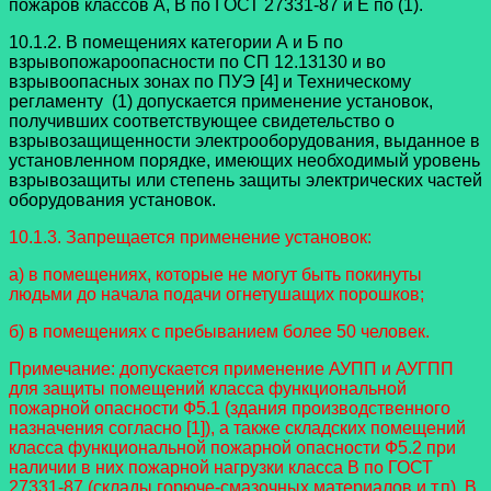
пожаров классов A, B по ГОСТ 27331-87 и E по (1).
10.1.2. В помещениях категории А и Б по
взрывопожароопасности по СП 12.13130 и во
взрывоопасных зонах по ПУЭ [4] и Техническому
регламенту (1) допускается применение установок,
получивших соответствующее свидетельство о
взрывозащищенности электрооборудования, выданное в
установленном порядке, имеющих необходимый уровень
взрывозащиты или степень защиты электрических частей
оборудования установок.
10.1.3. Запрещается применение установок:
а) в помещениях, которые не могут быть покинуты
людьми до начала подачи огнетушащих порошков;
б) в помещениях с пребыванием более 50 человек.
Примечание: допускается применение АУПП и АУГПП
для защиты помещений класса функциональной
пожарной опасности Ф5.1 (здания производственного
назначения согласно [1]), а также складских помещений
класса функциональной пожарной опасности Ф5.2 при
наличии в них пожарной нагрузки класса B по ГОСТ
27331-87 (склады горюче-смазочных материалов и т.п). В