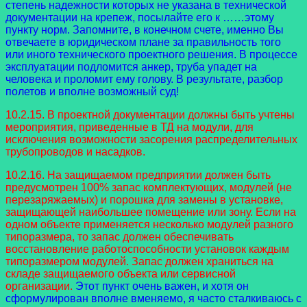
степень надежности которых не указана в технической
документации на крепеж, посылайте его к ……этому
пункту норм. Запомните, в конечном счете, именно Вы
отвечаете в юридическом плане за правильность того
или иного технического проектного решения. В процессе
эксплуатации подломится анкер, труба упадет на
человека и проломит ему голову. В результате, разбор
полетов и вполне возможный суд!
10.2.15. В проектной документации должны быть учтены
мероприятия, приведенные в ТД на модули, для
исключения возможности засорения распределительных
трубопроводов и насадков.
10.2.16. На защищаемом предприятии должен быть
предусмотрен 100% запас комплектующих, модулей (не
перезаряжаемых) и порошка для замены в установке,
защищающей наибольшее помещение или зону. Если на
одном объекте применяется несколько модулей разного
типоразмера, то запас должен обеспечивать
восстановление работоспособности установок каждым
типоразмером модулей. Запас должен храниться на
складе защищаемого объекта или сервисной
организации.
Этот пункт очень важен, и хотя он
сформулирован вполне вменяемо, я часто сталкиваюсь с