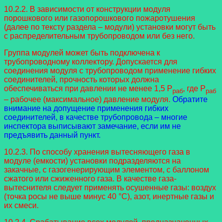
10.2.2. В зависимости от конструкции модуля
порошкового или газопорошкового пожаротушения
(далее по тексту раздела – модули) установки могут быть
с распределительным трубопроводом или без него.
Группа модулей может быть подключена к
трубопроводному коллектору. Допускается для
соединения модуля с трубопроводом применение гибких
соединителей, прочность которых должна
обеспечиваться при давлении не менее 1,5 P
, где P
раб
раб
– рабочее (максимальное) давление модуля.
Обратите
внимание на допущение применения гибких
соединителей, в качестве трубопровода – многие
инспектора выписывают замечание, если им не
предъявить данный пункт.
10.2.3. По способу хранения вытесняющего газа в
модуле (емкости) установки подразделяются на
закачные, с газогенерирующим элементом, с баллоном
сжатого или сжиженного газа. В качестве газа-
вытеснителя следует применять осушенные газы: воздух
(точка росы не выше минус 40 °C), азот, инертные газы и
их смеси.