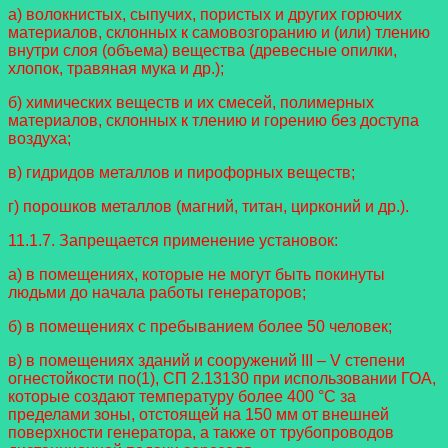
а) волокнистых, сыпучих, пористых и других горючих
материалов, склонных к самовозгоранию и (или) тлению
внутри слоя (объема) вещества (древесные опилки,
хлопок, травяная мука и др.);
б) химических веществ и их смесей, полимерных
материалов, склонных к тлению и горению без доступа
воздуха;
в) гидридов металлов и пирофорных веществ;
г) порошков металлов (магний, титан, цирконий и др.).
11.1.7. Запрещается применение установок:
а) в помещениях, которые не могут быть покинуты
людьми до начала работы генераторов;
б) в помещениях с пребыванием более 50 человек;
в) в помещениях зданий и сооружений III – V степени
огнестойкости по(1), СП 2.13130 при использовании ГОА,
которые создают температуру более 400 °C за
пределами зоны, отстоящей на 150 мм от внешней
поверхности генератора, а также от трубопроводов