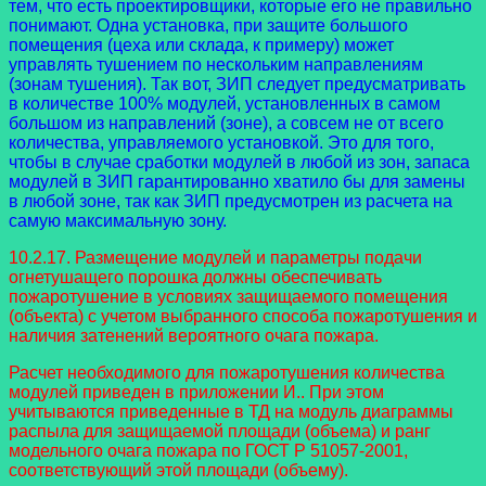
тем, что есть проектировщики, которые его не правильно
понимают. Одна установка, при защите большого
помещения (цеха или склада, к примеру) может
управлять тушением по нескольким направлениям
(зонам тушения). Так вот, ЗИП следует предусматривать
в количестве 100% модулей, установленных в самом
большом из направлений (зоне), а совсем не от всего
количества, управляемого установкой. Это для того,
чтобы в случае сработки модулей в любой из зон, запаса
модулей в ЗИП гарантированно хватило бы для замены
в любой зоне, так как ЗИП предусмотрен из расчета на
самую максимальную зону.
10.2.17. Размещение модулей и параметры подачи
огнетушащего порошка должны обеспечивать
пожаротушение в условиях защищаемого помещения
(объекта) с учетом выбранного способа пожаротушения и
наличия затенений вероятного очага пожара.
Расчет необходимого для пожаротушения количества
модулей приведен в приложении И.. При этом
учитываются приведенные в ТД на модуль диаграммы
распыла для защищаемой площади (объема) и ранг
модельного очага пожара по ГОСТ Р 51057-2001,
соответствующий этой площади (объему).