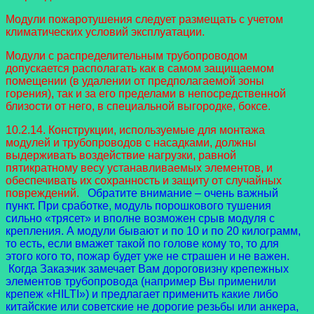
Модули пожаротушения следует размещать с учетом
климатических условий эксплуатации.
Модули с распределительным трубопроводом
допускается располагать как в самом защищаемом
помещении (в удалении от предполагаемой зоны
горения), так и за его пределами в непосредственной
близости от него, в специальной выгородке, боксе.
10.2.14. Конструкции, используемые для монтажа
модулей и трубопроводов с насадками, должны
выдерживать воздействие нагрузки, равной
пятикратному весу устанавливаемых элементов, и
обеспечивать их сохранность и защиту от случайных
повреждений.
Обратите внимание – очень важный
пункт. При сработке, модуль порошкового тушения
сильно «трясет» и вполне возможен срыв модуля с
крепления. А модули бывают и по 10 и по 20 килограмм,
то есть, если вмажет такой по голове кому то, то для
этого кого то, пожар будет уже не страшен и не важен.
Когда Заказчик замечает Вам дороговизну крепежных
элементов трубопровода (например Вы применили
крепеж «HILTI») и предлагает применить какие либо
китайские или советские не дорогие резьбы или анкера,