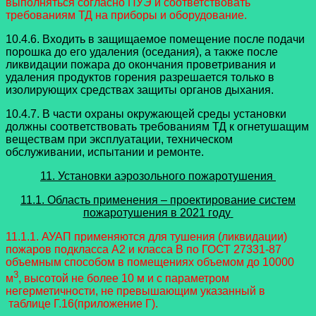
выполняться согласно ПУЭ и соответствовать
требованиям ТД на приборы и оборудование.
10.4.6. Входить в защищаемое помещение после подачи
порошка до его удаления (оседания), а также после
ликвидации пожара до окончания проветривания и
удаления продуктов горения разрешается только в
изолирующих средствах защиты органов дыхания.
10.4.7. В части охраны окружающей среды установки
должны соответствовать требованиям ТД к огнетушащим
веществам при эксплуатации, техническом
обслуживании, испытании и ремонте.
11. Установки аэрозольного пожаротушения
11.1. Область применения – проектирование систем
пожаротушения в 2021 году
11.1.1. АУАП применяются для тушения (ликвидации)
пожаров подкласса A2 и класса B по ГОСТ 27331-87
объемным способом в помещениях объемом до 10000
3
м
, высотой не более 10 м и с параметром
негерметичности, не превышающим указанный в
таблице Г.16(приложение Г).