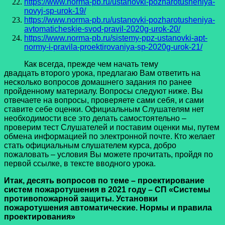
https://www.norma-pb.ru/ustanovki-pozharotusheniya-
novyj-sp-urok-19/
https://www.norma-pb.ru/ustanovki-pozharotusheniya-
avtomaticheskie-svod-pravil-2020g-urok-20/
https://www.norma-pb.ru/sistemy-ppz-ustanovki-apt-
normy-i-pravila-proektirovaniya-sp-2020g-urok-21/
Как всегда, прежде чем начать тему
двадцать второго урока, предлагаю Вам ответить на
несколько вопросов домашнего задания по ранее
пройденному материалу. Вопросы следуют ниже. Вы
отвечаете на вопросы, проверяете сами себя, и сами
ставите себе оценки. Официальным Слушателям нет
необходимости все это делать самостоятельно –
проверим тест Слушателей и поставим оценки мы, путем
обмена информацией по электронной почте. Кто желает
стать официальным слушателем курса, добро
пожаловать – условия Вы можете прочитать, пройдя по
первой ссылке, в тексте вводного урока.
Итак, десять вопросов по теме
–
проектирование
систем пожаротушения в 2021 году – СП «Системы
противопожарной защиты. Установки
пожаротушения автоматические. Нормы и правила
проектирования»