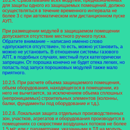
10.2.4. Срабатывание всех модулей, предназначенных
для защиты одного из защищаемых помещений, должно
осуществляться в течение временного интервала не
более 3 с при автоматическом или дистанционном пуске
АУП.
При размещении модулей в защищаемом помещении
допускается отсутствие местного ручного пуска.
Обратите внимание – написано именно слово
«допускается отсутствие», то есть, можно установить, а
можно не установить. В отношении системы газового
АПТ, в подобных случаях, местный пуск категорически
запрещен. От порошка конечно не будет отека легких, но
попасть под запуск порошковых модулей также мало
приятного.
10.2.5. При расчете объема защищаемого помещения,
объем оборудования, находящегося в помещении, из
него не вычитается, за исключением объема сплошных
(непроницаемых) строительных элементов (колонны,
балки, фундаменты под оборудование и т.д.).
10.2.6. Локальная защита отдельных производственных
зон, участков, агрегатов и оборудования производится в
помещениях со скоростями воздушных потоков не более
1,5 м/с или с параметрами, указанными в ТД на модуль