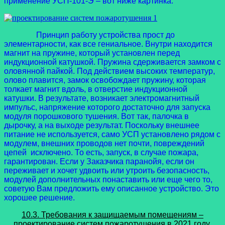
применение УСП-101-Э – вот ниже картинка.
Принцип работу устройства прост до
элементарности, как все гениальное. Внутри находится
магнит на пружине, который установлен перед
индукционной катушкой. Пружина сдерживается замком с
оловянной пайкой. Под действием высоких температур,
олово плавится, замок освобождает пружину, которая
толкает магнит вдоль, в отверстие индукционной
катушки. В результате, возникает электромагнитный
импульс, напряжение которого достаточно для запуска
модуля порошкового тушения. Вот так, палочка в
дырочку, а на выходе результат. Поскольку внешнее
питание не используется, само УСП установлено рядом с
модулем, внешних проводов нет почти, повреждений
цепей исключено. То есть, запуск, в случае пожара,
гарантирован. Если у Заказчика паранойя, если он
переживает и хочет удвоить или утроить безопасность,
модулей дополнительных понаставить или еще чего то,
советую Вам предложить ему описанное устройство. Это
хорошее решение.
10.3. Требования к защищаемым помещениям –
проектирование систем пожаротушения в 2021 году