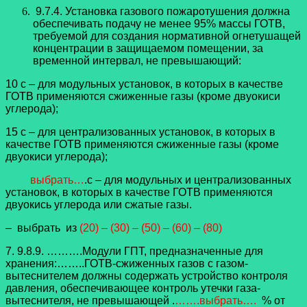
9.7.4. Установка газового пожаротушения должна
обеспечивать подачу не менее 95% массы ГОТВ,
требуемой для создания нормативной огнетушащей
концентрации в защищаемом помещении, за
временной интервал, не превышающий:
10 с – для модульных установок, в которых в качестве
ГОТВ применяются сжиженные газы (кроме двуокиси
углерода);
15 с – для централизованных установок, в которых в
качестве ГОТВ применяются сжиженные газы (кроме
двуокиси углерода);
выбрать…
.с – для модульных и централизованных
установок, в которых в качестве ГОТВ применяются
двуокись углерода или сжатые газы.
– выбрать из
(20) – (30) – (50) – (60) – (80)
7. 9.8.9. ……….Модули ГПТ, предназначенные для
хранения:……..ГОТВ-сжиженных газов с газом-
вытеснителем должны содержать устройство контроля
давления, обеспечивающее контроль утечки газа-
вытеснителя, не превышающей .
…….выбрать….
% от