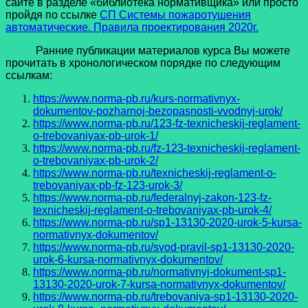
сайте в разделе «библиотека нормативщика» или просто
пройдя по ссылке
СП Системы пожаротушения
автоматические. Правила проектирования 2020г.
Ранние публикации материалов курса Вы можете
прочитать в хронологическом порядке по следующим
ссылкам:
https://www.norma-pb.ru/kurs-normativnyx-
dokumentov-pozharnoj-bezopasnosti-vvodnyj-urok/
https://www.norma-pb.ru/123-fz-texnicheskij-reglament-
o-trebovaniyax-pb-urok-1/
https://www.norma-pb.ru/fz-123-texnicheskij-reglament-
o-trebovaniyax-pb-urok-2/
https://www.norma-pb.ru/texnicheskij-reglament-o-
trebovaniyax-pb-fz-123-urok-3/
https://www.norma-pb.ru/federalnyj-zakon-123-fz-
texnicheskij-reglament-o-trebovaniyax-pb-urok-4/
https://www.norma-pb.ru/sp1-13130-2020-urok-5-kursa-
normativnyx-dokumentov/
https://www.norma-pb.ru/svod-pravil-sp1-13130-2020-
urok-6-kursa-normativnyx-dokumentov/
https://www.norma-pb.ru/normativnyj-dokument-sp1-
13130-2020-urok-7-kursa-normativnyx-dokumentov/
https://www.norma-pb.ru/trebovaniya-sp1-13130-2020-