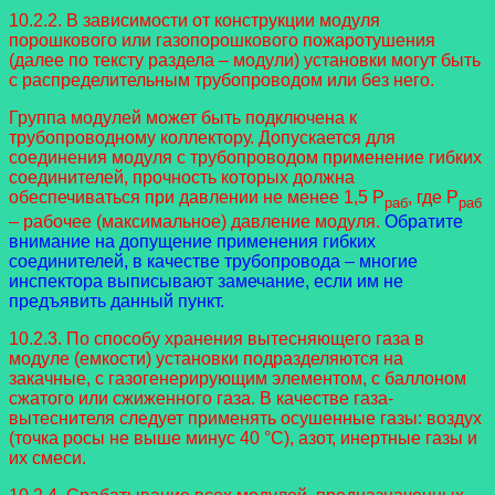
10.2.2. В зависимости от конструкции модуля
порошкового или газопорошкового пожаротушения
(далее по тексту раздела – модули) установки могут быть
с распределительным трубопроводом или без него.
Группа модулей может быть подключена к
трубопроводному коллектору. Допускается для
соединения модуля с трубопроводом применение гибких
соединителей, прочность которых должна
обеспечиваться при давлении не менее 1,5 P
, где P
раб
раб
– рабочее (максимальное) давление модуля.
Обратите
внимание на допущение применения гибких
соединителей, в качестве трубопровода – многие
инспектора выписывают замечание, если им не
предъявить данный пункт.
10.2.3. По способу хранения вытесняющего газа в
модуле (емкости) установки подразделяются на
закачные, с газогенерирующим элементом, с баллоном
сжатого или сжиженного газа. В качестве газа-
вытеснителя следует применять осушенные газы: воздух
(точка росы не выше минус 40 °C), азот, инертные газы и
их смеси.