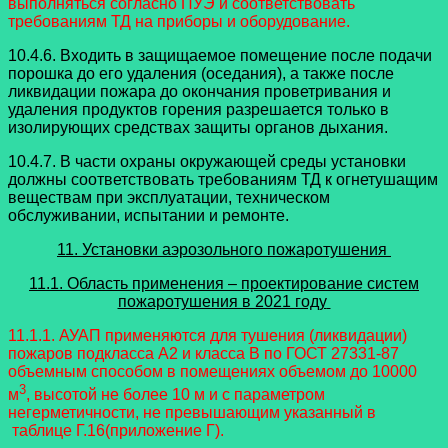
выполняться согласно ПУЭ и соответствовать
требованиям ТД на приборы и оборудование.
10.4.6. Входить в защищаемое помещение после подачи
порошка до его удаления (оседания), а также после
ликвидации пожара до окончания проветривания и
удаления продуктов горения разрешается только в
изолирующих средствах защиты органов дыхания.
10.4.7. В части охраны окружающей среды установки
должны соответствовать требованиям ТД к огнетушащим
веществам при эксплуатации, техническом
обслуживании, испытании и ремонте.
11. Установки аэрозольного пожаротушения
11.1. Область применения – проектирование систем
пожаротушения в 2021 году
11.1.1. АУАП применяются для тушения (ликвидации)
пожаров подкласса A2 и класса B по ГОСТ 27331-87
объемным способом в помещениях объемом до 10000
3
м
, высотой не более 10 м и с параметром
негерметичности, не превышающим указанный в
таблице Г.16(приложение Г).