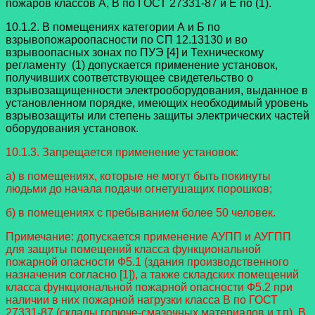
пожаров классов A, B по ГОСТ 27331-87 и E по (1).
10.1.2. В помещениях категории А и Б по
взрывопожароопасности по СП 12.13130 и во
взрывоопасных зонах по ПУЭ [4] и Техническому
регламенту (1) допускается применение установок,
получивших соответствующее свидетельство о
взрывозащищенности электрооборудования, выданное в
установленном порядке, имеющих необходимый уровень
взрывозащиты или степень защиты электрических частей
оборудования установок.
10.1.3. Запрещается применение установок:
а) в помещениях, которые не могут быть покинуты
людьми до начала подачи огнетушащих порошков;
б) в помещениях с пребыванием более 50 человек.
Примечание: допускается применение АУПП и АУГПП
для защиты помещений класса функциональной
пожарной опасности Ф5.1 (здания производственного
назначения согласно [1]), а также складских помещений
класса функциональной пожарной опасности Ф5.2 при
наличии в них пожарной нагрузки класса B по ГОСТ
27331-87 (склады горюче-смазочных материалов и т.п). В