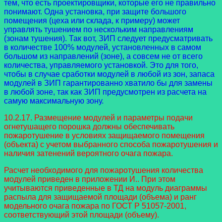
тем, что есть проектировщики, которые его не правильно
понимают. Одна установка, при защите большого
помещения (цеха или склада, к примеру) может
управлять тушением по нескольким направлениям
(зонам тушения). Так вот, ЗИП следует предусматривать
в количестве 100% модулей, установленных в самом
большом из направлений (зоне), а совсем не от всего
количества, управляемого установкой. Это для того,
чтобы в случае сработки модулей в любой из зон, запаса
модулей в ЗИП гарантированно хватило бы для замены
в любой зоне, так как ЗИП предусмотрен из расчета на
самую максимальную зону.
10.2.17. Размещение модулей и параметры подачи
огнетушащего порошка должны обеспечивать
пожаротушение в условиях защищаемого помещения
(объекта) с учетом выбранного способа пожаротушения и
наличия затенений вероятного очага пожара.
Расчет необходимого для пожаротушения количества
модулей приведен в приложении И.. При этом
учитываются приведенные в ТД на модуль диаграммы
распыла для защищаемой площади (объема) и ранг
модельного очага пожара по ГОСТ Р 51057-2001,
соответствующий этой площади (объему).