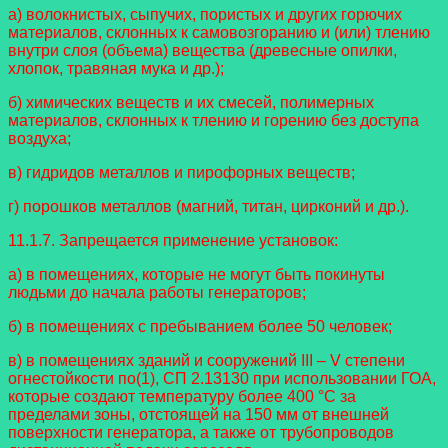
а) волокнистых, сыпучих, пористых и других горючих
материалов, склонных к самовозгоранию и (или) тлению
внутри слоя (объема) вещества (древесные опилки,
хлопок, травяная мука и др.);
б) химических веществ и их смесей, полимерных
материалов, склонных к тлению и горению без доступа
воздуха;
в) гидридов металлов и пирофорных веществ;
г) порошков металлов (магний, титан, цирконий и др.).
11.1.7. Запрещается применение установок:
а) в помещениях, которые не могут быть покинуты
людьми до начала работы генераторов;
б) в помещениях с пребыванием более 50 человек;
в) в помещениях зданий и сооружений III – V степени
огнестойкости по(1), СП 2.13130 при использовании ГОА,
которые создают температуру более 400 °C за
пределами зоны, отстоящей на 150 мм от внешней
поверхности генератора, а также от трубопроводов