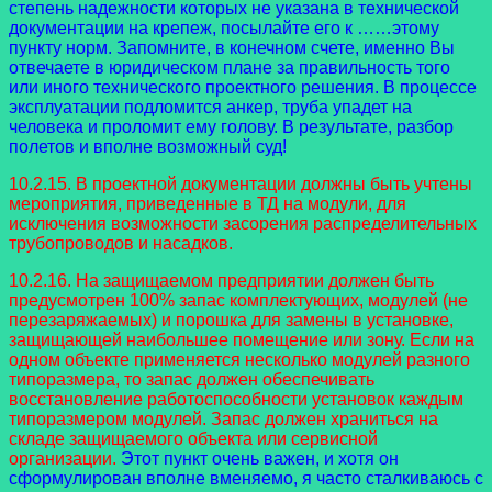
степень надежности которых не указана в технической
документации на крепеж, посылайте его к ……этому
пункту норм. Запомните, в конечном счете, именно Вы
отвечаете в юридическом плане за правильность того
или иного технического проектного решения. В процессе
эксплуатации подломится анкер, труба упадет на
человека и проломит ему голову. В результате, разбор
полетов и вполне возможный суд!
10.2.15. В проектной документации должны быть учтены
мероприятия, приведенные в ТД на модули, для
исключения возможности засорения распределительных
трубопроводов и насадков.
10.2.16. На защищаемом предприятии должен быть
предусмотрен 100% запас комплектующих, модулей (не
перезаряжаемых) и порошка для замены в установке,
защищающей наибольшее помещение или зону. Если на
одном объекте применяется несколько модулей разного
типоразмера, то запас должен обеспечивать
восстановление работоспособности установок каждым
типоразмером модулей. Запас должен храниться на
складе защищаемого объекта или сервисной
организации.
Этот пункт очень важен, и хотя он
сформулирован вполне вменяемо, я часто сталкиваюсь с