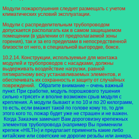
Модули пожаротушения следует размещать с учетом
климатических условий эксплуатации.
Модули с распределительным трубопроводом
допускается располагать как в самом защищаемом
помещении (в удалении от предполагаемой зоны
горения), так и за его пределами в непосредственной
близости от него, в специальной выгородке, боксе.
10.2.14. Конструкции, используемые для монтажа
модулей и трубопроводов с насадками, должны
выдерживать воздействие нагрузки, равной
пятикратному весу устанавливаемых элементов, и
обеспечивать их сохранность и защиту от случайных
повреждений.
Обратите внимание – очень важный
пункт. При сработке, модуль порошкового тушения
сильно «трясет» и вполне возможен срыв модуля с
крепления. А модули бывают и по 10 и по 20 килограмм,
то есть, если вмажет такой по голове кому то, то для
этого кого то, пожар будет уже не страшен и не важен.
Когда Заказчик замечает Вам дороговизну крепежных
элементов трубопровода (например Вы применили
крепеж «HILTI») и предлагает применить какие либо
китайские или советские не дорогие резьбы или анкера,