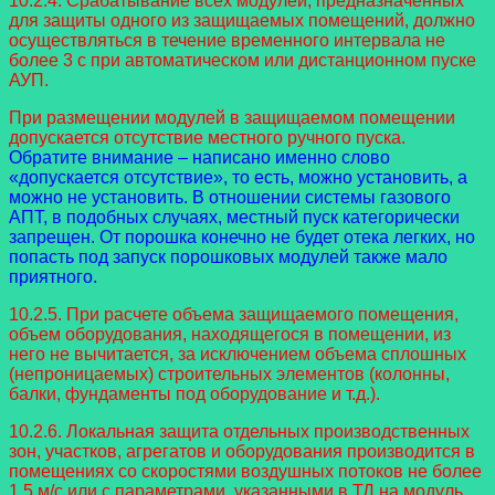
10.2.4. Срабатывание всех модулей, предназначенных
для защиты одного из защищаемых помещений, должно
осуществляться в течение временного интервала не
более 3 с при автоматическом или дистанционном пуске
АУП.
При размещении модулей в защищаемом помещении
допускается отсутствие местного ручного пуска.
Обратите внимание – написано именно слово
«допускается отсутствие», то есть, можно установить, а
можно не установить. В отношении системы газового
АПТ, в подобных случаях, местный пуск категорически
запрещен. От порошка конечно не будет отека легких, но
попасть под запуск порошковых модулей также мало
приятного.
10.2.5. При расчете объема защищаемого помещения,
объем оборудования, находящегося в помещении, из
него не вычитается, за исключением объема сплошных
(непроницаемых) строительных элементов (колонны,
балки, фундаменты под оборудование и т.д.).
10.2.6. Локальная защита отдельных производственных
зон, участков, агрегатов и оборудования производится в
помещениях со скоростями воздушных потоков не более
1,5 м/с или с параметрами, указанными в ТД на модуль