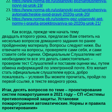
https://www.norma-pb.ru/ustanovki-pozharotusheniya-
novyj-sp-urok-19/
https://www.norma-pb.ru/ustanovki-pozharotusheniya-
avtomaticheskie-svod-pravil-2020g-urok-20/
https://www.norma-pb.ru/sistemy-ppz-ustanovki-apt-
normy-i-pravila-proektirovaniya-sp-2020g-urok-21/
Как всегда, прежде чем начать тему
двадцать второго урока, предлагаю Вам ответить на
несколько вопросов домашнего задания по ранее
пройденному материалу. Вопросы следуют ниже. Вы
отвечаете на вопросы, проверяете сами себя, и сами
ставите себе оценки. Официальным Слушателям нет
необходимости все это делать самостоятельно –
проверим тест Слушателей и поставим оценки мы, путем
обмена информацией по электронной почте. Кто желает
стать официальным слушателем курса, добро
пожаловать – условия Вы можете прочитать, пройдя по
первой ссылке, в тексте вводного урока.
Итак, десять вопросов по теме
–
проектирование
систем пожаротушения в 2021 году – СП «Системы
противопожарной защиты. Установки
пожаротушения автоматические. Нормы и правила
проектирования»