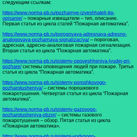
следующим ссылкам:
https://www.norma-pb.ru/pozharnye-izveshhateli-tip-
opisanie/
– пожарные извещатели – тип, описание.
Первая статья из цикла статей “Пожарная автоматика”.
https://www.norma-pb.ru/porogovaya-adresnaya-adresno-
analogovaya-pozharnaya-signalizaciya/
– пороговая,
адресная, адресно-аналоговая пожарная сигнализация.
Вторая статья из цикла “Пожарная автоматика”.
https://www.norma-pb.ru/sistemy-opoveshheniya-lyudej-pri-
pozhare/
системы оповещения людей при пожаре. Третья
статья из цикла “Пожарная автоматика”.
https://www.norma-pb.ru/sistemy-poroshkovogo-
pozharotusheniya/
– системы порошкового
пожаротушения. Четвертая статья из цикла “Пожарная
автоматика”.
https://www.norma-pb.ru/sistemy-gazovogo-
pozharotusheniya-obzor/
– системы газового
пожаротушения – обзор. Пятая статья из цикла
«Пожарная автоматика».
https://www.norma-pb.ru/sistemi-vodynogo-