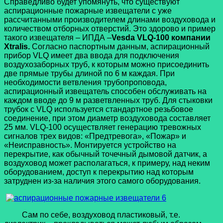
Справедливо будет упомянуть, что существуют
аспирационные пожарные извещатели с уже
рассчитанными производителем длинами воздуховода и
количеством отборных отверстий. Это здорово и пример
такого извещателя – ИПДА –
Vesda VLQ-100 компании
Xtralis.
Согласно паспортным данным, аспирационный
прибор VLQ имеет два ввода для подключения
воздухозаборных труб, к которым можно присоединить
две прямые трубы длиной по 6 м каждая. При
необходимости ветвления трубопроповода,
аспирационный извещатель способен обслуживать на
каждом вводе до 9 м разветвленных труб. Для стыковки
трубок с VLQ используется стандартное резьбовое
соединение, при этом диаметр воздуховода составляет
25 мм. VLQ-100 осуществляет генерацию тревожных
сигналов трех видов: «Предтревога», «Пожар» и
«Неисправность». Монтируется устройство на
перекрытие, как обычный точечный дымовой датчик, а
воздуховод может располагаться, к примеру, над неким
оборудованием, доступ к перекрытию над которым
затруднен из-за наличия этого самого оборудования.
Сам по себе, воздуховод пластиковый, т.е.