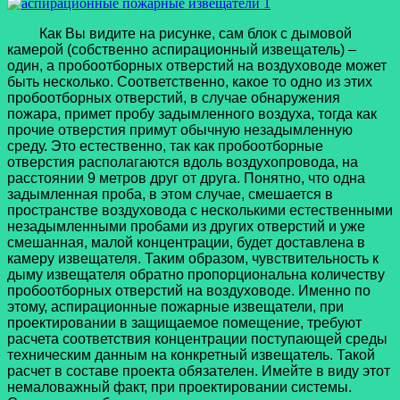
Как Вы видите на рисунке, сам блок с дымовой
камерой (собственно аспирационный извещатель) –
один, а пробоотборных отверстий на воздуховоде может
быть несколько. Соответственно, какое то одно из этих
пробоотборных отверстий, в случае обнаружения
пожара, примет пробу задымленного воздуха, тогда как
прочие отверстия примут обычную незадымленную
среду. Это естественно, так как пробоотборные
отверстия располагаются вдоль воздухопровода, на
расстоянии 9 метров друг от друга. Понятно, что одна
задымленная проба, в этом случае, смешается в
пространстве воздуховода с несколькими естественными
незадымленными пробами из других отверстий и уже
смешанная, малой концентрации, будет доставлена в
камеру извещателя. Таким образом, чувствительность к
дыму извещателя обратно пропорциональна количеству
пробоотборных отверстий на воздуховоде. Именно по
этому, аспирационные пожарные извещатели, при
проектировании в защищаемое помещение, требуют
расчета соответствия концентрации поступающей среды
техническим данным на конкретный извещатель. Такой
расчет в составе проекта обязателен. Имейте в виду этот
немаловажный факт, при проектировании системы.