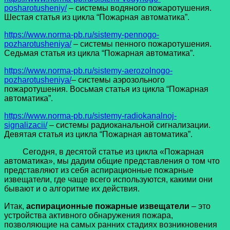
posharotusheniy/
– системы водяного пожаротушения.
Шестая статья из цикла “Пожарная автоматика”.
https://www.norma-pb.ru/sistemy-pennogo-
pozharotusheniya/
– системы пенного пожаротушения.
Седьмая статья из цикла “Пожарная автоматика”.
https://www.norma-pb.ru/sistemy-aerozolnogo-
pozharotusheniya/
– системы аэрозольного
пожаротушения. Восьмая статья из цикла “Пожарная
автоматика”.
https://www.norma-pb.ru/sistemy-radiokanalnoj-
signalizacii/
– системы радиоканальной сигнализации.
Девятая статья из цикла “Пожарная автоматика”.
Сегодня, в десятой статье из цикла «Пожарная
автоматика», мы дадим общие представления о том что
представляют из себя аспирационные пожарные
извещатели, где чаще всего используются, какими они
бывают и о алгоритме их действия.
Итак,
аспирационные пожарные извещатели
– это
устройства активного обнаружения пожара,
позволяющие на самых ранних стадиях возникновения