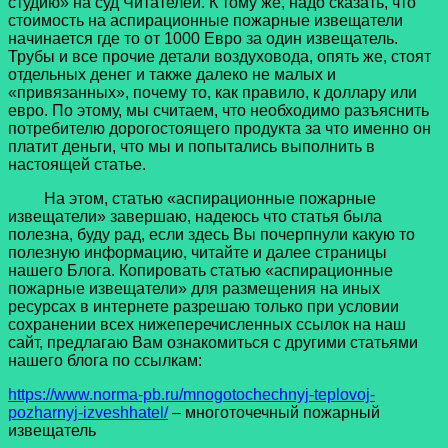
студию» на суд Читателей. К тому же, надо сказать, что
стоимость на аспирационные пожарные извещатели
начинается где то от 1000 Евро за один извещатель.
Трубы и все прочие детали воздуховода, опять же, стоят
отдельных денег и также далеко не малых и
«привязанных», почему то, как правило, к доллару или
евро. По этому, мы считаем, что необходимо разъяснить
потребителю дорогостоящего продукта за что именно он
платит деньги, что мы и попытались выполнить в
настоящей статье.
На этом, статью «аспирационные пожарные
извещатели» завершаю, надеюсь что статья была
полезна, буду рад, если здесь Вы почерпнули какую то
полезную информацию, читайте и далее страницы
нашего Блога. Копировать статью «аспирационные
пожарные извещатели» для размещения на иных
ресурсах в интернете разрешаю только при условии
сохранении всех нижеперечисленных ссылок на наш
сайт, предлагаю Вам ознакомиться с другими статьями
нашего блога по ссылкам:
https://www.norma-pb.ru/mnogotochechnyj-teplovoj-
pozharnyj-izveshhatel/
– многоточечный пожарный
извещатель