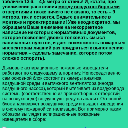
табличке 13.6. – 4,5 метра от стены! И, кстати, про
увеличение расстояния
между воздухоотборными
отверстиями
также ничего не сказано, то есть – 9
метров, так и остается. Будьте внимательнее в
монтаже и проектировании! Уже неоднократно, мы
обращаем Ваше внимание на некорректное
написание некоторых нормативных документов,
которое позволяет двояко толковать смысл
написанных пунктов, и дает возможность пожарным
инспекторам лишний раз придраться к выполнению
норматива – сделать замечание, которое потом
сложно оспорить).
Дымовые аспирационные пожарные извещатели
работают по следующему алгоритму. Непосредственно
сам основной блок состоит из камеры анализа
воздушной среды и вытяжного вентилятора (иногда
воздушного насоса), который вытягивает из воздуховода
системы (соответственно из пробоотборных отверстий
на воздуховоде) воздушную среду на анализ. Основной
блок анализирует воздушную среду и выдает извещения
в систему пожарной сигнализации. Вот примерно таким
образом выглядят аспирационные пожарные
извещатели в сборе: