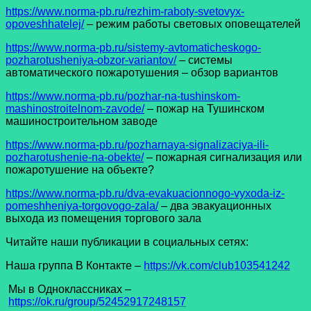
https://www.norma-pb.ru/rezhim-raboty-svetovyx-
opoveshhatelej/
– режим работы световых оповещателей
https://www.norma-pb.ru/sistemy-avtomaticheskogo-
pozharotusheniya-obzor-variantov/
– системы
автоматического пожаротушения – обзор вариантов
https://www.norma-pb.ru/pozhar-na-tushinskom-
mashinostroitelnom-zavode/
– пожар на Тушинском
машиностроительном заводе
https://www.norma-pb.ru/pozharnaya-signalizaciya-ili-
pozharotushenie-na-obekte/
– пожарная сигнализация или
пожаротушение на объекте?
https://www.norma-pb.ru/dva-evakuacionnogo-vyxoda-iz-
pomeshheniya-torgovogo-zala/
– два эвакуационных
выхода из помещения торгового зала
Читайте наши публикации в социальных сетях:
Наша группа В Контакте –
https://vk.com/club103541242
Мы в Одноклассниках –
https://ok.ru/group/52452917248157