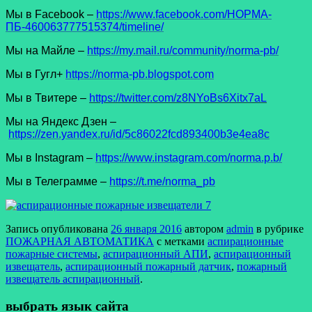
Мы в Facеbook –
https://www.facebook.com/НОРМА-
ПБ-460063777515374/timeline/
Мы на Майле –
https://my.mail.ru/community/norma-pb/
Мы в Гугл+
https://norma-pb.blogspot.com
Мы в Твитере –
https://twitter.com/z8NYoBs6Xitx7aL
Мы на Яндекс Дзен –
https://zen.yandex.ru/id/5c86022fcd893400b3e4ea8c
Мы в Instagram –
https://www.instagram.com/norma.p.b/
Мы в Телеграмме –
https://t.me/norma_pb
Запись опубликована
26 января 2016
автором
admin
в рубрике
ПОЖАРНАЯ АВТОМАТИКА
с метками
аспирационные
пожарные системы
,
аспирационный АПИ
,
аспирационный
извещатель
,
аспирационный пожарный датчик
,
пожарный
извещатель аспирационный
.
выбрать язык сайта