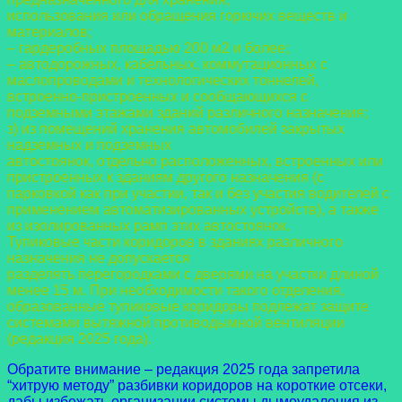
использования или обращения горючих веществ и
материалов;
– гардеробных площадью 200 м2 и более;
– автодорожных, кабельных, коммутационных с
маслопроводами и технологических
тоннелей,
встроенно-пристроенных и сообщающихся с
подземными этажами зданий
различного назначения;
з) из помещений хранения автомобилей закрытых
надземных и подземных
автостоянок, отдельно расположенных, встроенных или
пристроенных к зданиям другого
назначения (с
парковкой как при участии, так и без участия водителей с
применением
автоматизированных устройств), а также
из изолированных рамп этих автостоянок.
Тупиковые части коридоров в зданиях различного
назначения не допускается
разделять перегородками с дверями на участки длиной
менее 15 м. При необходимости
такого отделения,
образованные тупиковые коридоры подлежат защите
системами
вытяжной противодымной вентиляции
(редакция 2025 года).
Обратите внимание – редакция 2025 года запретила
“хитрую методу” разбивки коридоров на короткие отсеки,
дабы избежать организации системы дымоудаления из