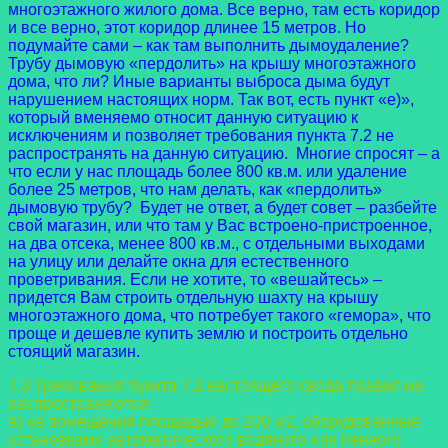
многоэтажного жилого дома. Все верно, там есть коридор
и все верно, этот коридор длинее 15 метров. Но
подумайте сами – как там выполнить дымоудаление?
Трубу дымовую «пердолить» на крышу многоэтажного
дома, что ли? Иные варианты выброса дыма будут
нарушением настоящих норм. Так вот, есть пункт «е)»,
который вменяемо относит данную ситуацию к
исключениям и позволяет требования пункта 7.2 не
распространять на данную ситуацию. Многие спросят – а
что если у нас площадь более 800 кв.м. или удаление
более 25 метров, что нам делать, как «пердолить»
дымовую трубу? Будет не ответ, а будет совет – разбейте
свой магазин, или что там у Вас встроено-пристроенное,
на два отсека, менее 800 кв.м., с отдельными выходами
на улицу или делайте окна для естественного
проветривания. Если не хотите, то «вешайтесь» –
придется Вам строить отдельную шахту на крышу
многоэтажного дома, что потребует такого «гемора», что
проще и дешевле купить землю и построить отдельно
стоящий магазин.
7.3 Требования пункта 7.2 настоящего свода правил не
распространяются:
а) на помещения площадью до 200 м2, оборудованные
установками автоматического
водяного или пенного