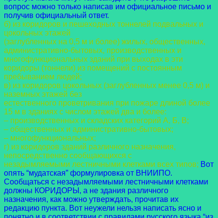
вопрос можно только написав им официальное письмо и
получив официальный ответ.
б) из коридоров и пешеходных тоннелей подвальных и
цокольных этажей
(заглубленных на 0,5 м и более) жилых, общественных,
административно-бытовых,
производственных и
многофункциональных зданий при выходах в эти
коридоры (тоннели)
из помещений с постоянным
пребыванием людей;
в) из коридоров цокольных (заглубленных менее 0,5 м) и
наземных этажей без
естественного проветривания при пожаре длиной более
15 м в зданиях с числом этажей два
и более:
– производственных и складских категорий А, Б, В;
– общественных и административно-бытовых;
– многофункциональных;
г) из коридоров зданий различного назначения,
непосредственно сообщающихся с
незадымляемыми лестничными клетками всех типов;
Вот
опять “мудатская” формулировка от ВНИИПО.
Сообщаться с незадымляемыми лестничными клетками
должны КОРИДОРЫ, а не здания различного
назначения, как можно утверждать, прочитав их
редакцию пункта. Вот неужели нельзя написать ясно и
понятно и в соответствии с правилами русского языка “из