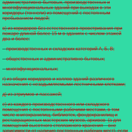
административно-бытовых, производственных и
многофункциональных зданий при выходах в эти
коридоры (тоннели) из помещений с постоянным
пребыванием людей;
в) из коридоров без естественного проветривания при
пожаре длиной более 15 м в зданиях с числом этажей
два и более:
– производственных и складских категорий А, Б, В;
– общественных и административно-бытовых;
– многофункциональных;
г) из общих коридоров и холлов зданий различного
назначения с незадымляемыми лестничными клетками;
д) из атриумов и пассажей;
е) из каждого производственного или складского
помещения с постоянными рабочими местами, в том
числе книгохранилищ, библиотек, фондохранилищ и
реставрационных мастерских музеев, архивов (а для
помещений высотного стеллажного хранения – вне
зависимости от наличия постоянных рабочих мест), если