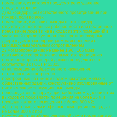
помещения, из которого предусмотрено удаление
продуктов горения;
д) на коридоры без естественного проветривания при
пожаре, если во всех
помещениях, имеющих выходы в этот коридор,
отсутствуют постоянные рабочие места или
постоянное
пребывание людей и на выходах из этих помещений в
указанный коридор
установлены противопожарные
двери в дымогазонепроницаемом исполнении с
минимальным удельным сопротивлением
дымогазопроницанию не менее 1,96 ⋅ 105 м3/кг;
фактическое сопротивление дымогазопроницанию
противопожарных дверей должно
определяться в
соответствии с ГОСТ Р 53303;
е) на помещения общественного назначения,
встроенные или встроенно-
пристроенные на нижнем надземном этаже жилых и
общественных зданий, конструктивно
изолированные от
них и имеющие эвакуационные выходы
непосредственно наружу при
наибольшем удалении этих
выходов от любой части помещения не более 25 м и
площади
каждого помещения не более 800 м2;
ж) на торговые залы и офисные помещения площадью
не более 800 м2 при
расстоянии от наиболее удаленной части помещения до