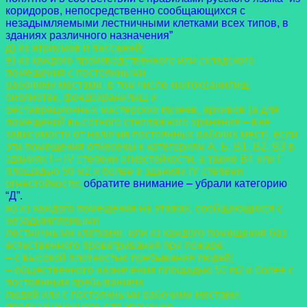
коридоров, непосредственно сообщающихся с
незадымляемыми лестничными клетками всех типов, в
зданиях различного назначения”
д) из атриумов и пассажей;
е) из каждого производственного или складского
помещения с постоянными
рабочими местами, в том числе книгохранилищ
библиотек, фондохранилищ и
реставрационных мастерских музеев, архивов (а для
помещений высотного стеллажного
хранения – вне
зависимости от наличия постоянных рабочих мест), если
эти помещения
отнесены к категориям А, Б, В1, В2, ВЗ в
зданиях I – IV степени огнестойкости, а также В4 или
Г
площадью 50 м2 и более в зданиях IV степени
огнестойкости;
обратите внимание – убрали категорию
“Д”.
ж) из каждого помещения на этажах, сообщающихся с
незадымляемыми
лестничными клетками, или из каждого помещения без
естественного проветривания при
пожаре:
– с высокой плотностью пребывания людей;
– общественного назначения площадью 50 м2 и более с
постоянным пребыванием
людей или с постоянными рабочими местами,
предназначенного для хранения,