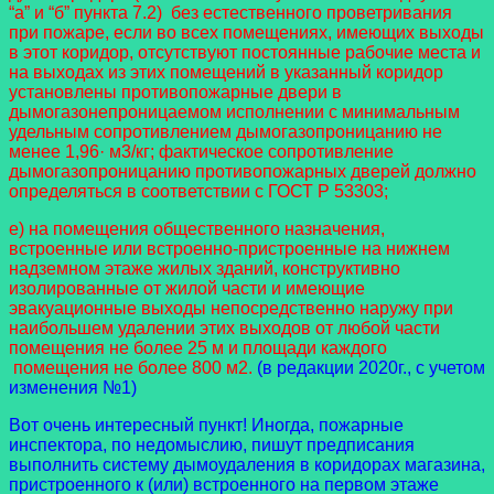
“а” и “б” пункта 7.2) без естественного проветривания
при пожаре, если во всех помещениях, имеющих выходы
в этот коридор, отсутствуют постоянные рабочие места и
на выходах из этих помещений в указанный коридор
установлены противопожарные двери в
дымогазонепроницаемом исполнении с минимальным
удельным сопротивлением дымогазопроницанию не
менее 1,96· м3/кг; фактическое сопротивление
дымогазопроницанию противопожарных дверей должно
определяться в соответствии с ГОСТ Р 53303;
е) на помещения общественного назначения,
встроенные или встроенно-пристроенные на нижнем
надземном этаже жилых зданий, конструктивно
изолированные от жилой части и имеющие
эвакуационные выходы непосредственно наружу при
наибольшем удалении этих выходов от любой части
помещения не более 25 м и площади каждого
помещения не более 800 м2.
(в редакции 2020г., с учетом
изменения №1)
Вот очень интересный пункт! Иногда, пожарные
инспектора, по недомыслию, пишут предписания
выполнить систему дымоудаления в коридорах магазина,
пристроенного к (или) встроенного на первом этаже