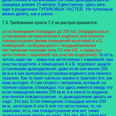
коридора длинее 15 метров. Единственно, здесь речь
идет о разделении ТУПИКОВЫХ ЧАСТЕЙ. Не тупиковые
можно делить, как и ранее.
7.3. Требования пункта 7.2 не распространяются:
а) на помещения площадью до 200 м2, оборудованные
установками автоматического водяного или пенного
пожаротушения (кроме помещений категорий А и Б,
помещений, сообщающихся с незадымляемыми
лестничными клетками типа Н2 или Н3, и закрытых
автостоянок с парковкой при участии водителей);
То есть,
читать надо так – закрытые автостоянки с парковкой, при
участии водителя, и помещения А и Б подлежат защите
установками дымоудаления, даже если они менее 200
кв.м и в них выполнена установка водяного или пенного
тушения. Как то пункт написан заумно и трактуют его, как
кому выгодно. Я сам спорил с человеком, который, на
полном серьезе, утверждал, что здесь имеется ввиду, что
если помещение менее 200 кв.м. и в нем есть водяное
или пенное пожаротушение, то дымоудаление делать не
надо. Это раз. Если помещение площадью менее 200
кв.м., категории А или Б или это автостоянка, то, не
зависимо, есть там пожаротушение или нет, также
дымоудаление делать не надо. Это два. Вот такая вот