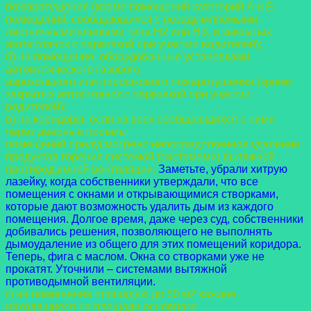
пожаротушения (кроме помещений категорий А и Б,
помещений,
сообщающихся с незадымляемыми
лестничными клетками типа Н2 или НЗ, и закрытых
автостоянок с парковкой при участии водителей);
б) на помещения, оборудованные установками
автоматического газового,
аэрозольного или порошкового пожаротушения (кроме
закрытых автостоянок с парковкой
при участии
водителей);
в) на коридоры, если из всех сообщающихся с ними
через дверные проемы
помещений предусмотрено непосредственное удаление
продуктов горения системой
(системами) вытяжной
противодымной вентиляции;
Заметьте, убрали хитрую
лазейку, когда собственники утверждали, что все
помещения с окнами и открывающимися створками,
которые дают возможность удалить дым из каждого
помещения. Долгое время, даже через суд, собственники
добивались решения, позволяющего не выполнять
дымоудаление из общего для этих помещений коридора.
Теперь, фига с маслом. Окна со створками уже не
прокатят. Уточнили – системами вытяжной
противодымной вентиляции.
г) на помещения площадью до 50 м2 каждое,
находящиеся на площади основного