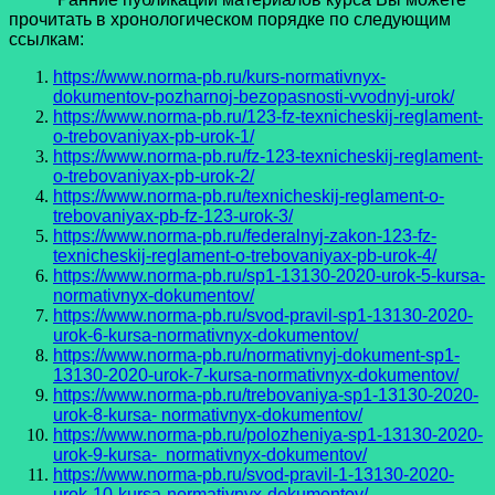
прочитать в хронологическом порядке по следующим
ссылкам:
https://www.norma-pb.ru/kurs-normativnyx-
dokumentov-pozharnoj-bezopasnosti-vvodnyj-urok/
https://www.norma-pb.ru/123-fz-texnicheskij-reglament-
o-trebovaniyax-pb-urok-1/
https://www.norma-pb.ru/fz-123-texnicheskij-reglament-
o-trebovaniyax-pb-urok-2/
https://www.norma-pb.ru/texnicheskij-reglament-o-
trebovaniyax-pb-fz-123-urok-3/
https://www.norma-pb.ru/federalnyj-zakon-123-fz-
texnicheskij-reglament-o-trebovaniyax-pb-urok-4/
https://www.norma-pb.ru/sp1-13130-2020-urok-5-kursa-
normativnyx-dokumentov/
https://www.norma-pb.ru/svod-pravil-sp1-13130-2020-
urok-6-kursa-normativnyx-dokumentov/
https://www.norma-pb.ru/normativnyj-dokument-sp1-
13130-2020-urok-7-kursa-normativnyx-dokumentov/
https://www.norma-pb.ru/trebovaniya-sp1-13130-2020-
urok-8-kursa- normativnyx-dokumentov/
https://www.norma-pb.ru/polozheniya-sp1-13130-2020-
urok-9-kursa- normativnyx-dokumentov/
https://www.norma-pb.ru/svod-pravil-1-13130-2020-
urok-10-kursa-normativnyx-dokumentov/