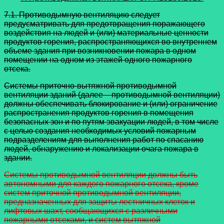
7.1. Противодымную вентиляцию следует
предусматривать для предотвращения поражающего
воздействия на людей и (или) материальные ценности
продуктов горения, распространяющихся во внутреннем
объеме здания при возникновении пожара в одном
помещении на одном из этажей одного пожарного
отсека.
Системы приточно-вытяжной противодымной
вентиляции зданий (далее – противодымной вентиляции)
должны обеспечивать блокирование и (или) ограничение
распространения продуктов горения в помещения
безопасных зон и по путям эвакуации людей, в том числе
с целью создания необходимых условий пожарным
подразделениям для выполнения работ по спасанию
людей, обнаружению и локализации очага пожара в
здании.
Системы противодымной вентиляции должны быть
автономными для каждого пожарного отсека, кроме
систем приточной противодымной вентиляции,
предназначенных для защиты лестничных клеток и
лифтовых шахт, сообщающихся с различными
пожарными отсеками, и систем вытяжной