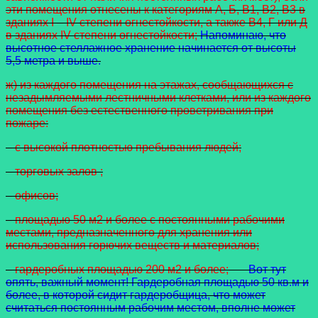
эти помещения отнесены к категориям А, Б, В1, В2, В3 в
зданиях I – IV степени огнестойкости, а также В4, Г или Д
в зданиях IV степени огнестойкости;
Напоминаю, что
высотное стеллажное хранение начинается от высоты
5,5 метра и выше.
ж) из каждого помещения на этажах, сообщающихся с
незадымляемыми лестничными клетками, или из каждого
помещения без естественного проветривания при
пожаре:
– с высокой плотностью пребывания людей;
– торговых залов ;
– офисов;
– площадью 50 м2 и более с постоянными рабочими
местами, предназначенного для хранения или
использования горючих веществ и материалов;
– гардеробных площадью 200 м2 и более;
Вот тут
опять, важный момент! Гардеробная площадью 50 кв.м и
более, в которой сидит гардеробщица, что может
считаться постоянным рабочим местом, вполне может