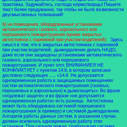
трактовка. Задумайтесь, господа нормотворцы! Пишите
текст более продуманно, так чтобы не было возможности
двусмысленных толкований!
б) на помещения, оборудованные установками
автоматического газового, аэрозольного или
порошкового пожаротушения (кроме закрытых
автостоянок с парковкой при участии водителей);
Здесь
смысл в том, что в закрытых автостоянках с парковкой
при участии водителей, дымоудаление делать НАДО,
даже если они защищены установками автоматического
газового, аэрозольного или порошкового
пожаротушения. И пункт этот, ВНИМАНИЕ!!! НЕ
КОНФЛИКТУЕТ с пунктом 14.6, в котором записано
дословно следующее ….. «14.6 Не допускается
одновременная работа в защищаемых помещениях
систем автоматического пожаротушения (газовых,
порошковых и аэрозольных) и дымозащиты». Во фразе
«подлежат защите» и во фразе «не допускается
одновременная работа» есть разница. Автостоянка
может быть оборудована системой порошкового
пожаротушения (к примеру) и системой дымоудаления.
Алгоритм работы данных систем, в указанном случае,
должен исключать одновременную работу этих
установок. При сигнале пожар, срабатывает система