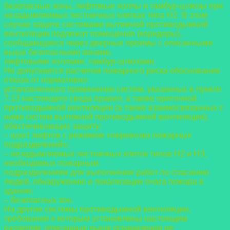
безопасные зоны, лифтовые холлы и тамбур-шлюзы при
незадымляемых лестничных
клетках типа Н2. В этом
случае защите системами вытяжной противодымной
вентиляции
подлежат помещения (коридоры),
сообщающиеся через дверные проемы с описанными
выше безопасными зонами,
лифтовыми холлами, тамбур-шлюзами.
Не допускается расчетом пожарного риска обоснование
отказа от нормативно
установленного применения систем, указанных в пункте
7.13 настоящего свода правил, а
также приточной
противодымной вентиляции (а также взаимосвязанных с
ними систем
вытяжной противодымной вентиляции),
обеспечивающих защиту:
– шахт лифтов с режимом «перевозка пожарных
подразделений»;
– незадымляемых лестничных клеток типов Н2 и НЗ,
необходимых пожарным
подразделениям для выполнения работ по спасанию
людей, обнаружению и локализации
очага пожара в
здании;
– безопасных зон.
На другие системы противодымной вентиляции,
требования к которым установлены
настоящим
разделом, описанные выше ограничения не