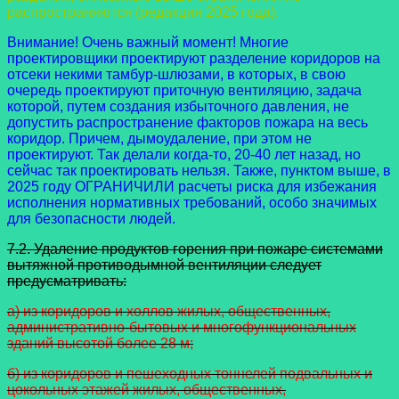
распространяются (редакция 2025 года).
Внимание! Очень важный момент! Многие
проектировщики проектируют разделение коридоров на
отсеки некими тамбур-шлюзами, в которых, в свою
очередь проектируют приточную вентиляцию, задача
которой, путем создания избыточного давления, не
допустить распространение факторов пожара на весь
коридор. Причем, дымоудаление, при этом не
проектируют. Так делали когда-то, 20-40 лет назад, но
сейчас так проектировать нельзя. Также, пунктом выше, в
2025 году ОГРАНИЧИЛИ расчеты риска для избежания
исполнения нормативных требований, особо значимых
для безопасности людей.
7.2. Удаление продуктов горения при пожаре системами
вытяжной противодымной вентиляции следует
предусматривать:
а) из коридоров и холлов жилых, общественных,
административно-бытовых и многофункциональных
зданий высотой более 28 м;
б) из коридоров и пешеходных тоннелей подвальных и
цокольных этажей жилых, общественных,