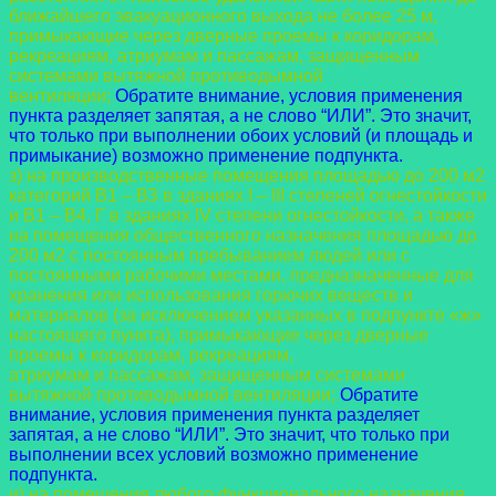
ближайшего эвакуационного
выхода не более 25 м,
примыкающие через дверные проемы к коридорам,
рекреациям,
атриумам и пассажам, защищенным
системами вытяжной противодымной
вентиляции;
Обратите внимание, условия применения
пункта разделяет запятая, а не слово “ИЛИ”. Это значит,
что только при выполнении обоих условий (и площадь и
примыкание) возможно применение подпункта.
з) на производственные помещения площадью до 200 м2
категорий B1 – ВЗ в зданиях
I – III степеней огнестойкости
и B1 – В4, Г в зданиях IV степени огнестойкости, а также
на
помещения общественного назначения площадью до
200 м2 с постоянным пребыванием
людей или с
постоянными рабочими местами, предназначенные для
хранения или
использования горючих веществ и
материалов (за исключением указанных в подпункте «ж»
настоящего пункта), примыкающие через дверные
проемы к коридорам, рекреациям,
атриумам и пассажам, защищенным системами
вытяжной противодымной вентиляции;
Обратите
внимание, условия применения пункта разделяет
запятая, а не слово “ИЛИ”. Это значит, что только при
выполнении всех условий возможно применение
подпункта.
и) на помещения любого функционального назначения,