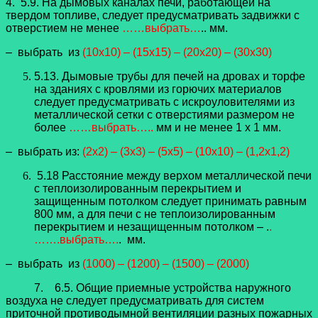
4. 5.9. На дымовых каналах печи, работающей на
твердом топливе, следует предусматривать задвижки с
отверстием не менее
……выбрать…
.. мм.
– выбрать из
(10х10) – (15х15) – (20х20) – (30х30)
5.13. Дымовые трубы для печей на дровах и торфе
на зданиях с кровлями из горючих материалов
следует предусматривать с искроуловителями из
металлической сетки с отверстиями размером не
более
……выбрать…..
мм и не менее 1 x 1 мм.
– выбрать из:
(2х2) – (3х3) – (5х5) – (10х10) – (1,2х1,2)
5.18 Расстояние между верхом металлической печи
с теплоизолированным перекрытием и
защищенным потолком следует принимать равным
800 мм, а для печи с не теплоизолированным
перекрытием и незащищенным потолком – .
.
…….выбрать….
. мм.
– выбрать из
(1000) – (1200) – (1500) – (2000)
7. 6.5. Общие приемные устройства наружного
воздуха не следует предусматривать для систем
приточной противодымной вентиляции разных пожарных