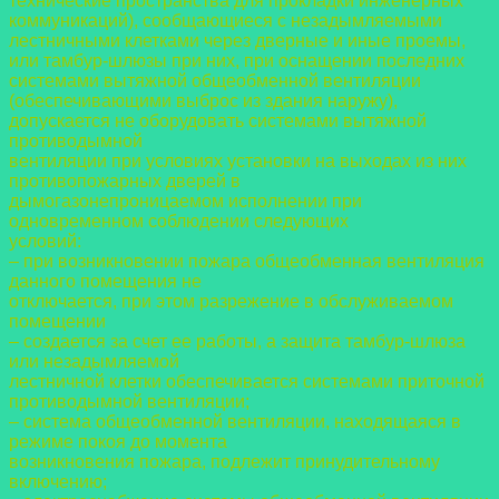
технические пространства для
прокладки инженерных
коммуникаций), сообщающиеся с незадымляемыми
лестничными
клетками через дверные и иные проемы,
или тамбур-шлюзы при них, при оснащении
последних
системами вытяжной общеобменной вентиляции
(обеспечивающими выброс из
здания наружу),
допускается не оборудовать системами вытяжной
противодымной
вентиляции при условиях установки на выходах из них
противопожарных дверей в
дымогазонепроницаемом исполнении при
одновременном соблюдении следующих
условий:
– при возникновении пожара общеобменная вентиляция
данного помещения не
отключается, при этом разрежение в обслуживаемом
помещении
– создается за счет ее работы, а защита тамбур-шлюза
или незадымляемой
лестничной клетки обеспечивается системами приточной
противодымной вентиляции;
– система общеобменной вентиляции, находящаяся в
режиме покоя до момента
возникновения пожара, подлежит принудительному
включению;