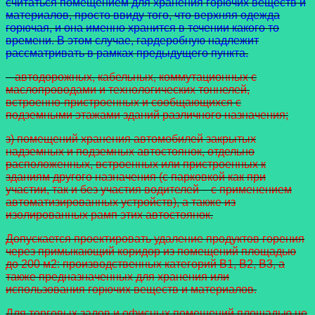
считаться помещением для хранения горючих веществ и
материалов, просто ввиду того, что верхняя одежда
горючая, и она именно хранится в течении какого то
времени. В этом случае, гардеробную надлежит
рассматривать в рамках предыдущего пункта.
– автодорожных, кабельных, коммутационных с
маслопроводами и технологических тоннелей,
встроенно-пристроенных и сообщающихся с
подземными этажами зданий различного назначения;
з) помещений хранения автомобилей закрытых
надземных и подземных автостоянок, отдельно
расположенных, встроенных или пристроенных к
зданиям другого назначения (с парковкой как при
участии, так и без участия водителей – с применением
автоматизированных устройств), а также из
изолированных рамп этих автостоянок.
Допускается проектировать удаление продуктов горения
через примыкающий коридор из помещений площадью
до 200 м2: производственных категорий В1, В2, В3, а
также предназначенных для хранения или
использования горючих веществ и материалов.
Для торговых залов и офисных помещений площадью не