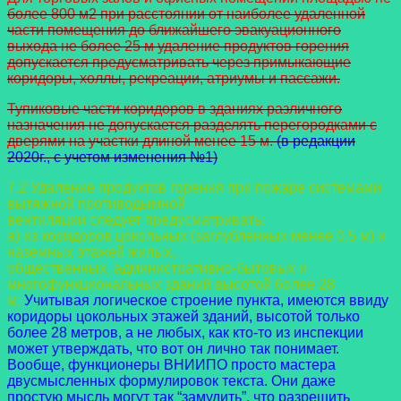
более 800 м2 при расстоянии от наиболее удаленной
части помещения до ближайшего эвакуационного
выхода не более 25 м удаление продуктов горения
допускается предусматривать через примыкающие
коридоры, холлы, рекреации, атриумы и пассажи.
Тупиковые части коридоров в зданиях различного
назначения не допускается разделять перегородками с
дверями на участки длиной менее 15 м.
(в редакции
2020г., с учетом изменения №1)
7.2 Удаление продуктов горения при пожаре системами
вытяжной противодымной
вентиляции следует предусматривать:
а) из коридоров цокольных (заглубленных менее 0,5 м) и
наземных этажей жилых,
общественных, административно-бытовых и
многофункциональных зданий высотой более
28
м;
Учитывая логическое строение пункта, имеются ввиду
коридоры цокольных этажей зданий, высотой только
более 28 метров, а не любых, как кто-то из инспекции
может утверждать, что вот он лично так понимает.
Вообще, функционеры ВНИИПО просто мастера
двусмысленных формулировок текста. Они даже
простую мысль могут так “замудить”, что разрешить