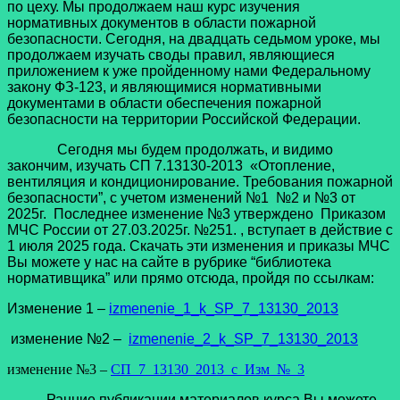
по цеху. Мы продолжаем наш курс изучения
нормативных документов в области пожарной
безопасности. Сегодня, на двадцать седьмом уроке, мы
продолжаем изучать своды правил, являющиеся
приложением к уже пройденному нами Федеральному
закону ФЗ-123, и являющимися нормативными
документами в области обеспечения пожарной
безопасности на территории Российской Федерации.
Сегодня мы будем продолжать, и видимо
закончим, изучать СП
7.13130-2013 «Отопление,
вентиляция и кондиционирование. Требования пожарной
безопасности”, с учетом изменений
№1 №2 и №3 от
2025г.
Последнее изменение №3 утверждено Приказом
МЧС России от 27.03.2025г. №251. , вступает в действие с
1 июля 2025 года. Скачать эти изменения и приказы МЧС
Вы можете у нас на сайте в рубрике “библиотека
нормативщика” или прямо отсюда, пройдя по ссылкам:
Изменение 1 –
izmenenie_1_k_SP_7_13130_2013
изменение №2 –
izmenenie_2_k_SP_7_13130_2013
изменение №3 –
СП_7_13130_2013_с_Изм_№_3
Ранние публикации материалов курса Вы можете