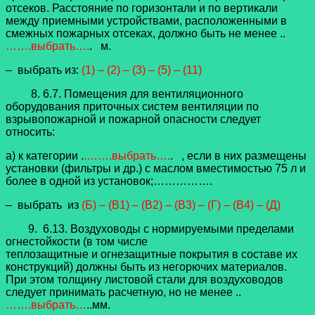
отсеков. Расстояние по горизонтали и по вертикали
между приемными устройствами, расположенными в
смежных пожарных отсеках, должно быть не менее ..
…….выбрать….
. м.
– выбрать из:
(1) – (2) – (3) – (5) – (11)
8. 6.7. Помещения для вентиляционного
оборудования приточных систем вентиляции по
взрывопожарной и пожарной опасности следует
относить:
а) к категории .
.…….выбрать….
. , если в них размещены
установки (фильтры и др.) с маслом вместимостью 75 л и
более в одной из установок;…………….
– выбрать из
(Б) – (В1) – (В2) – (В3) – (Г) – (В4) – (Д)
9. 6.13.
Воздуховоды с нормируемыми пределами
огнестойкости (в том числе
теплозащитные и огнезащитные покрытия в составе их
конструкций) должны быть из
негорючих материалов.
При этом толщину листовой стали для воздуховодов
следует
принимать расчетную, но не менее
..
…….выбрать…
..мм.