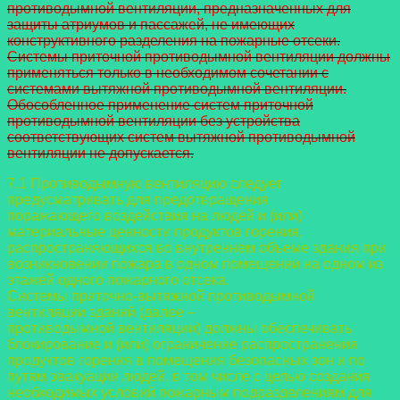
противодымной вентиляции, предназначенных для
защиты атриумов и пассажей, не имеющих
конструктивного разделения на пожарные отсеки.
Системы приточной противодымной вентиляции должны
применяться только в необходимом сочетании с
системами вытяжной противодымной вентиляции.
Обособленное применение систем приточной
противодымной вентиляции без устройства
соответствующих систем вытяжной противодымной
вентиляции не допускается.
7.1 Противодымную вентиляцию следует
предусматривать для предотвращения
поражающего воздействия на людей и (или)
материальные ценности продуктов горения,
распространяющихся во внутреннем объеме здания при
возникновении пожара в одном
помещении на одном из
этажей одного пожарного отсека.
Системы приточно-вытяжной противодымной
вентиляции зданий (далее –
противодымной вентиляции) должны обеспечивать
блокирование и (или) ограничение
распространения
продуктов горения в помещения безопасных зон и по
путям эвакуации
людей, в том числе с целью создания
необходимых условий пожарным подразделениям для