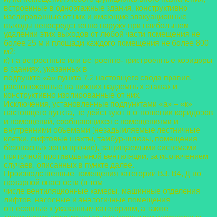
встроенные в одноэтажные
здания, конструктивно
изолированные от них и имеющие эвакуационные
выходы
непосредственно наружу при наибольшем
удалении этих выходов от любой части
помещения не
более 25 м и площади каждого помещения не более 800
м2;
к) на встроенные или встроенно-пристроенные коридоры
в зданиях, указанных в
подпункте «а» пункта 7.2 настоящего свода правил,
расположенные на нижних надземных
этажах и
конструктивно изолированные от них.
Исключения, установленные подпунктами «а» – «к»
настоящего пункта, не действуют
в отношении коридоров
и помещений, сообщающихся с помещениями и
внутренними
объемами (незадымляемые лестничные
клетки, лифтовые шахты, тамбур-шлюзы,
помещения
безопасных зон и прочие), защищаемыми системами
приточной
противодымной вентиляции, за исключением
случаев, описанных в пункте далее.
Производственные помещения категорий ВЗ, В4, Д по
пожарной опасности (в том
числе вентиляционные камеры, машинные отделения
лифтов, насосные и аналогичные
помещения,
отнесенные к указанным категориям, а также