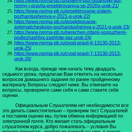
https://www.norma-pb.ru/sistemy-ppz-ustanovki-apt-
normy-i-pravila-proektirovaniya-sp-2020g-urok-21/
https://www.norma-pb.ru/proektirovanie-sistem-
pozharotusheniya-v-2021-g-urok-22/
https://www.norma-pb.ru/proektirovanie-
avtomaticheskogo-pozharotusheniya-v-2021-g-urok-23/
https://www.norma-pb.ru/perechen-zdanij-sooruzhenij-
podlezhashhix-zashhite-spz-urok-24/
https://www.norma-pb.ru/svod-pravil-6-13130-2013-
urok-25/
https://www.norma-pb.ru/cvod-pravil-7-13130-2013-
urok-26/
Как всегда, прежде чем начать тему двадцать
седьмого урока, предлагаю Вам ответить на несколько
вопросов домашнего задания по ранее пройденному
материалу. Вопросы следуют ниже. Вы отвечаете на
вопросы, проверяете сами себя и сами ставите себе
оценки.
Официальным Слушателям нет необходимости все
это делать самостоятельно – проверим тест Слушателей
и поставим оценки мы, путем обмена информацией по
электронной почте. Кто желает стать официальным
слушателем курса, добро пожаловать – условия Вы
можете прочитать, пройдя по первой ссылке, в тексте