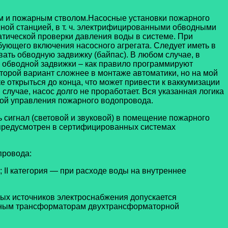
 м и пожарным стволом.Насосные установки пожарного
сной станцией, в т. ч. электрифицированными обводными
атической проверки давления воды в системе. При
бующего включения насосного агрегата. Следует иметь в
вать обводную задвижку (байпас). В любом случае, в
я обводной задвижки – как правило программируют
торой вариант сложнее в монтаже автоматики, но на мой
е открыться до конца, что может привести к ваккумизации
лучае, насос долго не проработает. Вся указанная логика
мой управления пожарного водопровода.
сигнал (световой и звуковой) в помещение пожарного
 предусмотрен в сертифицированных системах
провода:
; II категория — при расходе воды на внутреннее
мых источников электроснабжения допускается
разным трансформаторам двухтрансформаторной