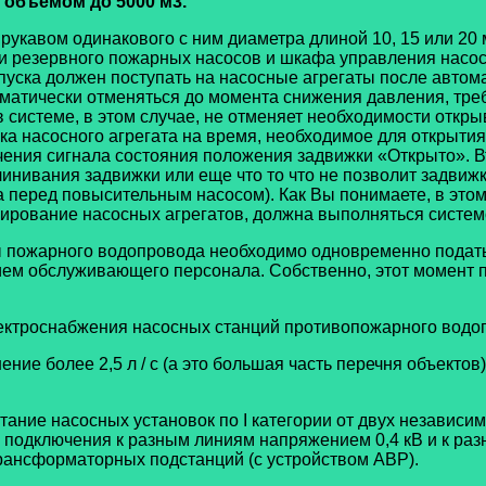
и объемом до 5000 м3.
укавом одинакового с ним диаметра длиной 10, 15 или 20
о и резервного пожарных насосов и шкафа управления насо
пуска должен поступать на насосные агрегаты после автом
оматически отменяться до момента снижения давления, тре
в системе, в этом случае, не отменяет необходимости откры
а насосного агрегата на время, необходимое для открыти
чения сигнала состояния положения задвижки «Открыто». В
линивания задвижки или еще что то что не позволит задвижк
перед повысительным насосом). Как Вы понимаете, в этом с
вирование насосных агрегатов, должна выполняться систе
 пожарного водопровода необходимо одновременно подать 
ием обслуживающего персонала. Собственно, этот момент
ектроснабжения насосных станций противопожарного водо
ие более 2,5 л / с (а это большая часть перечня объектов)
ание насосных установок по I категории от двух независи
ии подключения к разным линиям напряжением 0,4 кВ и к 
ансформаторных подстанций (с устройством АВР).