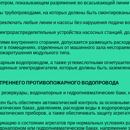
етром, показывающем разряжение во всасывающей линии п
 трубопроводами, на которых должны быть смонтированы 
ереключать любые линии и насосы без нарушения подачи в
ектрораспределительные устройства насосных станций, до
ями внутреннего сгорания, допускается размещать расходн
вают в помещениях, отделенных от машинного зала несгор
пожаротушения модульного типа.
рным водопроводом, а также углекислотными огнетушител
щенные электродвигатели, которые должны быть заземлены,
НУТРЕННЕГО ПРОТИВОПОЖАРНОГО ВОДОПРОВОДА
 резервуары, водонапорные и гидропневматические баки, 
н быть обеспечен автоматический контроль за основными
матических баках, давлением, расходом воды в водопровод
атических приборов, а также обеспечивать защиту агрегато
икацию о состоянии агрегатов при нормальных условиях ра
донапорном или гидропневматическом баках, напряжении эле