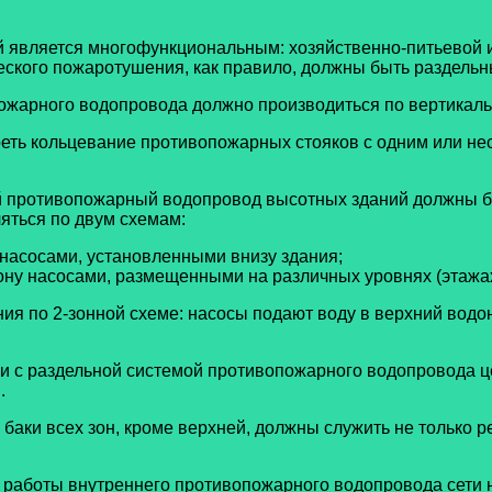
й является многофункциональным: хозяйственно-питьевой 
ского пожаротушения, как правило, должны быть раздельн
ожарного водопровода должно производиться по вертикаль
еть кольцевание противопожарных стояков с одним или не
й противопожарный водопровод
высотных зданий должны б
яться по двум схемам:
насосами, установленными внизу здания;
ону насосами, размещенными на различных уровнях (этажах
я по 2-зонной схеме: насосы подают воду в верхний водон
яки с раздельной системой противопожарного водопровода 
.
аки всех зон, кроме верхней, должны служить не только р
 работы внутреннего противопожарного водопровода сети 