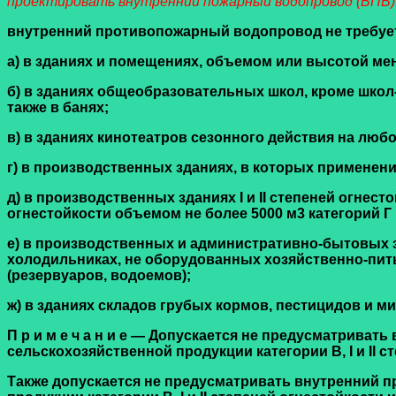
проектировать внутренний пожарный водопровод (ВПВ)
внутренний противопожарный водопровод не требуе
а) в зданиях и помещениях, объемом или высотой мене
б) в зданиях общеобразовательных школ, кроме школ
также в банях;
в) в зданиях кинотеатров сезонного действия на любо
г) в производственных зданиях, в которых применен
д) в производственных зданиях I и II степеней огнест
огнестойкости объемом не более 5000 м3 категорий Г 
е) в производственных и административно-бытовых 
холодильниках, не оборудованных хозяйственно-пи
(резервуаров, водоемов);
ж) в зданиях складов грубых кормов, пестицидов и 
П р и м е ч а н и е — Допускается не предусматрив
сельскохозяйственной продукции категории В, I и II с
Также допускается не предусматривать внутренний 