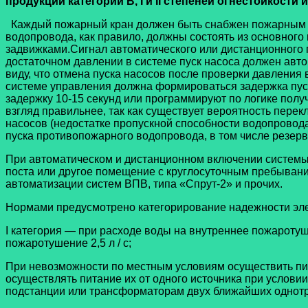
продукции категории В, I и II степеней огнестойкости 
Каждый пожарный кран должен быть снабжен пожарным р
водопровода, как правило, должны состоять из основног
задвижками.Сигнал автоматического или дистанционного 
достаточном давлении в системе пуск насоса должен авт
виду, что отмена пуска насосов после проверки давления 
системе управления должна формироваться задержка пуск
задержку 10-15 секунд или программируют по логике полу
взгляд правильнее, так как существует вероятность перек
насосов (недостатке пропускной способности водопровода 
пуска противопожарного водопровода, в том числе резер
При автоматическом и дистанционном включении системы
поста или другое помещение с круглосуточным пребыван
автоматизации систем ВПВ, типа «Спрут-2» и прочих.
Нормами предусмотрено категорирование надежности эл
I категория — при расходе воды на внутреннее пожаротушен
пожаротушение 2,5 л / с;
При невозможности по местным условиям осуществить пит
осуществлять питание их от одного источника при услов
подстанции или трансформаторам двух ближайших однотр