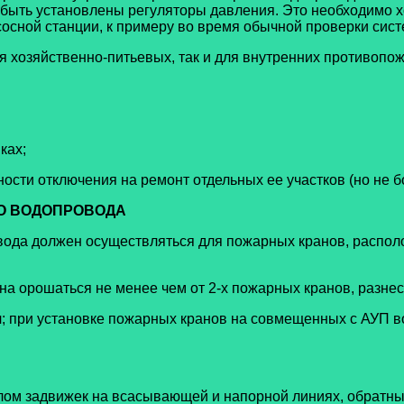
ыть установлены регуляторы давления. Это необходимо хот
сной станции, к примеру во время обычной проверки сист
я хозяйственно-питьевых, так и для внутренних противопо
ках;
ости отключения на ремонт отдельных ее участков (но не б
ГО ВОДОПРОВОДА
вода должен осуществляться для пожарных кранов, распол
 орошаться не менее чем от 2-х пожарных кранов, разнесе
ч; при установке пожарных кранов на совмещенных с АУП 
ом задвижек на всасывающей и напорной линиях, обратны