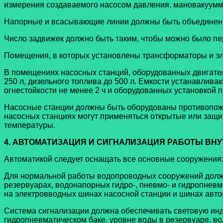
измерения создаваемого насосом давления, мановакуумм
Напорные и всасывающие линии должны быть объединены
Число задвижек должно быть таким, чтобы можно было п
Помещения, в которых установлены трансформаторы и эл
В помещениях насосных станций, оборудованных двигател
250 л, дизельного топлива до 500 л. Емкости устанавли
огнестойкости не менее 2 ч и оборудованных установкой 
Насосные станции должны быть оборудованы противопожа
насосных станциях могут применяться открытые или защи
температуры.
4. АВТОМАТИЗАЦИЯ И СИГНАЛИЗАЦИЯ РАБОТЫ В
Автоматикой следует оснащать все основные сооружения:
Для нормальной работы водопроводных сооружений долже
резервуарах, водонапорных гидро-, пневмо- и гидропнев
на электровводных шинах насосной станции и шинах автом
Система сигнализации должна обеспечивать световую инд
гидропневматическом баке, уровне воды в резервуаре, во