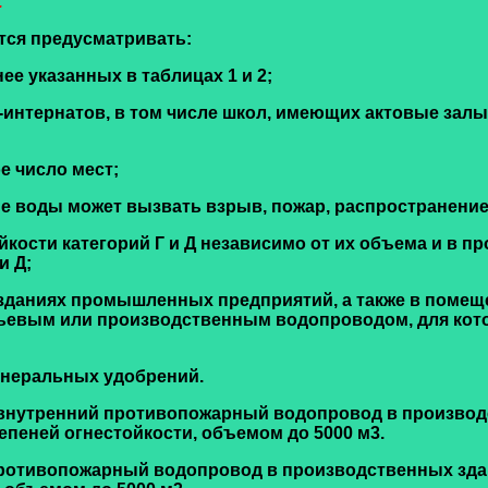
.
тся предусматривать:
е указанных в таблицах 1 и 2;
-интернатов, в том числе школ, имеющих актовые зал
е число мест;
ие воды может вызвать взрыв, пожар, распространение
ойкости категорий Г и Д независимо от их объема и в п
и Д;
зданиях промышленных предприятий, а также в помеще
тьевым или производственным водопроводом, для кот
минеральных удобрений.
ать внутренний противопожарный водопровод в произво
тепеней огнестойкости, объемом до 5000 м3.
противопожарный водопровод в производственных зда