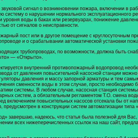
звуковой сигнал о возникновении пожара, включении в рабо
ую систему о нарушении нормального эксплуатационного р
 уровня воды в баках или резервуарах, понижение давления
тью от сигналов о неисправности.
пожарный пост или в другое помещение с круглосуточным 
проводе и о срабатывании автоматической установки пожа
одящих трубопроводах, по возможности, должна быть снаб
ыто» — «Открыто».
оектируется
внутренний противопожарный водопровод
необхо
ровода от давления повысительной насосной станции можн
гуляторы давления и массу запорной арматуры и тем самым
ечения сменности воды в этом случае, просто необходимо 
матики системы. В любом случае, насосная станция систем
рных систем, а обязательным регламентом Т.О. смена воды
ред включением повысительных насосов отсекала бы от на
о, предусмотрен в конструкции систем автоматизации типа 
д» завершаю, надеюсь, что статья была полезной для Вас,
нении всех нижеперечисленных ссылок на наш сайт, предла