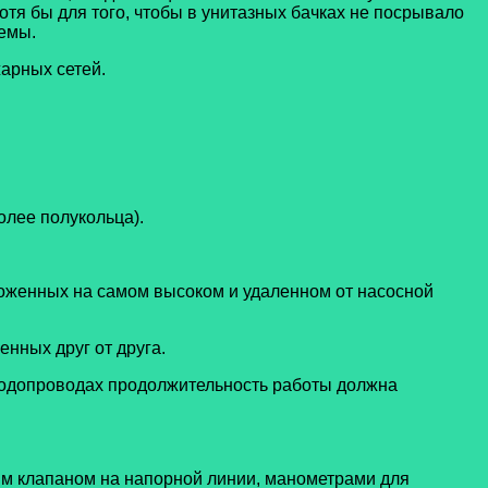
я бы для того, чтобы в унитазных бачках не посрывало
емы.
жарных сетей.
олее полукольца).
оженных на самом высоком и удаленном от насосной
нных друг от друга.
водопроводах продолжительность работы должна
м клапаном на напорной линии, манометрами для