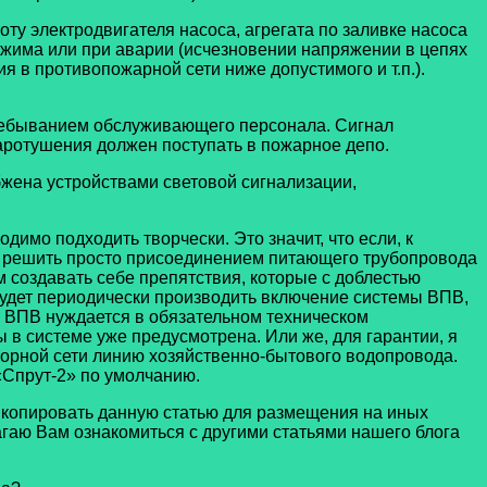
ту электродвигателя насоса, агрегата по заливке насоса
ежима или при аварии (исчезновении напряжении в цепях
 в противопожарной сети ниже допустимого и т.п.).
пребыванием обслуживающего персонала. Сигнал
ротушения должен поступать в пожарное депо.
жена устройствами световой сигнализации,
димо подходить творчески. Это значит, что если, к
о решить просто присоединением питающего трубопровода
 создавать себе препятствия, которые с доблестью
будет периодически производить включение системы ВПВ,
ы ВПВ нуждается в обязательном техническом
 в системе уже предусмотрена. Или же, для гарантии, я
порной сети линию хозяйственно-бытового водопровода.
«Спрут-2» по умолчанию.
 копировать данную статью для размещения на иных
гаю Вам ознакомиться с другими статьями нашего блога