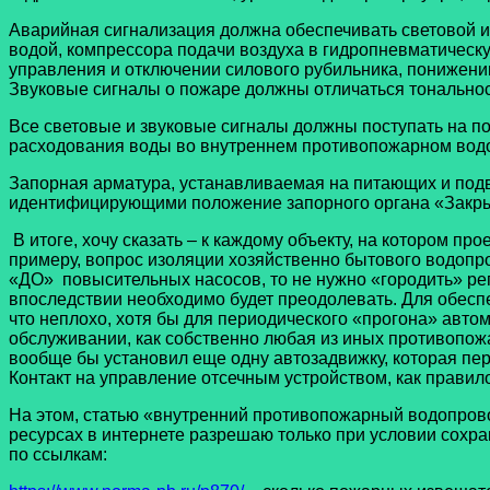
Аварийная сигнализация должна обеспечивать световой и 
водой, компрессора подачи воздуха в гидропневматическ
управления и отключении силового рубильника, понижении
Звуковые сигналы о пожаре должны отличаться тональнос
Все световые и звуковые сигналы должны поступать на 
расходования воды во внутреннем противопожарном водо
Запорная арматура, устанавливаемая на питающих и подв
идентифицирующими положение запорного органа «Закр
В итоге, хочу сказать – к каждому объекту, на котором пр
примеру, вопрос изоляции хозяйственно бытового водоп
«ДО» повысительных насосов, то не нужно «городить» ре
впоследствии необходимо будет преодолевать. Для обесп
что неплохо, хотя бы для периодического «прогона» авто
обслуживании, как собственно любая из иных противопожа
вообще бы установил еще одну автозадвижку, которая пе
Контакт на управление отсечным устройством, как правил
На этом, статью «внутренний противопожарный водопрово
ресурсах в интернете разрешаю только при условии сохра
по ссылкам: