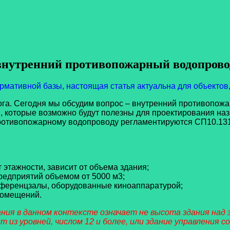
внутренний противопожарный водопрово
рмативной базы, настоящая статья актуальна для объектов,
 Сегодня мы обсудим вопрос – внутренний противопожарн
 которые возможно будут полезны для проектирования наз
ротивопожарному водопроводу регламентируются СП10.131
этажности, зависит от объема здания;
едприятий объемом от 5000 м3;
онференцзалы, оборудованные киноаппаратурой;
помещений.
в данном контексте означает не высота здания над зе
т из уровней, числом 12 и более, или здание управления с