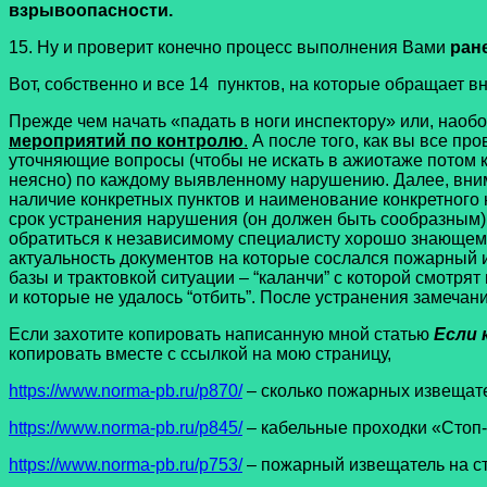
взрывоопасности.
15. Ну и проверит конечно процесс выполнения Вами
ран
Вот, собственно и все 14 пунктов, на которые обращает 
Прежде чем начать «падать в ноги инспектору» или, наобор
мероприятий по контролю
.
А после того, как вы все пр
уточняющие вопросы (чтобы не искать в ажиотаже потом ко
неясно) по каждому выявленному нарушению. Далее, вни
наличие конкретных пунктов и наименование конкретного
срок устранения нарушения (он должен быть сообразным).
обратиться к независимому специалисту хорошо знающему
актуальность документов на которые сослался пожарный и
базы и трактовкой ситуации – “каланчи” с которой смотря
и которые не удалось “отбить”. После устранения замечан
Если захотите копировать написанную мной статью
Если 
копировать вместе с ссылкой на мою страницу,
https://www.norma-pb.ru/p870/
– сколько пожарных извещате
https://www.norma-pb.ru/p845/
– кабельные проходки «Стоп
https://www.norma-pb.ru/p753/
– пожарный извещатель на с