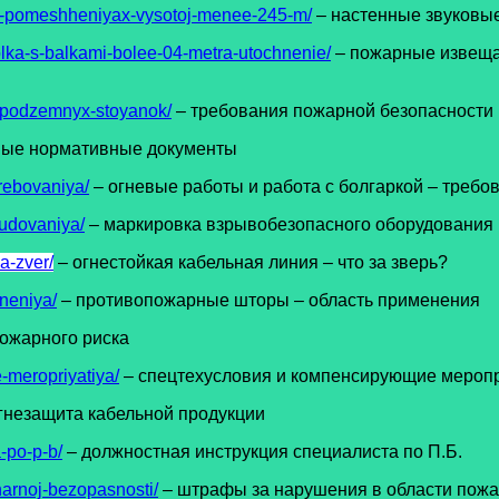
-v-pomeshheniyax-vysotoj-menee-245-m/
– настенные звуковы
olka-s-balkami-bolee-04-metra-utochnenie/
– пожарные извещат
i-podzemnyx-stoyanok/
– требования пожарной безопасности
вые нормативные документы
trebovaniya/
– огневые работы и работа с болгаркой – требо
udovaniya/
– маркировка взрывобезопасного оборудования
a-zver/
– огнестойкая кабельная линия – что за зверь?
neniya/
– противопожарные шторы – область применения
пожарного риска
-meropriyatiya/
– спецтехусловия и компенсирующие мероп
гнезащита кабельной продукции
-po-p-b/
– должностная инструкция специалиста по П.Б.
harnoj-bezopasnosti/
– штрафы за нарушения в области пожа