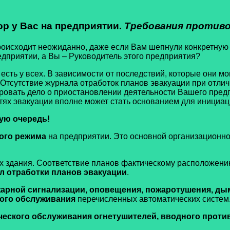
р у Вас на предприятии.
Требования противо
 происходит неожиданно, даже если Вам шепнули конкретну
приятии, а Вы – Руководитель этого предприятия?
есть у всех. В зависимости от последствий, которые они мо
 Отсутствие журнала отработок планов эвакуации при отли
ровать дело о приостановлении деятельности Вашего предп
тях эвакуации вполне может стать основанием для инициа
ую очередь!
ого режима
на предприятии. Это основной организационно
х здания. Соответствие планов фактическому расположени
л отработки планов эвакуации
.
жарной сигнализации, оповещения, пожаротушения, д
кого обслуживания
перечисленных автоматических систем
ического обслуживания огнетушителей, вводного прот