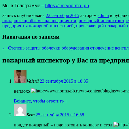
Мы в Телеграмме –
https://t.me/norma_pb
Запись опубликована
22 сентября 2015
автором
admin
в рубрик
пожарные проблемы на предприятии
,
пожарный инспектор тре
предприятия пожарной инспекцией
,
проверяющий пожарный и
Навигация по записям
←
Степень защиты оболочки оборудования
отключение венти
пожарный инспектор у Вас на предпри
Valerii
23 сентября 2015 в 18:35
неплохо
Войдите, чтобы ответить
↓
Sem
25 сентября 2015 в 16:58
придет пожарный – надо готовить конверт и стол