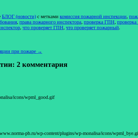
е
БЛОГ (новости)
с метками
комиссия пожарной инспекции
,
пож
бования
,
права пожарного инспектора
,
проверка ГПН
,
проверка
нспектор
,
что проверяет ГПН
,
что проверяет пожарный
.
ляции при пожаре
→
ятии
: 2 комментария