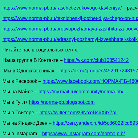
https://www.norma-pb.ru/raschet-zvukovogo-davleniya/
– расч
https://www.norma-pb.ru/texnicheskij-otchet-dlya-chego-on-nu
https://www.norma-pb.ru/protivopozharnaya-zashhita-za-pod
https://www.norma-pb.ru/adresnyj-pozharnyj-izveshhatel-sko
Читайте нас в социальных сетях:
Наша группа В Контакте –
https://vk.com/club103541242
Мы в Одноклассниках –
https://ok.ru/group/5245291724815
Мы в Facеbook –
https://www.facebook.com/НОРМА-ПБ-4600
Мы на Майле –
https://my.mail.ru/community/norma-pb/
Мы в Гугл+
https://norma-pb.blogspot.com
Мы в Твитере –
https://twitter.com/z8NYoBs6Xitx7aL
Мы на Яндекс Дзен –
https://zen.yandex.ru/id/5c86022fcd8
Мы в Instagram –
https://www.instagram.com/norma.p.b/