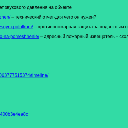
ет звукового давления на объекте
zhen/
– технический отчет-для чего он нужен?
vesnym-potolkom/
– противопожарная защита за подвесным 
lko-na-pomeshhenie/
– адресный пожарный извещатель – ско
7
63777515374/timeline/
93400b3e4ea8c