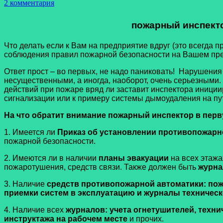
2 комментария
пожарный инспекто
Что делать если к Вам на предприятие вдруг (это всегда
соблюдения правил пожарной безопасности на Вашем пред
Ответ прост – во первых, не надо паниковать! Нарушения 
несущественными, а иногда, наоборот, очень серьезными.
действий при пожаре вряд ли заставит инспектора иниции
сигнализации или к примеру системы дымоудаления на пу
На что обратит внимание пожарный инспектор в перв
1. Имеется ли
Приказ об установлении противопожарн
пожарной безопасности.
2. Имеются ли в наличии
планы эвакуации
на всех этажа
пожаротушения, средств связи. Также должен быть
журна
3. Наличие
средств противопожарной автоматики: по
приемки систем в эксплуатацию и журналы техничес
4. Наличие всех
журналов: учета огнетушителей, техн
инструктажа на рабочем месте
и прочих.