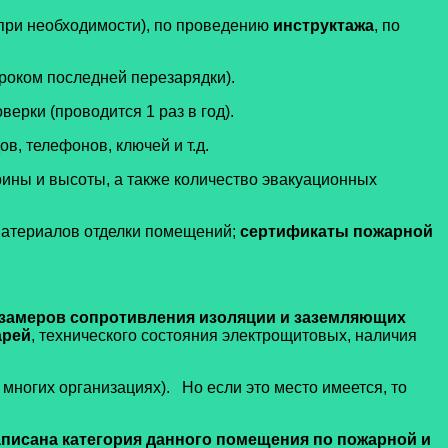
(при необходимости), по проведению
инструктажа
, по
сроком последней перезарядки).
ерки (проводится 1 раз в год).
, телефонов, ключей и т.д.
рины и высоты, а также количество эвакуационных
материалов отделки помещений;
сертификаты пожарной
 замеров сопротивления изоляции и заземляющих
арей
, технического состояния электрощитовых, наличия
многих организациях). Но если это место имеется, то
писана категория данного помещения по пожарной и