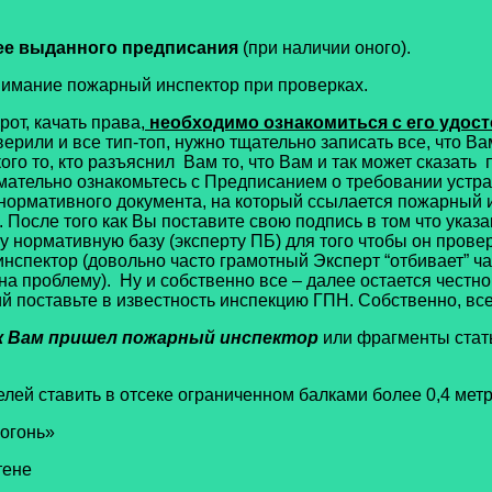
ее выданного предписания
(при наличии оного).
внимание пожарный инспектор при проверках.
от, качать права,
необходимо ознакомиться с его удос
оверили и все тип-топ, нужно тщательно записать все, что 
го то, кто разъяснил Вам то, что Вам и так может сказать 
мательно ознакомьтесь с Предписанием о требовании устр
 нормативного документа, на который ссылается пожарный
 После того как Вы поставите свою подпись в том что ука
 нормативную базу (эксперту ПБ) для того чтобы он пров
нспектор (довольно часто грамотный Эксперт “отбивает” ч
т на проблему). Ну и собственно все – далее остается чест
ий поставьте в известность инспекцию ГПН. Собственно, все
к Вам пришел пожарный инспектор
или фрагменты стать
лей ставить в отсеке ограниченном балками более 0,4 мет
-огонь»
тене