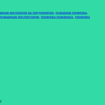
арная инспекция на предприятии
,
пожарная проверка
,
 пожарным инспектором
,
проверка пожарных
,
проверка