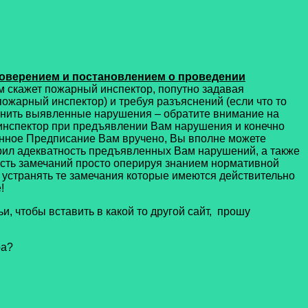
товерением и постановлением о проведении
Вам скажет пожарный инспектор, попутно задавая
пожарный инспектор) и требуя разъяснений (если что то
анить выявленные нарушения – обратите внимание на
 инспектор при предъявлении Вам нарушения и конечно
занное Предписание Вам вручено, Вы вполне можете
ерил адекватность предъявленных Вам нарушений, а также
асть замечаний просто оперируя знанием нормативной
но устранять те замечания которые имеются действительно
!
и, чтобы вставить в какой то другой сайт, прошу
ра?