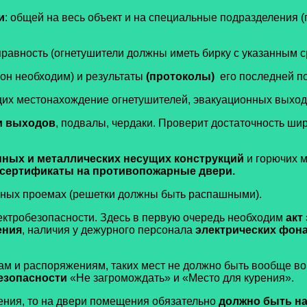
и
: общей на весь объект и на специальные подразделения 
правность (огнетушители должны иметь бирку с указанным 
 он необходим) и результаты
(протоколы)
его последней пов
их местонахождение огнетушителей, эвакуационных выходов
и выходов
, подвалы, чердаки. Проверит достаточность ши
нных и металлических несущих конструкций
и горючих 
 сертификаты на противопожарные двери.
рных проемах (решетки должны быть распашными).
лектробезопасности. Здесь в первую очередь необходим
акт
ения
, наличия у дежурного персонала
электрических фон
ам и распоряжениям, таких мест не должно быть вообще во 
безопасности
«Не загромождать» и «Место для курения».
щения, то на двери помещения обязательно
должно быть на