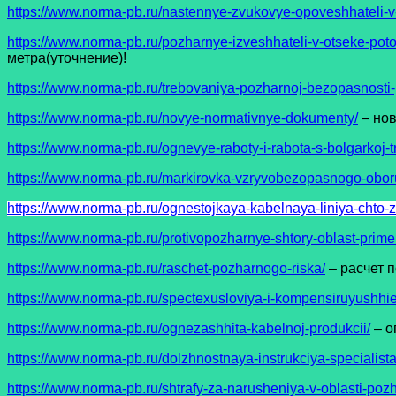
https://www.norma-pb.ru/nastennye-zvukovye-opoveshhateli
https://www.norma-pb.ru/pozharnye-izveshhateli-v-otseke-pot
метра(уточнение)!
https://www.norma-pb.ru/trebovaniya-pozharnoj-bezopasnost
https://www.norma-pb.ru/novye-normativnye-dokumenty/
– но
https://www.norma-pb.ru/ognevye-raboty-i-rabota-s-bolgarkoj-
https://www.norma-pb.ru/markirovka-vzryvobezopasnogo-obor
https://www.norma-pb.ru/ognestojkaya-kabelnaya-liniya-chto-z
https://www.norma-pb.ru/protivopozharnye-shtory-oblast-prime
https://www.norma-pb.ru/raschet-pozharnogo-riska/
– расчет 
https://www.norma-pb.ru/spectexusloviya-i-kompensiruyushhie
https://www.norma-pb.ru/ognezashhita-kabelnoj-produkcii/
– о
https://www.norma-pb.ru/dolzhnostnaya-instrukciya-specialista
https://www.norma-pb.ru/shtrafy-za-narusheniya-v-oblasti-poz