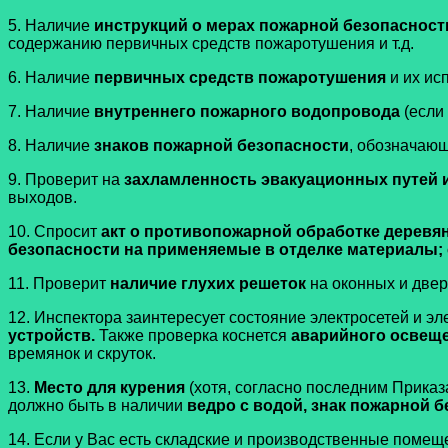
5. Наличие
инструкций о мерах пожарной безопасност
содержанию первичных средств пожаротушения и т.д.
6. Наличие
первичных средств пожаротушения
и их ис
7. Наличие
внутреннего пожарного водопровода
(если
8. Наличие
знаков пожарной безопасности
, обозначающ
9. Проверит на
захламленность эвакуационных путей 
выходов.
10. Спросит
акт о противопожарной обработке деревя
безопасности на применяемые в отделке материалы;
11. Проверит
наличие глухих решеток
на оконных и две
12. Инспектора заинтересует состояние электросетей и э
устройств.
Также проверка коснется
аварийного освещ
времянок и скруток.
13.
Место для курения
(хотя, согласно последним Приказ
должно быть в наличии
ведро с водой, знак пожарной 
14. Если у Вас есть складские и производственные поме