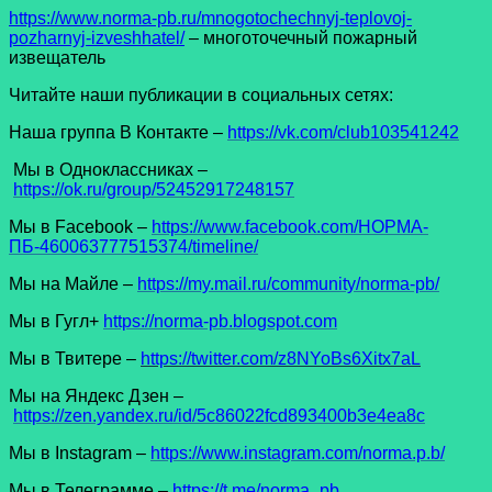
https://www.norma-pb.ru/mnogotochechnyj-teplovoj-
pozharnyj-izveshhatel/
– многоточечный пожарный
извещатель
Читайте наши публикации в социальных сетях:
Наша группа В Контакте –
https://vk.com/club103541242
Мы в Одноклассниках –
https://ok.ru/group/52452917248157
Мы в Facеbook –
https://www.facebook.com/НОРМА-
ПБ-460063777515374/timeline/
Мы на Майле –
https://my.mail.ru/community/norma-pb/
Мы в Гугл+
https://norma-pb.blogspot.com
Мы в Твитере –
https://twitter.com/z8NYoBs6Xitx7aL
Мы на Яндекс Дзен –
https://zen.yandex.ru/id/5c86022fcd893400b3e4ea8c
Мы в Instagram –
https://www.instagram.com/norma.p.b/
Мы в Телеграмме –
https://t.me/norma_pb