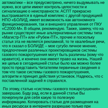
автоматики – все предусмотрено, ничего выдумывать не
нужно, все цепи имеют контроль целостности и
сигнализацию о неисправности. АСПТ прекрасно
выстраивается в единый комплекс с другой продукцией
НПО «БОЛИД, имеет возможность как автономного
функционирования, так и внешнего управления от ПКУ
«С2000-М». В общем, рекомендую. Также, замечу, что на
рынке существуют иные альтернативные системы типа
«Магистр-ПТ» или «Рубеж-ПТ», прочие и поскольку
статья эта не является рекламной, то те хвалебные речи,
что я сказал о БОЛИДЕ – мое сугубо личное мнение,
предпочтения различных проектировщиков системы
газового пожаротушения могут быть различны (кому что
нравится), и конечно они имеют право на жизнь. Нашей
же целью в сегодняшней статье было как можно более
просто представить Читателям первичные сведения о
том что такое системы газового пожаротушения,
алгоритм и принцип действия установок. Надеюсь, что с
поставленной задачей я справился.
По этому, статью «системы газового пожаротушения»
завершаю. Буду рад, если в данной статье Вы
почерпнули для себя какую то полезную
информацию. Копировать статью для размещения на
иных ресурсах в интернете разрешаю только при