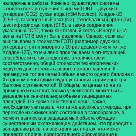
наладочные работы. Конечно, существуют системы
газового пожаротушения с иными ГОВТ – двуокись
углерода (СО2), сухая вода («3М Novec»), Хладон-23
(CF3H), газообразный азот (N2), газообразный аргон (Ar),
шестифтористая сера (SF6), а также соединения
указанных ГОВТ, таких как газовый соств «Инегрен». И
цены на ГОТВ могут быть различны. Однако, если мы
выигрываем в стоимости ГОТВ (например двуокись
углерода стоит примерно в 10 раз дешевле чем тот же
Хладон-125), то мы явно проигрываем в огнетушащей
способности и, как следствие, в количестве и
соответственно, общей стоимости технологических
модулей для системы газового пожаротушения. К
примеру на тот же самый объем вместо одного баллона с
Хладоном необходимо будет установить примерно три
баллона с углекислотой. В общем, по ценам то на то
примерно и выходит, только углекислота может быть
дешевле на значительном объеме защищаемых
площадей. Но кроме собственно цены, также,
необходимо учитывать, что та же двуокись углерода, при
переходе из сжиженного состояния в газообразное, в
момент выплеска в защищаемый объем, обладает
существенным охлаждающим действием, что приводит к
выпадению росы на электронных платах, что может
привести к порче, дорогостоящего оборудования к