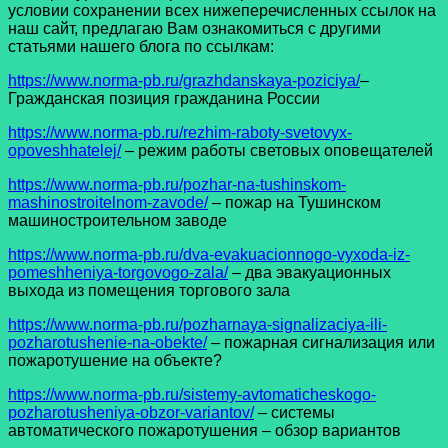
условии сохранении всех нижеперечисленных ссылок на
наш сайт, предлагаю Вам ознакомиться с другими
статьями нашего блога по ссылкам:
https://www.norma-pb.ru/grazhdanskaya-poziciya/
–
Гражданская позиция гражданина России
https://www.norma-pb.ru/rezhim-raboty-svetovyx-
opoveshhatelej/
– режим работы световых оповещателей
https://www.norma-pb.ru/pozhar-na-tushinskom-
mashinostroitelnom-zavode/
– пожар на Тушинском
машиностроительном заводе
https://www.norma-pb.ru/dva-evakuacionnogo-vyxoda-iz-
pomeshheniya-torgovogo-zala/
– два эвакуационных
выхода из помещения торгового зала
https://www.norma-pb.ru/pozharnaya-signalizaciya-ili-
pozharotushenie-na-obekte/
– пожарная сигнализация или
пожаротушение на объекте?
https://www.norma-pb.ru/sistemy-avtomaticheskogo-
pozharotusheniya-obzor-variantov/
– системы
автоматического пожаротушения – обзор вариантов