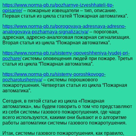
https://www.norma-pb.ru/pozharnye-izveshhateli-tip-
opisanie/
– пожарные извещатели – тип, описание.
Первая статья из цикла статей “Пожарная автоматика”.
https://www.norma-pb.ru/porogovaya-adresnaya-adresno-
analogovaya-pozharnaya-signalizaciya/
– пороговая,
адресная, адресно-аналоговая пожарная сигнализация.
Вторая статья из цикла “Пожарная автоматика”.
https://www.norma-pb.ru/sistemy-opoveshheniya-lyudej-pri-
pozhare/
системы оповещения людей при пожаре. Третья
статья из цикла “Пожарная автоматика”.
https://www.norma-pb.ru/sistemy-poroshkovogo-
pozharotusheniya/
– системы порошкового
пожаротушения. Четвертая статья из цикла “Пожарная
автоматика”.
Сегодня, в пятой статье из цикла «Пожарная
автоматика», мы будем говорить о том что представляют
из себя системы газового пожаротушения, где чаще
всего используются, какими они бывают и о алгоритме
работы автоматики системы газового пожаротушения.
Итак, системы газового пожаротушения, как правило,