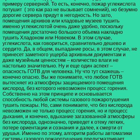
примеру серверной. То есть, конечно, пожар углекислота
потушит ( это как раз не вызывает сомнений), но безумно
дорогие сервера придут в негодность. Но зато,
помещения архивов или кладовые музеев тушить
именно углекислотой очень даже удобно, поскольку
помещения достаточно большого объема накладно
тушить Хладоном или Новеком. В этом случае,
углекислота, как говориться, сравнительно дешево и
сердито. Да, в общем, выпадание росы, в этом случае, не
принесет заметного ущерба архивным документам и
даже музейным ценностям – количество влаги не
настолько значительно. Ну и еще один аспект –
опасность ГОТВ для человека. Ну что тут скажешь –
конечно опасно. Вы же понимаете, что любое ГОТВ
вытесняет из атмосферы защищаемого помещения
кислород, без которого невозможен процесс горения.
Собственно на этом принципе и основывается
способность любой системы газового пожаротушения
тушить пожары. Но, сами понимаете, что без кислорода
невозможен не только процесс горения, но и процесс
дыхания, и конечно, вдыхание загазованной атмосферы
без кислорода, однозначно, приведет к отеку легких,
потере ориентации и сознания и далее, к смерти от
удушья. Именно по этому, алгоритм работы автоматики
системы газового пожаротушения предусматривает