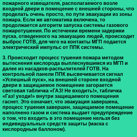
пожарного извещателя, располагаемого возле
входной двери в помещение с внешней стороны, что
проделать очень просто, по пути эвакуации из зоны
пожара. Если же автоматика включена, то
продолжается алгоритм запуска системы газового
пожаротушения. По истечении времени задержки
пуска, отведенного на эвакуацию людей, происходит
выброс ГОТВ, для чего на контакты МГП подается
электрический импульс от ППК системы.
3. Происходит процесс тушения пожара методом
вытеснения кислорода выплеснувшимся из МГП и
далее из насадков-распылителей ГОТВ. На
контрольной панели ППК высвечивается сигнал
«Успешный пуск», на внешней стороне входной
двери в защищаемое помещение загорается
световая табличка «ГАЗ! Не входить!», табличка
«Газ! уходи!» внутри защищаемого помещения
гаснет. Это означает, что эвакуация завершена,
процесс тушения завершен, защищаемое помещение
наполнено газом и система выдает предупреждение
о том, что входить в это помещение нельзя без
индивидуальных средств защиты (маска с
кислородным баллоном).