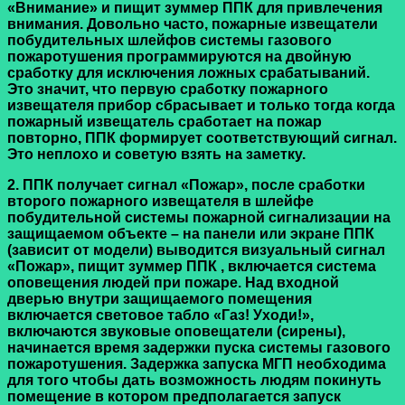
«Внимание» и пищит зуммер ППК для привлечения
внимания. Довольно часто, пожарные извещатели
побудительных шлейфов системы газового
пожаротушения программируются на двойную
сработку для исключения ложных срабатываний.
Это значит, что первую сработку пожарного
извещателя прибор сбрасывает и только тогда когда
пожарный извещатель сработает на пожар
повторно, ППК формирует соответствующий сигнал.
Это неплохо и советую взять на заметку.
2. ППК получает сигнал «Пожар», после сработки
второго пожарного извещателя в шлейфе
побудительной системы пожарной сигнализации на
защищаемом объекте – на панели или экране ППК
(зависит от модели) выводится визуальный сигнал
«Пожар», пищит зуммер ППК , включается система
оповещения людей при пожаре. Над входной
дверью внутри защищаемого помещения
включается световое табло «Газ! Уходи!»,
включаются звуковые оповещатели (сирены),
начинается время задержки пуска системы газового
пожаротушения. Задержка запуска МГП необходима
для того чтобы дать возможность людям покинуть
помещение в котором предполагается запуск