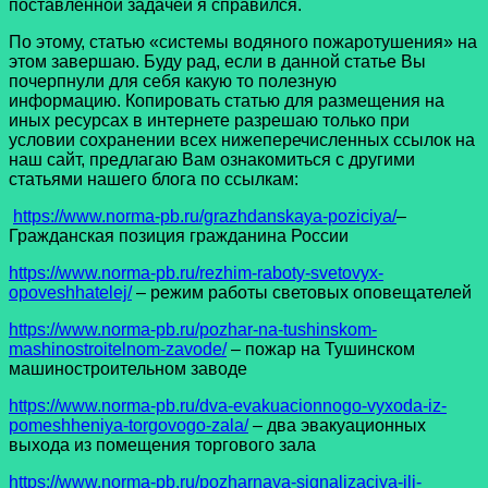
поставленной задачей я справился.
По этому, статью «системы водяного пожаротушения» на
этом завершаю. Буду рад, если в данной статье Вы
почерпнули для себя какую то полезную
информацию. Копировать статью для размещения на
иных ресурсах в интернете разрешаю только при
условии сохранении всех нижеперечисленных ссылок на
наш сайт, предлагаю Вам ознакомиться с другими
статьями нашего блога по ссылкам:
https://www.norma-pb.ru/grazhdanskaya-poziciya/
–
Гражданская позиция гражданина России
https://www.norma-pb.ru/rezhim-raboty-svetovyx-
opoveshhatelej/
– режим работы световых оповещателей
https://www.norma-pb.ru/pozhar-na-tushinskom-
mashinostroitelnom-zavode/
– пожар на Тушинском
машиностроительном заводе
https://www.norma-pb.ru/dva-evakuacionnogo-vyxoda-iz-
pomeshheniya-torgovogo-zala/
– два эвакуационных
выхода из помещения торгового зала
https://www.norma-pb.ru/pozharnaya-signalizaciya-ili-