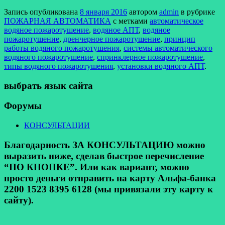
Запись опубликована
8 января 2016
автором
admin
в рубрике
ПОЖАРНАЯ АВТОМАТИКА
с метками
автоматическое
водяное пожаротушение
,
водяное АПТ
,
водяное
пожаротушение
,
дренчерное пожаротушение
,
принцип
работы водяного пожаротушения
,
системы автоматического
водяного пожаротушение
,
спринклерное пожаротушение
,
типы водяного пожаротушения
,
установки водяного АПТ
.
выбрать язык сайта
Форумы
КОНСУЛЬТАЦИИ
Благодарность ЗА КОНСУЛЬТАЦИЮ можно
выразить ниже, сделав быстрое перечисление
“ПО КНОПКЕ”. Или как вариант, можно
просто деньги отправить на карту Альфа-банка
2200 1523 8395 6128 (мы привязали эту карту к
сайту).