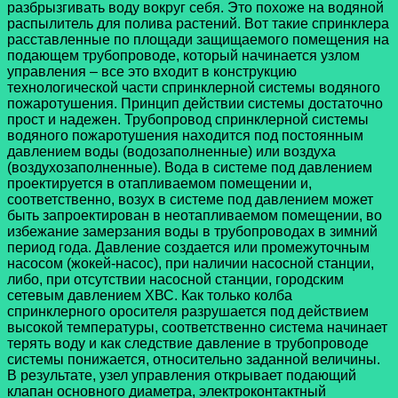
разбрызгивать воду вокруг себя. Это похоже на водяной
распылитель для полива растений. Вот такие спринклера
расставленные по площади защищаемого помещения на
подающем трубопроводе, который начинается узлом
управления – все это входит в конструкцию
технологической части спринклерной системы водяного
пожаротушения. Принцип действии системы достаточно
прост и надежен. Трубопровод спринклерной системы
водяного пожаротушения находится под постоянным
давлением воды (водозаполненные) или воздуха
(воздухозаполненные). Вода в системе под давлением
проектируется в отапливаемом помещении и,
соответственно, возух в системе под давлением может
быть запроектирован в неотапливаемом помещении, во
избежание замерзания воды в трубопроводах в зимний
период года. Давление создается или промежуточным
насосом (жокей-насос), при наличии насосной станции,
либо, при отсутствии насосной станции, городским
сетевым давлением ХВС. Как только колба
спринклерного оросителя разрушается под действием
высокой температуры, соответственно система начинает
терять воду и как следствие давление в трубопроводе
системы понижается, относительно заданной величины.
В результате, узел управления открывает подающий
клапан основного диаметра, электроконтактный