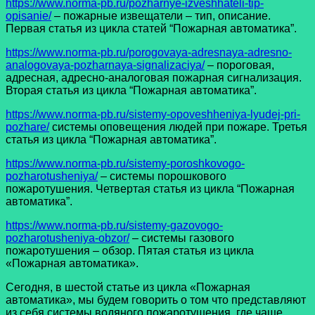
https://www.norma-pb.ru/pozharnye-izveshhateli-tip-
opisanie/
– пожарные извещатели – тип, описание.
Первая статья из цикла статей “Пожарная автоматика”.
https://www.norma-pb.ru/porogovaya-adresnaya-adresno-
analogovaya-pozharnaya-signalizaciya/
– пороговая,
адресная, адресно-аналоговая пожарная сигнализация.
Вторая статья из цикла “Пожарная автоматика”.
https://www.norma-pb.ru/sistemy-opoveshheniya-lyudej-pri-
pozhare/
системы оповещения людей при пожаре. Третья
статья из цикла “Пожарная автоматика”.
https://www.norma-pb.ru/sistemy-poroshkovogo-
pozharotusheniya/
– системы порошкового
пожаротушения. Четвертая статья из цикла “Пожарная
автоматика”.
https://www.norma-pb.ru/sistemy-gazovogo-
pozharotusheniya-obzor/
– системы газового
пожаротушения – обзор. Пятая статья из цикла
«Пожарная автоматика».
Сегодня, в шестой статье из цикла «Пожарная
автоматика», мы будем говорить о том что представляют
из себя системы водяного пожаротушения, где чаще