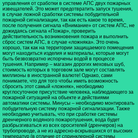
управления от сработки в системе АПС двух пожарных
извещателей. Это может предотвратить запуск тушения,
в случае ложной сработки системы побудительной
пожарной сигнализации, так как есть какое то время,
после получения сигнала «Внимание» от систем АПС, не
дожидаясь сигнала «Пожар», проверить
действительность возникновения пожара и выполнить
сброс систем АПС, в случае «ложняка». Это очень
хорошо, так как на территории защищаемого помещения
могут находиться изделия и материалы, которые могут
быть безвозвратно испорчены водой в процессе
тушения. Например – магазин дорогих меховых шуб,
стоимость которых в торговом зале могут составлять
миллионы в иностранной валюте! Однако, сами
понимаете, что для того чтобы иметь возможность
сбросить этот самый «ложняк», необходимо
круглосуточное присутствие человека, наблюдающего за
пожарной ситуацией на объекте и действиями
автоматики системы. Минусы – необходимо монтировать
побудительную систему пожарной сигнализации. Также
необходимо учитывать, что при сработке системы
дренчерного водяного пожаротушения, вода будет
разбрызгиваться из всех оросителей (дренчеров) на
трубопроводе, а не из адресно-вскрывшихся от высоких
температур (в отличие от спринклерной системы