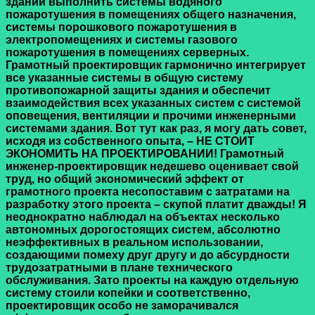
здании выполнить системы водяного
пожаротушения в помещениях общего назначения,
системы порошкового пожаротушения в
электропомещениях и системы газового
пожаротушения в помещениях серверных.
Грамотный проектировщик гармонично интегрирует
все указанные системы в общую систему
противопожарной защиты здания и обеспечит
взаимодействия всех указанных систем с системой
оповещения, вентиляции и прочими инженерными
системами здания. Вот тут как раз, я могу дать совет,
исходя из собственного опыта, – НЕ СТОИТ
ЭКОНОМИТЬ НА ПРОЕКТИРОВАНИИ! Грамотный
инженер-проектировщик недешево оценивает свой
труд, но общий экономический эффект от
грамотного проекта несопоставим с затратами на
разработку этого проекта – скупой платит дважды! Я
неоднократно наблюдал на объектах несколько
автономных дорогостоящих систем, абсолютно
неэффективных в реальном использовании,
создающими помеху друг другу и до абсурдности
трудозатратными в плане технического
обслуживания. Зато проекты на каждую отдельную
систему стоили копейки и соответственно,
проектировщик особо не заморачивался