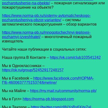
pozharotushenie-na-obekte/
– пожарная сигнализация или
пожаротушение на объекте?
https://www.norma-pb.ru/sistemy-avtomaticheskogo-
pozharotusheniya-obzor-variantov/
– системы
автоматического пожаротушения – обзор вариантов
https://www.norma-pb.ru/mnogotochechnyj-teplovoj-
pozharnyj-izveshhatel/
– многоточечный пожарный
извещатель
Читайте наши публикации в социальных сетях:
Наша группа В Контакте –
https://vk.com/club103541242
Мы в Одноклассниках –
https://ok.ru/group/52452917248157
Мы в Facеbook –
https://www.facebook.com/НОРМА-
ПБ-460063777515374/timeline/
Мы на Майле –
https://my.mail.ru/community/norma-pb/
Мы в Гугл+
https://norma-pb.blogspot.com
Мы в Твитере –
https://twitter.com/z8NYoBs6Xitx7aL