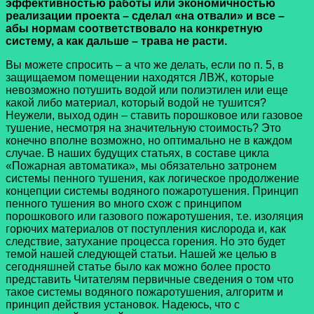
эффективностью работы или экономичностью
реализации проекта – сделал «на отвали» и все –
абы нормам соответствовало на конкретную
систему, а как дальше – трава не расти.
Вы можете спросить – а что же делать, если по п. 5, в
защищаемом помещении находятся ЛВЖ, которые
невозможно потушить водой или полиэтилен или еще
какой либо материал, который водой не тушится?
Неужели, выход один – ставить порошковое или газовое
тушение, несмотря на значительную стоимость? Это
конечно вполне возможно, но оптимально не в каждом
случае.
В наших будущих статьях, в составе цикла
«Пожарная автоматика», мы обязательно затронем
системы пенного тушения, как логическое продолжение
концепции системы водяного пожаротушения. Принцип
пенного тушения во много схож с принципом
порошкового или газового пожаротушения, т.е. изоляция
горючих материалов от поступления кислорода и, как
следствие, затухание процесса горения. Но это будет
темой нашей следующей статьи. Нашей же целью в
сегодняшней статье было как можно более просто
представить Читателям первичные сведения о том что
такое системы водяного пожаротушения, алгоритм и
принцип действия установок. Надеюсь, что с