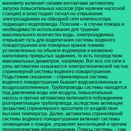
манометр включает своими контактами автоматику
запуска повысительных насосов (при наличии насосной
станции) и (или) подает сигнал на открывание
электрозадвижки на обводной сети компенсатора
подающего водопровода. Поясним – в случае пожара и
необходимости использования для тушения
максимального количества воды, электрозадвижка
открывает путь для водопитания системы водяного
пожаротушения или пожарных кранов помимо
установленных на объекте водомеров и возможно
наполовину прикрытых задвижек, то есть посредством
максимальных диаметров, напрямую. Вот все эти сети и
узлы автоматики называются электротехнической частью
спринклерной системы водяного пожаротушения.
Подытожим сказанное – спринклерные системы
водяного пожаротушения бывают водозаполненные и
воздухозаполненные. Трубопроводы системы находятся
под давлением воды или воздуха, повысительные
насосы и прочая автоматика включается побуждением
разгермитизации трубопровода, вследствие активации
(вскрытия) спринклерного оросителя от воздействия
высоких температур. Далее, автоматика спринклерной
системы водяного пожаротушения включает системы
оповещения о пожаре, управляет вентиляцией и прочим
технологическим оборудованием. Плюсы системы – сам