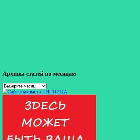
Архивы статей по месяцам
Архивы
статей
по
месяцам