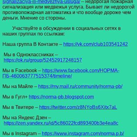
signalizaciya-ili-medvezhya-usluga/
– недорогая пожарная
сигнализация или медвежья услуга. Бывает ли недорогой
противопожарная автоматика и что вообще дороже чем
деньги. Мнение со стороны.
Участвуйте в обсуждении в социальных сетях в
наших группах по ссылкам:
Наша группа В Контакте –
https://vk.com/club103541242
Мы в Одноклассниках –
https://ok.ru/group/52452917248157
Мы в Facеbook –
https://www.facebook.com/НОРМА-
ПБ-460063777515374/timeline/
Мы на Майле –
https://my.mail.ru/community/norma-pb/
Мы в Гугл+
https://norma-pb.blogspot.com
Мы в Твитере –
https://twitter.com/z8NYoBs6Xitx7aL
Мы на Яндекс Дзен –
https://zen.yandex.ru/id/5c86022fcd893400b3e4ea8c
Мы в Instagram –
https://www.instagram.com/norma.p.b/