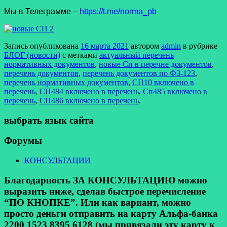
Мы в Телеграмме –
https://t.me/norma_pb
Запись опубликована
16 марта 2021
автором
admin
в рубрике
БЛОГ (новости)
с метками
актуальный перечень
нормативных документов
,
новые Сп в перечне документов
,
перечень документов
,
перечень документов по ФЗ-123
,
перечень нормативных документов
,
СП10 включено в
перечень
,
СП484 включено в перечень
,
Сп485 включено в
перечень
,
СП486 включено в перечень
.
выбрать язык сайта
Форумы
КОНСУЛЬТАЦИИ
Благодарность ЗА КОНСУЛЬТАЦИЮ можно
выразить ниже, сделав быстрое перечисление
“ПО КНОПКЕ”. Или как вариант, можно
просто деньги отправить на карту Альфа-банка
2200 1523 8395 6128 (мы привязали эту карту к