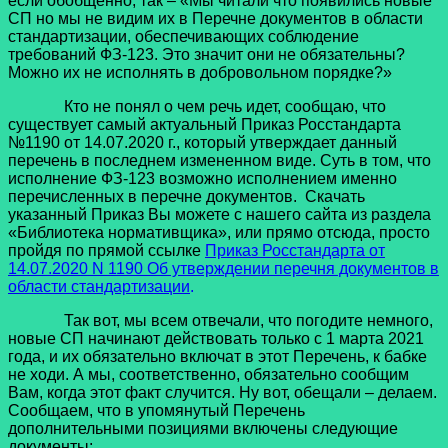
если обобщенно, так – «Мы читали что появились новые
СП но мы не видим их в Перечне документов в области
стандартизации, обеспечивающих соблюдение
требований ФЗ-123. Это значит они не обязательны?
Можно их не исполнять в добровольном порядке?»
Кто не понял о чем речь идет, сообщаю, что
существует самый актуальный Приказ Росстандарта
№1190 от 14.07.2020 г., который утверждает данный
перечень в последнем измененном виде. Суть в том, что
исполнение ФЗ-123 возможно исполнением именно
перечисленных в перечне документов. Скачать
указанный Приказ Вы можете с нашего сайта из раздела
«Библиотека нормативщика», или прямо отсюда, просто
пройдя по прямой ссылке
Приказ Росстандарта от
14.07.2020 N 1190 Об утверждении перечня документов в
области стандартизации
.
Так вот, мы всем отвечали, что погодите немного,
новые СП начинают действовать только с 1 марта 2021
года, и их обязательно включат в этот Перечень, к бабке
не ходи. А мы, соответственно, обязательно сообщим
Вам, когда этот факт случится. Ну вот, обещали – делаем.
Сообщаем, что в упомянутый Перечень
дополнительными позициями включены следующие
документы: