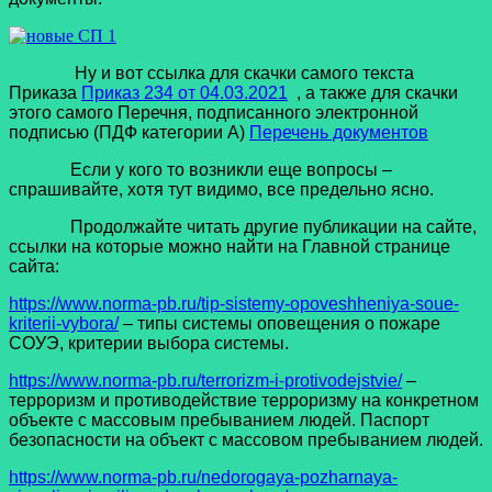
Ну и вот ссылка для скачки самого текста
Приказа
Приказ 234 от 04.03.2021
, а также для скачки
этого самого Перечня, подписанного электронной
подписью (ПДФ категории А)
Перечень документов
Если у кого то возникли еще вопросы –
спрашивайте, хотя тут видимо, все предельно ясно.
Продолжайте читать другие публикации на сайте,
ссылки на которые можно найти на Главной странице
сайта:
https://www.norma-pb.ru/tip-sistemy-opoveshheniya-soue-
kriterii-vybora/
– типы системы оповещения о пожаре
СОУЭ, критерии выбора системы.
https://www.norma-pb.ru/terrorizm-i-protivodejstvie/
–
терроризм и противодействие терроризму на конкретном
объекте с массовым пребыванием людей. Паспорт
безопасности на объект с массовом пребыванием людей.
https://www.norma-pb.ru/nedorogaya-pozharnaya-