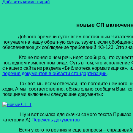
Добавить комментарий
новые СП включенн
Доброго времени суток всем постоянным Читателям наше
получаем на нашу обратную связь, звучит, если обобщенн
обеспечивающих соблюдение требований ФЗ-123. Это зна
Кто не понял о чем речь идет, сообщаю, что существуе
последнем измененном виде. Суть в том, что исполнение
с нашего сайта из раздела «Библиотека нормативщика», 
перечня документов в области стандартизации
.
Так вот, мы всем отвечали, что погодите немного, новые
ходи. А мы, соответственно, обязательно сообщим Вам, к
позициями включены следующие документы:
Ну и вот ссылка для скачки самого текста Приказа
категории А)
Перечень документов
Если у кого то возникли еще вопросы – спрашивайте, 