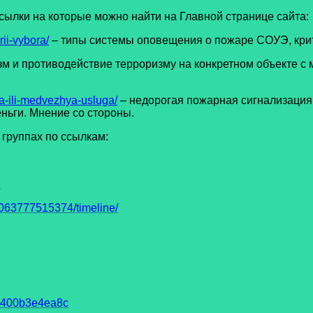
ки на которые можно найти на Главной странице сайта:
ii-vybora/
– типы системы оповещения о пожаре СОУЭ, кри
зм и противодействие терроризму на конкретном объекте с
a-ili-medvezhya-usluga/
– недорогая пожарная сигнализация 
ньги. Мнение со стороны.
группах по ссылкам:
7
63777515374/timeline/
93400b3e4ea8c