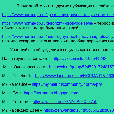
Продолжайте читать другие публикации на сайте, ссыл
https://www.norma-pb.ru/tip-sistemy-opoveshheniya-soue-kriter
https://www.norma-pb.ru/terrorizm-i-protivodejstvie/
– террори
объект с массовом пребыванием людей.
https://www.norma-pb.ru/nedorogaya-pozharnaya-signalizaciy
противопожарная автоматика и что вообще дороже чем де
Участвуйте в обсуждении в социальных сетях в наших 
Наша группа В Контакте –
https://vk.com/club103541242
Мы в Одноклассниках –
https://ok.ru/group/5245291724815
Мы в Facеbook –
https://www.facebook.com/НОРМА-ПБ-4600
Мы на Майле –
https://my.mail.ru/community/norma-pb/
Мы в Гугл+
https://norma-pb.blogspot.com
Мы в Твитере –
https://twitter.com/z8NYoBs6Xitx7aL
Мы на Яндекс Дзен –
https://zen.yandex.ru/id/5c86022fcd8