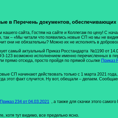
ые в Перечень документов, обеспечивающих
го сайта, Гостям на сайте и Коллегам по цеху! С начала
о, так – «Мы читали что появились новые СП но мы не види
чит они не обязательны? Можно их не исполнять в добров
т самый актуальный Приказ Росстандарта №1190 от 14.07.
 ФЗ-123 возможно исполнением именно перечисленных в пе
или прямо отсюда, просто пройдя по прямой ссылке
Приказ 
 СП начинают действовать только с 1 марта 2021 года, и 
огда этот факт случится. Ну вот, обещали – делаем. Сообщ
Приказ 234 от 04.03.2021
, а также для скачки этого самог
хотя тут видимо, все предельно ясно.