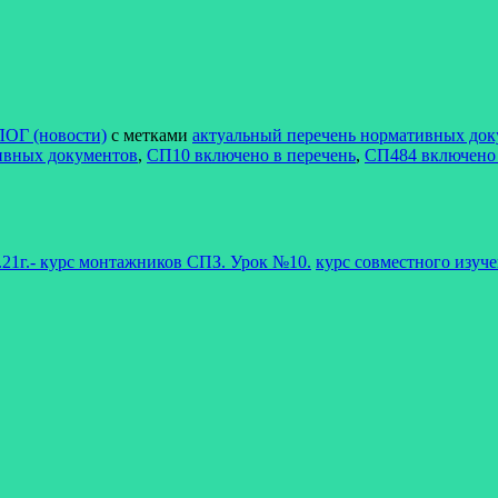
ЛОГ (новости)
с метками
актуальный перечень нормативных док
ивных документов
,
СП10 включено в перечень
,
СП484 включено 
.21г.- курс монтажников СПЗ. Урок №10.
курс совместного изуч