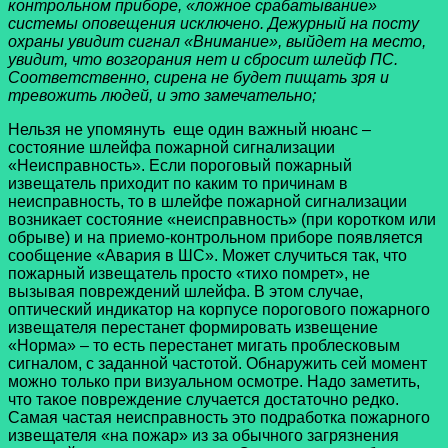
контрольном приборе, «ложное срабатывание»
системы оповещения исключено. Дежурный на посту
охраны увидит сигнал «Внимание», выйдет на место,
увидит, что возгорания нет и сбросит шлейф ПС.
Соответственно, сирена не будет пищать зря и
тревожить людей, и это замечательно;
Нельзя не упомянуть еще один важный нюанс –
состояние шлейфа пожарной сигнализации
«Неисправность». Если пороговый пожарный
извещатель приходит по каким то причинам в
неисправность, то в шлейфе пожарной сигнализации
возникает состояние «неисправность» (при коротком или
обрыве) и на приемо-контрольном приборе появляется
сообщение «Авария в ШС». Может случиться так, что
пожарный извещатель просто «тихо помрет», не
вызывая повреждений шлейфа. В этом случае,
оптический индикатор на корпусе порогового пожарного
извещателя перестанет формировать извещение
«Норма» – то есть перестанет мигать проблесковым
сигналом, с заданной частотой. Обнаружить сей момент
можно только при визуальном осмотре. Надо заметить,
что такое повреждение случается достаточно редко.
Самая частая неисправность это подработка пожарного
извещателя «на пожар» из за обычного загрязнения