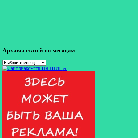
Архивы статей по месяцам
Архивы
статей
по
месяцам