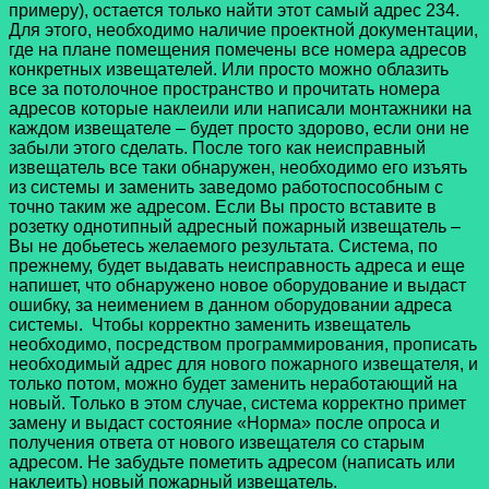
примеру), остается только найти этот самый адрес 234.
Для этого, необходимо наличие проектной документации,
где на плане помещения помечены все номера адресов
конкретных извещателей. Или просто можно облазить
все за потолочное пространство и прочитать номера
адресов которые наклеили или написали монтажники на
каждом извещателе – будет просто здорово, если они не
забыли этого сделать. После того как неисправный
извещатель все таки обнаружен, необходимо его изъять
из системы и заменить заведомо работоспособным с
точно таким же адресом. Если Вы просто вставите в
розетку однотипный адресный пожарный извещатель –
Вы не добьетесь желаемого результата. Система, по
прежнему, будет выдавать неисправность адреса и еще
напишет, что обнаружено новое оборудование и выдаст
ошибку, за неимением в данном оборудовании адреса
системы. Чтобы корректно заменить извещатель
необходимо, посредством программирования, прописать
необходимый адрес для нового пожарного извещателя, и
только потом, можно будет заменить неработающий на
новый. Только в этом случае, система корректно примет
замену и выдаст состояние «Норма» после опроса и
получения ответа от нового извещателя со старым
адресом. Не забудьте пометить адресом (написать или
наклеить) новый пожарный извещатель.