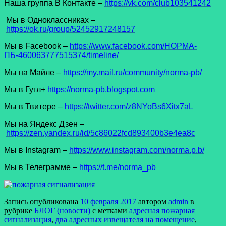
Наша группа В Контакте –
https://vk.com/club103541242
Мы в Одноклассниках –
https://ok.ru/group/52452917248157
Мы в Facеbook –
https://www.facebook.com/НОРМА-
ПБ-460063777515374/timeline/
Мы на Майле –
https://my.mail.ru/community/norma-pb/
Мы в Гугл+
https://norma-pb.blogspot.com
Мы в Твитере –
https://twitter.com/z8NYoBs6Xitx7aL
Мы на Яндекс Дзен –
https://zen.yandex.ru/id/5c86022fcd893400b3e4ea8c
Мы в Instagram –
https://www.instagram.com/norma.p.b/
Мы в Телеграмме –
https://t.me/norma_pb
Запись опубликована
10 февраля 2017
автором
admin
в
рубрике
БЛОГ (новости)
с метками
адресная пожарная
сигнализация
,
два адресных извещателя на помещение
,