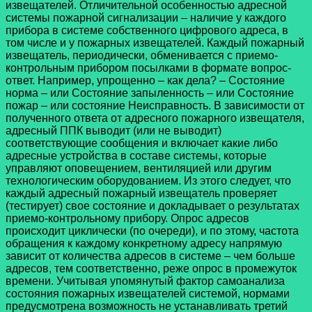
извещателей. Отличительной особенностью адресной
системы пожарной сигнализации – наличие у каждого
прибора в системе собственного цифрового адреса, в
том числе и у пожарных извещателей. Каждый пожарный
извещатель, периодически, обменивается с приемо-
контрольным прибором посылками в формате вопрос-
ответ. Например, упрощенно – как дела? – Состояние
норма – или Состояние запыленность – или Состояние
пожар – или состояние Неисправность. В зависимости от
полученного ответа от адресного пожарного извещателя,
адресный ППК выводит (или не выводит)
соответствующие сообщения и включает какие либо
адресные устройства в составе системы, которые
управляют оповещением, вентиляцией или другим
технологическим оборудованием. Из этого следует, что
каждый адресный пожарный извещатель проверяет
(тестирует) свое состояние и докладывает о результатах
приемо-контрольному прибору. Опрос адресов
происходит циклически (по очереди), и по этому, частота
обращения к каждому конкретному адресу напрямую
зависит от количества адресов в системе – чем больше
адресов, тем соответственно, реже опрос в промежуток
времени. Учитывая упомянутый фактор самоанализа
состояния пожарных извещателей системой, нормами
предусмотрена возможность не устанавливать третий