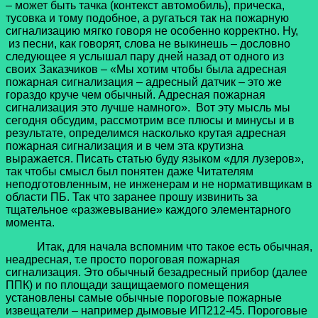
– может быть тачка (контекст автомобиль), прическа,
тусовка и тому подобное, а ругаться так на пожарную
сигнализацию мягко говоря не особенно корректно. Ну,
из песни, как говорят, слова не выкинешь – дословно
следующее я услышал пару дней назад от одного из
своих Заказчиков – «Мы хотим чтобы была адресная
пожарная сигнализация – адресный датчик – это же
гораздо круче чем обычный. Адресная пожарная
сигнализация это лучше намного». Вот эту мысль мы
сегодня обсудим, рассмотрим все плюсы и минусы и в
результате, определимся насколько крутая адресная
пожарная сигнализация и в чем эта крутизна
выражается. Писать статью буду языком «для лузеров»,
так чтобы смысл был понятен даже Читателям
неподготовленным, не инженерам и не нормативщикам в
области ПБ. Так что заранее прошу извинить за
тщательное «разжевывание» каждого элементарного
момента.
Итак, для начала вспомним что такое есть обычная,
неадресная, т.е просто пороговая пожарная
сигнализация. Это обычный безадресный прибор (далее
ППК) и по площади защищаемого помещения
установлены самые обычные пороговые пожарные
извещатели – например дымовые ИП212-45. Пороговые