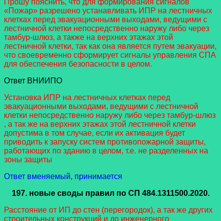
Прошу пояснить, что для формирования сигналов
«Пожар» разрешено устанавливать ИПР на лестничных
клетках перед эвакуационными выходами, ведущими с
лестничной клетки непосредственно наружу либо через
тамбур-шлюз, а также на верхних этажах этой
лестничной клетки, так как она является путем эвакуации,
что своевременно сформирует сигналы управления СПА
для обеспечения безопасности в целом.
Ответ ВНИИПО
Установка ИПР на лестничных клетках перед
эвакуационными выходами, ведущими с лестничной
клетки непосредственно наружу либо через тамбур-шлюз
, а так же на верхних этажах этой лестничной клетки
допустима в том случае, если их активация будет
приводить к запуску систем противопожарной защиты,
работающих по зданию в целом, т.е. не разделенных на
зоны защиты
Ответ вменяемый, принимается
197.
новые своды правил
по СП 484.1311500.2020.
Расстояние от ИП до стен (перегородок), а так же других
строительных конструкций и до инженерного