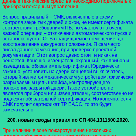
Данные технические средства необходимо подключать к
приборам пожарным управления.
Вопрос правильный – СМК, включенные в схему
контроля закрытых дверей и окон, не имеют сертификата
соответствия требованиям ПБ, но участвуют в очень
важной операции – отключении автоматического пуска и
остановке пуска ГОТВ в защищаемое помещение, до
восстановления дежурного положения. Я сам часто
писал данное замечание, при проверке проектной
документации. Этот вопрос давно стоит и никак не
решается. Конечно, извещатель охранный, как прибор и
извещатель, обязан иметь сертификат. Юридически
законно, установить на двери концевой выключатель,
который является механическим устройством, физически
разрываемым цепь шлейфа, контролирующего
положение закрытой двери. Такое устройство не
является прибором или извещателем , соответственно не
подлежит обязательной сертификации. Но конечно, если
СМК получит сертификат ТР ЕАЭС, то это будет
замечательно.
200.
новые своды правил
по СП 484.1311500.2020.
При наличии в зоне пожаротушения нескольких
помещений каждое из них должно быть оснащено