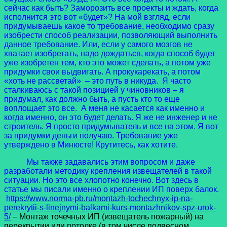
сейчас как быть? Заморозить все проекты и ждать, когда
исполнится это вот «будет»? На мой взгляд, если
придумываешь какое то требование, необходимо сразу
изобрести способ реализации, позволяющий выполнить
данное требование. Или, если у самого мозгов не
хватает изобретать, надо дождаться, когда способ будет
уже изобретен тем, кто это может сделать, а потом уже
придумки свои выдвигать. А прокукарекать, а потом
«хоть не рассветай» – это путь в никуда. Я часто
сталкиваюсь с такой позицией у чиновников – я
придумал, как должно быть, а пусть кто то еще
воплощает это все. А меня не касается как именно и
когда именно, он это будет делать. Я же не инженер и не
строитель. Я просто придумыватель и все на этом. Я вот
за придумки деньги получаю. Требование уже
утверждено в Минюсте! Крутитесь, как хотите.
Мы также задавались этим вопросом и даже
разработали методику крепления извещателей в такой
ситуации. Но это все хлопотно конечно. Вот здесь в
статье мы писали именно о креплении ИП поверх балок.
https://www.norma-pb.ru/montazh-tochechnyx-ip-na-
perekrytii-s-linejnymi-balkami-kurs-montazhnikov-spz-urok-
5/
– Монтаж точечных ИП (извещатель пожарный) на
перекрытии или потолке (в том числе подвесном