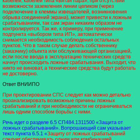
кабелей, кабелей типа «витая пара», при отсутствии
возможности заземления линии целиком (через
подключение в клеммы извещателей, возникновения
обрыва соединений экрана), может привести к ложным
срабатываниям, так сам экран никаким образом не
контролируется. Так же, к примеру, при применение
подпункта «выбором типа ИП», автоматически
снимается необходимость соблюдения остальных
пунктов. Что в таком случае делать собственнику
(заказчику) объекта или обслуживающей организацией,
если после ввода в эксплуатацию технических средств
начнут происходить ложные срабатывания. Выходит, что
никто не виноват, а технические средства будут работать
не достоверно.
Ответ ВНИИПО
При проектировании СПС следует как можно детально
проанализировать возможные причины ложных
срабатываний и при необходимости не ограничиваться
лишь одним способом борьбы с ними.
Речь идет о разделе 6.5 СП484.1311500 «Защита от
ложных срабатываний». Вопрошающий сам указывает
текст пункта 6.5.1 «
Защиту от ложных срабатываний
следует обеспечивать одним или комбинацией