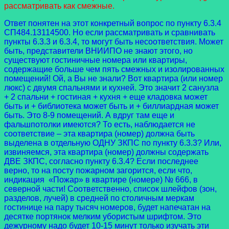
рассматривать как смежные.
Ответ понятен на этот конкретный вопрос по пункту 6.3.4
СП484.13114500. Но если рассматривать и сравнивать
пункты 6.3.3 и 6.3.4, то могут быть несоответствия. Может
быть, представители ВНИИПО не знают этого, но
существуют гостиничные номера или квартиры,
содержащие больше чем пять смежных и изолированных
помещений! Ой, а Вы не знали? Вот квартира (или номер
люкс) с двумя спальнями и кухней. Это значит 2 санузла
+ 2 спальни + гостиная + кухня + еще кладовка может
быть и + библиотека может быть и + биллиардная может
быть. Это 8-9 помещений. А вдруг там еще и
фальшпотолки имеются? То есть, наблюдается не
соответствие – эта квартира (номер) должна быть
выделена в отдельную ОДНУ ЗКПС по пункту 6.3.3? Или,
извиняемся, эта квартира (номер) должны содержать
ДВЕ ЗКПС, согласно пункту 6.3.4? Если последнее
верно, то на посту пожарном загорится, если что,
индикация «Пожар» в квартире (номере) № 666, в
северной части! Соответственно, список шлейфов (зон,
разделов, лучей) в средней по столичным меркам
гостинице на пару тысяч номеров, будет напечатан на
десятке портянок мелким убористым шрифтом. Это
дежурному надо будет 10-15 минут только изучать эти