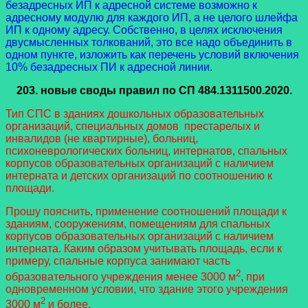
безадресных ИП к адресной системе возможно к
адресному модулю для каждого ИП, а не целого шлейфа
ИП к одному адресу. Собственно, в целях исключения
двусмысленных толкований, это все надо объединить в
одном пункте, изложить как перечень условий включения
10% безадресных ПИ к адресной линии.
203.
новые своды правил
по СП 484.1311500.2020.
Тип СПС в зданиях дошкольных образовательных
организаций, специальных домов престарелых и
инвалидов (не квартирные), больниц,
психоневрологических больниц, интернатов, спальных
корпусов образовательных организаций с наличием
интерната и детских организаций по соотношению к
площади.
Прошу пояснить, применение соотношений площади к
зданиям, сооружениям, помещениям для спальных
корпусов образовательных организаций с наличием
интерната. Каким образом учитывать площадь, если к
примеру, спальные корпуса занимают часть
2
образовательного учреждения менее 3000 м
, при
одновременном условии, что здание этого учреждения
2
3000 м
и более.