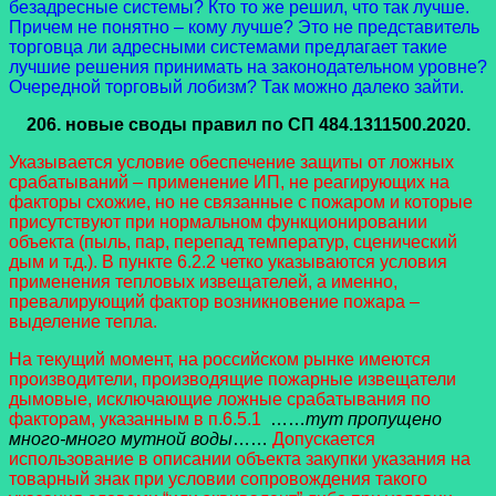
безадресные системы? Кто то же решил, что так лучше.
Причем не понятно – кому лучше? Это не представитель
торговца ли адресными системами предлагает такие
лучшие решения принимать на законодательном уровне?
Очередной торговый лобизм? Так можно далеко зайти.
206.
новые своды правил
по СП 484.1311500.2020.
Указывается условие обеспечение защиты от ложных
срабатываний – применение ИП, не реагирующих на
факторы схожие, но не связанные с пожаром и которые
присутствуют при нормальном функционировании
объекта (пыль, пар, перепад температур, сценический
дым и т.д.). В пункте 6.2.2 четко указываются условия
применения тепловых извещателей, а именно,
превалирующий фактор возникновение пожара –
выделение тепла.
На текущий момент, на российском рынке имеются
производители, производящие пожарные извещатели
дымовые, исключающие ложные срабатывания по
факторам, указанным в п.6.5.1
……
тут пропущено
много-много мутной воды
……
Допускается
использование в описании объекта закупки указания на
товарный знак при условии сопровождения такого