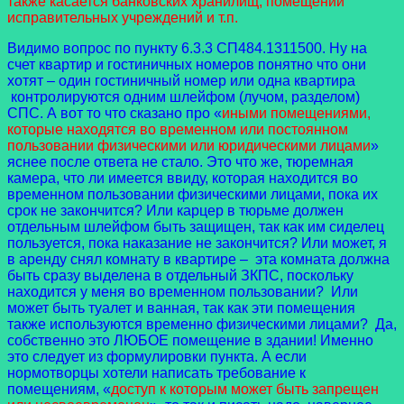
также касается банковских хранилищ, помещений
исправительных учреждений и т.п.
Видимо вопрос по пункту 6.3.3 СП484.1311500. Ну на
счет квартир и гостиничных номеров понятно что они
хотят – один гостиничный номер или одна квартира
контролируются одним шлейфом (лучом, разделом)
СПС. А вот то что сказано про «
иными помещениями,
которые находятся во временном или постоянном
пользовании физическими или юридическими лицами
»
яснее после ответа не стало. Это что же, тюремная
камера, что ли имеется ввиду, которая находится во
временном пользовании физическими лицами, пока их
срок не закончится? Или карцер в тюрьме должен
отдельным шлейфом быть защищен, так как им сиделец
пользуется, пока наказание не закончится? Или может, я
в аренду снял комнату в квартире – эта комната должна
быть сразу выделена в отдельный ЗКПС, поскольку
находится у меня во временном пользовании? Или
может быть туалет и ванная, так как эти помещения
также используются временно физическими лицами? Да,
собственно это ЛЮБОЕ помещение в здании! Именно
это следует из формулировки пункта. А если
нормотворцы хотели написать требование к
помещениям, «
доступ к которым может быть запрещен