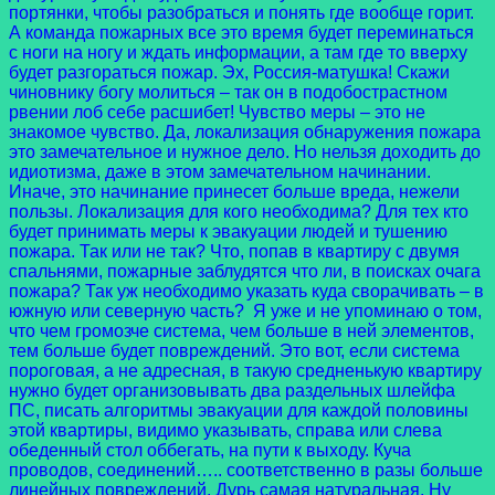
портянки, чтобы разобраться и понять где вообще горит.
А команда пожарных все это время будет переминаться
с ноги на ногу и ждать информации, а там где то вверху
будет разгораться пожар. Эх, Россия-матушка! Скажи
чиновнику богу молиться – так он в подобострастном
рвении лоб себе расшибет! Чувство меры – это не
знакомое чувство. Да, локализация обнаружения пожара
это замечательное и нужное дело. Но нельзя доходить до
идиотизма, даже в этом замечательном начинании.
Иначе, это начинание принесет больше вреда, нежели
пользы. Локализация для кого необходима? Для тех кто
будет принимать меры к эвакуации людей и тушению
пожара. Так или не так? Что, попав в квартиру с двумя
спальнями, пожарные заблудятся что ли, в поисках очага
пожара? Так уж необходимо указать куда сворачивать – в
южную или северную часть? Я уже и не упоминаю о том,
что чем громозче система, чем больше в ней элементов,
тем больше будет повреждений. Это вот, если система
пороговая, а не адресная, в такую средненькую квартиру
нужно будет организовывать два раздельных шлейфа
ПС, писать алгоритмы эвакуации для каждой половины
этой квартиры, видимо указывать, справа или слева
обеденный стол оббегать, на пути к выходу. Куча
проводов, соединений….. соответственно в разы больше
линейных повреждений. Дурь самая натуральная. Ну