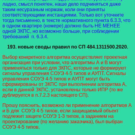
ладно, смысл понятен, наше дело подчиняться даже
таким несуразным нормам, коли они приняты
соответствующими инстанциями. Только вот уточните
тогда письменно, в тексте нормативного пункта 6.3.3, что
в одном квартире (номере) должно быть НЕ МЕНЕЕ
одной ЗКПС, но возможно больше, при соблюдении
требований п. 6.3.4.
193.
новые своды правил
по СП 484.1311500.2020.
Выбор конкретного алгоритма осуществляет проектная
организация при условии, что алгоритмы А и В могут
применяться только для ЗКПС, которые не формируют
сигналы управления СОУЭ 4-5 типов и АУПТ. Сигналы
управления СОУЭ 4-5 типов и АУПТ могут быть
сформированы от ЗКПС при выполнении алгоритма А,
если в данной ЗКПС, установлены только ИПР (то же
дублируется в п.7.2.3 настоящего СП).
Прошу пояснить, возможно ли применение алгоритмов А
и Б для СОУЭ 4-5 типов, если защищаемый объект
подлежит защите СОУЭ 1-3 типов, а заданием на
проектирование (по желанию заказчика), был выбран
СОУЭ 4-5 типов.