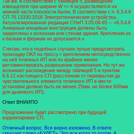
Так же, в соответствии с таблицей 5, размещение
извещателя при ширине W <= 4 осуществляется на
нижней части плоскости балок. В соответствии с п. 6.3.4.6
СП 76.13330.2016 Электротехнические устройства.
Актуализированная редакция СНиП 3.05.06-85 – «6.3.4.6
Анкерные концевые конструкции должны быть
закреплены к колоннам или стенам здания. Крепление их
к балкам и фермам не допускается.».
Считаю, что в подобных случаях лучше предусмотреть
прокладку ОКЛ на троссу с креплением непосредственно
на ней точечных ИП или по крайнее менее
регламентировать разрешение применения. Но тут же
возникает расхождение между таблицей 5 и пунктом
6.6.12 настоящего СП (расстояние от перекрытия до
чувствительного элемента точечного ИП в месте
установки должно быть не менее 25мм, не более 600мм
для дымового ИП).
Ответ ВНИИПО
Предложение будет рассмотрено при будущей
корректировке СП.
Отличный вопрос. Все верно изложено. В ответе
смущает слово «БУДЕТ». Это все когда то потом. А