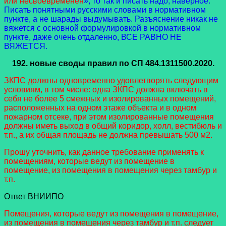
или несвоевременен
», то так и писать надо, наверное.
Писать понятными русскими словами в нормативном
пункте, а не шарады выдумывать. Разъяснение никак не
вяжется с основной формулировкой в нормативном
пункте, даже очень отдаленно, ВСЕ РАВНО НЕ
ВЯЖЕТСЯ.
192.
новые своды правил
по СП 484.1311500.2020.
ЗКПС должны одновременно удовлетворять следующим
условиям, в том числе: одна ЗКПС должна включать в
себя не более 5 смежных и изолированных помещений,
расположенных на одном этаже объекта и в одном
пожарном отсеке, при этом изолированные помещения
должны иметь выход в общий коридор, холл, вестибюль и
т.п., а их общая площадь не должна превышать 500 м2.
Прошу уточнить, как данное требование применять к
помещениям, которые ведут из помещение в
помещение, из помещения в помещения через тамбур и
т.п.
Ответ ВНИИПО
Помещения, которые ведут из помещения в помещение,
из помещения в помещения через тамбур и т.п. следует