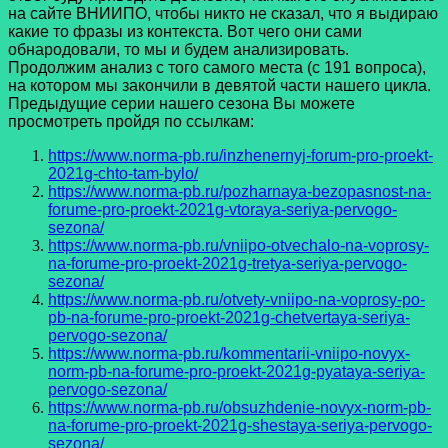
на сайте ВНИИПО, чтобы никто не сказал, что я выдираю
какие то фразы из контекста. Вот чего они сами
обнародовали, то мы и будем анализировать.
Продолжим анализ с того самого места (с 191 вопроса),
на котором мы закончили в девятой части нашего цикла.
Предыдущие серии нашего сезона Вы можете
просмотреть пройдя по ссылкам:
https://www.norma-pb.ru/inzhenernyj-forum-pro-proekt-
2021g-chto-tam-bylo/
https://www.norma-pb.ru/pozharnaya-bezopasnost-na-
forume-pro-proekt-2021g-vtoraya-seriya-pervogo-
sezona/
https://www.norma-pb.ru/vniipo-otvechalo-na-voprosy-
na-forume-pro-proekt-2021g-tretya-seriya-pervogo-
sezona/
https://www.norma-pb.ru/otvety-vniipo-na-voprosy-po-
pb-na-forume-pro-proekt-2021g-chetvertaya-seriya-
pervogo-sezona/
https://www.norma-pb.ru/kommentarii-vniipo-novyx-
norm-pb-na-forume-pro-proekt-2021g-pyataya-seriya-
pervogo-sezona/
https://www.norma-pb.ru/obsuzhdenie-novyx-norm-pb-
na-forume-pro-proekt-2021g-shestaya-seriya-pervogo-
sezona/