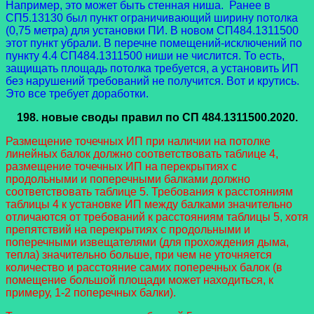
Например, это может быть стенная ниша. Ранее в
СП5.13130 был пункт ограничивающий ширину потолка
(0,75 метра) для установки ПИ. В новом СП484.1311500
этот пункт убрали. В перечне помещений-исключений по
пункту 4.4 СП484.1311500 ниши не числится. То есть,
защищать площадь потолка требуется, а установить ИП
без нарушений требований не получится. Вот и крутись.
Это все требует доработки.
198.
новые своды правил
по СП 484.1311500.2020.
Размещение точечных ИП при наличии на потолке
линейных балок должно соответствовать таблице 4,
размещение точечных ИП на перекрытиях с
продольными и поперечными балками должно
соответствовать таблице 5. Требования к расстояниям
таблицы 4 к установке ИП между балками значительно
отличаются от требований к расстояниям таблицы 5, хотя
препятствий на перекрытиях с продольными и
поперечными извещателями (для прохождения дыма,
тепла) значительно больше, при чем не уточняется
количество и расстояние самих поперечных балок (в
помещение большой площади может находиться, к
примеру, 1-2 поперечных балки).