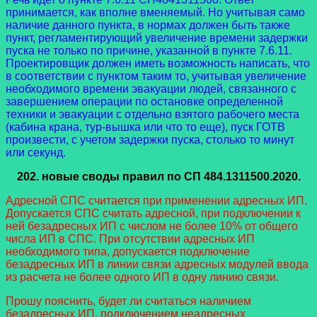
принимается, как вполне вменяемый. Но учитывая само
наличие данного пункта, в нормах должен быть также
пункт, регламентирующий увеличение времени задержки
пуска не только по причине, указанной в пункте 7.6.11.
Проектировщик должен иметь возможность написать, что
в соответствии с пунктом таким то, учитывая увеличение
необходимого времени эвакуации людей, связанного с
завершением операции по остановке определенной
техники и эвакуации с отдельно взятого рабочего места
(кабина крана, тур-вышка или что то еще), пуск ГОТВ
произвести, с учетом задержки пуска, столько то минут
или секунд.
202.
новые своды правил
по СП 484.1311500.2020.
Адресной СПС считается при применении адресных ИП.
Допускается СПС считать адресной, при подключении к
ней безадресных ИП с числом не более 10% от общего
числа ИП в СПС. При отсутствии адресных ИП
необходимого типа, допускается подключение
безадресных ИП в линии связи адресных модулей ввода
из расчета не более одного ИП в одну линию связи.
Прошу пояснить, будет ли считаться наличием
безадресных ИП, подключением неадресных