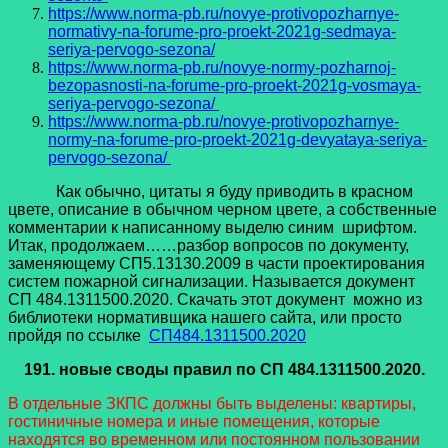
https://www.norma-pb.ru/novye-protivopozharnye-
normativy-na-forume-pro-proekt-2021g-sedmaya-
seriya-pervogo-sezona/
https://www.norma-pb.ru/novye-normy-pozharnoj-
bezopasnosti-na-forume-pro-proekt-2021g-vosmaya-
seriya-pervogo-sezona/
https://www.norma-pb.ru/novye-protivopozharnye-
normy-na-forume-pro-proekt-2021g-devyataya-seriya-
pervogo-sezona/
Как обычно, цитаты я буду приводить в красном
цвете, описание в обычном черном цвете, а собственные
комментарии к написанному выделю синим шрифтом.
Итак, продолжаем……разбор вопросов по документу,
заменяющему СП5.13130.2009 в части проектирования
систем пожарной сигнализации. Называется документ
СП 484.1311500.2020. Скачать этот документ можно из
библиотеки нормативщика нашего сайта, или просто
пройдя по ссылке
СП484.1311500.2020
191.
новые своды правил
по СП 484.1311500.2020.
В отдельные ЗКПС должны быть выделены: квартиры,
гостиничные номера и иные помещения, которые
находятся во временном или постоянном пользовании