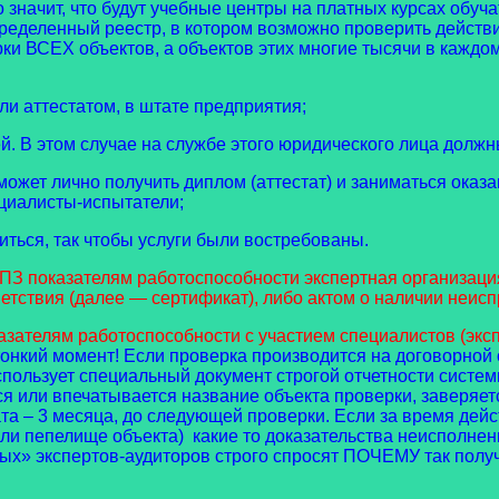
значит, что будут учебные центры на платных курсах обуча
ределенный реестр, в котором возможно проверить действ
рки ВСЕХ объектов, а объектов этих многие тысячи в каждо
ли аттестатом, в штате предприятия;
. В этом случае на службе этого юридического лица должн
ожет лично получить диплом (аттестат) и заниматься оказ
ециалисты-испытатели;
ься, так чтобы услуги были востребованы.
 показателям работоспособности экспертная организация
тствия (далее — сертификат), либо актом о наличии неисп
ям работоспособности с участием специалистов (эксперт
тонкий момент! Если проверка производится на договорной
пользует специальный документ строгой отчетности систе
 или впечатывается название объекта проверки, заверяетс
та – 3 месяца, до следующей проверки. Если за время дейс
или пепелище объекта) какие то доказательства неисполне
ых» экспертов-аудиторов строго спросят ПОЧЕМУ так получ