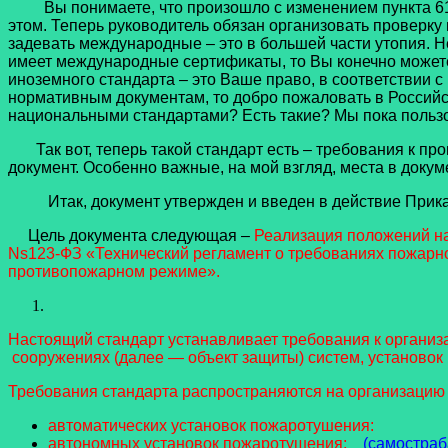
Вы понимаете, что произошло с изменением пункта 61 П
этом. Теперь руководитель обязан организовать проверку 
задевать международные – это в большей части утопия. 
имеет международные сертификаты, то Вы конечно можете
иноземного стандарта – это Ваше право, в соответствии 
нормативным документам, то добро пожаловать в Российск
национальными стандартами? Есть такие? Мы пока пользо
Так вот, теперь такой стандарт есть – требования к пр
документ. Особенно важные, на мой взгляд, места в доку
Итак, документ утвержден и введен в действие Приказом
Цель документа следующая –
Реализация положений на
Ns123-ФЗ «Технический регламент о требованиях пожарно
противопожарном режиме».
Настоящий стандарт устанавливает требования к организ
сооружениях (далее — объект защиты) систем, установок
Требования стандарта распространяются на организацию
автоматических установок пожаротушения:
автономных установок пожаротушения;
(самостра