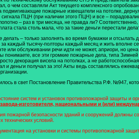
л, о чем составляли Акт текущего комплексного опробован
а подмигивающие пожарные извещатели на потолке, дернул
 сигнала ПЦН (при наличии этого ПЦН) и все – порадовали
лопотно – раз в три месяца, не правда ли? Соответственно
лата стала столь мала, что за такие деньги перестали дела
лать – только заполнять во время бумажки и отсылать друг
ь за каждый тысячу-полторы каждый месяц и жить вполне себ
нте или обслуживании речи идти не может, априори, но цен
вы понимаете, все эти громкие пожарные дела, типа Зимне
просто декорация висела на потолках, а не работоспособная
вал и деньги получал за это! Акты ведь составлялись ежекв
рганизации.
илось в свет Постановление Правительства Р.Ф. №947, кот
остояние систем и установок противопожарной защиты и о
а завода-изготовителя, национальными и (или) между
ния пожарной безопасности зданий и сооружений должны 
х технических условий.
кументация на установки и системы противопожарной защи