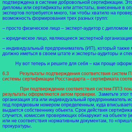
подтверждена в системе добровольной сертификации. Это 
дипломы или сертификаты или аттестаты, внесенные в оп
экспертов потребуется много, так чтобы хватило на прове
возможность формирования трех разных групп:
– просто физическое лицо – эксперт-аудитор с дипломом и
– юридическое лицо, являющееся экспертной организацией
– индивидуальный предприниматель (ИП), который также м
должно иметься в своем штате и эксперты-аудиторы и сп
Ну вот теперь и решите для себя – как проще оформит
6.3 Результаты подтверждения соответствия систем ППЗ
системы сертификации Росстандарта – сертификата соотве
При подтверждении соответствия систем ППЗ показател
результаты оформляются актом проверки.
Заметьте этот 
организация эта или индивидуальный предприниматель ис
под порядковым номером определенным, куда вписывается
выдается собственнику объекта. Срок действия сертифика
случится, комиссия проверяющих обнаружит на объекте (
или не соответствия нормативным документам, то «пришл
прокуратуры.