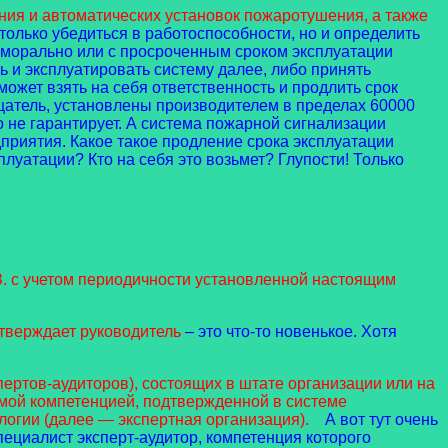
я и автоматических установок пожаротушения, а также
 только убедиться в работоспособности, но и определить
 морально или с просроченным сроком эксплуатации
ь и эксплуатировать систему далее, либо принять
может взять на себя ответственность и продлить срок
ещатель, установлены производителем в пределах 60000
о не гарантирует. А система пожарной сигнализации
дприятия. Какое такое продление срока эксплуатации
уатации? Кто на себя это возьмет? Глупости! Только
 с учетом периодичности установленной настоящим
тверждает руководитель
– это что-то новенькое. Хотя
ртов-аудиторов), состоящих в штате организации или на
мой компетенцией, подтвержденной в системе
логии (далее — экспертная организация).
А вот тут очень
ециалист эксперт-аудитор, компетенция которого