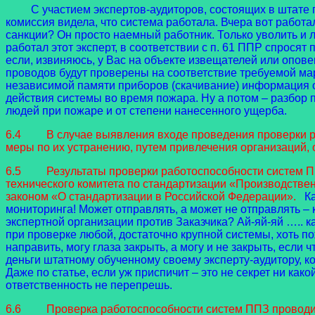
С участием экспертов-аудиторов, состоящих в штате пр
комиссия видела, что система работала. Вчера вот работал
санкции? Он просто наемный работник. Только уволить и л
работал этот эксперт, в соответствии с п. 61 ППР спросят п
если, извиняюсь, у Вас на объекте извещателей или опов
проводов будут проверены на соответствие требуемой мар
независимой памяти приборов (скачивание) информация о
действия системы во время пожара. Ну а потом – разбор по
людей при пожаре и от степени нанесенного ущерба.
6.4 В случае выявления входе проведения проверки раб
меры по их устранению, путем привлечения организаций,
6.5 Результаты проверки работоспособности систем ППЗ,
технического комитета по стандартизации «Производствен
законом «О стандартизации в Российской Федерации».
К
мониторинга! Может отправлять, а может не отправлять – к
экспертной организации против Заказчика? Ай-яй-яй ….. к
при проверке любой, достаточно крупной системы, хоть по
направить, могу глаза закрыть, а могу и не закрыть, есл
деньги штатному обученному своему эксперту-аудитору, кот
Даже по статье, если уж приспичит – это не секрет ни како
ответственность не перепрешь.
6.6 Проверка работоспособности систем ППЗ проводится