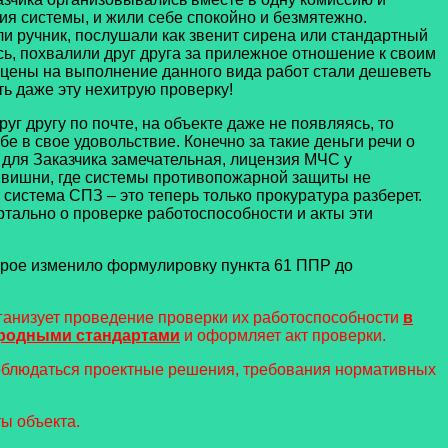
ия системы, и жили себе спокойно и безмятежно.
и ручник, послушали как звенит сирена или стандартный
сь, похвалили друг друга за прилежное отношение к своим
, цены на выполнение данного вида работ стали дешеветь
ть даже эту нехитрую проверку!
 другу по почте, на объекте даже не появляясь, то
е в свое удовольствие. Конечно за такие деньги речи о
а для Заказчика замечательная, лицензия МЧС у
й вишни, где системы противопожарной защиты не
 система СПЗ – это теперь только прокуратура разберет.
артально о проверке работоспособности и акты эти
орое изменило формулировку пункта 61 ППР до
рганизует проведение проверки их работоспособности
в
народными стандартами
и оформляет акт проверки.
соблюдаться проектные решения, требования нормативных
ты объекта.