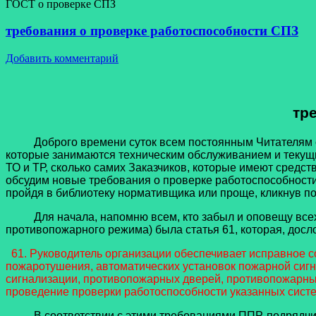
ГОСТ о проверке СПЗ
требования о проверке работоспособности СПЗ
Добавить комментарий
тр
Доброго времени суток всем постоянным Читателям стат
которые занимаются техническим обслуживанием и текущ
ТО и ТР, сколько самих Заказчиков, которые имеют сред
обсудим новые требования о проверке работоспособности
пройдя в библиотеку нормативщика или проще, кликнув п
Для начала, напомню всем, кто забыл и оповещу всех к
противопожарного режима) была статья 61, которая, досл
61. Руководитель организации обеспечивает исправное с
пожаротушения, автоматических установок пожарной сиг
сигнализации, противопожарных дверей, противопожарных
проведение проверки работоспособности указанных сист
В соответствии с этими требованиями ППР, подрядчик п