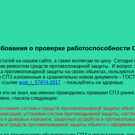
ебования о проверке работоспособности 
ей на нашем сайте, а также коллегам по цеху. Сегодня 
им ремонтом средств противопожарной защиты. И вопрос э
ства противопожарной защиты на своих объектах, пользуют
 СПЗ изложенные в сравнительно новом документе – ГОСТ 
о ссылке
gost_r_57974-2017
– пользуйтесь на здоровье.
то не знал, как именно проводились проверки СПЗ ранее
овно, гласила следующее:
остояние систем и средств противопожарной защиты объект
нализации, установок систем противодымной защиты, сист
 и дымовых клапанов, защитных устройств в противопожарн
ем и средств противопожарной защиты объекта с оформлен
о техническому обслуживанию СПЗ и представитель заказ