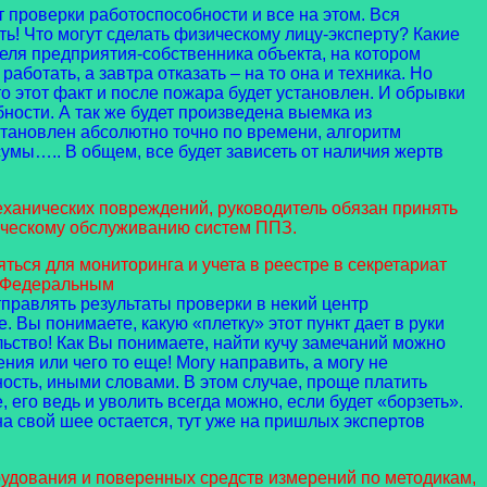
проверки работоспособности и все на этом. Вся
ять! Что могут сделать физическому лицу-эксперту? Какие
теля предприятия-собственника объекта, на котором
работать, а завтра отказать – на то она и техника. Но
о этот факт и после пожара будет установлен. И обрывки
ости. А так же будет произведена выемка из
становлен абсолютно точно по времени, алгоритм
 сумы….. В общем, все будет зависеть от наличия жертв
анических повреждений, руководитель обязан принять
ническому обслуживанию систем ППЗ.
ся для мониторинга и учета в реестре в секретариат
с Федеральным
правлять результаты проверки в некий центр
. Вы понимаете, какую «плетку» этот пункт дает в руки
льство! Как Вы понимаете, найти кучу замечаний можно
ия или чего то еще! Могу направить, а могу не
ьность, иными словами. В этом случае, проще платить
 его ведь и уволить всегда можно, если будет «борзеть».
, на свой шее остается, тут уже на пришлых экспертов
дования и поверенных средств измерений по методикам,