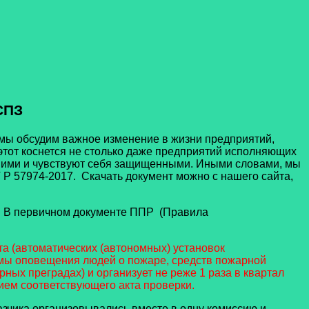
СПЗ
мы обсудим важное изменение в жизни предприятий,
тот коснется не столько даже предприятий исполняющих
ся ими и чувствуют себя защищенными. Иными словами, мы
Р 57974-2017. Скачать документ можно с нашего сайта,
. В первичном документе ППР (Правила
а (автоматических (автономных) установок
емы оповещения людей о пожаре, средств пожарной
ых преградах) и организует не реже 1 раза в квартал
ием соответствующего акта проверки.
чика организовывались вместе в одну комиссию и