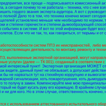
едприятия, все проще – подписывается комиссионный акт 
а, а сегодня почему то не работала – техника, что с нее вз
ишить гордого звания эксперта-аудитора. А вот с руководи
о полной! Дело то в том, что техника конечно может сегодня 
ещателей установлено меньше чем необходимо по нормам, т
ки и степени горючести и степени дымообразующей способн
 событиях в системе. И вот по этой информации будет вос
летов. Если что не так, то, как говориться, от тюрьмы и от
отоспособности систем ППЗ их неисправностей, либо мех
 осуществляющих деятельность по монтажу, ремонту и тех
 выполненные экспертной организацией, могут направлять
ные услуги» (далее — ТК 001). созданный в соответствии 
акой интересный пункт! Экспертная организация МОЖЕТ от
ак видите, данный пункт не обязывает, а допускает действие
ак бы не нарваться тут на стихийную коррупцию и вымогате
жарной сигнализации, хоть пожаротушения, хоть дымоудален
и что то получу в замен. Компенсируйте мне мою принципиал
орый не будет кусать руку его кормящую. В крайнем случае,
й и ни для кого. Но в этом случае, ответственность конечно
 с использованием аттестованного испытательного обору