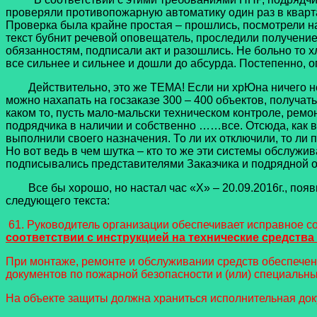
проверяли противопожарную автоматику один раз в кварта
Проверка была крайне простая – прошлись, посмотрели н
текст бубнит речевой оповещатель, проследили получение
обязанностям, подписали акт и разошлись. Не больно то х
все сильнее и сильнее и дошли до абсурда. Постепенно, оп
Действительно, это же ТЕМА! Если ни хрЮна ничего не де
можно нахапать на госзаказе 300 – 400 объектов, получат
каком то, пусть мало-мальски техническом контроле, ремо
подрядчика в наличии и собственно ……все. Отсюда, как 
выполнили своего назначения. То ли их отключили, то ли 
Но вот ведь в чем шутка – кто то же эти системы обслужи
подписывались представителями Заказчика и подрядной о
Все бы хорошо, но настал час «Х» – 20.09.2016г., появ
следующего текста:
61. Руководитель организации обеспечивает исправное с
соответствии с инструкцией на технические средств
При монтаже, ремонте и обслуживании средств обеспече
документов по пожарной безопасности и (или) специальны
На объекте защиты должна храниться исполнительная до