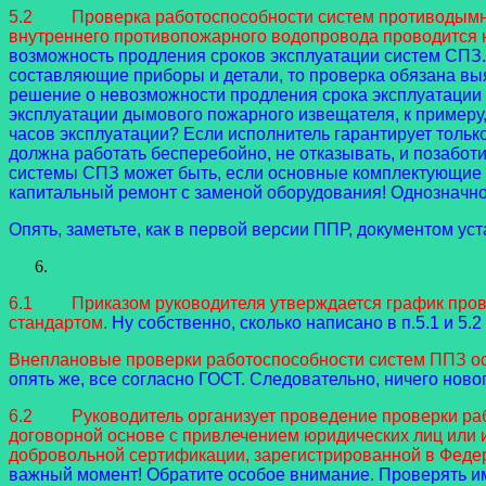
5.2 Проверка работоспособности систем противодымной 
внутреннего противопожарного водопровода проводится н
возможность продления сроков эксплуатации систем СПЗ.
составляющие приборы и детали, то проверка обязана выяв
решение о невозможности продления срока эксплуатации СП
эксплуатации дымового пожарного извещателя, к примеру,
часов эксплуатации? Если исполнитель гарантирует тольк
должна работать бесперебойно, не отказывать, и позаботи
системы СПЗ может быть, если основные комплектующие у
капитальный ремонт с заменой оборудования! Однозначн
Опять, заметьте, как в первой версии ППР, документом у
6.1 Приказом руководителя утверждается график прове
стандартом.
Ну собственно, сколько написано в п.5.1 и 5.2 
Внеплановые проверки работоспособности систем ППЗ о
опять же, все согласно ГОСТ. Следовательно, ничего новог
6.2 Руководитель организует проведение проверки работ
договорной основе с привлечением юридических лиц или
добровольной сертификации, зарегистрированной в Федер
важный момент! Обратите особое внимание. Проверять им