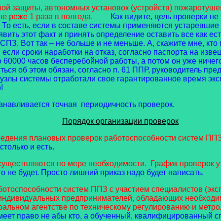
защиты, автономных установок (устройств) пожаротушени
е реже 1 раза в полгода.
Как видите, цель проверки не
 То есть, если в составе системы применяются устаревшие
ить этот факт и принять определение оставить все как ест
З. Вот так – не больше и не меньше. А, скажите мне, кто 
 если сроки наработки на отказ, согласно паспорта на изв
о 60000 часов бесперебойной работы, а потом он уже ничег
ться об этом обязан, согласно п. 61 ППР, руководитель пре
злы системы отработали свое гарантированное время экспл
о!
станавливается точная периодичность проверок.
Порядок организации проверок
дения плановых проверок работоспособности систем ППЗ.
столько и есть.
существляются по мере необходимости.
График проверок у
о не будет. Просто лишний приказ надо будет написать.
оспособности систем ППЗ с участием специалистов (экспе
 индивидуальных предпринимателей, обладающих необходи
альном агентстве по техническому регулированию и метро
еет право не абы кто, а обученный, квалифицированный сп