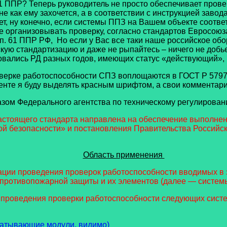
ПР? Теперь руководитель не просто обеспечивает провер
не как ему захочется, а в соответствии с инструкцией заво
Нет, ну конечно, если системы ППЗ на Вашем объекте соот
 организовывать проверку, согласно стандартов Евросоюз
с п. 61 ППР РФ, Но если у Вас все таки наше российское о
ую стандартизацию и даже не рыпайтесь – ничего не добьет
вались РД разных годов, имеющих статус «действующий», и
оверке работоспособности СПЗ воплощаются в ГОСТ Р 5797
менте я буду выделять красным шрифтом, а свои комментар
 Федерального агентства по техническому регулированию 
стоящего стандарта направлена на обеспечение выполнени
й безопасности» и постановления Правительства Российско
Область применения
ации проведения проверок работоспособности вводимых в 
 противопожарной защиты и их элементов (далее — систем
 проведения проверки работоспособности следующих сист
батывающие модули, видимо)