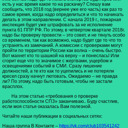
есть у нас время какое то на раскачку? Спешу вам
сообщить, что 2018 год (вернее уже его часть) как раз то
самое время, когда надо определиться и что то начинать
делать в этом направлении. С начала 2019 г., пожарная
инспекция будет уже штрафовать за не исполнение
пункта 61 ППР РФ. По этому, в четвертом квартале 2018г.
надо бы проверку провести – это совет, и не тянуть особо
со временем, так как возможно, надо будет где то что то
устранять из замечаний. А комиссии с проверками могут
пройти по территории России как волна – очень быстро.
Вот махнет кто то шашкой на верху – и понеслась! Или
сгорит еще что то значимое с жертвами, ущербом и
освещениями событий в СМИ. Сразу лишение
должностей, а те кто как то уцепились и не потеряли
кресел сразу начнут лютовать. Ожидаемо – не правда
ли? По этому, надо быть готовым, чтобы не застали
врасплох.
На этом статью «требования о проверке
работоспособности СПЗ» заканчиваю.. Буду счастлив,
если моя статья оказалась Вам полезной.
Читайте наши публикации в социальных сетях:
Наша группа В Контакте –
https://vk.com/club103541242