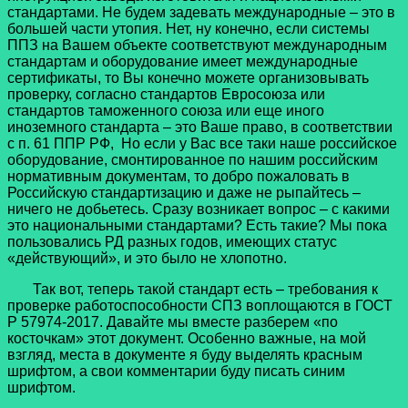
стандартами. Не будем задевать международные – это в
большей части утопия. Нет, ну конечно, если системы
ППЗ на Вашем объекте соответствуют международным
стандартам и оборудование имеет международные
сертификаты, то Вы конечно можете организовывать
проверку, согласно стандартов Евросоюза или
стандартов таможенного союза или еще иного
иноземного стандарта – это Ваше право, в соответствии
с п. 61 ППР РФ, Но если у Вас все таки наше российское
оборудование, смонтированное по нашим российским
нормативным документам, то добро пожаловать в
Российскую стандартизацию и даже не рыпайтесь –
ничего не добьетесь. Сразу возникает вопрос – с какими
это национальными стандартами? Есть такие? Мы пока
пользовались РД разных годов, имеющих статус
«действующий», и это было не хлопотно.
Так вот, теперь такой стандарт есть – требования к
проверке работоспособности СПЗ воплощаются в ГОСТ
Р 57974-2017. Давайте мы вместе разберем «по
косточкам» этот документ. Особенно важные, на мой
взгляд, места в документе я буду выделять красным
шрифтом, а свои комментарии буду писать синим
шрифтом.