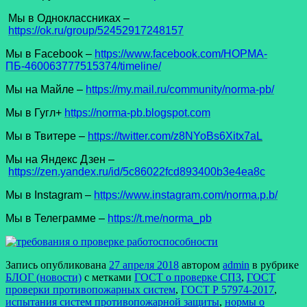
Мы в Одноклассниках –
https://ok.ru/group/52452917248157
Мы в Facеbook –
https://www.facebook.com/НОРМА-
ПБ-460063777515374/timeline/
Мы на Майле –
https://my.mail.ru/community/norma-pb/
Мы в Гугл+
https://norma-pb.blogspot.com
Мы в Твитере –
https://twitter.com/z8NYoBs6Xitx7aL
Мы на Яндекс Дзен –
https://zen.yandex.ru/id/5c86022fcd893400b3e4ea8c
Мы в Instagram –
https://www.instagram.com/norma.p.b/
Мы в Телеграмме –
https://t.me/norma_pb
Запись опубликована
27 апреля 2018
автором
admin
в рубрике
БЛОГ (новости)
с метками
ГОСТ о проверке СПЗ
,
ГОСТ
проверки противопожарных систем
,
ГОСТ Р 57974-2017
,
испытания систем противопожарной защиты
,
нормы о