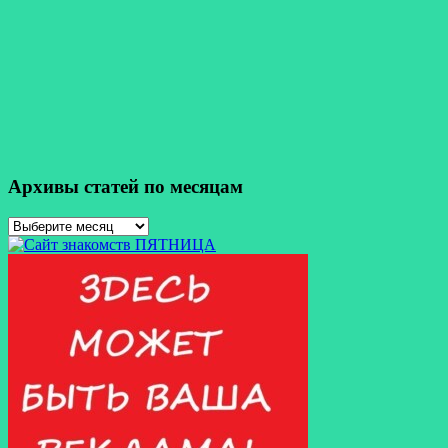
Архивы статей по месяцам
Архивы
статей
по
месяцам