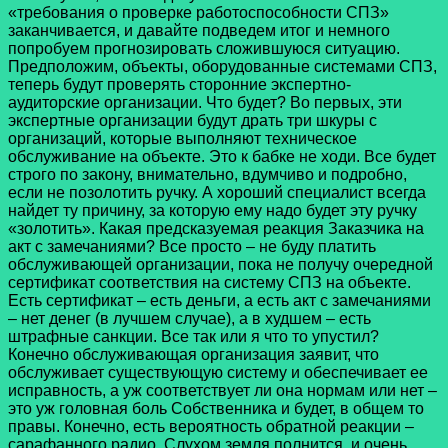
«требования о проверке работоспособности СПЗ»
заканчивается, и давайте подведем итог и немного
попробуем прогнозировать сложившуюся ситуацию.
Предположим, объекты, оборудованные системами СПЗ,
теперь будут проверять сторонние экспертно-
аудиторские организации. Что будет? Во первых, эти
экспертные организации будут драть три шкуры с
организаций, которые выполняют техническое
обслуживание на объекте. Это к бабке не ходи. Все будет
строго по закону, внимательно, вдумчиво и подробно,
если не позолотить ручку. А хороший специалист всегда
найдет ту причину, за которую ему надо будет эту ручку
«золотить». Какая предсказуемая реакция Заказчика на
акт с замечаниями? Все просто – не буду платить
обслуживающей организации, пока не получу очередной
сертификат соответствия на систему СПЗ на объекте.
Есть сертификат – есть деньги, а есть акт с замечаниями
– нет денег (в лучшем случае), а в худшем – есть
штрафные санкции. Все так или я что то упустил?
Конечно обслуживающая организация заявит, что
обслуживает существующую систему и обеспечивает ее
исправность, а уж соответствует ли она нормам или нет –
это уж головная боль Собственника и будет, в общем то
правы. Конечно, есть вероятность обратной реакции –
сарафанного радио. Слухом земля полнится, и очень