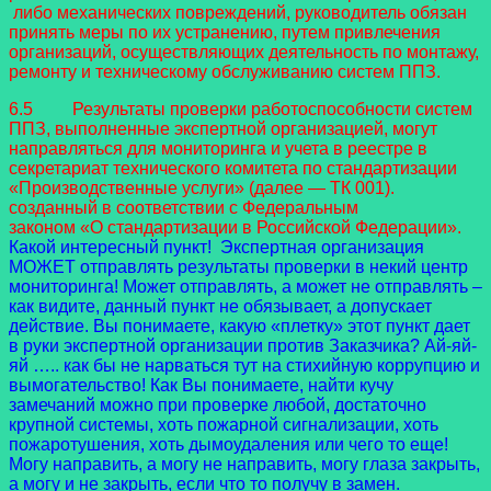
либо механических повреждений, руководитель обязан
принять меры по их устранению, путем привлечения
организаций, осуществляющих деятельность по монтажу,
ремонту и техническому обслуживанию систем ППЗ.
6.5 Результаты проверки работоспособности систем
ППЗ, выполненные экспертной организацией, могут
направляться для мониторинга и учета в реестре в
секретариат технического комитета по стандартизации
«Производственные услуги» (далее — ТК 001).
созданный в соответствии с Федеральным
законом «О стандартизации в Российской Федерации».
Какой интересный пункт! Экспертная организация
МОЖЕТ отправлять результаты проверки в некий центр
мониторинга! Может отправлять, а может не отправлять –
как видите, данный пункт не обязывает, а допускает
действие. Вы понимаете, какую «плетку» этот пункт дает
в руки экспертной организации против Заказчика? Ай-яй-
яй ….. как бы не нарваться тут на стихийную коррупцию и
вымогательство! Как Вы понимаете, найти кучу
замечаний можно при проверке любой, достаточно
крупной системы, хоть пожарной сигнализации, хоть
пожаротушения, хоть дымоудаления или чего то еще!
Могу направить, а могу не направить, могу глаза закрыть,
а могу и не закрыть, если что то получу в замен.