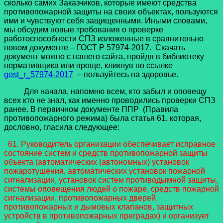
сколько самих Заказчиков, которые имеют средства
противопожарной защиты на своих объектах, пользуются
ими и чувствуют себя защищенными. Иными словами,
мы обсудим новые требования о проверке
работоспособности СПЗ изложенные в сравнительно
новом документе – ГОСТ Р 57974-2017. Скачать
документ можно с нашего сайта, пройдя в библиотеку
нормативщика или проще, кликнув по ссылке
gost_r_57974-2017
– пользуйтесь на здоровье.
Для начала, напомню всем, кто забыл и оповещу
всех кто не знал, как именно проводились проверки СПЗ
ранее. В первичном документе ППР (Правила
противопожарного режима) была статья 61, которая,
дословно, гласила следующее:
61. Руководитель организации обеспечивает исправное
состояние систем и средств противопожарной защиты
объекта (автоматических (автономных) установок
пожаротушения, автоматических установок пожарной
сигнализации, установок систем противодымной защиты,
системы оповещения людей о пожаре, средств пожарной
сигнализации, противопожарных дверей,
противопожарных и дымовых клапанов, защитных
устройств в противопожарных преградах) и организует