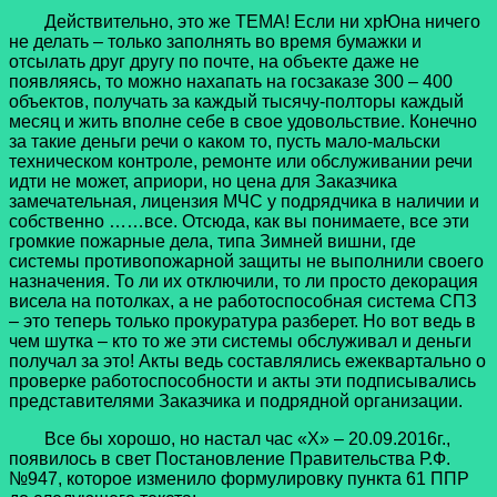
Действительно, это же ТЕМА! Если ни хрЮна ничего
не делать – только заполнять во время бумажки и
отсылать друг другу по почте, на объекте даже не
появляясь, то можно нахапать на госзаказе 300 – 400
объектов, получать за каждый тысячу-полторы каждый
месяц и жить вполне себе в свое удовольствие. Конечно
за такие деньги речи о каком то, пусть мало-мальски
техническом контроле, ремонте или обслуживании речи
идти не может, априори, но цена для Заказчика
замечательная, лицензия МЧС у подрядчика в наличии и
собственно ……все. Отсюда, как вы понимаете, все эти
громкие пожарные дела, типа Зимней вишни, где
системы противопожарной защиты не выполнили своего
назначения. То ли их отключили, то ли просто декорация
висела на потолках, а не работоспособная система СПЗ
– это теперь только прокуратура разберет. Но вот ведь в
чем шутка – кто то же эти системы обслуживал и деньги
получал за это! Акты ведь составлялись ежеквартально о
проверке работоспособности и акты эти подписывались
представителями Заказчика и подрядной организации.
Все бы хорошо, но настал час «Х» – 20.09.2016г.,
появилось в свет Постановление Правительства Р.Ф.
№947, которое изменило формулировку пункта 61 ППР