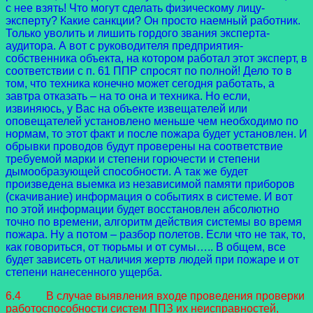
с нее взять! Что могут сделать физическому лицу-
эксперту? Какие санкции? Он просто наемный работник.
Только уволить и лишить гордого звания эксперта-
аудитора. А вот с руководителя предприятия-
собственника объекта, на котором работал этот эксперт, в
соответствии с п. 61 ППР спросят по полной! Дело то в
том, что техника конечно может сегодня работать, а
завтра отказать – на то она и техника. Но если,
извиняюсь, у Вас на объекте извещателей или
оповещателей установлено меньше чем необходимо по
нормам, то этот факт и после пожара будет установлен. И
обрывки проводов будут проверены на соответствие
требуемой марки и степени горючести и степени
дымообразующей способности. А так же будет
произведена выемка из независимой памяти приборов
(скачивание) информация о событиях в системе. И вот
по этой информации будет восстановлен абсолютно
точно по времени, алгоритм действия системы во время
пожара. Ну а потом – разбор полетов. Если что не так, то,
как говориться, от тюрьмы и от сумы….. В общем, все
будет зависеть от наличия жертв людей при пожаре и от
степени нанесенного ущерба.
6.4 В случае выявления входе проведения проверки
работоспособности систем ППЗ их неисправностей,