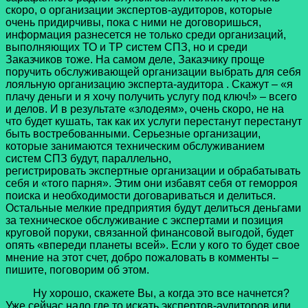
скоро, о организации экспертов-аудиторов, которые
очень придирчивы, пока с ними не договоришься,
информация разнесется не только среди организаций,
выполняющих ТО и ТР систем СПЗ, но и среди
Заказчиков тоже. На самом деле, Заказчику проще
поручить обслуживающей организации выбрать для себя
лояльную организацию эксперта-аудитора . Скажут – «я
плачу деньги и я хочу получить услугу под ключ!» – всего
и делов. И в результате «злодеям», очень скоро, не на
что будет кушать, так как их услуги перестанут перестанут
быть востребованными. Серьезные организации,
которые занимаются техническим обслуживанием
систем СПЗ будут, параллельно,
регистрировать экспертные организации и обрабатывать
себя и «того парня». Этим они избавят себя от геморроя
поиска и необходимости договариваться и делиться.
Остальные мелкие предприятия будут делиться деньгами
за техническое обслуживание с экспертами и позиция
круговой поруки, связанной финансовой выгодой, будет
опять «впереди планеты всей». Если у кого то будет свое
мнение на этот счет, добро пожаловать в комменты –
пишите, поговорим об этом.
Ну хорошо, скажете Вы, а когда это все начнется?
Уже сейчас надо где то искать экспертов-аудиторов или