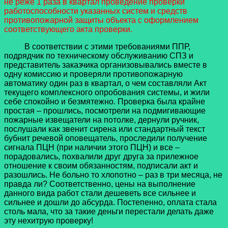
не реже 1 раза в квартал проведение проверки
работоспособности указанных систем и средств
противопожарной защиты объекта с оформлением
соответствующего акта проверки.
В соответствии с этими требованиями ППР,
подрядчик по техническому обслуживанию СПЗ и
представитель заказчика организовывались вместе в
одну комиссию и проверяли противопожарную
автоматику один раз в квартал, о чем составляли Акт
текущего комплексного опробования системы, и жили
себе спокойно и безмятежно. Проверка была крайне
простая – прошлись, посмотрели на подмигивающие
пожарные извещатели на потолке, дернули ручник,
послушали как звенит сирена или стандартный текст
бубнит речевой оповещатель, проследили получение
сигнала ПЦН (при наличии этого ПЦН) и все –
порадовались, похвалили друг друга за прилежное
отношение к своим обязанностям, подписали акт и
разошлись. Не больно то хлопотно – раз в три месяца, не
правда ли? Соответственно, цены на выполнение
данного вида работ стали дешеветь все сильнее и
сильнее и дошли до абсурда. Постепенно, оплата стала
столь мала, что за такие деньги перестали делать даже
эту нехитрую проверку!