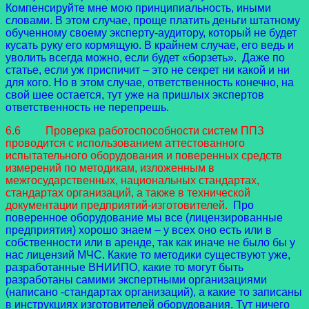
Компенсируйте мне мою принципиальность, иными
словами. В этом случае, проще платить деньги штатному
обученному своему эксперту-аудитору, который не будет
кусать руку его кормящую. В крайнем случае, его ведь и
уволить всегда можно, если будет «борзеть». Даже по
статье, если уж приспичит – это не секрет ни какой и ни
для кого. Но в этом случае, ответственность конечно, на
свой шее остается, тут уже на пришлых экспертов
ответственность не перепрешь.
6.6 Проверка работоспособности систем ППЗ
проводится с использованием аттестованного
испытательного оборудования и поверенных средств
измерений по методикам, изложенным в
межгосударственных, национальных стандартах,
стандартах организаций, а также в технической
документации предприятий-изготовителей.
Про
поверенное оборудование мы все (лицензированные
предприятия) хорошо знаем – у всех оно есть или в
собственности или в аренде, так как иначе не было бы у
нас лицензий МЧС. Какие то методики существуют уже,
разработанные ВНИИПО, какие то могут быть
разработаны самими экспертными организациями
(написано -стандартах организаций), а какие то записаны
в инструкциях изготовителей оборудования. Тут ничего