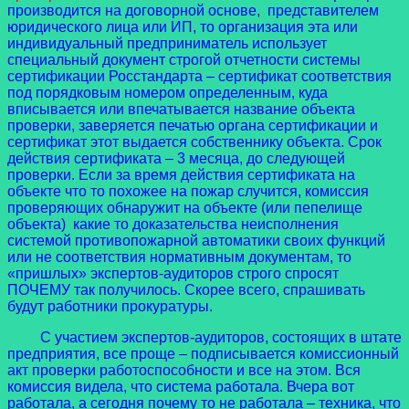
производится на договорной основе, представителем
юридического лица или ИП, то организация эта или
индивидуальный предприниматель использует
специальный документ строгой отчетности системы
сертификации Росстандарта
– сертификат соответствия
под порядковым номером определенным, куда
вписывается или впечатывается название объекта
проверки, заверяется печатью органа сертификации и
сертификат этот выдается собственнику объекта. Срок
действия сертификата – 3 месяца, до следующей
проверки. Если за время действия сертификата на
объекте что то похожее на пожар случится, комиссия
проверяющих обнаружит на объекте (или пепелище
объекта) какие то доказательства неисполнения
системой противопожарной автоматики своих функций
или не соответствия нормативным документам, то
«пришлых» экспертов-аудиторов строго спросят
ПОЧЕМУ так получилось. Скорее всего, спрашивать
будут работники прокуратуры.
С участием экспертов-аудиторов, состоящих в штате
предприятия, все проще – подписывается комиссионный
акт проверки работоспособности и все на этом. Вся
комиссия видела, что система работала. Вчера вот
работала, а сегодня почему то не работала – техника, что