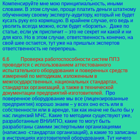
Компенсируйте мне мою принципиальность, иными
словами. В этом случае, проще платить деньги штатному
обученному своему эксперту-аудитору, который не будет
кусать руку его кормящую. В крайнем случае, его ведь и
уволить всегда можно, если будет «борзеть». Даже по
статье, если уж приспичит – это не секрет ни какой и ни
для кого. Но в этом случае, ответственность конечно, на
свой шее остается, тут уже на пришлых экспертов
ответственность не перепрешь.
6.6 Проверка работоспособности систем ППЗ
проводится с использованием аттестованного
испытательного оборудования и поверенных средств
измерений по методикам, изложенным в
межгосударственных, национальных стандартах,
стандартах организаций, а также в технической
документации предприятий-изготовителей.
Про
поверенное оборудование мы все (лицензированные
предприятия) хорошо знаем – у всех оно есть или в
собственности или в аренде, так как иначе не было бы у
нас лицензий МЧС. Какие то методики существуют уже,
разработанные ВНИИПО, какие то могут быть
разработаны самими экспертными организациями
(написано -стандартах организаций), а какие то записаны
в инструкциях изготовителей оборудования. Тут ничего