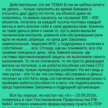
Действительно, это же ТЕМА! Если ни хрЮна ничего
не делать – только заполнять во время бумажки и
отсылать друг другу по почте, на объекте даже не
появляясь, то можно нахапать на госзаказе 300 – 400
объектов, получать за каждый тысячу-полторы каждый
месяц и жить вполне себе в свое удовольствие. Конечно
за такие деньги речи о каком то, пусть мало-мальски
техническом контроле, ремонте или обслуживании речи
идти не может, априори, но цена для Заказчика
замечательная, лицензия МЧС у подрядчика в наличии и
собственно ……все. Отсюда, как вы понимаете, все эти
громкие пожарные дела, типа Зимней вишни, где
системы противопожарной защиты не выполнили своего
назначения. То ли их отключили, то ли просто декорация
висела на потолках, а не работоспособная система СПЗ
– это теперь только прокуратура разберет. Но вот ведь в
чем шутка – кто то же эти системы обслуживал и деньги
получал за это! Акты ведь составлялись ежеквартально о
проверке работоспособности и акты эти подписывались
представителями Заказчика и подрядной организации.
Все бы хорошо, но настал час «Х» – 20.09.2016г.,
появилось в свет Постановление Правительства Р.Ф.
№947, которое изменило формулировку пункта 61 ППР