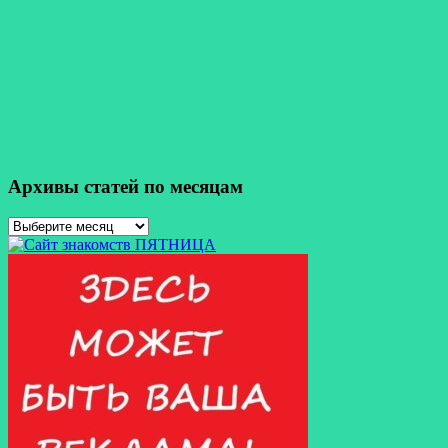
Архивы статей по месяцам
Архивы
статей
по
месяцам