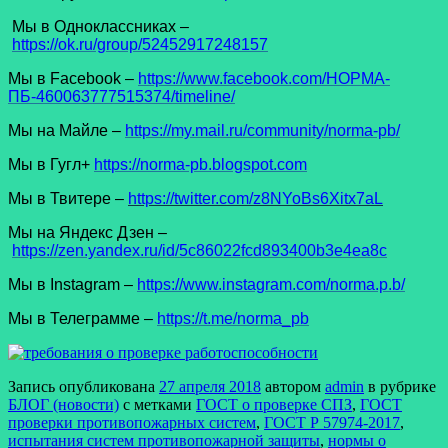
Мы в Одноклассниках –
https://ok.ru/group/52452917248157
Мы в Facеbook –
https://www.facebook.com/НОРМА-
ПБ-460063777515374/timeline/
Мы на Майле –
https://my.mail.ru/community/norma-pb/
Мы в Гугл+
https://norma-pb.blogspot.com
Мы в Твитере –
https://twitter.com/z8NYoBs6Xitx7aL
Мы на Яндекс Дзен –
https://zen.yandex.ru/id/5c86022fcd893400b3e4ea8c
Мы в Instagram –
https://www.instagram.com/norma.p.b/
Мы в Телеграмме –
https://t.me/norma_pb
Запись опубликована
27 апреля 2018
автором
admin
в рубрике
БЛОГ (новости)
с метками
ГОСТ о проверке СПЗ
,
ГОСТ
проверки противопожарных систем
,
ГОСТ Р 57974-2017
,
испытания систем противопожарной защиты
,
нормы о