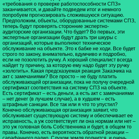
«требования о проверке работоспособности СПЗ»
заканчивается, и давайте подведем итог и немного
попробуем прогнозировать сложившуюся ситуацию.
Предположим, объекты, оборудованные системами СПЗ,
теперь будут проверять сторонние экспертно-
аудиторские организации. Что будет? Во первых, эти
экспертные организации будут драть три шкуры с
организаций, которые выполняют техническое
обслуживание на объекте. Это к бабке не ходи. Все будет
строго по закону, внимательно, вдумчиво и подробно,
если не позолотить ручку. А хороший специалист всегда
найдет ту причину, за которую ему надо будет эту ручку
«золотить». Какая предсказуемая реакция Заказчика на
акт с замечаниями? Все просто – не буду платить
обслуживающей организации, пока не получу очередной
сертификат соответствия на систему СПЗ на объекте.
Есть сертификат – есть деньги, а есть акт с замечаниями
– нет денег (в лучшем случае), а в худшем – есть
штрафные санкции. Все так или я что то упустил?
Конечно обслуживающая организация заявит, что
обслуживает существующую систему и обеспечивает ее
исправность, а уж соответствует ли она нормам или нет –
это уж головная боль Собственника и будет, в общем то
правы. Конечно, есть вероятность обратной реакции –
сарафанного радио. Слухом земля полнится, и очень