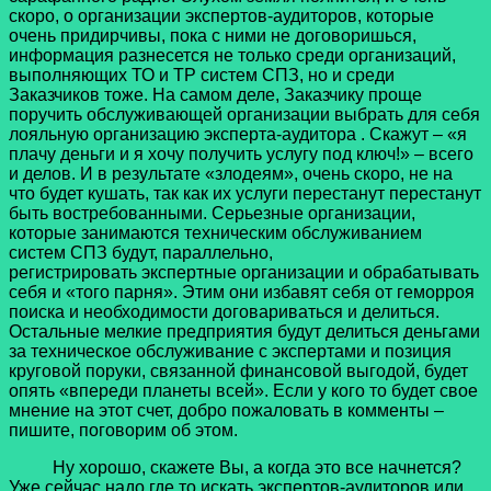
скоро, о организации экспертов-аудиторов, которые
очень придирчивы, пока с ними не договоришься,
информация разнесется не только среди организаций,
выполняющих ТО и ТР систем СПЗ, но и среди
Заказчиков тоже. На самом деле, Заказчику проще
поручить обслуживающей организации выбрать для себя
лояльную организацию эксперта-аудитора . Скажут – «я
плачу деньги и я хочу получить услугу под ключ!» – всего
и делов. И в результате «злодеям», очень скоро, не на
что будет кушать, так как их услуги перестанут перестанут
быть востребованными. Серьезные организации,
которые занимаются техническим обслуживанием
систем СПЗ будут, параллельно,
регистрировать экспертные организации и обрабатывать
себя и «того парня». Этим они избавят себя от геморроя
поиска и необходимости договариваться и делиться.
Остальные мелкие предприятия будут делиться деньгами
за техническое обслуживание с экспертами и позиция
круговой поруки, связанной финансовой выгодой, будет
опять «впереди планеты всей». Если у кого то будет свое
мнение на этот счет, добро пожаловать в комменты –
пишите, поговорим об этом.
Ну хорошо, скажете Вы, а когда это все начнется?
Уже сейчас надо где то искать экспертов-аудиторов или