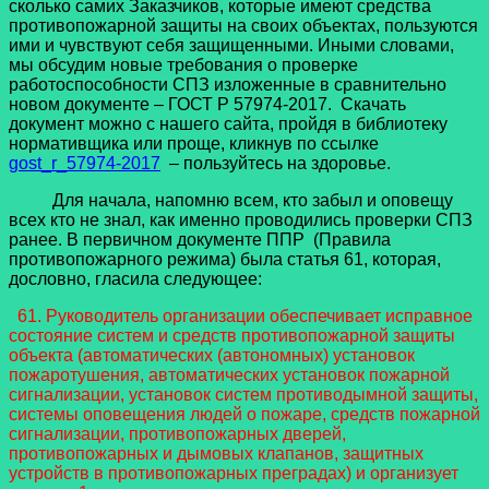
сколько самих Заказчиков, которые имеют средства
противопожарной защиты на своих объектах, пользуются
ими и чувствуют себя защищенными. Иными словами,
мы обсудим новые требования о проверке
работоспособности СПЗ изложенные в сравнительно
новом документе – ГОСТ Р 57974-2017. Скачать
документ можно с нашего сайта, пройдя в библиотеку
нормативщика или проще, кликнув по ссылке
gost_r_57974-2017
– пользуйтесь на здоровье.
Для начала, напомню всем, кто забыл и оповещу
всех кто не знал, как именно проводились проверки СПЗ
ранее. В первичном документе ППР (Правила
противопожарного режима) была статья 61, которая,
дословно, гласила следующее:
61. Руководитель организации обеспечивает исправное
состояние систем и средств противопожарной защиты
объекта (автоматических (автономных) установок
пожаротушения, автоматических установок пожарной
сигнализации, установок систем противодымной защиты,
системы оповещения людей о пожаре, средств пожарной
сигнализации, противопожарных дверей,
противопожарных и дымовых клапанов, защитных
устройств в противопожарных преградах) и организует