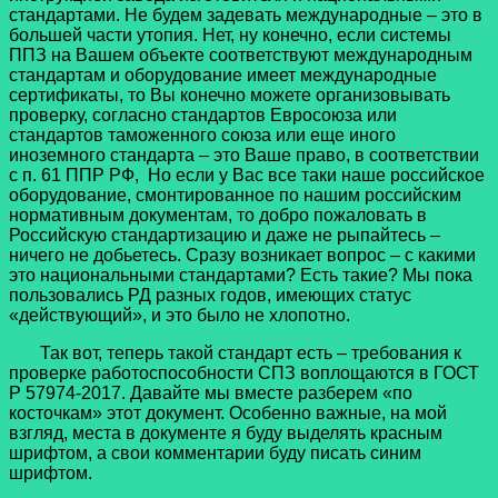
стандартами. Не будем задевать международные – это в
большей части утопия. Нет, ну конечно, если системы
ППЗ на Вашем объекте соответствуют международным
стандартам и оборудование имеет международные
сертификаты, то Вы конечно можете организовывать
проверку, согласно стандартов Евросоюза или
стандартов таможенного союза или еще иного
иноземного стандарта – это Ваше право, в соответствии
с п. 61 ППР РФ, Но если у Вас все таки наше российское
оборудование, смонтированное по нашим российским
нормативным документам, то добро пожаловать в
Российскую стандартизацию и даже не рыпайтесь –
ничего не добьетесь. Сразу возникает вопрос – с какими
это национальными стандартами? Есть такие? Мы пока
пользовались РД разных годов, имеющих статус
«действующий», и это было не хлопотно.
Так вот, теперь такой стандарт есть – требования к
проверке работоспособности СПЗ воплощаются в ГОСТ
Р 57974-2017. Давайте мы вместе разберем «по
косточкам» этот документ. Особенно важные, на мой
взгляд, места в документе я буду выделять красным
шрифтом, а свои комментарии буду писать синим
шрифтом.