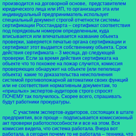
производится на договорной основе, представителем
юридического лица или ИП, то организация эта или
индивидуальный предприниматель использует
специальный документ строгой отчетности системы
сертификации Росстандарта
– сертификат соответствия
под порядковым номером определенным, куда
вписывается или впечатывается название объекта
проверки, заверяется печатью органа сертификации и
сертификат этот выдается собственнику объекта. Срок
действия сертификата – 3 месяца, до следующей
проверки. Если за время действия сертификата на
объекте что то похожее на пожар случится, комиссия
проверяющих обнаружит на объекте (или пепелище
объекта) какие то доказательства неисполнения
системой противопожарной автоматики своих функций
или не соответствия нормативным документам, то
«пришлых» экспертов-аудиторов строго спросят
ПОЧЕМУ так получилось. Скорее всего, спрашивать
будут работники прокуратуры.
С участием экспертов-аудиторов, состоящих в штате
предприятия, все проще – подписывается комиссионный
акт проверки работоспособности и все на этом. Вся
комиссия видела, что система работала. Вчера вот
работала, а сегодня почему то не работала – техника, что