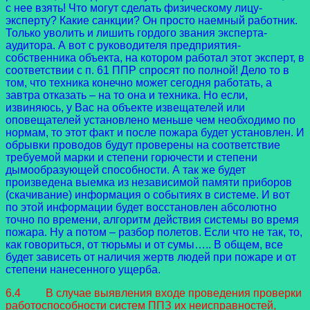
с нее взять! Что могут сделать физическому лицу-
эксперту? Какие санкции? Он просто наемный работник.
Только уволить и лишить гордого звания эксперта-
аудитора. А вот с руководителя предприятия-
собственника объекта, на котором работал этот эксперт, в
соответствии с п. 61 ППР спросят по полной! Дело то в
том, что техника конечно может сегодня работать, а
завтра отказать – на то она и техника. Но если,
извиняюсь, у Вас на объекте извещателей или
оповещателей установлено меньше чем необходимо по
нормам, то этот факт и после пожара будет установлен. И
обрывки проводов будут проверены на соответствие
требуемой марки и степени горючести и степени
дымообразующей способности. А так же будет
произведена выемка из независимой памяти приборов
(скачивание) информация о событиях в системе. И вот
по этой информации будет восстановлен абсолютно
точно по времени, алгоритм действия системы во время
пожара. Ну а потом – разбор полетов. Если что не так, то,
как говориться, от тюрьмы и от сумы….. В общем, все
будет зависеть от наличия жертв людей при пожаре и от
степени нанесенного ущерба.
6.4 В случае выявления входе проведения проверки
работоспособности систем ППЗ их неисправностей,