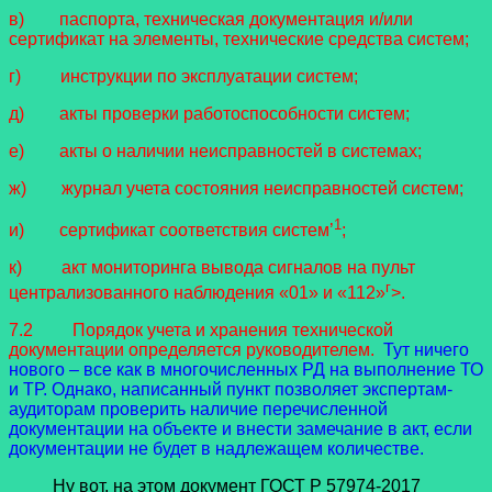
в) паспорта, техническая документация и/или
сертификат на элементы, технические средства систем;
г) инструкции по эксплуатации систем;
д) акты проверки работоспособности систем;
е) акты о наличии неисправностей в системах;
ж) журнал учета состояния неисправностей систем;
1
и) сертификат соответствия систем’
;
к) акт мониторинга вывода сигналов на пульт
г
централизованного наблюдения «01» и «112»
>.
7.2 Порядок учета и хранения технической
документации определяется руководителем.
Тут ничего
нового – все как в многочисленных РД на выполнение ТО
и ТР. Однако, написанный пункт позволяет экспертам-
аудиторам проверить наличие перечисленной
документации на объекте и внести замечание в акт, если
документации не будет в надлежащем количестве.
Ну вот, на этом документ ГОСТ Р 57974-2017