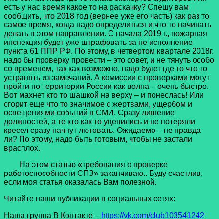
есть у нас время какое то на раскачку? Спешу вам
сообщить, что 2018 год (вернее уже его часть) как раз то
самое время, когда надо определиться и что то начинать
делать в этом направлении. С начала 2019 г., пожарная
инспекция будет уже штрафовать за не исполнение
пункта 61 ППР РФ. По этому, в четвертом квартале 2018г.
надо бы проверку провести – это совет, и не тянуть особо
со временем, так как возможно, надо будет где то что то
устранять из замечаний. А комиссии с проверками могут
пройти по территории России как волна – очень быстро.
Вот махнет кто то шашкой на верху – и понеслась! Или
сгорит еще что то значимое с жертвами, ущербом и
освещениями событий в СМИ. Сразу лишение
должностей, а те кто как то уцепились и не потеряли
кресел сразу начнут лютовать. Ожидаемо – не правда
ли? По этому, надо быть готовым, чтобы не застали
врасплох.
На этом статью «требования о проверке
работоспособности СПЗ» заканчиваю.. Буду счастлив,
если моя статья оказалась Вам полезной.
Читайте наши публикации в социальных сетях:
Наша группа В Контакте –
https://vk.com/club103541242