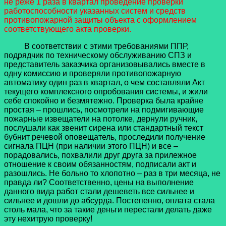
не реже 1 раза в квартал проведение проверки
работоспособности указанных систем и средств
противопожарной защиты объекта с оформлением
соответствующего акта проверки.
В соответствии с этими требованиями ППР,
подрядчик по техническому обслуживанию СПЗ и
представитель заказчика организовывались вместе в
одну комиссию и проверяли противопожарную
автоматику один раз в квартал, о чем составляли Акт
текущего комплексного опробования системы, и жили
себе спокойно и безмятежно. Проверка была крайне
простая – прошлись, посмотрели на подмигивающие
пожарные извещатели на потолке, дернули ручник,
послушали как звенит сирена или стандартный текст
бубнит речевой оповещатель, проследили получение
сигнала ПЦН (при наличии этого ПЦН) и все –
порадовались, похвалили друг друга за прилежное
отношение к своим обязанностям, подписали акт и
разошлись. Не больно то хлопотно – раз в три месяца, не
правда ли? Соответственно, цены на выполнение
данного вида работ стали дешеветь все сильнее и
сильнее и дошли до абсурда. Постепенно, оплата стала
столь мала, что за такие деньги перестали делать даже
эту нехитрую проверку!