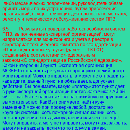
либо механических повреждений, руководитель обязан
принять меры по их устранению, путем привлечения
организаций, осуществляющих деятельность по монтажу,
ремонту и техническому обслуживанию систем ППЗ.
6.5 Результаты проверки работоспособности систем
ППЗ, выполненные экспертной организацией, могут
направляться для мониторинга и учета в реестре в
секретариат технического комитета по стандартизации
«Производственные услуги» (далее — ТК 001).
созданный в соответствии с Федеральным
законом «О стандартизации в Российской Федерации».
Какой интересный пункт! Экспертная организация
МОЖЕТ отправлять результаты проверки в некий центр
мониторинга! Может отправлять, а может не отправлять –
как видите, данный пункт не обязывает, а допускает
действие. Вы понимаете, какую «плетку» этот пункт дает
в руки экспертной организации против Заказчика? Ай-яй-
яй ….. как бы не нарваться тут на стихийную коррупцию и
вымогательство! Как Вы понимаете, найти кучу
замечаний можно при проверке любой, достаточно
крупной системы, хоть пожарной сигнализации, хоть
пожаротушения, хоть дымоудаления или чего то еще!
Могу направить, а могу не направить, могу глаза закрыть,
а могу и не закрыть, если что то получу в замен.