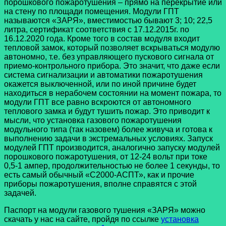
порошкового пожаротушения – прямо на перекрытие или
на стену по площади помещения. Модули ГПТ
называются «ЗАРЯ», вместимостью бывают 3; 10; 22,5
литра, сертификат соответствия с 17.12.2015г. по
16.12.2020 года. Кроме того в состав модуля входит
тепловой замок, который позволяет вскрываться модулю
автономно, т.е. без управляющего пускового сигнала от
приемо-контрольного прибора. Это значит, что даже если
система сигнализации и автоматики пожаротушения
окажется выключенной, или по иной причине будет
находиться в нерабочем состоянии на момент пожара, то
модули ГПТ все равно вскроются от автономного
теплового замка и будут тушить пожар. Это приводит к
мысли, что установка газового пожаротушения
модульного типа (так назовем) более живуча и готова к
выполнению задачи в экстремальных условиях. Запуск
модулей ГПТ производится, аналогично запуску модулей
порошкового пожаротушения, от 12-24 вольт при токе
0,5-1 ампер, продолжительностью не более 1 секунды, то
есть самый обычный «С2000-АСПТ», как и прочие
приборы пожаротушения, вполне справятся с этой
задачей.
Паспорт на модули газового тушения «ЗАРЯ» можно
скачать у нас на сайте, пройдя по ссылке
установка