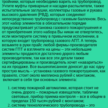
тройники, которые необходимо варить на трубопровод.
Учтите муфты приварные и насадки-распылители, также
испытательные заглушки, коллекторы газовые и рукава
высокого давления (РВД), которые соединяют
непосредственно трубопровод с газовым баллоном. Весь
этот набор элементов в обязательном порядке
предусматривает установка газового пожаротушения и
от приобретения этого набора Вы никак не отвертитесь,
если монтируете систему в привычном исполнении, в
которую входит трубопровод газового АПТ. А теперь
возьмите в руки прайс любой фирмы-производителя
систем ГПТ и взгляните на цены – эти небольшие
элементы продаются достаточно дорого любым
производителем, так как все эти детали также
сертифицированы и производитель хочет «навариться»
на их продаже. Все вышеописанное доносит до нас одну
простую мысль – установка газового пожаротушения, как
правило, стоит около миллиона рублей с монтажом,
включает в себя три основных элемента:
систему пожарной автоматики, которая стоит не
очень дорого – пожарные извещатели, таблички
световые, прибор приема-контроля – все в общем в
пределах 150 тысяч рублей с монтажом;
систему технологического трубопровода – это