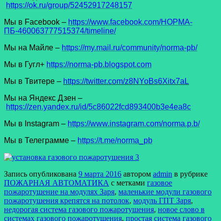
https://ok.ru/group/52452917248157
Мы в Facеbook –
https://www.facebook.com/НОРМА-
ПБ-460063777515374/timeline/
Мы на Майле –
https://my.mail.ru/community/norma-pb/
Мы в Гугл+
https://norma-pb.blogspot.com
Мы в Твитере –
https://twitter.com/z8NYoBs6Xitx7aL
Мы на Яндекс Дзен –
https://zen.yandex.ru/id/5c86022fcd893400b3e4ea8c
Мы в Instagram –
https://www.instagram.com/norma.p.b/
Мы в Телеграмме –
https://t.me/norma_pb
Запись опубликована
9 марта 2016
автором
admin
в рубрике
ПОЖАРНАЯ АВТОМАТИКА
с метками
газовое
пожаротушение на модулях Заря
,
маленькие модули газового
пожаротушения крепятся на потолок
,
модуль ГПТ Заря
,
недорогая система газового пожаротушения
,
новое слово в
системах газового пожаротушения
,
простая система газового