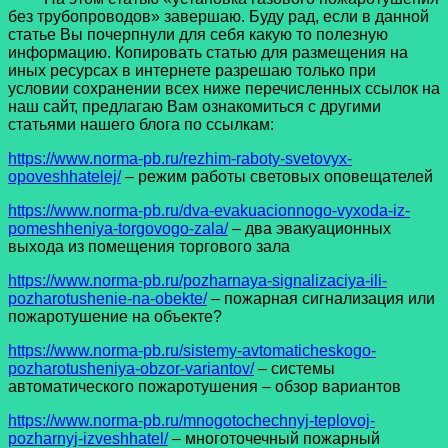
без трубопроводов» завершаю. Буду рад, если в данной
статье Вы почерпнули для себя какую то полезную
информацию. Копировать статью для размещения на
иных ресурсах в интернете разрешаю только при
условии сохранении всех ниже перечисленных ссылок на
наш сайт, предлагаю Вам ознакомиться с другими
статьями нашего блога по ссылкам:
https://www.norma-pb.ru/rezhim-raboty-svetovyx-
opoveshhatelej/
– режим работы световых оповещателей
https://www.norma-pb.ru/dva-evakuacionnogo-vyxoda-iz-
pomeshheniya-torgovogo-zala/
– два эвакуационных
выхода из помещения торгового зала
https://www.norma-pb.ru/pozharnaya-signalizaciya-ili-
pozharotushenie-na-obekte/
– пожарная сигнализация или
пожаротушение на объекте?
https://www.norma-pb.ru/sistemy-avtomaticheskogo-
pozharotusheniya-obzor-variantov/
– системы
автоматического пожаротушения – обзор вариантов
https://www.norma-pb.ru/mnogotochechnyj-teplovoj-
pozharnyj-izveshhatel/
– многоточечный пожарный