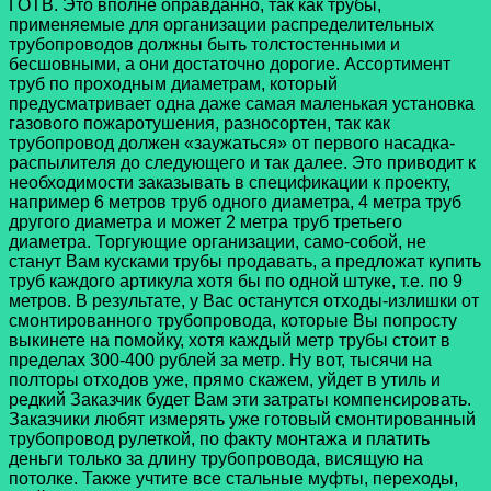
ГОТВ. Это вполне оправданно, так как трубы,
применяемые для организации распределительных
трубопроводов должны быть толстостенными и
бесшовными, а они достаточно дорогие. Ассортимент
труб по проходным диаметрам, который
предусматривает одна даже самая маленькая установка
газового пожаротушения, разносортен, так как
трубопровод должен «заужаться» от первого насадка-
распылителя до следующего и так далее. Это приводит к
необходимости заказывать в спецификации к проекту,
например 6 метров труб одного диаметра, 4 метра труб
другого диаметра и может 2 метра труб третьего
диаметра. Торгующие организации, само-собой, не
станут Вам кусками трубы продавать, а предложат купить
труб каждого артикула хотя бы по одной штуке, т.е. по 9
метров. В результате, у Вас останутся отходы-излишки от
смонтированного трубопровода, которые Вы попросту
выкинете на помойку, хотя каждый метр трубы стоит в
пределах 300-400 рублей за метр. Ну вот, тысячи на
полторы отходов уже, прямо скажем, уйдет в утиль и
редкий Заказчик будет Вам эти затраты компенсировать.
Заказчики любят измерять уже готовый смонтированный
трубопровод рулеткой, по факту монтажа и платить
деньги только за длину трубопровода, висящую на
потолке. Также учтите все стальные муфты, переходы,