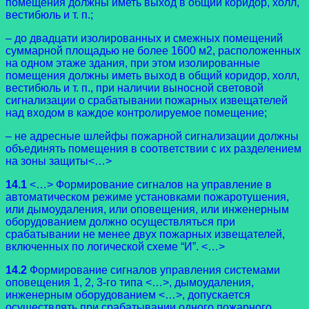
помещения должны иметь выход в общий коридор, холл,
вестибюль и т. п.;
– до двадцати изолированных и смежных помещений
суммарной площадью не более 1600 м2, расположенных
на одном этаже здания, при этом изолированные
помещения должны иметь выход в общий коридор, холл,
вестибюль и т. п., при наличии выносной световой
сигнализации о срабатывании пожарных извещателей
над входом в каждое контролируемое помещение;
– не адресные шлейфы пожарной сигнализации должны
объединять помещения в соответствии с их разделением
на зоны защиты<…>
14.1
<…> Формирование сигналов на управление в
автоматическом режиме установками пожаротушения,
или дымоудаления, или оповещения, или инженерным
оборудованием должно осуществляться при
срабатывании не менее двух пожарных извещателей,
включенных по логической схеме “И”. <…>
14.2
Формирование сигналов управления системами
оповещения 1, 2, 3-го типа <…>, дымоудаления,
инженерным оборудованием <…>, допускается
осуществлять при срабатывании одного пожарного