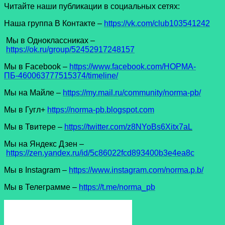
Читайте наши публикации в социальных сетях:
Наша группа В Контакте –
https://vk.com/club103541242
Мы в Одноклассниках –
https://ok.ru/group/52452917248157
Мы в Facеbook –
https://www.facebook.com/НОРМА-
ПБ-460063777515374/timeline/
Мы на Майле –
https://my.mail.ru/community/norma-pb/
Мы в Гугл+
https://norma-pb.blogspot.com
Мы в Твитере –
https://twitter.com/z8NYoBs6Xitx7aL
Мы на Яндекс Дзен –
https://zen.yandex.ru/id/5c86022fcd893400b3e4ea8c
Мы в Instagram –
https://www.instagram.com/norma.p.b/
Мы в Телеграмме –
https://t.me/norma_pb