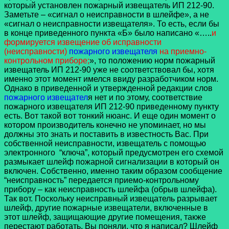
который установлен пожарный извещатель ИП 212-90.
Заметьте – «сигнал о неисправности в шлейфе», а не
«сигнал о неисправности извещателя». То есть, если бы
в конце приведенного пункта «Б» было написано «…..
и
формируется извещение об исправности
(неисправности)
пожарного извещателя
на приемно-
контрольном приборе;
», то положению норм пожарный
извещатель ИП 212-90 уже не соответствовал бы, хотя
именно этот момент имелся ввиду разработчиком норм.
Однако в приведенной и утвержденной редакции слов
пожарного извещател
я нет и по этому, соответствие
пожарного извещателя ИП 212-90 приведенному пункту
есть. Вот такой вот тонкий нюанс. И еще один момент о
котором производитель конечно не упоминает, но мы
должны это знать и поставить в известность Вас. При
собственной неисправности, извещатель с помощью
электронного “ключа”, который предусмотрен его схемой
размыкает шлейф пожарной сигнализации в который он
включен. Собственно, именно таким образом сообщение
“неисправность” передается приемо-контрольному
прибору – как неисправность шлейфа (обрыв шлейфа).
Так вот. Поскольку неисправный извещатель разрывает
шлейф, другие пожарные извещатели, включенные в
этот шлейф, защищающие другие помещения, также
перестают работать. Вы поняли, что я написал? Шлейф