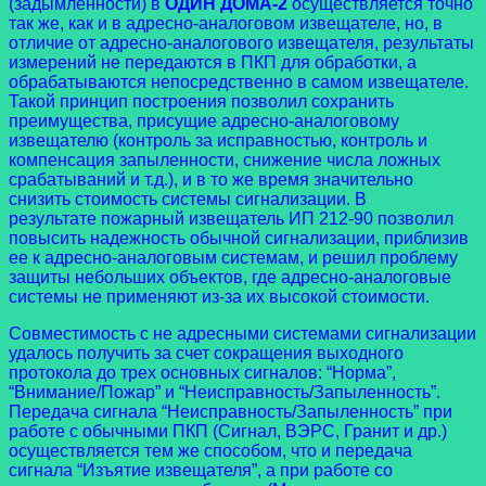
(задымленности) в
ОДИН ДОМА-2
осуществляется точно
так же, как и в адресно-аналоговом извещателе, но, в
отличие от адресно-аналогового извещателя, результаты
измерений не передаются в ПКП для обработки, а
обрабатываются непосредственно в самом извещателе.
Такой принцип построения позволил сохранить
преимущества, присущие адресно-аналоговому
извещателю (контроль за исправностью, контроль и
компенсация запыленности, снижение числа ложных
срабатываний и т.д.), и в то же время значительно
снизить стоимость системы сигнализации. В
результате пожарный извещатель ИП 212-90 позволил
повысить надежность обычной сигнализации, приблизив
ее к адресно-аналоговым системам, и решил проблему
защиты небольших объектов, где адресно-аналоговые
системы не применяют из-за их высокой стоимости.
Совместимость с не адресными системами сигнализации
удалось получить за счет сокращения выходного
протокола до трех основных сигналов: “Норма”,
“Внимание/Пожар” и “Неисправность/Запыленность”.
Передача сигнала “Неисправность/Запыленность” при
работе с обычными ПКП (Сигнал, ВЭРС, Гранит и др.)
осуществляется тем же способом, что и передача
сигнала “Изъятие извещателя”, а при работе со