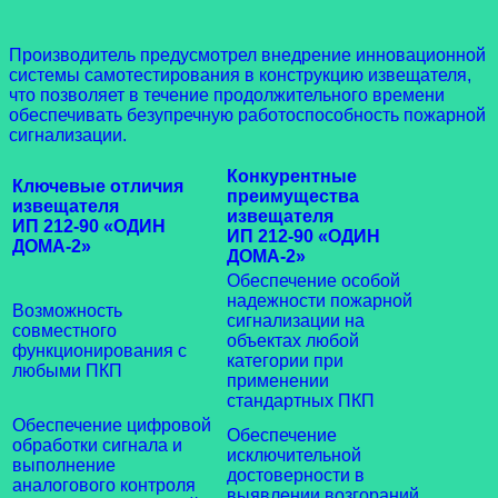
Производитель предусмотрел внедрение инновационной
системы самотестирования в конструкцию извещателя,
что позволяет в течение продолжительного времени
обеспечивать безупречную работоспособность пожарной
сигнализации.
Конкурентные
Ключевые отличия
преимущества
извещателя
извещателя
ИП 212-90 «ОДИН
ИП 212-90 «ОДИН
ДОМА-2»
ДОМА-2»
Обеспечение особой
надежности пожарной
Возможность
сигнализации на
совместного
объектах любой
функционирования с
категории при
любыми ПКП
применении
стандартных ПКП
Обеспечение цифровой
Обеспечение
обработки сигнала и
исключительной
выполнение
достоверности в
аналогового контроля
выявлении возгораний,