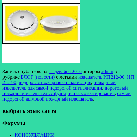
Запись опубликована
11 декабря 2016
автором
admin
в
рубрике
БЛОГ (новости)
с метками
извещатель ИП212-90
,
ИП
212-90
,
недорогая пожарная сигнализация
,
пожарный
извещатель для самой недорогой сигнализации
,
пороговый
пожарный извещатель с функцией самотестирования
,
самый
недорогой дымовой пожарный извещатель
.
выбрать язык сайта
Форумы
КОНСУЛЬТАЦИИ