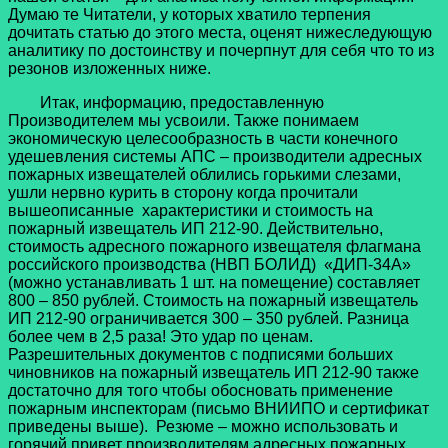
Думаю те Читатели, у которых хватило терпения
дочитать статью до этого места, оценят нижеследующую
аналитику по достоинству и почерпнут для себя что то из
резонов изложенных ниже.
Итак, информацию, предоставленную
Производителем мы усвоили. Также понимаем
экономическую целесообразность в части конечного
удешевления системы АПС – производители адресных
пожарных извещателей облились горькими слезами,
ушли нервно курить в сторону когда прочитали
вышеописанные характеристики и стоимость на
пожарный извещатель ИП 212-90. Действительно,
стоимость адресного пожарного извещателя флагмана
российского производства (НВП БОЛИД) «ДИП-34А»
(можно устанавливать 1 шт. на помещение) составляет
800 – 850 рублей. Стоимость на пожарный извещатель
ИП 212-90 ограничивается 300 – 350 рублей. Разница
более чем в 2,5 раза! Это удар по ценам.
Разрешительных документов с подписями больших
чиновников на пожарный извещатель ИП 212-90 также
достаточно для того чтобы обосновать применение
пожарным инспекторам (письмо ВНИИПО и сертификат
приведены выше). Резюме – можно использовать и
горячий привет производителям адресных пожарных