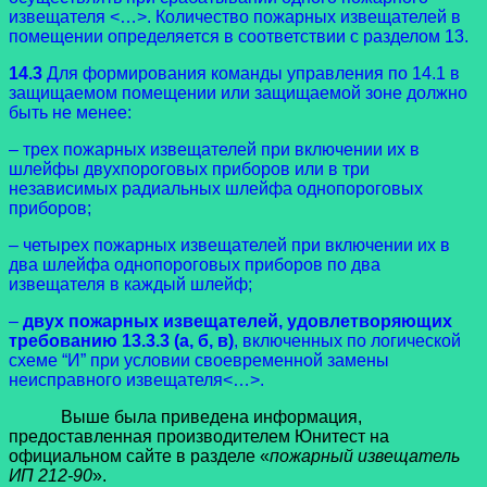
извещателя <…>. Количество пожарных извещателей в
помещении определяется в соответствии с разделом 13.
14.3
Для формирования команды управления по 14.1 в
защищаемом помещении или защищаемой зоне должно
быть не менее:
– трех пожарных извещателей при включении их в
шлейфы двухпороговых приборов или в три
независимых радиальных шлейфа однопороговых
приборов;
– четырех пожарных извещателей при включении их в
два шлейфа однопороговых приборов по два
извещателя в каждый шлейф;
–
двух пожарных извещателей, удовлетворяющих
требованию 13.3.3 (а, б, в)
, включенных по логической
схеме “И” при условии своевременной замены
неисправного извещателя<…>.
Выше была приведена информация,
предоставленная производителем Юнитест на
официальном сайте в разделе «
пожарный извещатель
ИП 212-90
».