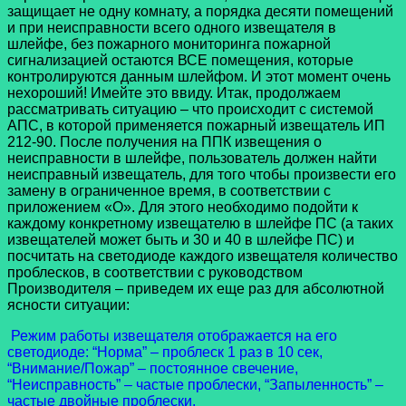
защищает не одну комнату, а порядка десяти помещений
и при неисправности всего одного извещателя в
шлейфе, без пожарного мониторинга пожарной
сигнализацией остаются ВСЕ помещения, которые
контролируются данным шлейфом. И этот момент очень
нехороший! Имейте это ввиду. Итак, продолжаем
рассматривать ситуацию – что происходит с системой
АПС, в которой применяется пожарный извещатель ИП
212-90. После получения на ППК извещения о
неисправности в шлейфе, пользователь должен найти
неисправный извещатель, для того чтобы произвести его
замену в ограниченное время, в соответствии с
приложением «О». Для этого необходимо подойти к
каждому конкретному извещателю в шлейфе ПС (а таких
извещателей может быть и 30 и 40 в шлейфе ПС) и
посчитать на светодиоде каждого извещателя количество
проблесков, в соответствии с руководством
Производителя – приведем их еще раз для абсолютной
ясности ситуации:
Режим работы извещателя отображается на его
светодиоде: “Норма” – проблеск 1 раз в 10 сек,
“Внимание/Пожар” – постоянное свечение,
“Неисправность” – частые проблески, “Запыленность” –
частые двойные проблески.