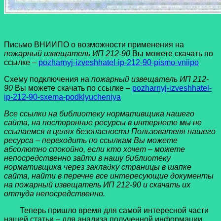
Письмо ВНИИПО о возможности применения на
пожарный извещатель ИП 212-90
Вы можете скачать по
ссылке –
pozharnyj-izveshhatel-ip-212-90-pismo-vniipo
Схему подключения на
пожарный извещатель ИП 212-
90
Вы можете скачать по ссылке –
pozharnyj-izveshhatel-
ip-212-90-sxema-podklyucheniya
Все ссылки на библиотеку нормативщика нашего
сайта, на посторонние ресурсы в интернете мы не
ссылаемся в целях безопасности Пользователя нашего
ресурса – переходить по ссылкам Вы можете
абсолютно спокойно, если кто хочет – можете
непосредственно зайти в нашу библиотеку
нормативщика через закладку страницы в шапке
сайта, найти в перечне все интересующие документы
на пожарный извещатель ИП 212-90 и скачать их
оттуда непосредственно.
Теперь пришло время для самой интересной части
нашей статьи – для анализа полученной информации.