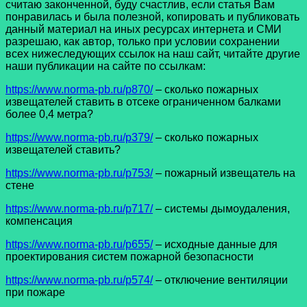
считаю законченной, буду счастлив, если статья Вам
понравилась и была полезной, копировать и публиковать
данный материал на иных ресурсах интернета и СМИ
разрешаю, как автор, только при условии сохранении
всех нижеследующих ссылок на наш сайт, читайте другие
наши публикации на сайте по ссылкам:
https://www.norma-pb.ru/p870/
– сколько пожарных
извещателей ставить в отсеке ограниченном балками
более 0,4 метра?
https://www.norma-pb.ru/p379/
– сколько пожарных
извещателей ставить?
https://www.norma-pb.ru/p753/
– пожарный извещатель на
стене
https://www.norma-pb.ru/p717/
– системы дымоудаления,
компенсация
https://www.norma-pb.ru/p655/
– исходные данные для
проектирования систем пожарной безопасности
https://www.norma-pb.ru/p574/
– отключение вентиляции
при пожаре