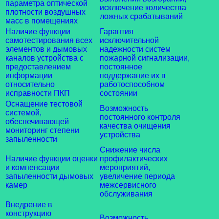
параметра оптической
исключение количества
плотности воздушных
ложных срабатываний
масс в помещениях
Наличие функции
Гарантия
самотестирования всех
исключительной
элементов и дымовых
надежности систем
каналов устройства с
пожарной сигнализации,
предоставлением
постоянное
информации
поддержание их в
относительно
работоспособном
исправности ПКП
состоянии
Оснащение тестовой
Возможность
системой,
постоянного контроля
обеспечивающей
качества очищения
мониторинг степени
устройства
запыленности
Снижение числа
Наличие функции оценки
профилактических
и компенсации
мероприятий,
запыленности дымовых
увеличение периода
камер
межсервисного
обслуживания
Внедрение в
конструкцию
Возможность