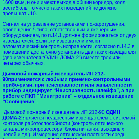
1600 кв.м, и они имеют выход в общий коридор, холл,
вестибюль, то число таких помещений не должно
превышать 10.
Сигнал на управление установками пожаротушения,
оповещения 5 типа, ответственным инженерным
оборудованием, по п.14.1 должен формироваться от двух
извещателей. Если эти извещатели имеют
автоматический контроль исправности, согласно п.14.3 в
помещении достаточно установить два таких извещателя
(два извещателя “ОДИН ДОМА-2”) вместо трех или
четырех обычных.
Дымовой пожарный извещатель ИП 212-
90
применяется с любыми приемно-контрольными
прибо-рами, при неисправности или запыленности
прибор индицирует “Неисправность шлейфа”, а при
работе с ПКП “Минитроник” – отдельное извещение
“Сообщение”.
Дымовой пожарный извещатель ИП 212-90
ОДИН
ДОМА-2
является неадресным изве-щателем с системой
контроля работоспособности (контроль оптического
канала, микропроцессора, блока питания, выходных
цепей и т.д.). Измерение оптической плотности среды