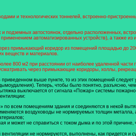
водами и технологических тоннелей, встроенно-пристроен
и подземных автостоянок, отдельно расположенных, встрое
– с применением автоматизированных устройств), а также из
через примыкающий коридор из помещений площадью до 200 
их веществ и материалов.
олее 800 м2 при расстоянии от наиболее удаленной части
дусматривать через примыкающие коридоры, холлы, рекреац
иведенном выше пункте, то из этих помещений следует у
дымоудаления). Теперь, чтобы было понятно, разъясню, че
тяжка выключается от сигнала «Пожар» системы пожарной 
ентиляции:
 по всем помещениям здания и соединяются в некой вытя
именяются воздуховоды не нормируемых толщин металла, а
атериалов;
 и может не справиться с током дыма и по этой причине,
ентиляции не нормируются, выполнены, как придется и су