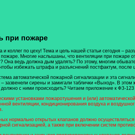
ь при пожаре
коллег по цеху! Тема и цель нашей статьи сегодня – раз
 пожаре. Многие наслышаны, что вентиляции при пожаре от
 Она ведь должна дым удалять? По этому, многим обывател
 чтобы избежать штрафа и разъяснений постфактум, после ш
ма автоматической пожарной сигнализации и эта сигнали
– зазвенели сирены и замигали таблички «Выход». В этом
должно с ними происходить? Читаем приложение к ФЗ-123 –
ескими установками пожаротушения и (или) автоматической
ной вентиляции, кондиционирования воздуха и воздушного
в.
рных нормально открытых клапанов должно осуществлятьс
ной сигнализацией, а также при включении систем противо