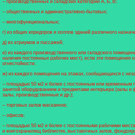
– производственных и складских категорий А, Б, В;
– общественных и административно-бытовых;
– многофункциональных;
г) из общих коридоров и холлов зданий различного назн
д) из атриумов и пассажей;
е) из каждого производственного или складского помеще
наличия постоянных рабочих мест), если эти помещения отне
огнестойкости;
ж) из каждого помещения на этажах, сообщающихся с нез
– площадью 50 м2 и более с постоянным или временным 
занятой оборудованием и предметами интерьера (залы и ф
залы, производственные и др.);
– торговых залов магазинов;
– офисов;
– площадью 50 м2 и более с постоянными рабочими места
и книгохранилищ библиотек, выставочных залов, фондохр