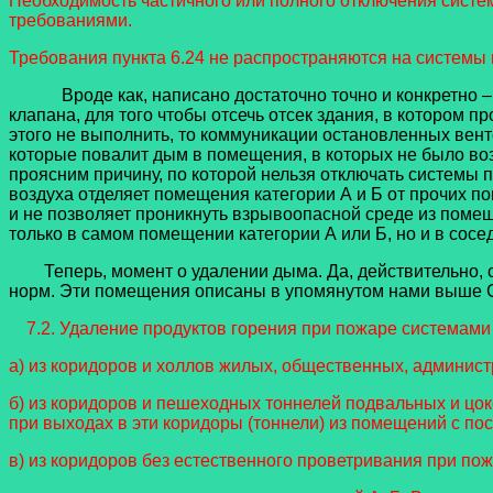
Необходимость частичного или полного отключения систе
требованиями.
Требования пункта 6.24 не распространяются на системы
Вроде как, написано достаточно точно и конкретно – 
клапана, для того чтобы отсечь отсек здания, в котором 
этого не выполнить, то коммуникации остановленных вен
которые повалит дым в помещения, в которых не было воз
проясним причину, по которой нельзя отключать системы 
воздуха отделяет помещения категории А и Б от прочих 
и не позволяет проникнуть взрывоопасной среде из помеще
только в самом помещении категории А или Б, но и в сос
Теперь, момент о удалении дыма. Да, действительно, с
норм. Эти помещения описаны в упомянутом нами выше СП7
7.2. Удаление продуктов горения при пожаре системам
а) из коридоров и холлов жилых, общественных, админис
б) из коридоров и пешеходных тоннелей подвальных и ц
при выходах в эти коридоры (тоннели) из помещений с п
в) из коридоров без естественного проветривания при пож