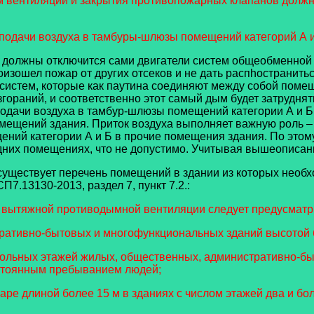
м вентиляции и закрытия противопожарных клапанов должна
 подачи воздуха в тамбуры-шлюзы помещений категорий А и
должны отключится сами двигатели систем общеобменной 
произошел пожар от других отсеков и не дать распhострани
тсистем, которые как паутина соединяют между собой поме
гораний, и соответственно этот самый дым будет затрудня
подачи воздуха в тамбур-шлюзы помещений категории А и Б
помещений здания. Приток воздуха выполняет важную роль 
ний категории А и Б в прочие помещения здания. По этому,
едних помещениях, что не допустимо. Учитывая вышеописан
уществует перечень помещений в здании из которых необх
.13130-2013, раздел 7, пункт 7.2.:
и вытяжной противодымной вентиляции следует предусматр
тративно-бытовых и многофункциональных зданий высотой 
окольных этажей жилых, общественных, административно-б
остоянным пребыванием людей;
аре длиной более 15 м в зданиях с числом этажей два и бо