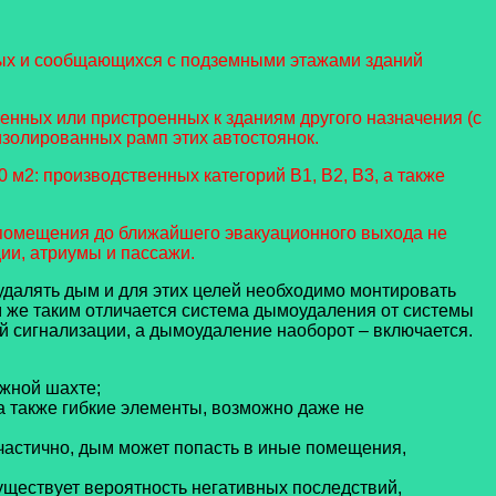
ных и сообщающихся с подземными этажами зданий
нных или пристроенных к зданиям другого назначения (с
 изолированных рамп этих автостоянок.
м2: производственных категорий В1, В2, В3, а также
 помещения до ближайшего эвакуационного выхода не
ии, атриумы и пассажи.
далять дым и для этих целей необходимо монтировать
м же таким отличается система дымоудаления от системы
сигнализации, а дымоудаление наоборот – включается.
жной шахте;
 также гибкие элементы, возможно даже не
 частично, дым может попасть в иные помещения,
ществует вероятность негативных последствий,