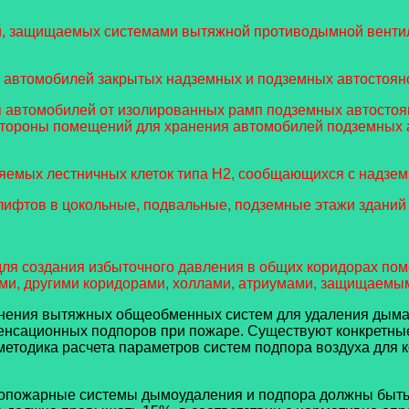
ний, защищаемых системами вытяжной противодымной венти
 автомобилей закрытых надземных и подземных автостояно
 автомобилей от изолированных рамп подземных автостоян
тороны помещений для хранения автомобилей подземных ав
яемых лестничных клеток типа Н2, сообщающихся с надзем
фтов в цокольные, подвальные, подземные этажи зданий 
для создания избыточного давления в общих коридорах по
иями, другими коридорами, холлами, атриумами, защищаем
нения вытяжных общеобменных систем для удаления дыма
енсационных подпоров при пожаре. Существуют конкретные
 методика расчета параметров систем подпора воздуха для
вопожарные системы дымоудаления и подпора должны быть