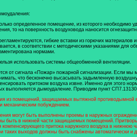
ымоудаления:
ько определенное помещение, из которого необходимо уд
ния, то на поверхность воздуховода наносится огнезащитн
егламентируются, гибкие вставки из горючих материалов 
ается, в соответствии с методическими указаниями для об
ламентирована нормами.
льзя использовать системы общеобменной вентиляции.
тся от сигнала «Пожар» пожарной сигнализации. Если мы 
имать, что бесконечно высасывать задымленную воздушную
пенсировать притоком воздуха извне. Именно для этого но
х выполняется дымоудаление. Приводим пункт СП7.13130-20
ения из помещений, защищаемых вытяжной противодымной 
ли механическим побуждением.
ения могут быть выполнены проемы в наружных ограждени
ы быть в нижней части защищаемых помещений. Притвор
 компенсирующего притока наружного воздуха в нижнюю ч
и таких выходов должны быть снабжены автоматически и 