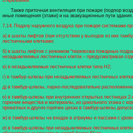
открывания.
Также приточная вентиляция при пожаре (подпор воздух
иные помещения (этажи) и на эвакуационные пути здания. 
7.14. Подачу наружного воздуха при пожаре системами п
а) в шахты лифтов (при отсутствии у выходов из них та
лестничными клетками;
б) в шахты лифтов с режимом “перевозка пожарных подра
незадымляемых лестничных клеток – предусматривая отд
в) в незадымляемые лестничные клетки типа Н2;
г) в тамбур-шлюзы при незадымляемых лестничных клетка
д) в тамбур-шлюзы, парно-последовательно расположенн
е) в тамбур-шлюзы при внутренних открытых лестницах 2-
горючие вещества и материалы, из цокольного этажа с ко
прокатных и других горячих цехах в тамбур-шлюзы допуск
ж) в тамбур-шлюзы на входах в атриумы и пассажи с уров
и) в тамбур-шлюзы при незадымляемых лестничных клетка