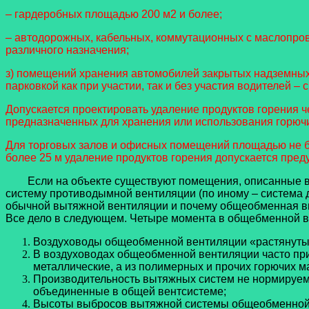
– гардеробных площадью 200 м2 и более;
– автодорожных, кабельных, коммутационных с маслопро
различного назначения;
з) помещений хранения автомобилей закрытых надземных 
парковкой как при участии, так и без участия водителей 
Допускается проектировать удаление продуктов горения 
предназначенных для хранения или использования горюч
Для торговых залов и офисных помещений площадью не б
более 25 м удаление продуктов горения допускается пре
Если на объекте существуют помещения, описанные в пр
систему противодымной вентиляции (по иному – система 
обычной вытяжной вентиляции и почему общеобменная вы
Все дело в следующем. Четыре момента в общебменной в
Воздуховоды общеобменной вентиляции «растянуты»
В воздуховодах общеобменной вентиляции часто пр
металлические, а из полимерных и прочих горючих м
Производительность вытяжных систем не нормируемая
объединенные в общей вентсистеме;
Высоты выбросов вытяжной системы общеобменной в