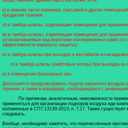
общественных зданиях высотой более 50 м;
к) в нижние части атриумов, пассажей и других помеще
продуктов горения;
л) в тамбур-шлюзы, отделяющие помещения для хранения
м) в тамбур-шлюзы, отделяющие помещения для хранения
устанавливаемые над воротами изолированных рамп со с
эффективности варианты защиты);
н) в тамбур-шлюзы при выходах в вестибюли из незадымл
п) в тамбур-шлюзы (лифтовые холлы) при выходах из ли
р) в помещения безопасных зон.
Допускается предусматривать подачу наружного воздуха 
горения, а также в коридорах, сообщающихся с рекреац
По причинам, аналогичным, невозможности приме
применяться для организации подпоров воздуха иди комп
изложенные в СП7.13130-2013, п. 7.17. Также существует
следовать.
Вообще, необходимо заметить, что перечисленные проти