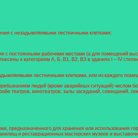
ачения с незадымляемыми лестничными клетками;
ния с постоянными рабочими местами (а для помещений выс
сены к категориям А, Б, В1, В2, В3 в зданиях I – IV степен
адымляемыми лестничными клетками, или из каждого помещ
пребыванием людей (кроме аварийных ситуаций) числом бо
ойе театров, кинотеатров, залы заседаний, совещаний, ле
ми, предназначенного для хранения или использования гор
анилищ и реставрационных мастерских музеев и выставочн