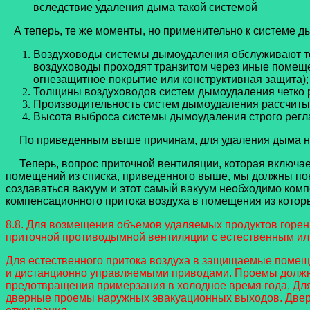
вследствие удаления дыма такой системой
А теперь, те же моменты, но применительно к системе д
Воздуховоды системы дымоудаления обслуживают тол
воздуховоды проходят транзитом через иные помеще
огнезащитное покрытие или конструктивная защита);
Толщины воздуховодов систем дымоудаления четко р
Производительность систем дымоудаления рассчитыв
Высота выброса системы дымоудаления строго рег
По приведенным выше причинам, для удаления дыма не
Теперь, вопрос приточной вентиляции, которая включае
помещений из списка, приведенного выше, мы должны пон
создаваться вакуум и этот самый вакуум необходимо ком
компенсационного притока воздуха в помещения из которы
8.8. Для возмещения объемов удаляемых продуктов гор
приточной противодымной вентиляции с естественным и
Для естественного притока воздуха в защищаемые помещ
и дистанционно управляемыми приводами. Проемы должн
предотвращения примерзания в холодное время года. Для
дверные проемы наружных эвакуационных выходов. Двер