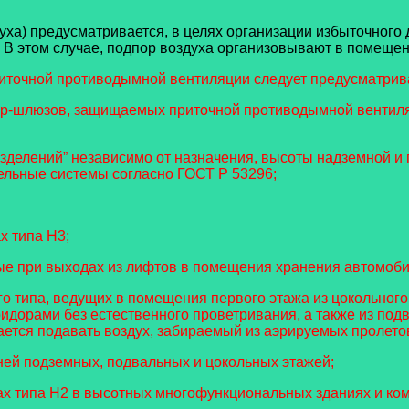
а) предусматривается, в целях организации избыточного
В этом случае, подпор воздуха организовывают в помещения
риточной противодымной вентиляции следует предусматрив
мбур-шлюзов, защищаемых приточной противодымной вентил
зделений” независимо от назначения, высоты надземной и 
ельные системы согласно ГОСТ Р 53296;
х типа Н3;
ые при выходах из лифтов в помещения хранения автомоби
го типа, ведущих в помещения первого этажа из цокольног
ридорами без естественного проветривания, а также из под
ается подавать воздух, забираемый из аэрируемых пролето
ней подземных, подвальных и цокольных этажей;
х типа Н2 в высотных многофункциональных зданиях и комп