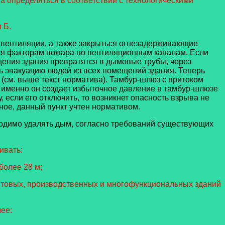
 определяться в соответствии с технологическими
 Б.
вентиляции, а также закрыться огнезадерживающие
ться факторам пожара по вентиляционным каналам. Если
щения здания превратятся в дымовые трубы, через
ть эвакуацию людей из всех помещений здания. Теперь
 (см. выше текст норматива). Тамбур-шлюз с притоком
– именно он создает избыточное давление в тамбур-шлюзе
 если его отключить, то возникнет опасность взрыва не
ное, данный пункт учтен нормативом.
одимо удалять дым, согласно требований существующих
ивать:
более 28 м;
ытовых, производственных и многофункциональных зданий
лее: