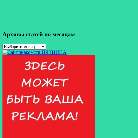
Архивы статей по месяцам
Архивы
статей
по
месяцам