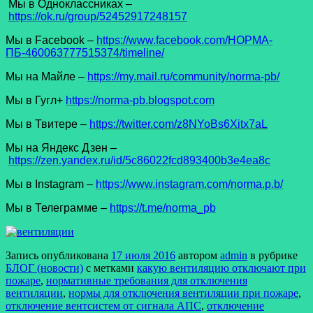
Мы в Одноклассниках –
https://ok.ru/group/52452917248157
Мы в Facеbook –
https://www.facebook.com/НОРМА-
ПБ-460063777515374/timeline/
Мы на Майле –
https://my.mail.ru/community/norma-pb/
Мы в Гугл+
https://norma-pb.blogspot.com
Мы в Твитере –
https://twitter.com/z8NYoBs6Xitx7aL
Мы на Яндекс Дзен –
https://zen.yandex.ru/id/5c86022fcd893400b3e4ea8c
Мы в Instagram –
https://www.instagram.com/norma.p.b/
Мы в Телеграмме –
https://t.me/norma_pb
Запись опубликована
17 июля 2016
автором
admin
в рубрике
БЛОГ (новости)
с метками
какую вентиляцию отключают при
пожаре
,
нормативные требования для отключения
вентиляции
,
нормы для отключения вентиляции при пожаре
,
отключение вентсистем от сигнала АПС
,
отключение