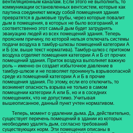
вентиляционным каналам. Если этого не выполнить, то
коммуникации остановленных вентсистем, которые как
паутина соединяют между собой помещения здания
превратятся в дымовые трубы, через которые повалит
дым в помещения, в которых не было возгораний, и
соответственно этот самый дым будет затруднять
эвакуацию людей из всех помещений здания. Теперь
проясним причину, по которой нельзя отключать системы
подачи воздуха в тамбур-шлюзы помещений категории А
и Б (см. выше текст норматива). Тамбур-шлюз с притоком
воздуха отделяет помещения категории А и Б от прочих
помещений здания. Приток воздуха выполняет важную
роль – именно он создает избыточное давление в
тамбур-шлюзе и не позволяет проникнуть взрывоопасной
среде из помещений категории А и Б в прочие
помещения здания. По этому, если его отключить, то
возникнет опасность взрыва не только в самом
помещении категории А или Б, но и в соседних
помещениях, что не допустимо. Учитывая
вышеописанное, данный пункт учтен нормативом.
Теперь, момент о удалении дыма. Да, действительно,
существует перечень помещений в здании из которых
необходимо удалять дым, согласно требований
существующих норм. Эти помещения описаны в