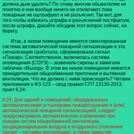
должна дым удалять? По этому, многим обывателям не
понятно и они вообще ничего не отключают, пока
пожарные не оштрафуют и не разъяснят. Так вот, для
того чтобы избежать штрафа и разъяснений постфактум,
после штрафа, давайте обсудим этот вопрос сейчас, на
берегу.
Итак, в неком помещении имеется смонтированная
система автоматической пожарной сигнализации и эта
сигнализация сработала, сформировала сигнал
«Пожар». Соответственно, включилась система
оповещения (СОУЭ) – зазвенели сирены и замигали
таблички «Выход». В этом же неком помещении имеются
принудительная общеобменная приточная и вытяжная
вентиляции. Что же должно с ними происходить? Читаем
приложение к ФЗ-123 – свод правил СП7.13130-2013,
пункт 6.24:
6.24. Для зданий и помещений, оборудованных
автоматическими установками пожаротушения и (или)
автоматической пожарной сигнализацией, следует
предусматривать автоматическое отключение при
пожаре систем общеобменной вентиляции,
кондиционирования воздуха и воздушного отопления
(далее – системы вентиляции), а также закрытие