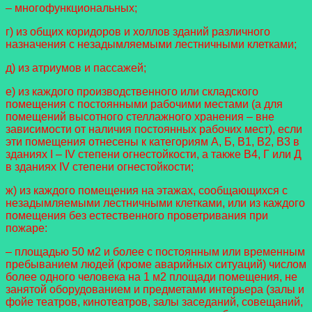
– многофункциональных;
г) из общих коридоров и холлов зданий различного
назначения с незадымляемыми лестничными клетками;
д) из атриумов и пассажей;
е) из каждого производственного или складского
помещения с постоянными рабочими местами (а для
помещений высотного стеллажного хранения – вне
зависимости от наличия постоянных рабочих мест), если
эти помещения отнесены к категориям А, Б, В1, В2, В3 в
зданиях I – IV степени огнестойкости, а также В4, Г или Д
в зданиях IV степени огнестойкости;
ж) из каждого помещения на этажах, сообщающихся с
незадымляемыми лестничными клетками, или из каждого
помещения без естественного проветривания при
пожаре:
– площадью 50 м2 и более с постоянным или временным
пребыванием людей (кроме аварийных ситуаций) числом
более одного человека на 1 м2 площади помещения, не
занятой оборудованием и предметами интерьера (залы и
фойе театров, кинотеатров, залы заседаний, совещаний,