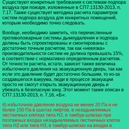
Существуют конкретные требования к системам подпора
воздуха при пожаре, изложенные в СП7.13130-2013, п.
7.17. Также существует методика расчета параметров
систем подпора воздуха для конкретных помещений,
которым необходимо точно следовать.
Вообще, необходимо заметить, что перечисленные
противопожарные системы дымоудаления и подпора
должны быть спроектированы и смонтированы с
достаточно точным расчетом, так как «невязка»
производительности систем не должна превышать 15%,
в соответствии с нормативно определенным расчетом.
От точности расчета, кстати, зависит также величина
избыточного давления на эвакуационную дверь, так как
если это давление будет достаточно большим, то из-за
создавшегося вакуума, люди в процессе эвакуации
просто не смогут открыть эвакуационную дверь и
убежать в безопасную зону. Этот момент также описан в
СП7.13130-2013, п. 7.16, «Б»:
б) избыточное давление воздуха не менее 20 Па и не
более 150 Па в шахтах лифтов, в незадымляемых
лестничных клетках типа Н2, в тамбур-шлюзах при
поэтажных входах незадымляемых лестничных клеток
типа Н2 или типа Н3, в тамбур-шлюзах на входах в