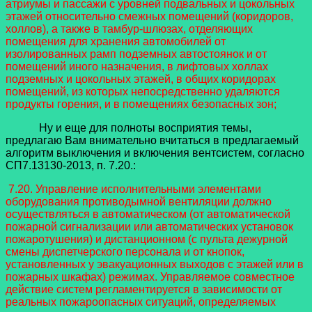
атриумы и пассажи с уровней подвальных и цокольных
этажей относительно смежных помещений (коридоров,
холлов), а также в тамбур-шлюзах, отделяющих
помещения для хранения автомобилей от
изолированных рамп подземных автостоянок и от
помещений иного назначения, в лифтовых холлах
подземных и цокольных этажей, в общих коридорах
помещений, из которых непосредственно удаляются
продукты горения, и в помещениях безопасных зон;
Ну и еще для полноты восприятия темы,
предлагаю Вам внимательно вчитаться в предлагаемый
алгоритм выключения и включения вентсистем, согласно
СП7.13130-2013, п. 7.20.:
7.20. Управление исполнительными элементами
оборудования противодымной вентиляции должно
осуществляться в автоматическом (от автоматической
пожарной сигнализации или автоматических установок
пожаротушения) и дистанционном (с пульта дежурной
смены диспетчерского персонала и от кнопок,
установленных у эвакуационных выходов с этажей или в
пожарных шкафах) режимах. Управляемое совместное
действие систем регламентируется в зависимости от
реальных пожароопасных ситуаций, определяемых