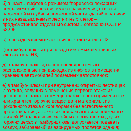
б) в шахты лифтов с режимом “перевозка пожарных
подразделений” независимо от назначения, высоты
надземной и глубины подземной части зданий и наличия
в них незадымляемых лестничных клеток –
предусматривая отдельные системы согласно ГОСТ Р
53296;
в) в незадымляемые лестничные клетки типа Н2;
г) в тамбур-шлюзы при незадымляемых лестничных
клетках типа Н3;
д) в тамбур-шлюзы, парно-последовательно
расположенные при выходах из лифтов в помещения
хранения автомобилей подземных автостоянок;
е) в тамбур-шлюзы при внутренних открытых лестницах
2-го типа, ведущих в помещения первого этажа из
цокольного этажа, в помещениях которого применяются
или хранятся горючие вещества и материалы, из
цокольного этажа с коридорами без естественного
проветривания, а также из подвального или подземных
этажей. В плавильных, литейных, прокатных и других
горячих цехах в тамбур-шлюзы допускается подавать
воздух, забираемый из аэрируемых пролетов здания;