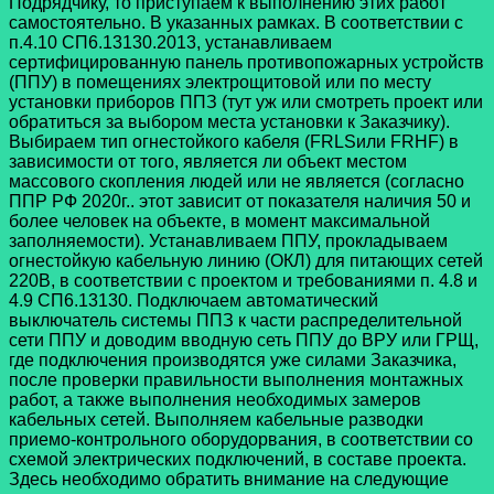
Подрядчику, то приступаем к выполнению этих работ
самостоятельно. В указанных рамках. В соответствии с
п.4.10 СП6.13130.2013, устанавливаем
сертифицированную панель противопожарных устройств
(ППУ) в помещениях электрощитовой или по месту
установки приборов ППЗ (тут уж или смотреть проект или
обратиться за выбором места установки к Заказчику).
Выбираем тип огнестойкого кабеля (FRLSили FRHF) в
зависимости от того, является ли объект местом
массового скопления людей или не является (согласно
ППР РФ 2020г.. этот зависит от показателя наличия 50 и
более человек на объекте, в момент максимальной
заполняемости). Устанавливаем ППУ, прокладываем
огнестойкую кабельную линию (ОКЛ) для питающих сетей
220В, в соответствии с проектом и требованиями п. 4.8 и
4.9 СП6.13130. Подключаем автоматический
выключатель системы ППЗ к части распределительной
сети ППУ и доводим вводную сеть ППУ до ВРУ или ГРЩ,
где подключения производятся уже силами Заказчика,
после проверки правильности выполнения монтажных
работ, а также выполнения необходимых замеров
кабельных сетей. Выполняем кабельные разводки
приемо-контрольного оборудорвания, в соответствии со
схемой электрических подключений, в составе проекта.
Здесь необходимо обратить внимание на следующие