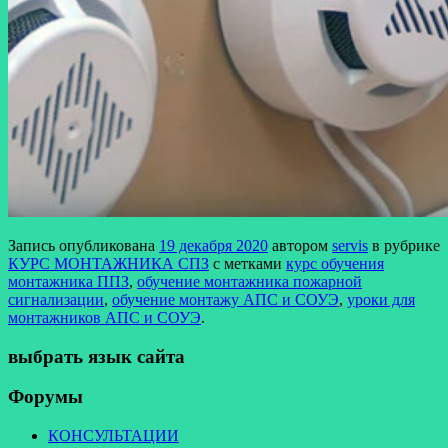
Запись опубликована
19 декабря 2020
автором
servis
в рубрике
КУРС МОНТАЖНИКА СПЗ
с метками
курс обучения
монтажника ППЗ
,
обучение монтажника пожарной
сигнализации
,
обучение монтажу АПС и СОУЭ
,
уроки для
монтажников АПС и СОУЭ
.
выбрать язык сайта
Форумы
КОНСУЛЬТАЦИИ