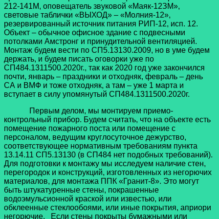
212-141М, оповещатель звуковой «Маяк-12ЗМ»,
световые таблички «ВЫХОД» – «Молния-12»,
резервированный источник питания РИП-12, исп. 12.
Объект – обычное офисное здание с подвесными
потолками Амстронг и принудительной вентиляцией.
Монтаж будем вести по СП5.13130.2009, но в уме будем
держать, и будем писать оговорки уже по
СП484.1311500.2020г., так как 2020 год уже закончился
почти, январь – праздники и отходняк, февраль – день
СА и ВМФ и тоже отходняк, а там – уже 1 марта и
вступает в силу упомянутый СП484.1311500.2020г.
Первым делом, мы монтируем приемо-
контрольный прибор. Будем считать, что на объекте есть
помещение пожарного поста или помещение с
персоналом, ведущим круглосуточное дежурство,
соответствующее нормативным требованиям пункта
13.14.11 СП5.13130 (в СП484 нет подобных требований).
Для подготовки к монтажу мы исследуем наличие стен,
перегородок и конструкций, изготовленных из негорючих
материалов, для монтажа ППК «Гранит-8». Это могут
быть штукатуренные стены, покрашенные
водоэмульсионной краской или известью, или
обклеенные стеклообоями, или иные покрытия, априори
негорючие. Если стены покрыты бумажными или