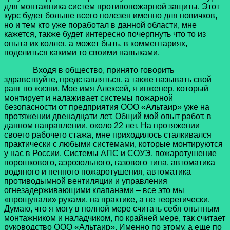
для монтажника систем противопожарной защиты. Этот
курс будет больше всего полезен именно для новичков,
но и тем кто уже поработал в данной области, мне
кажется, также будет интересно почерпнуть что то из
опыта их коллег, а может быть, в комментариях,
поделиться какими то своими навыками.
Входя в общество, принято говорить
здравствуйте, представляться, а также называть свой
ранг по жизни. Мое имя Алексей, я инженер, который
монтирует и налаживает системы пожарной
безопасности от предприятия ООО «Альтаир» уже на
протяжении двенадцати лет. Общий мой опыт работ, в
данном направлении, около 22 лет. На протяжении
своего рабочего стажа, мне приходилось сталкивался
практически с любыми системами, которые монтируются
у нас в России. Системы АПС и СОУЭ, пожаротушение
порошкового, аэрозольного, газового типа, автоматика
водяного и пенного пожаротушения, автоматика
противодымной вентиляции и управления
огнезадерживающими клапанами – все это мы
«прощупали» руками, на практике, а не теоретически.
Думаю, что я могу в полной мере считать себя опытным
монтажником и наладчиком, по крайней мере, так считает
руководство ООО «Альтаир». Именно по этому, а еще по