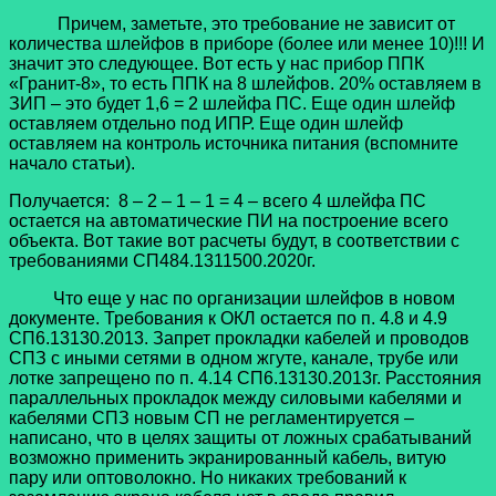
Причем, заметьте, это требование не зависит от
количества шлейфов в приборе (более или менее 10)!!! И
значит это следующее. Вот есть у нас прибор ППК
«Гранит-8», то есть ППК на 8 шлейфов. 20% оставляем в
ЗИП – это будет 1,6 = 2 шлейфа ПС. Еще один шлейф
оставляем отдельно под ИПР. Еще один шлейф
оставляем на контроль источника питания (вспомните
начало статьи).
Получается: 8 – 2 – 1 – 1 = 4 – всего 4 шлейфа ПС
остается на автоматические ПИ на построение всего
объекта. Вот такие вот расчеты будут, в соответствии с
требованиями СП484.1311500.2020г.
Что еще у нас по организации шлейфов в новом
документе. Требования к ОКЛ остается по п. 4.8 и 4.9
СП6.13130.2013. Запрет прокладки кабелей и проводов
СПЗ с иными сетями в одном жгуте, канале, трубе или
лотке запрещено по п. 4.14 СП6.13130.2013г. Расстояния
параллельных прокладок между силовыми кабелями и
кабелями СПЗ новым СП не регламентируется –
написано, что в целях защиты от ложных срабатываний
возможно применить экранированный кабель, витую
пару или оптоволокно. Но никаких требований к