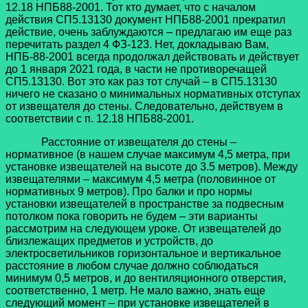
12.18 НПБ88-2001. Тот кто думает, что с началом
действия СП5.13130 документ НПБ88-2001 прекратил
действие, очень заблуждаются – предлагаю им еще раз
перечитать раздел 4 ФЗ-123. Нет, докладываю Вам,
НПБ-88-2001 всегда продолжал действовать и действует
до 1 января 2021 года, в части не противоречащей
СП5.13130. Вот это как раз тот случай – в СП5.13130
ничего не сказано о минимальных нормативных отступах
от извещателя до стены. Следовательно, действуем в
соответствии с п. 12.18 НПБ88-2001.
Расстояние от извещателя до стены –
нормативное (в нашем случае максимум 4,5 метра, при
установке извещателей на высоте до 3.5 метров). Между
извещателями – максимум 4,5 метра (половинное от
нормативных 9 метров). Про балки и про нормы
установки извещателей в пространстве за подвесным
потолком пока говорить не будем – эти варианты
рассмотрим на следующем уроке. От извещателей до
близлежащих предметов и устройств, до
электросветильников горизонтальное и вертикальное
расстояние в любом случае должно соблюдаться
минимум 0,5 метров, и до вентиляционного отверстия,
соответственно, 1 метр. Не мало важно, знать еще
следующий момент – при установке извещателей в