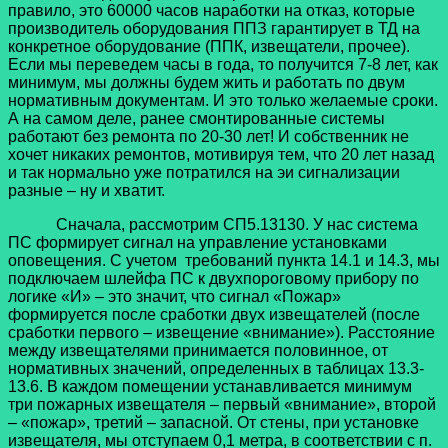
правило, это 60000 часов наработки на отказ, которые
производитель оборудования ППЗ гарантирует в ТД на
конкретное оборудование (ППК, извещатели, прочее).
Если мы переведем часы в года, то получится 7-8 лет, как
минимум, мы должны будем жить и работать по двум
нормативным документам. И это только желаемые сроки.
А на самом деле, ранее смонтированные системы
работают без ремонта по 20-30 лет! И собственник не
хочет никаких ремонтов, мотивируя тем, что 20 лет назад
и так нормально уже потратился на эи сигнализации
разные – ну и хватит.
Сначала, рассмотрим СП5.13130. У нас система
ПС формирует сигнал на управление установками
оповещения. С учетом требований пункта 14.1 и 14.3, мы
подключаем шлейфа ПС к двухпороговому прибору по
логике «И» – это значит, что сигнал «Пожар»
формируется после сработки двух извещателей (после
сработки первого – извещение «внимание»). Расстояние
между извещателями принимается половинное, от
нормативных значений, определенных в таблицах 13.3-
13.6. В каждом помещении устанавливается минимум
три пожарных извещателя – первый «внимание», второй
– «пожар», третий – запасной. От стены, при установке
извещателя, мы отступаем 0,1 метра, в соответствии с п.