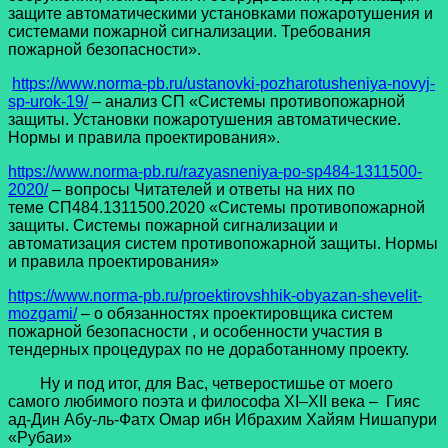
защите автоматическими установками пожаротушения и
системами пожарной сигнализации. Требования
пожарной безопасности».
https://www.norma-pb.ru/ustanovki-pozharotusheniya-novyj-
sp-urok-19/
– анализ СП «Системы противопожарной
защиты. Установки пожаротушения автоматические.
Нормы и правила проектирования».
https://www.norma-pb.ru/razyasneniya-po-sp484-1311500-
2020/
– вопросы Читателей и ответы на них по
теме СП484.1311500.2020 «Системы противопожарной
защиты. Системы пожарной сигнализации и
автоматизация систем противопожарной защиты. Нормы
и правила проектирования»
https://www.norma-pb.ru/proektirovshhik-obyazan-shevelit-
mozgami/
– о обязанностях проектировщика систем
пожарной безопасности , и особенности участия в
тендерных процедурах по не доработанному проекту.
Ну и под итог, для Вас, четверостишье от моего
самого любимого поэта и философа XI–XII века – Гияс
ад-Дин Абу-ль-Фатх Омар ибн Ибрахим Хайям Нишапури
«Рубаи»