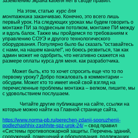
заземлению экрана кабеля нет в своде правил.
На этом, статью
курс для
монтажника
заканчиваю. Конечно, это всего лишь
первый урок. На следующих уроках мы будем говорить о
монтаже ПИ за подвесным потолком, монтаже ПИ между
и вдоль балок. Также мы пройдемся по требованиям к
управлению СОУЭ и другого технологического
оборудования. Популярно было бы сказать “оставайтесь
с нами, на нашем канале!”, но боюсь резвиться, так как
админ может не одобрить, что негативно скажется на
размере оплаты курса для меня. как разработчика.
Может быть, кто то хочет спросить еще что то по
первому уроку? Добро пожаловать в комментарии –
обсудим. Может кто то имеет иной свой взгляд на
перечисленные проблемы монтажа – велком, пишите, мы
с удовольствием послушаем.
Читайте другие публикации на сайте, ссылки на
которые можно найти на Главной странице сайта,
https://www.norma-pb.ru/perechen-zdanij-sooruzhenij-
podlezhashhix-zashhite-spz-urok-24/
– свод правил
«Системы противопожарной защиты. Перечень зданий,
сооружений, помещений и оборудования, подлежащих