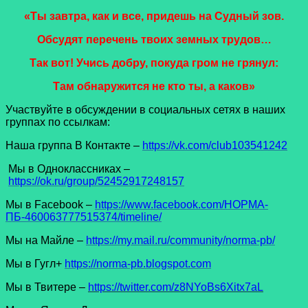
«Ты завтра, как и все, придешь на Судный зов.
Обсудят перечень твоих земных трудов…
Так вот! Учись добру, покуда гром не грянул:
Там обнаружится не кто ты, а каков»
Участвуйте в обсуждении в социальных сетях в наших
группах по ссылкам:
Наша группа В Контакте –
https://vk.com/club103541242
Мы в Одноклассниках –
https://ok.ru/group/52452917248157
Мы в Facеbook –
https://www.facebook.com/НОРМА-
ПБ-460063777515374/timeline/
Мы на Майле –
https://my.mail.ru/community/norma-pb/
Мы в Гугл+
https://norma-pb.blogspot.com
Мы в Твитере –
https://twitter.com/z8NYoBs6Xitx7aL