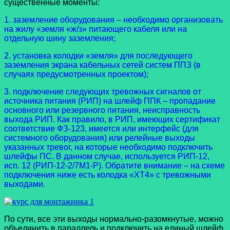
существенные моменты:
1. заземление оборудования – необходимо организовать
на жилу «земля «ж/з» питающего кабеля или на
отдельную шину заземления;
2. установка колодки «земля» для последующего
заземления экрана кабельных сетей систем ППЗ (в
случаях предусмотренных проектом);
3. подключение следующих тревожных сигналов от
источника питания (РИП) на шлейф ППК – пропадание
основного или резервного питания, неисправность
выхода РИП. Как правило, в РИП, имеющих сертификат
соответствие ФЗ-123, имеется или интерфейс (для
системного оборудования) или релейные выходы
указанных тревог, на которые необходимо подключить
шлейфы ПС. В данном случае, используется РИП-12,
исп. 12 (РИП-12-2/7М1-Р). Обратите внимание – на схеме
подключения ниже есть колодка «ХТ4» с тревожными
выходами.
По сути, все эти выходы нормально-разомкнутые, можно
объединить в параллель и подключить на единый шлейф