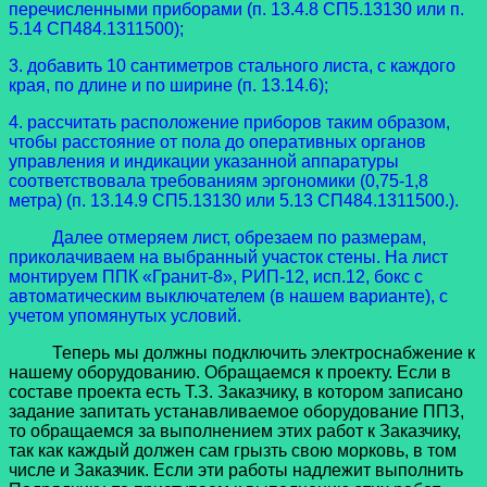
перечисленными приборами (п. 13.4.8 СП5.13130 или п.
5.14 СП484.1311500);
3. добавить 10 сантиметров стального листа, с каждого
края, по длине и по ширине (п. 13.14.6);
4. рассчитать расположение приборов таким образом,
чтобы расстояние от пола до оперативных органов
управления и индикации указанной аппаратуры
соответствовала требованиям эргономики (0,75-1,8
метра) (п. 13.14.9 СП5.13130 или 5.13 СП484.1311500.).
Далее отмеряем лист, обрезаем по размерам,
приколачиваем на выбранный участок стены. На лист
монтируем ППК «Гранит-8», РИП-12, исп.12, бокс с
автоматическим выключателем (в нашем варианте), с
учетом упомянутых условий.
Теперь мы должны подключить электроснабжение к
нашему оборудованию. Обращаемся к проекту. Если в
составе проекта есть Т.З. Заказчику, в котором записано
задание запитать устанавливаемое оборудование ППЗ,
то обращаемся за выполнением этих работ к Заказчику,
так как каждый должен сам грызть свою морковь, в том
числе и Заказчик. Если эти работы надлежит выполнить