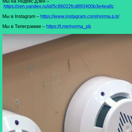
Мы на Яндекс Дзен –
https://zen.yandex.ru/id/5c86022fcd893400b3e4ea8c
Мы в Instagram –
https://www.instagram.com/norma.p.b/
Мы в Телеграмме –
https://t.me/norma_pb