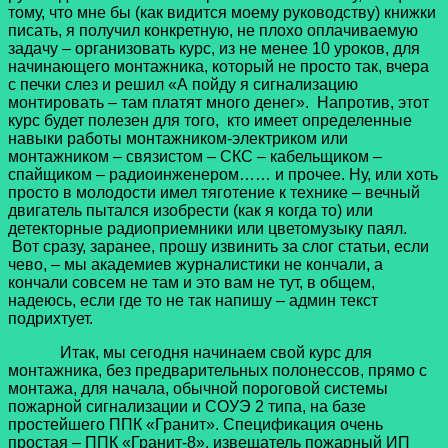
тому, что мне бы (как видится моему руководству) книжки
писать, я получил конкретную, не плохо оплачиваемую
задачу – организовать курс, из не менее 10 уроков, для
начинающего монтажника, который не просто так, вчера
с печки слез и решил «А пойду я сигнализацию
монтировать – там платят много денег». Напротив, этот
курс будет полезен для того, кто имеет определенные
навыки работы монтажником-электриком или
монтажником – связистом – СКС – кабельщиком –
спайщиком – радиоинженером…… и прочее. Ну, или хоть
просто в молодости имел тяготение к технике – вечный
двигатель пытался изобрести (как я когда то) или
детекторные радиоприемники или цветомузыку паял.
Вот сразу, заранее, прошу извинить за слог статьи, если
чево, – мы академиев журналистики не кончали, а
кончали совсем не там и это вам не тут, в общем,
надеюсь, если где то не так напишу – админ текст
подрихтует.
Итак, мы сегодня начинаем свой курс для
монтажника, без предварительных полонессов, прямо с
монтажа, для начала, обычной пороговой системы
пожарной сигнализации и СОУЭ 2 типа, на базе
простейшего ППК «Гранит». Спецификация очень
простая – ППК «Гранит-8», извещатель пожарный ИП