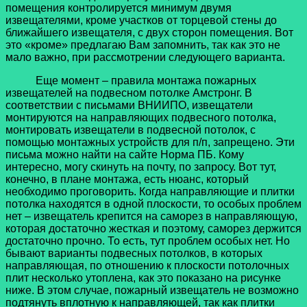
помещения контролируется минимум двумя
извещателями, кроме участков от торцевой стены до
ближайшего извещателя, с двух сторон помещения. Вот
это «кроме» предлагаю Вам запомнить, так как это не
мало важно, при рассмотрении следующего варианта.
Еще момент – правила монтажа пожарных
извещателей на подвесном потолке Амстронг. В
соответствии с письмами ВНИИПО, извещатели
монтируются на направляющих подвесного потолка,
монтировать извещатели в подвесной потолок, с
помощью монтажных устройств для п/п, запрещено. Эти
письма можно найти на сайте Норма ПБ. Кому
интересно, могу скинуть на почту, по запросу. Вот тут,
конечно, в плане монтажа, есть нюанс, который
необходимо проговорить. Когда направляющие и плитки
потолка находятся в одной плоскости, то особых проблем
нет – извещатель крепится на саморез в направляющую,
которая достаточно жесткая и поэтому, саморез держится
достаточно прочно. То есть, тут проблем особых нет. Но
бывают варианты подвесных потолков, в которых
направляющая, по отношению к плоскости потолочных
плит несколько утоплена, как это показано на рисунке
ниже. В этом случае, пожарный извещатель не возможно
подтянуть вплотную к направляющей, так как плитки