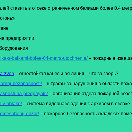
лей ставить в отсеке ограниченном балками более 0,4 мет
огонь»
тене
на предприятии
оборудования
olka-s-balkami-bolee-04-metra-utochnenie/
– пожарные извещат
a-zver/
– огнестойкая кабельная линия – что за зверь?
harnoj-bezopasnosti/
– штрафы за нарушения в области пожа
snosti-na-predpriyatii/
– организация отдела пожарной безо
-v-oblake/
– система видеонаблюдения с архивом в облаке
pomeshhenij-obzor/
– пожарная безопасность складских поме