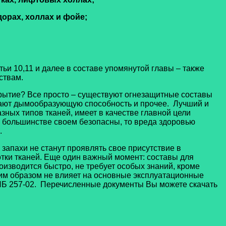
дорах, холлах и фойе;
ьи 10,11 и далее в составе упомянутой главы – также
ствам.
крытие? Все просто – существуют огнезащитные составы
жают дымообразующую способность и прочее. Лучший и
зных типов тканей, имеет в качестве главной цели
в большинстве своем безопасны, то вреда здоровью
.
и запахи не станут проявлять свое присутствие в
отки тканей. Еще один важный момент: составы для
оизводится быстро, не требует особых знаний, кроме
коим образом не влияет на основные эксплуатационные
ПБ 257-02. Перечисленные документы Вы можете скачать