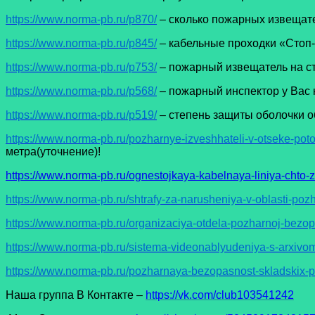
https://www.norma-pb.ru/p870/
– сколько пожарных извещате
https://www.norma-pb.ru/p845/
– кабельные проходки «Стоп-
https://www.norma-pb.ru/p753/
– пожарный извещатель на с
https://www.norma-pb.ru/p568/
– пожарный инспектор у Вас 
https://www.norma-pb.ru/p519/
– степень защиты оболочки 
https://www.norma-pb.ru/pozharnye-izveshhateli-v-otseke-pot
метра(уточнение)!
https://www.norma-pb.ru/ognestojkaya-kabelnaya-liniya-chto-z
https://www.norma-pb.ru/shtrafy-za-narusheniya-v-oblasti-poz
https://www.norma-pb.ru/organizaciya-otdela-pozharnoj-bezopa
https://www.norma-pb.ru/sistema-videonablyudeniya-s-arxivom
https://www.norma-pb.ru/pozharnaya-bezopasnost-skladskix-
Наша группа В Контакте –
https://vk.com/club103541242