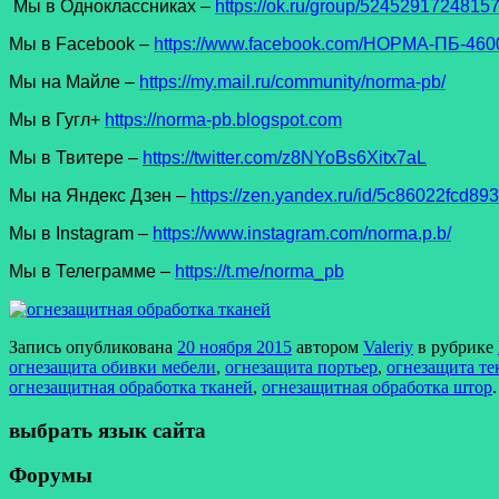
Мы в Одноклассниках –
https://ok.ru/group/5245291724815
Мы в Facеbook –
https://www.facebook.com/НОРМА-ПБ-4600
Мы на Майле –
https://my.mail.ru/community/norma-pb/
Мы в Гугл+
https://norma-pb.blogspot.com
Мы в Твитере –
https://twitter.com/z8NYoBs6Xitx7aL
Мы на Яндекс Дзен –
https://zen.yandex.ru/id/5c86022fcd8
Мы в Instagram –
https://www.instagram.com/norma.p.b/
Мы в Телеграмме –
https://t.me/norma_pb
Запись опубликована
20 ноября 2015
автором
Valeriy
в рубрике
огнезащита обивки мебели
,
огнезащита портьер
,
огнезащита те
огнезащитная обработка тканей
,
огнезащитная обработка штор
.
выбрать язык сайта
Форумы