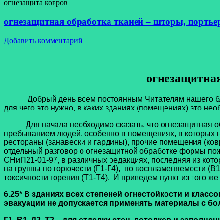
огнезащита ковров
огнезащитная обработка тканей – шторы, портье
Добавить комментарий
огнезащитная
Добрый день всем постоянным Читателям нашего блога и
для чего это нужно, в каких зданиях (помещениях) это не
Для начала необходимо сказать, что огнезащитная обр
пребыванием людей, особенно в помещениях, в которых на
рестораны (занавески и гардины), прочие помещения (ковр
отдельный разговор о огнезащитной обработке формы по
СНиП21-01-97, в различных редакциях, последняя из котор
на группы по горючести (Г1-Г4), по воспламеняемости (В
токсичности горения (Т1-Т4). И приведем пункт из того ж
6.25* В зданиях всех степеней огнестойкости и класс
эвакуации не допускается применять материалы с бо
Г1, В1, Д2, Т2 – для отделки стен, потолков и запол