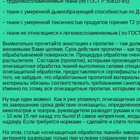
– трудновоспламеняемые ткани (по ГОСТ Р 50810-95);
– ткани с умеренной дымообразующей способностью по Д2 
– ткани с умеренной токсичностью продуктов горения Т2 (п
– ткани не относящиеся к легковоспламеняемым ( по ГОСТ
Внимательно прочитайте аннотацию к пропитке – там должн
желаемыми Вами целями. Срок действия пропитки – как пр
обрабатываемой поверхности. Процедура обработки очень 
распылителя. Составов (пропиток), которыми производитс
огнезащитная обработка тканей выполнена силами специа
огнезащитной обработки, предоставляются сертификаты н
того, не забудьте, что обработанные пропиткой материал
материалы обязаны соответствовать требованиям санитар
Именно по этому, все огнезащитные пропитки, которыми 
Ну еще один момент. Как я уже упомянул, огнезащитная о
по завершению срока действия огнезащиты, определенном 
кинотеатров и театров, руководители разводят руками и го
– 10 или 15 лет назад это было! И самое неприятное, когд
надзору. Если требуется нормами – сделайте и спите потом
На этом, статью «огнезащитная обработка тканей» заверш
интернете разрешаю только при условии сохранении всех 