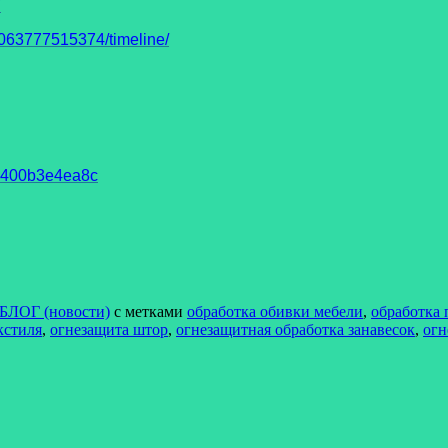
7
63777515374/timeline/
93400b3e4ea8c
БЛОГ (новости)
с метками
обработка обивки мебели
,
обработка 
кстиля
,
огнезащита штор
,
огнезащитная обработка занавесок
,
огн