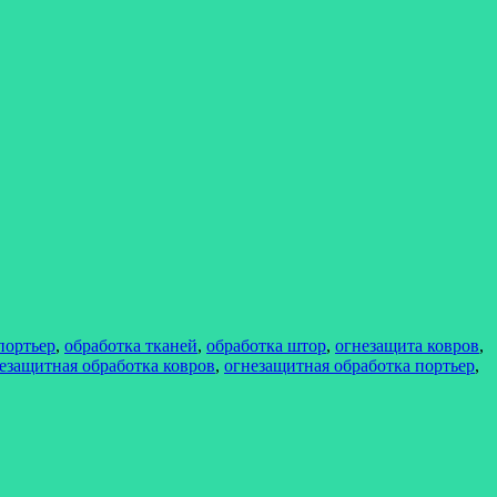
портьер
,
обработка тканей
,
обработка штор
,
огнезащита ковров
,
езащитная обработка ковров
,
огнезащитная обработка портьер
,