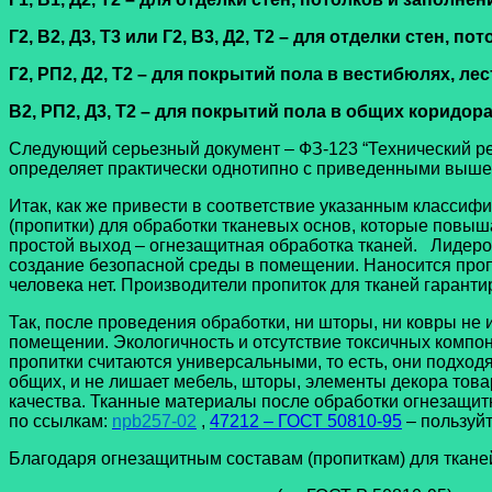
Г2, В2, Д3, Т3 или Г2, В3, Д2, Т2 – для отделки стен,
Г2, РП2, Д2, Т2 – для покрытий пола в вестибюлях, л
В2, РП2, Д3, Т2 – для покрытий пола в общих коридора
Следующий серьезный документ – ФЗ-123 “Технический рег
определяет практически однотипно с приведенными выш
Итак, как же привести в соответствие указанным класси
(пропитки) для обработки тканевых основ, которые пов
простой выход – огнезащитная обработка тканей. Лидером
создание безопасной среды в помещении. Наносится проп
человека нет. Производители пропиток для тканей гарант
Так, после проведения обработки, ни шторы, ни ковры не и
помещении. Экологичность и отсутствие токсичных компо
пропитки считаются универсальными, то есть, они подходя
общих, и не лишает мебель, шторы, элементы декора това
качества. Тканные материалы после обработки огнезащи
по ссылкам:
npb257-02
,
47212 – ГОСТ 50810-95
– пользуйт
Благодаря огнезащитным составам (пропиткам) для ткане