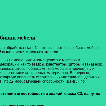
обивки мебели
 обработка тканей – шторы, портьеры, обивка мебели,
 выполняется и сколько это стоит.
енных помещениях и помещениях с массовым
корации, как то театры, кинотеатры (шторы и занавеси),
авески, шторы, обивка мягкой мебели и прочее), ну и
тся огнезащита тканевых материалов. Во-первых,
 пожарную опасность строительных материалов, делит их
4), по дымообразующей способности (Д1-Д3), по
степени огнестойкости и зданий класса С3, на путях
тках, лифтовых холлах;