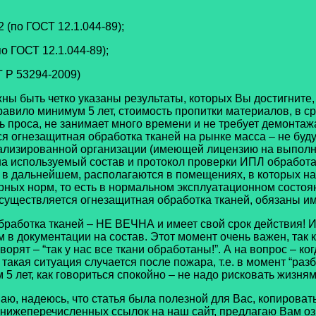
(по ГОСТ 12.1.044-89);
о ГОСТ 12.1.044-89);
 Р 53294-2009)
ы быть четко указаны результаты, которых Вы достигните, в
авило минимум 5 лет, стоимость пропитки материалов, в ср
проса, не занимает много времени и не требует демонтажа
я огнезащитная обработка тканей на рынке масса – не буду
лизированной организации (имеющей лицензию на выполнен
а используемый состав и протокол проверки ИПЛ обработан
ы в дальнейшем, располагаются в помещениях, в которых н
ных норм, то есть в нормальном эксплуатационном состоян
осуществляется огнезащитная обработка тканей, обязаны и
бработка тканей – НЕ ВЕЧНА и имеет свой срок действия! И
в документации на состав. Этот момент очень важен, так 
ворят – “так у нас все ткани обработаны!”. А на вопрос – 
а такая ситуация случается после пожара, т.е. в момент “р
 5 лет, как говориться спокойно – не надо рисковать жизня
аю, надеюсь, что статья была полезной для Вас, копирова
нижеперечисленных ссылок на наш сайт, предлагаю Вам оз