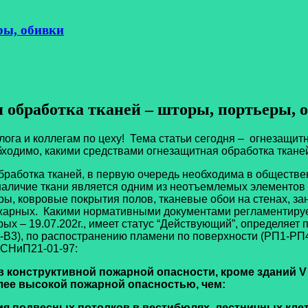
ры, обивки
 обработка тканей – шторы, портьеры, 
 коллегам по цеху! Тема статьи сегодня – огнезащитная
обходимо, какими средствами огнезащитная обработка тканей
аботка тканей, в первую очередь необходима в обществ
личие ткани является одним из неотъемлемых элементов де
ы, ковровые покрытия полов, тканевые обои на стенах, зан
жарных. Какими нормативными документами регламентируе
ых – 19.07.202г., имеет статус “Действующий”, определяет
1-В3), по распостранению пламени по поверхности (РП1-РП
е СНиП21-01-97:
ов конструктивной пожарной опасности, кроме зданий V 
лее высокой пожарной опасностью, чем:
нения подвесных потолков в вестибюлях, лестничных кле