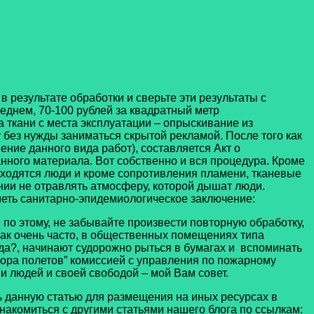
 результате обработки и сверьте эти результаты с
еднем, 70-100 рублей за квадратный метр
 ткани с места эксплуатации – опрыскивание из
 без нужды заниматься скрытой рекламой. После того как
ие данного вида работ), составляется Акт о
ного материала. Вот собственно и вся процедура. Кроме
аходятся люди и кроме сопротивления пламени, тканевые
ии не отравлять атмосферу, которой дышат люди.
меть санитарно-эпидемиологическое заключение:
 по этому, не забывайте произвести повторную обработку,
как очень часто, в общественных помещениях типа
когда?, начинают судорожно рыться в бумагах и вспоминать
азбора полетов” комиссией с управления по пожарному
ми людей и своей свободой – мой Вам совет.
ть данную статью для размещения на иных ресурсах в
накомиться с другими статьями нашего блога по ссылкам: