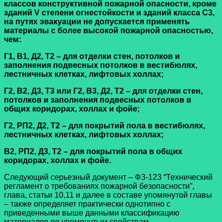
классов конструктивной пожарной опасности, кроме
зданий V степени огнестойкости и зданий класса С3,
на путях эвакуации не допускается применять
материалы с более высокой пожарной опасностью,
чем:
Г1, В1, Д2, Т2 – для отделки стен, потолков и
заполнения подвесных потолков в вестибюлях,
лестничных клетках, лифтовых холлах;
Г2, В2, Д3, Т3 или Г2, В3, Д2, Т2 – для отделки стен,
потолков и заполнения подвесных потолков в
общих коридорах, холлах и фойе;
Г2, РП2, Д2, Т2 – для покрытий пола в вестибюлях,
лестничных клетках, лифтовых холлах;
В2, РП2, Д3, Т2 – для покрытий пола в общих
коридорах, холлах и фойе.
Следующий серьезный документ – ФЗ-123 “Технический
регламент о требованиях пожарной безопасности”,
глава, статьи 10,11 и далее в составе упомянутой главы
– также определяет практически однотипно с
приведенными выше данными классификацию
материалов по упомянутым свойствам.