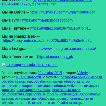
ПБ-460063777515374/timeline/
Мы на Майле –
https://my.mail.ru/community/norma-pb/
Мы в Гугл+
https://norma-pb.blogspot.com
Мы в Твитере –
https://twitter.com/z8NYoBs6Xitx7aL
Мы на Яндекс Дзен –
https://zen.yandex.ru/id/5c86022fcd893400b3e4ea8c
Мы в Instagram –
https://www.instagram.com/norma.p.b/
Мы в Телеграмме –
https://t.me/norma_pb
Запись опубликована
20 ноября 2015
автором
Valeriy
в
рубрике
БЛОГ (новости)
с метками
обработка обивки мебели
,
обработка портьер
,
обработка тканей
,
обработка штор
,
огнезащита ковров
,
огнезащита обивки мебели
,
огнезащита
портьер
,
огнезащита текстиля
,
огнезащита штор
,
огнезащитная обработка занавесок
,
огнезащитная обработка
ковров
,
огнезащитная обработка портьер
,
огнезащитная
обработка тканей
,
огнезащитная обработка штор
.