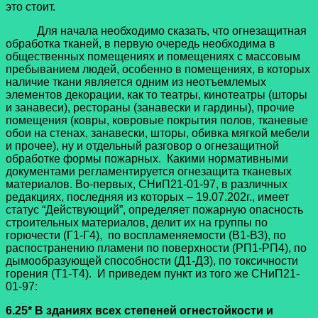
это стоит.
Для начала необходимо сказать, что огнезащитная
обработка тканей, в первую очередь необходима в
общественных помещениях и помещениях с массовым
пребыванием людей, особенно в помещениях, в которых
наличие ткани является одним из неотъемлемых
элементов декорации, как то театры, кинотеатры (шторы
и занавеси), рестораны (занавески и гардины), прочие
помещения (ковры, ковровые покрытия полов, тканевые
обои на стенах, занавески, шторы, обивка мягкой мебели
и прочее), ну и отдельный разговор о огнезащитной
обработке формы пожарных. Какими нормативными
документами регламентируется огнезащита тканевых
материалов. Во-первых, СНиП21-01-97, в различных
редакциях, последняя из которых – 19.07.202г., имеет
статус “Действующий”, определяет пожарную опасность
строительных материалов, делит их на группы по
горючести (Г1-Г4), по воспламеняемости (В1-В3), по
распостранению пламени по поверхности (РП1-РП4), по
дымообразующей способности (Д1-Д3), по токсичности
горения (Т1-Т4). И приведем пункт из того же СНиП21-
01-97:
6.25* В зданиях всех степеней огнестойкости и