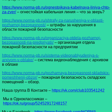
https://www.norma-pb.ru/ognestojkaya-kabelnaya-liniya-chto-
za-zver/
– огнестойкая кабельная линия – что за зверь?
https://www.norma-pb.ru/shtrafy-za-narusheniya-v-oblasti-
pozharnoj-bezopasnosti/
– штрафы за нарушения в
области пожарной безопасности
https://www.norma-pb.ru/organizaciya-otdela-pozharnoj-
bezopasnosti-na-predpriyatii/
– организация отдела
пожарной безопасности на предприятии
https://www.norma-pb.ru/sistema-videonablyudeniya-s-
arxivom-v-oblake/
– система видеонаблюдения с архивом
в облаке
https://www.norma-pb.ru/pozharnaya-bezopasnost-skladskix-
pomeshhenij-obzor/
– пожарная безопасность складских
помещений – обзор.
Наша группа В Контакте –
https://vk.com/club103541242
Мы в Одноклассниках –
https://ok.ru/group/52452917248157
Мы в Facеbook –
https://www.facebook.com/НОРМА-