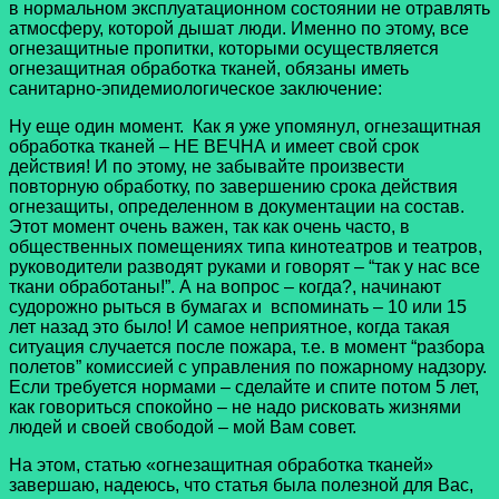
в нормальном эксплуатационном состоянии не отравлять
атмосферу, которой дышат люди. Именно по этому, все
огнезащитные пропитки, которыми осуществляется
огнезащитная обработка тканей, обязаны иметь
санитарно-эпидемиологическое заключение:
Ну еще один момент. Как я уже упомянул, огнезащитная
обработка тканей – НЕ ВЕЧНА и имеет свой срок
действия! И по этому, не забывайте произвести
повторную обработку, по завершению срока действия
огнезащиты, определенном в документации на состав.
Этот момент очень важен, так как очень часто, в
общественных помещениях типа кинотеатров и театров,
руководители разводят руками и говорят – “так у нас все
ткани обработаны!”. А на вопрос – когда?, начинают
судорожно рыться в бумагах и вспоминать – 10 или 15
лет назад это было! И самое неприятное, когда такая
ситуация случается после пожара, т.е. в момент “разбора
полетов” комиссией с управления по пожарному надзору.
Если требуется нормами – сделайте и спите потом 5 лет,
как говориться спокойно – не надо рисковать жизнями
людей и своей свободой – мой Вам совет.
На этом, статью «огнезащитная обработка тканей»
завершаю, надеюсь, что статья была полезной для Вас,