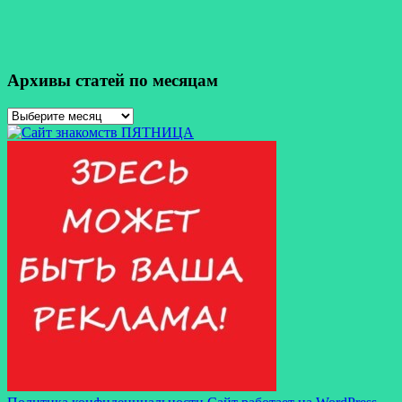
Архивы статей по месяцам
Архивы
статей
по
месяцам