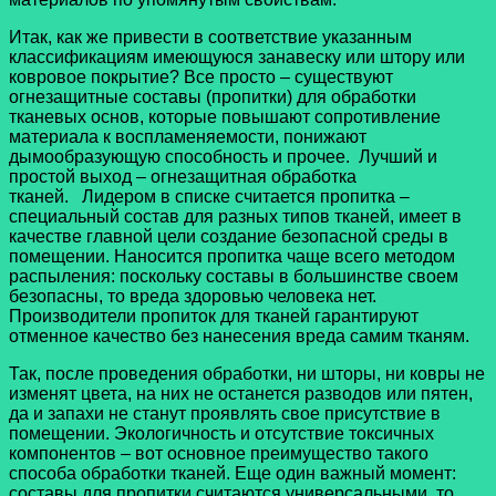
Итак, как же привести в соответствие указанным
классификациям имеющуюся занавеску или штору или
ковровое покрытие? Все просто – существуют
огнезащитные составы (пропитки) для обработки
тканевых основ, которые повышают сопротивление
материала к воспламеняемости, понижают
дымообразующую способность и прочее. Лучший и
простой выход – огнезащитная обработка
тканей. Лидером в списке считается пропитка –
специальный состав для разных типов тканей, имеет в
качестве главной цели создание безопасной среды в
помещении. Наносится пропитка чаще всего методом
распыления: поскольку составы в большинстве своем
безопасны, то вреда здоровью человека нет.
Производители пропиток для тканей гарантируют
отменное качество без нанесения вреда самим тканям.
Так, после проведения обработки, ни шторы, ни ковры не
изменят цвета, на них не останется разводов или пятен,
да и запахи не станут проявлять свое присутствие в
помещении. Экологичность и отсутствие токсичных
компонентов – вот основное преимущество такого
способа обработки тканей. Еще один важный момент:
составы для пропитки считаются универсальными, то