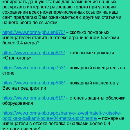
копировать данную статью для размещения на иных
ресурсах в интернете разрешаю только при условии
сохранении всех нижеперечисленных ссылок на наш
сайт, предлагаю Вам ознакомиться с другими статьями
нашего блога по ссылкам:
https://www.norma-pb.ru/p870/
– сколько пожарных
извещателей ставить в отсеке ограниченном балками
более 0,4 метра?
https://www.norma-pb.ru/p845/
– кабельные проходки
«Стоп-огонь»
https://www.norma-pb.ru/p753/
– пожарный извещатель на
стене
https://www.norma-pb.ru/p568/
– пожарный инспектор у
Вас на предприятии
https://www.norma-pb.ru/p519/
– степень защиты оболочки
оборудования
https://www.norma-pb.ru/pozharnye-izveshhateli-v-otseke-
potolka-s-balkami-bolee-04-metra-utochnenie/
– пожарные
извещатели в отсеке потолка с балками более 0,4
метра(уточнение)!