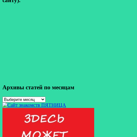
сайту).
Архивы статей по месяцам
Архивы
статей
по
месяцам