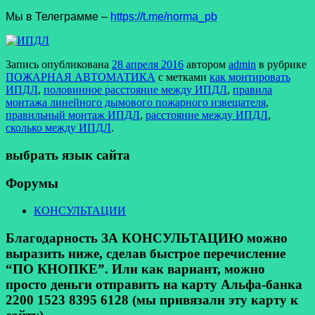
Мы в Телеграмме –
https://t.me/norma_pb
Запись опубликована
28 апреля 2016
автором
admin
в рубрике
ПОЖАРНАЯ АВТОМАТИКА
с метками
как монтировать
ИПДЛ
,
половинное расстояние между ИПДЛ
,
правила
монтажа линейного дымового пожарного извещателя
,
правильный монтаж ИПДЛ
,
расстояние между ИПДЛ
,
сколько между ИПДЛ
.
выбрать язык сайта
Форумы
КОНСУЛЬТАЦИИ
Благодарность ЗА КОНСУЛЬТАЦИЮ можно
выразить ниже, сделав быстрое перечисление
“ПО КНОПКЕ”. Или как вариант, можно
просто деньги отправить на карту Альфа-банка
2200 1523 8395 6128 (мы привязали эту карту к