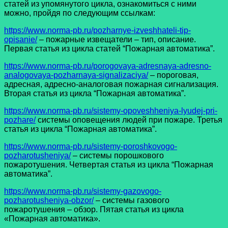
статей из упомянутого цикла, ознакомиться с ними
можно, пройдя по следующим ссылкам:
https://www.norma-pb.ru/pozharnye-izveshhateli-tip-
opisanie/
– пожарные извещатели – тип, описание.
Первая статья из цикла статей “Пожарная автоматика”.
https://www.norma-pb.ru/porogovaya-adresnaya-adresno-
analogovaya-pozharnaya-signalizaciya/
– пороговая,
адресная, адресно-аналоговая пожарная сигнализация.
Вторая статья из цикла “Пожарная автоматика”.
https://www.norma-pb.ru/sistemy-opoveshheniya-lyudej-pri-
pozhare/
системы оповещения людей при пожаре. Третья
статья из цикла “Пожарная автоматика”.
https://www.norma-pb.ru/sistemy-poroshkovogo-
pozharotusheniya/
– системы порошкового
пожаротушения. Четвертая статья из цикла “Пожарная
автоматика”.
https://www.norma-pb.ru/sistemy-gazovogo-
pozharotusheniya-obzor/
– системы газового
пожаротушения – обзор. Пятая статья из цикла
«Пожарная автоматика».