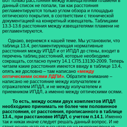
Вот только расстояния между извещателями пламени в
данный список не попали, так как расстояния
регламентируются только углом обзора и площадью
оптического покрытия, в соответствии с технической
документацией на конкретный извещатель. Таблицами
13.3-13.6 расстояния между извещателями пламени не
регламентируются.
Однако, вернемся к нашей теме. Мы установили, что
таблица 13.4, регламентирующая нормативные
расстояния между ИПДЛ и от ИПДЛ до стены, входит в
перечень таблиц расстояний, которые необходимо
сокращать, согласно пункту 14.1 СП5.13130-2009. Теперь
читаем какие расстояния имеются ввиду в таблице 13.4,
опять же дословно – там написано
«между
оптическими осями ЛДПИ
».
Обратите внимание –
написано не расстояние между излучателем и
отражателем ИПДЛ, и не между излучателем и
приемником ИПДЛ, а именно между оптическими осями.
То есть, между осями двух комплектов ИПДЛ
необходимо принимать не более чем половинное
расстояния, от расстояния, прописанного в таблице
13.4., при расстановке ИПДЛ, с учетом п.14.1.
Именно
так и никак иначе следует решать данный вопрос. И не
стоит основываться и ссылаться на многочисленные