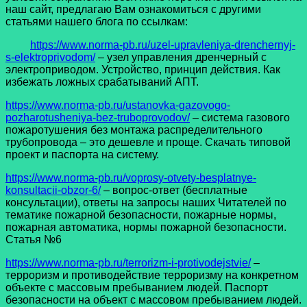
наш сайт, предлагаю Вам ознакомиться с другими
статьями нашего блога по ссылкам:
https://www.norma-pb.ru/uzel-upravleniya-drenchernyj-
s-elektroprivodom/
– узел управления дренчерный с
электроприводом. Устройство, принцип действия. Как
избежать ложных срабатываний АПТ.
https://www.norma-pb.ru/ustanovka-gazovogo-
pozharotusheniya-bez-truboprovodov/
– система газового
пожаротушения без монтажа распределительного
трубопровода – это дешевле и проще. Скачать типовой
проект и паспорта на систему.
https://www.norma-pb.ru/voprosy-otvety-besplatnye-
konsultacii-obzor-6/
– вопрос-ответ (бесплатные
консультации), ответы на запросы наших Читателей по
тематике пожарной безопасности, пожарные нормы,
пожарная автоматика, нормы пожарной безопасности.
Статья №6
https://www.norma-pb.ru/terrorizm-i-protivodejstvie/
–
терроризм и противодействие терроризму на конкретном
объекте с массовым пребыванием людей. Паспорт
безопасности на объект с массовом пребыванием людей.