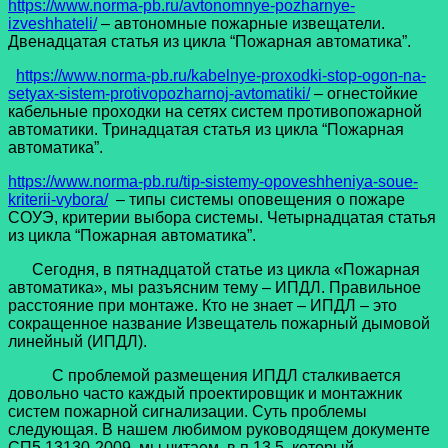
https://www.norma-pb.ru/avtonomnye-pozharnye-
izveshhateli/
– автономные пожарные извещатели.
Двенадцатая статья из цикла “Пожарная автоматика”.
https://www.norma-pb.ru/kabelnye-proxodki-stop-ogon-na-
setyax-sistem-protivopozharnoj-avtomatiki/
– огнестойкие
кабельные проходки на сетях систем противопожарной
автоматики. Тринадцатая статья из цикла “Пожарная
автоматика”.
https://www.norma-pb.ru/tip-sistemy-opoveshheniya-soue-
kriterii-vybora/
– типы системы оповещения о пожаре
СОУЭ, критерии выбора системы. Четырнадцатая статья
из цикла “Пожарная автоматика”.
Сегодня, в пятнадцатой статье из цикла «Пожарная
автоматика», мы разъясним тему – ИПДЛ. Правильное
расстояние при монтаже. Кто не знает – ИПДЛ – это
сокращенное название Извещатель пожарный дымовой
линейный (ИПДЛ).
С проблемой размещения ИПДЛ сталкивается
довольно часто каждый проектировщик и монтажник
систем пожарной сигнализации. Суть проблемы
следующая. В нашем любимом руководящем документе
СП5.13130-2009, мы читаем, в п.13.5, который