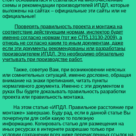
схемы и рекомендации производителей ИПДЛ, которые
выложены на сайтах – официальные эти сайты или не
официальные!
Проверять правильность проекта и монтажа на
соответствие действующим нормам, инспектор будет
именно согласно нормам (тот же СП5.13130-2009), а
отнюдь не согласно каким то иным документам, даже
если эти документы рекомендованы или разработаны
производителем ИПДЛ. Это необходимо обязательно
учитывать при производстве работ.
Также, советую Вам, при возникновении неясных
или сомнительных ситуаций, именно дословно, обращая
внимание на знаки препинания, читать пункты
нормативного документа. Именно с эти документом в
руках Вы будете доказывать правильность разработки
проекта или правильность монтажа.
На этом статью «ИПДЛ. Правильное расстояние при
монтаже» завершаю. Буду рад, если в данной статье Вы
почерпнули для себя какую то полезную
информацию. Копировать статью для размещения на
иных ресурсах в интернете разрешаю только при
условии сохранении всех ниже перечисленных ссылок на