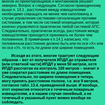
многие из проектировщиков и монтажников решают
неверно. Вопрос в следующем. Согласно приведенному
выше п. 14.1 , расстояния между извещателями
необходимо сокращать не менее чем наполовину, в
случае управления системами сигнализации прочими
системами, в том числе системой оповещения, которая
конечно управляется практически любой системой АПС.
Следовательно, практически всегда, расстояния между
извещателями приходится принимать не более чем
половинное. В примечании к п.14.1 написано, что
половинным расстояние должно быть или по оси «Х» или
по оси «У», то есть по длине или ширине помещения.
Исходя из этого, многие трактуют следующим
образом – вот от излучателя ИПДЛ до отражателя
(или ответной части) ИПДЛ у меня 50 метров, хотя
ИПДЛ рассчитан на контроль 100 метров – значит я
уже сократил расстояние по длине помещения.
Следовательно, по ширине помещения я теперь
могу принять расстояние полное, т.е. все 9 метров,
согласно табл. 13.4, приведенной выше.
И вообще,
этот норматив относится к точечным пожарным
извещателям, а в нашем случае линейный, а не
точечный и указанный пункт можно вообще не
соблюдать.