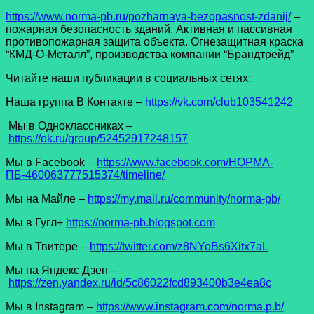
https://www.norma-pb.ru/pozharnaya-bezopasnost-zdanij/
–
пожарная безопасность зданий. Активная и пассивная
противопожарная защита объекта. Огнезащитная краска
“КМД-О-Металл”, производства компании “Брандтрейд”
Читайте наши публикации в социальных сетях:
Наша группа В Контакте –
https://vk.com/club103541242
Мы в Одноклассниках –
https://ok.ru/group/52452917248157
Мы в Facеbook –
https://www.facebook.com/НОРМА-
ПБ-460063777515374/timeline/
Мы на Майле –
https://my.mail.ru/community/norma-pb/
Мы в Гугл+
https://norma-pb.blogspot.com
Мы в Твитере –
https://twitter.com/z8NYoBs6Xitx7aL
Мы на Яндекс Дзен –
https://zen.yandex.ru/id/5c86022fcd893400b3e4ea8c
Мы в Instagram –
https://www.instagram.com/norma.p.b/