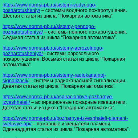
https://www.norma-pb.ru/sistemi-vodynogo-
posharotusheniy/
– системы водяного пожаротушения.
Шестая статья из цикла “Пожарная автоматика”.
https://www.norma-pb.ru/sistemy-pennogo-
pozharotusheniya/
– системы пенного пожаротушения.
Седьмая статья из цикла “Пожарная автоматика”.
https://www.norma-pb.ru/sistemy-aerozolnogo-
pozharotusheniya/
– системы аэрозольного
пожаротушения. Восьмая статья из цикла “Пожарная
автоматика”.
https://www.norma-pb.ru/sistemy-radiokanalnoj-
signalizacii/
– системы радиоканальной сигнализации.
Девятая статья из цикла “Пожарная автоматика”.
https://www.norma-pb.ru/aspiracionnye-pozharnye-
izveshhateli/
– аспирационные пожарные извещатели.
Десятая статья из цикла “Пожарная автоматика”.
https://www.norma-pb.ru/pozharnye-izveshhateli-plameni-
svetovye-api/
– пожарные извещатели пламени.
Одиннадцатая статья из цикла “Пожарная автоматика”.