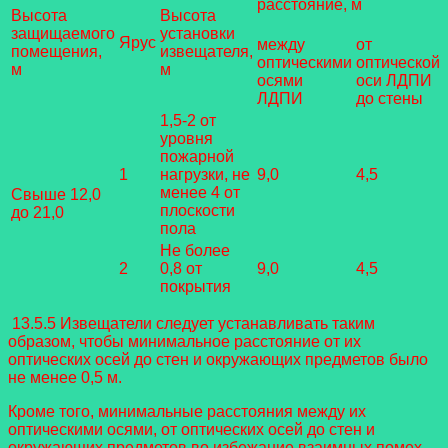
расстояние, м
Высота
Высота
защищаемого
установки
Ярус
между
от
помещения,
извещателя,
оптическими
оптической
м
м
осями
оси ЛДПИ
ЛДПИ
до стены
1,5-2 от
уровня
пожарной
1
нагрузки, не
9,0
4,5
менее 4 от
Свыше 12,0
плоскости
до 21,0
пола
Не более
2
0,8 от
9,0
4,5
покрытия
13.5.5 Извещатели следует устанавливать таким
образом, чтобы минимальное расстояние от их
оптических осей до стен и окружающих предметов было
не менее 0,5 м.
Кроме того, минимальные расстояния между их
оптическими осями, от оптических осей до стен и
окружающих предметов во избежание взаимных помех