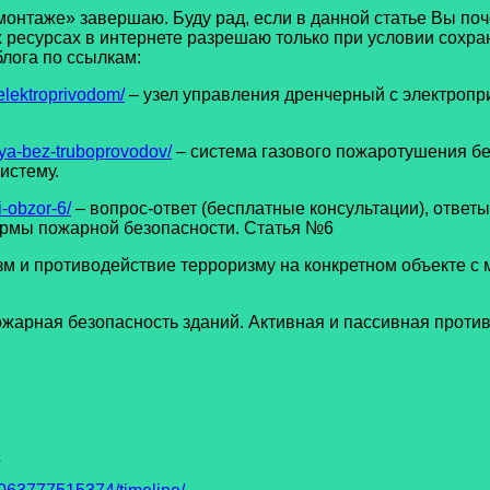
аже» завершаю. Буду рад, если в данной статье Вы поче
ресурсах в интернете разрешаю только при условии сохран
лога по ссылкам:
elektroprivodom/
– узел управления дренчерный с электропри
ya-bez-truboprovodov/
– система газового пожаротушения бе
истему.
i-obzor-6/
– вопрос-ответ (бесплатные консультации), ответ
ормы пожарной безопасности. Статья №6
зм и противодействие терроризму на конкретном объекте с
жарная безопасность зданий. Активная и пассивная проти
7