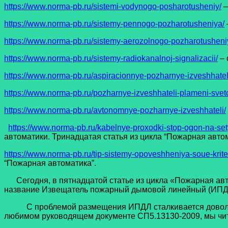
https://www.norma-pb.ru/sistemi-vodynogo-posharotusheniy/
–
https://www.norma-pb.ru/sistemy-pennogo-pozharotusheniya/
https://www.norma-pb.ru/sistemy-aerozolnogo-pozharotusheni
https://www.norma-pb.ru/sistemy-radiokanalnoj-signalizacii/
– 
https://www.norma-pb.ru/aspiracionnye-pozharnye-izveshhatel
https://www.norma-pb.ru/pozharnye-izveshhateli-plameni-svet
https://www.norma-pb.ru/avtonomnye-pozharnye-izveshhateli/
https://www.norma-pb.ru/kabelnye-proxodki-stop-ogon-na-set
автоматики. Тринадцатая статья из цикла “Пожарная авто
https://www.norma-pb.ru/tip-sistemy-opoveshheniya-soue-kriter
“Пожарная автоматика”.
Сегодня, в пятнадцатой статье из цикла «Пожарная авто
название Извещатель пожарный дымовой линейный (ИПД
С проблемой размещения ИПДЛ сталкивается довольно 
любимом руководящем документе СП5.13130-2009, мы чита