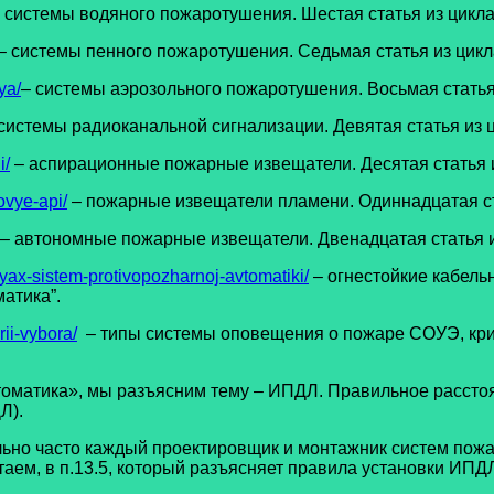
 системы водяного пожаротушения. Шестая статья из цикла
– системы пенного пожаротушения. Седьмая статья из цикл
ya/
– системы аэрозольного пожаротушения. Восьмая статья
системы радиоканальной сигнализации. Девятая статья из 
i/
– аспирационные пожарные извещатели. Десятая статья и
ovye-api/
– пожарные извещатели пламени. Одиннадцатая ст
– автономные пожарные извещатели. Двенадцатая статья и
yax-sistem-protivopozharnoj-avtomatiki/
– огнестойкие кабель
матика”.
ii-vybora/
– типы системы оповещения о пожаре СОУЭ, крит
матика», мы разъясним тему – ИПДЛ. Правильное расстоян
Л).
часто каждый проектировщик и монтажник систем пожар
ем, в п.13.5, который разъясняет правила установки ИПД