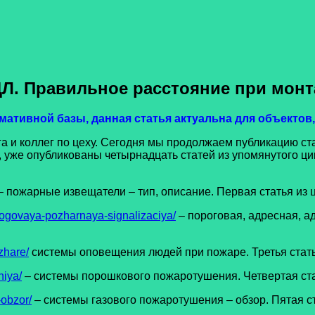
Л. Правильное расстояние при монт
ативной базы, данная статья актуальна для объектов, 
 коллег по цеху. Сегодня мы продолжаем публикацию ста
, уже опубликованы четырнадцать статей из упомянутого ц
– пожарные извещатели – тип, описание. Первая статья из 
ogovaya-pozharnaya-signalizaciya/
– пороговая, адресная, а
zhare/
системы оповещения людей при пожаре. Третья стать
niya/
– системы порошкового пожаротушения. Четвертая ста
obzor/
– системы газового пожаротушения – обзор. Пятая с