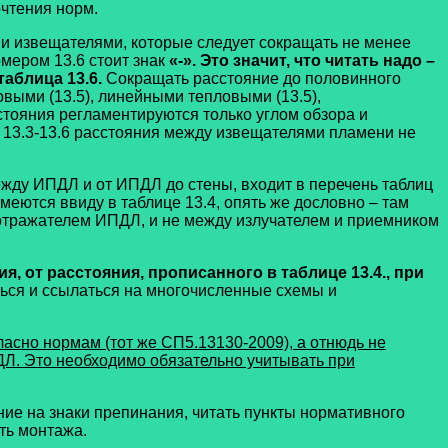
чтения норм.
и извещателями, которые следует сокращать не менее
мером 13.6 стоит знак
«-».
Это значит, что читать надо –
 таблица 13.6.
Сокращать расстояние до половинного
ыми (13.5), линейными тепловыми (13.5),
стояния регламентируются только углом обзора и
и 13.3-13.6 расстояния между извещателями пламени не
жду ИПДЛ и от ИПДЛ до стены, входит в перечень таблиц
меются ввиду в таблице 13.4, опять же дословно – там
отражателем ИПДЛ, и не между излучателем и приемником
 от расстояния, прописанного в таблице 13.4., при
ться и ссылаться на многочисленные схемы и
асно нормам (тот же СП5.13130-2009), а отнюдь не
Л. Это необходимо обязательно учитывать при
е на знаки препинания, читать пункты нормативного
ть монтажа.