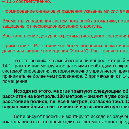
– 13.6 соответственно.
Формирование сигналов управления указанными системам
Элементы управления систем пожарной автоматики, позв
защищены от несанкционированного доступа.
Восстановление дежурного режима (исходного состояния)
Примечание – Расстояние не более половины нормативног
длине или ширине помещения (Х или У). Расстояние от из
То есть, возникает самый основной вопрос, который мн
14.1 , расстояния между извещателями необходимо сокращ
системой оповещения, которая конечно управляется прак
принимать не более чем половинное. В примечании к п.14.
помещения.
Исходя из этого, многие трактуют следующим образо
рассчитан на контроль 100 метров – значит я уже со
расстояние полное, т.е. все 9 метров, согласно табл. 
случае линейный, а не точечный и указанный пункт 
Вот и рисуют проекты и монтируют, исходя из озвученн
и как правило все это происходит за счет монтажного предп