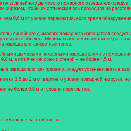
атель) линейного дымового пожарного извещателя следует у
м образом, чтобы их оптическая ось проходила на расстояни
 чем 0,6 м от уровня перекрытия, если время обнаружени
атель) линейного дымового пожарного извещателя следует 
и различные объекты. Минимальное и максимальное рассто
на извещатели конкретных типов.
инейными дымовыми пожарными извещателями в помещениях
0 м, а оптической осью и стеной – не более 4,5 м.
ые извещатели, как правило, следует устанавливать в два я
и от 1,5 до 2 м от верхнего уровня пожарной нагрузки, но 
ии не более 0,8 м от уровня перекрытия.
ксимальное расстояние, м