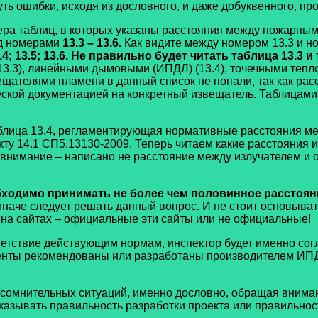
 ошибки, исходя из дословного, и даже добуквенного, про
ра таблиц, в которых указаны расстояния между пожарным
од номерами
13.3 – 13.6.
Как видите между номером 13.3 и но
.4; 13.5; 13.6. Не правильно будет читать таблица 13.3 и
3), линейными дымовыми (ИПДЛ) (13.4), точечными теплов
ещателями пламени в данный список не попали, так как рас
ческой документацией на конкретный извещатель. Таблицам
блица 13.4, регламентирующая нормативные расстояния ме
ту 14.1 СП5.13130-2009. Теперь читаем какие расстояния и
внимание – написано не расстояние между излучателем и 
ходимо принимать не более чем половинное расстояния,
иначе следует решать данный вопрос. И не стоит основыва
а сайтах – официальные эти сайты или не официальные!
етствие действующим нормам, инспектор будет именно согл
менты рекомендованы или разработаны производителем ИПД
мнительных ситуаций, именно дословно, обращая внимани
оказывать правильность разработки проекта или правильнос