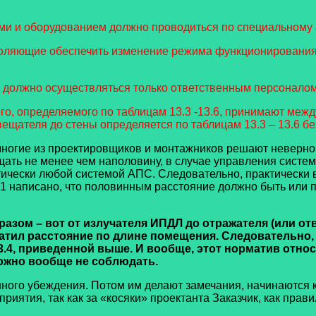
и и оборудованием должно проводиться по специальному а
оляющие обеспечить изменение режима функционирования 
 должно осуществляться только ответственным персоналом
о, определяемого по таблицам 13.3 -13.6, принимают межд
вещателя до стены определяется по таблицам 13.3 – 13.6 б
огие из проектировщиков и монтажников решают неверно
ать не менее чем наполовину, в случае управления систе
тически любой системой АПС. Следовательно, практически 
1 написано, что половинным расстояние должно быть или по
м – вот от излучателя ИПДЛ до отражателя (или отве
кратил расстояние по длине помещения. Следовательно
13.4, приведенной выше.
И вообще, этот норматив отно
можно вообще не соблюдать.
ого убеждения. Потом им делают замечания, начинаются 
риятия, так как за «косяки» проектанта Заказчик, как прави