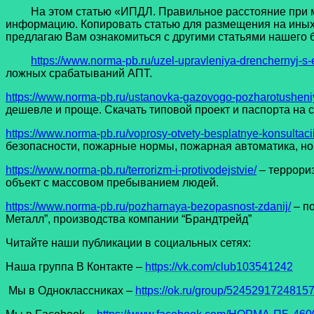
На этом статью «ИПДЛ. Правильное расстояние при монт
информацию. Копировать статью для размещения на иных 
предлагаю Вам ознакомиться с другими статьями нашего б
https://www.norma-pb.ru/uzel-upravleniya-drenchernyj-s-
ложных срабатываний АПТ.
https://www.norma-pb.ru/ustanovka-gazovogo-pozharotusheni
дешевле и проще. Скачать типовой проект и паспорта на с
https://www.norma-pb.ru/voprosy-otvety-besplatnye-konsultaci
безопасности, пожарные нормы, пожарная автоматика, н
https://www.norma-pb.ru/terrorizm-i-protivodejstvie/
– террори
объект с массовом пребыванием людей.
https://www.norma-pb.ru/pozharnaya-bezopasnost-zdanij/
– по
Металл”, производства компании “Брандтрейд”
Читайте наши публикации в социальных сетях:
Наша группа В Контакте –
https://vk.com/club103541242
Мы в Одноклассниках –
https://ok.ru/group/5245291724815