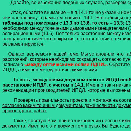
Давайте, во избежание подобных случаев, разберем суть
Итак, обратите внимание – в п.14.1 точно указаны номе
чем наполовину, в рамках условий п. 14.1. Это таблицы п
таблицы под номерами с 13.3 по 13.6, то есть – 13.3; 13
необходимо между точечными дымовыми извещателями (13.
аспирационными (13.6). Вот только расстояния между изв
площадью оптического покрытия, в соответствии с техни
регламентируются.
Однако, вернемся к нашей теме. Мы установили, что та
расстояний, которые необходимо сокращать, согласно пунк
написано
«между оптическими осями ЛДПИ
».
Обратите 
ИПДЛ, а именно между оптическими осями.
То есть, между осями двух комплектов ИПДЛ необ
расстановке ИПДЛ, с учетом п.14.1.
Именно так и никак 
рекомендации производителей ИПДЛ, которые выложены н
Проверять правильность проекта и монтажа на соотв
согласно каким то иным документам, даже если эти доку
производстве работ.
Также, советую Вам, при возникновении неясных или со
документа. Именно с эти документом в руках Вы будете д