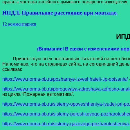
правила монтажа линейного дымового пожарного извещателя
ИПДЛ. Правильное расстояние при монтаже.
12 комментариев
ИПД
(Внимание! В связи с изменениями норм
Приветствую всех постоянных Читателей нашего блога и
Напоминаю, что на страницах сайта, на сегодняшний день
ссылкам:
https://www.norma-pb.ru/pozharnye-izveshhateli-tip-opisanie/
https://www.norma-pb.ru/porogovaya-adresnaya-adresno-anal
из цикла “Пожарная автоматика”.
https://www.norma-pb.ru/sistemy-opoveshheniya-lyudej-pri-po
https://www.norma-pb.ru/sistemy-poroshkovogo-pozharotushe
https://www.norma-pb.ru/sistemy-gazovogo-pozharotusheniya-