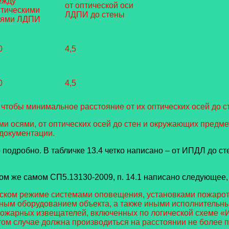
ежду
от оптической оси
птическими
ЛДПИ до стены
сями ЛДПИ
0
4,5
0
4,5
 чтобы минимальное расстояние от их оптических осей до 
ми осями, от оптических осей до стен и окружающих пред
 документации.
одробно. В табличке 13.4 четко написано – от ИПДЛ до с
том же самом СП5.13130-2009, п. 14.1 написано следующее,
еском режиме системами оповещения, установками пожаро
ым оборудованием объекта, а также иными исполнительны
ожарных извещателей, включенных по логической схеме «И»,
том случае должна производиться на расстоянии не более 