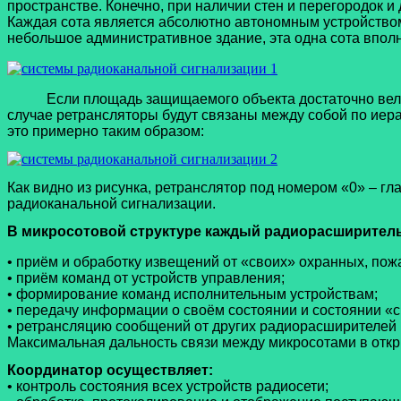
пространстве. Конечно, при наличии стен и перегородок и
Каждая сота является абсолютно автономным устройством
небольшое административное здание, эта одна сота впол
Если площадь защищаемого объекта достаточно велик
случае ретрансляторы будут связаны между собой по иера
это примерно таким образом:
Как видно из рисунка, ретранслятор под номером «0» – г
радиоканальной сигнализации.
В микросотовой структуре каждый радиорасширитель
• приём и обработку извещений от «своих» охранных, по
• приём команд от устройств управления;
• формирование команд исполнительным устройствам;
• передачу информации о своём состоянии и состоянии 
• ретрансляцию сообщений от других радиорасширителей
Максимальная дальность связи между микросотами в отк
Координатор осуществляет:
• контроль состояния всех устройств радиосети;