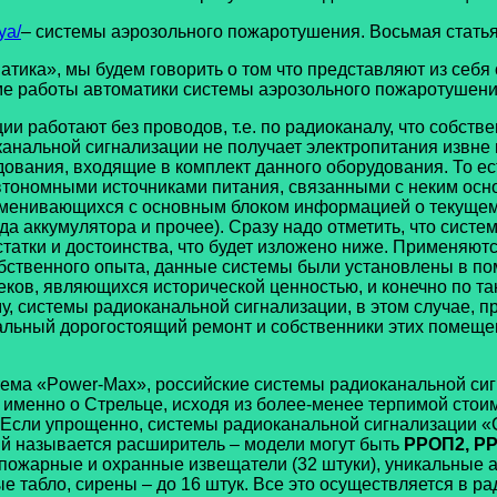
ya/
– системы аэрозольного пожаротушения. Восьмая статья
ка», мы будем говорить о том что представляют из себя 
тме работы автоматики системы аэрозольного пожаротушени
работают без проводов, т.е. по радиоканалу, что собствен
канальной сигнализации не получает электропитания извне
ования, входящие в комплект данного оборудования. То ес
автономными источниками питания, связанными с неким осн
менивающихся с основным блоком информацией о текущем с
а аккумулятора и прочее). Сразу надо отметить, что систе
остатки и достоинства, что будет изложено ниже. Применяю
собственного опыта, данные системы были установлены в по
ов, являющихся исторической ценностью, и конечно по таки
у, системы радиоканальной сигнализации, в этом случае, 
ьный дорогостоящий ремонт и собственники этих помещени
ма «Power-Max», российские системы радиоканальной сиг
 именно о Стрельце, исходя из более-менее терпимой стои
 Если упрощенно, системы радиоканальной сигнализации «
ый называется расширитель – модели могут быть
РРОП2, РР
т пожарные и охранные извещатели (32 штуки), уникальные
 табло, сирены – до 16 штук. Все это осуществляется в ра