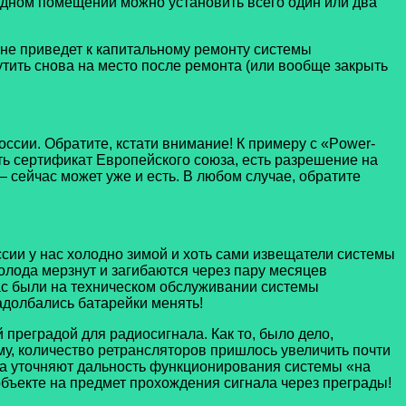
одном помещении можно установить всего один или два
 не приведет к капитальному ремонту системы
рутить снова на место после ремонта (или вообще закрыть
сии. Обратите, кстати внимание! К примеру с «Power-
ь сертификат Европейского союза, есть разрешение на
– сейчас может уже и есть. В любом случае, обратите
ссии у нас холодно зимой и хоть сами извещатели системы
холода мерзнут и загибаются через пару месяцев
ас были на техническом обслуживании системы
адолбались батарейки менять!
преградой для радиосигнала. Как то, было дело,
ому, количество ретрансляторов пришлось увеличить почти
да уточняют дальность функционирования системы «на
объекте на предмет прохождения сигнала через преграды!