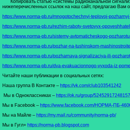
Копировать статью «системы радиоканальной сигнализац
нижеперечисленных ссылок на наш сайт, предлагаю Вам оз
h
ttps://www.norma-pb.ru/mnogotochechnyj-teplovoj-pozharnyj-
https://www.norma-pb.ru/rezhim-raboty-svetovyx-opoveshhatel
https://www.norma-pb.ru/sistemy-avtomaticheskogo-pozharotu
https://www.norma-pb.ru/pozhar-na-tushinskom-mashinostroit
https://www.norma-pb.ru/pozharnaya-signalizaciya-ili-pozharo
https://www.norma-pb.ru/dva-evakuacionnogo-vyxoda-iz-pome
Читайте наши публикации в социальных сетях:
Наша группа В Контакте –
https://vk.com/club103541242
Мы в Одноклассниках –
https://ok.ru/group/5245291724815
Мы в Facеbook –
https://www.facebook.com/НОРМА-ПБ-4600
Мы на Майле –
https://my.mail.ru/community/norma-pb/
Мы в Гугл+
https://norma-pb.blogspot.com