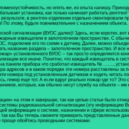
о помехоустойчивость, но опять же, из опыта напишу. Прих
атывает установка, как только начинает работать рентген!
 результате, в рентген-отделении отдельно смонтировали п
! По этому, будьте повнимательнее с назначением объекта.
кой сигнализации (ВУОС далее)! Здесь, если коротко, вот 
ожарные извещатели в запотолочном пространстве. С обыч
, подключив его по схеме к датчику. Далее, можно объедин
ь название раздела – запотолочное пространство. И все на
ар» установленного ВУОС – так просто определяется конк
лизации все иначе. Понятно, что каждый извещатель в сис
я на панели прибора что сработал извещатель № ……., устан
ра адресов и в каком порядке эти номера расставлены за 
эти номера под установленным датчиком и ходить читать по
, гемор еще тот. А если вдруг реально пожар где то? Это 
ников, которые, как обычно несут службу на объекте – им н
ации» на этом я завершаю, так как целью статьи было отню
 системы радиоканальной сигнализации (эту информацию Вы
бщей информации о системе, назначении и сфере использов
, так как Вы теперь сможете примерить представленные дан
и проще обойтись проводными системами.