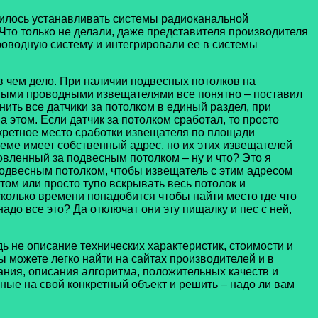
одилось устанавливать системы радиоканальной
 Что только не делали, даже представителя производителя
роводную систему и интегрировали ее в системы
в чем дело. При наличии подвесных потолков на
ными проводными извещателями все понятно – поставил
ить все датчики за потолком в единый раздел, при
 этом. Если датчик за потолком сработал, то просто
ретное место сработки извещателя по площади
теме имеет собственный адрес, но их этих извещателей
овленный за подвесным потолком – ну и что? Это я
подвесным потолком, чтобы извещатель с этим адресом
том или просто тупо вскрывать весь потолок и
сколько времени понадобится чтобы найти место где что
адо все это? Да отключат они эту пищалку и пес с ней,
дь не описание технических характеристик, стоимости и
 можете легко найти на сайтах производителей и в
ания, описания алгоритма, положительных качеств и
ные на свой конкретный объект и решить – надо ли вам