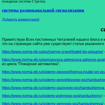
пожарная система Стрелец
системы радиоканальной сигнализации
Добавить комментарий
с
Приветствую Всех постоянных Читателей нашего блога и 
что на страницах сайта уже существуют статьи указанного
https://www.norma-pb.ru/pozharnye-izveshhateli-tip-opisanie/
https://www.norma-pb.ru/porogovaya-adresnaya-adresno-anal
из цикла “Пожарная автоматика”.
https://www.norma-pb.ru/sistemy-opoveshheniya-lyudej-pri-po
https://www.norma-pb.ru/sistemy-poroshkovogo-pozharotushe
https://www.norma-pb.ru/sistemy-gazovogo-pozharotusheniya-
https://www.norma-pb.ru/sistemi-vodynogo-posharotusheniy/
–
https://www.norma-pb.ru/sistemy-pennogo-pozharotusheniya/