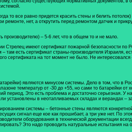
этому, согласно существующих нормативных документов, в 
системой.
да то все равно придется красить стены и белить потолок)
ри ремонте, нет, а открутить перед ремонтом датчик и прик
 производителю) – 5-6 лет, что в общем то и не мало.
и Стрелец имеют сертификат пожарной безопасности по Рос
– там есть сертификат страны-производителя Израиля, ест
ого сертификата на тот момент не было. Не интересовался 
атарейки) являются минусом системы. Дело в том, что в Ро
азоне температур от -30 до +55, но сами то батарейки от 
 период. Это есть проблема и достаточно серьезная. У н
ыли установлены в неотапливаемых складах и верандах – з
тированием системы – бетонные стены являются конкретной 
сущих сигнал еще кое как прошибает, а три уже нет. По эт
изводители оборудования в технической документации всег
ктировать? Это надо проводить натуральные испытания на 