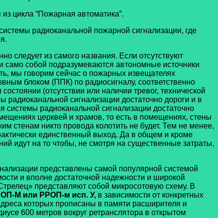
 из цикла “Пожарная автоматика”.
системы радиоканальной пожарной сигнализации, где
я.
но следует из самого названия. Если отсутствуют
 и само собой подразумеваются автономные источники
ть, мы говорим сейчас о пожарных извещателях
овным блоком (ППК) по радиосигналу, соответственно
остоянии (отсутствии или наличии тревог, технической
мы радиоканальной сигнализации достаточно дороги и в
тся системы радиоканальной сигнализации достаточно
мещениях церквей и храмов, то есть в помещениях, стены
м стенам никто провода колотить не будет. Тем не менее,
практически единственный выход. Да в общем и кроме
й идут на то чтобы, не смотря на существенные затраты,
нализации представлены самой популярной системой
мости и вполне достаточной надежности и широкой
Стрелец» представляют собой микросотовую схему. В
ОП-М или РРОП-м исп. У,
в зависимости от конкретных
 адреса которых прописаны в памяти расширителя и
диусе 600 метров вокруг ретранслятора в открытом