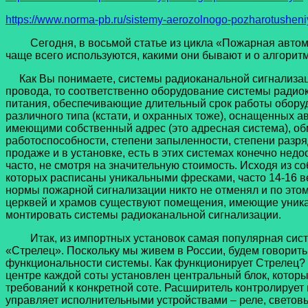
https://www.norma-pb.ru/sistemy-aerozolnogo-pozharotusheni
Сегодня, в восьмой статье из цикла «Пожарная автомати
чаще всего используются, какими они бывают и о алгори
Как Вы понимаете, системы радиоканальной сигнализации 
провода, то соответственно оборудование системы радио
питания, обеспечивающие длительный срок работы оборуд
различного типа (кстати, и охранных тоже), оснащенных 
имеющими собственный адрес (это адресная система), об
работоспособности, степени запыленности, степени разряд
продаже и в установке, есть в этих системах конечно нед
часто, не смотря на значительную стоимость. Исходя из 
которых расписаны уникальными фресками, часто 14-16 век
нормы пожарной сигнализации никто не отменял и по этом
церквей и храмов существуют помещения, имеющие уникал
монтировать системы радиоканальной сигнализации.
Итак, из импортных установок самая популярная систе
«Стрелец». Поскольку мы живем в России, будем говорить
функциональности системы. Как функционирует Стрелец?
центре каждой соты установлен центральный блок, котор
требований к конкретной соте. Расширитель контролируе
управляет исполнительными устройствами – реле, световые