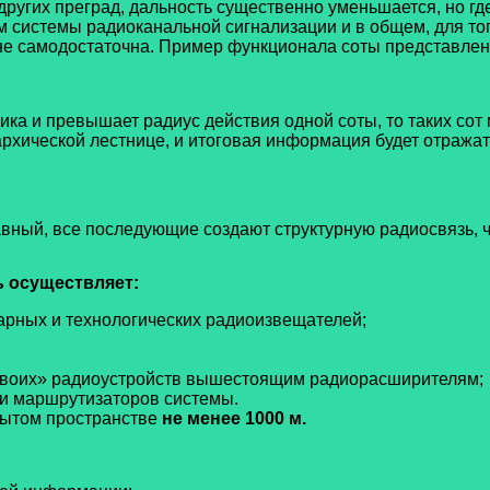
 других преград, дальность существенно уменьшается, но гд
 системы радиоканальной сигнализации и в общем, для тог
не самодостаточна. Пример функционала соты представлен
а и превышает радиус действия одной соты, то таких сот мо
рхической лестнице, и итоговая информация будет отражат
лавный, все последующие создают структурную радиосвязь,
 осуществляет:
жарных и технологических радиоизвещателей;
«своих» радиоустройств вышестоящим радиорасширителям;
 и маршрутизаторов системы.
рытом пространстве
не менее 1000 м.