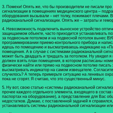
3. Помехи! Опять же, что бы производители не писали пр
сигнализации в помещениях медицинского центра – подраб
оборудования вызывали – нет толку, пожимают плечами. В
радиоканальной сигнализации. Опять же – затраты и гемор
4. Невозможность подключить выносное устройство оптичес
защищаемом объекте, часто приходится устанавливать п
за подвесным потолком и на подвесной потолок вынес ВУОС
программировании приемо-контрольного прибора и написат
идешь по помещению и высматриваешь индикацию на «Пож
помещения. А в случае с системами радиоканальной сигна
может быть двадцать и тридцать за потолком. Ну увидел 
должен взять план помещения, в котором расписаны номе
физически найти или прямо на подвесном потолке писать 
высматривать индикатор на самом извещателе. Согласитесь
случилось? А теперь примерьте ситуацию на ленивых охран
пока не сгорят. Я считаю, что это существенный минус.
5. Ну вот, свою статью «системы радиоканальной сигнализ
прочее каждого отдельного элемента, входящего в состав
паспортах на оборудование), а представление для Вас о
недостатков. Думаю, с поставленной задачей я справился
устанавливать системы радиоканальной сигнализации ил