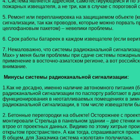
4. Система является адресной, самотестирующейся и по 
пожарных извещателя, а не три, как в случае с пороговой 
5. Ремонт или перепланировка на защищаемом объекте (ког
сигнализации, так как проводов, которые можно порвать п
целлофановым пакетом) – невелики проблемы.
6. Срок работы батареек в каждом извещателе (если верить
7. Немаловажно, что системы радиоканальной сигнализаци
Max» у меня были проблемы при сдаче системы пожарным 
применение в восточно-азиатском регионе, а вот российск
внимание.
Минусы системы радиоканальной сигнализации:
1.Как не досадно, именно наличие автономного питания (б
радиоканальной сигнализации по паспорту работают в диап
функционирования в неотапливаемых помещениях в зимний
радиоканальной сигнализации, в том числе извещатели б
2. Бетонные перегородки на объекте! Осторожнее с проек
монтировали Стрельца в панельном здании – две стенки не
втрое от проектных данных. Видимо по этому хитрые про
открытом пространстве». А как тогда, спрашивается прое
В общем, для Заказчика система «золотая» получилась.