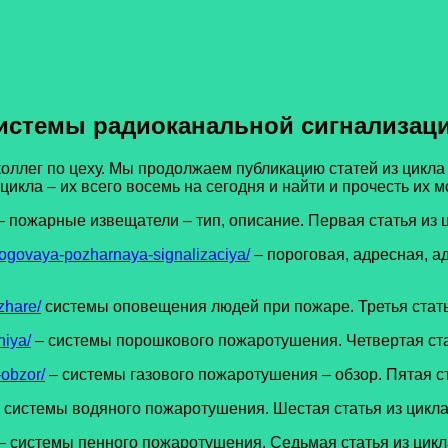
истемы радиоканальной сигнализац
коллег по цеху. Мы продолжаем публикацию статей из цикл
 цикла – их всего восемь на сегодня и найти и прочесть их
– пожарные извещатели – тип, описание. Первая статья из 
ogovaya-pozharnaya-signalizaciya/
– пороговая, адресная, а
zhare/
системы оповещения людей при пожаре. Третья стать
niya/
– системы порошкового пожаротушения. Четвертая ста
obzor/
– системы газового пожаротушения – обзор. Пятая с
 системы водяного пожаротушения. Шестая статья из цикла
– системы пенного пожаротушения. Седьмая статья из цикл