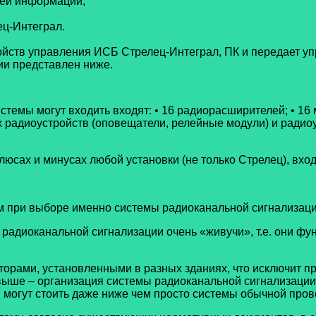
щей информации;
ц-Интеграл.
ройств управления ИСБ Стрелец-Интеграл, ПК и передает 
ии представлен ниже.
стемы могут входить входят: • 16 радиорасширителей; • 16
 радиоустройств (оповещатели, релейные модули) и радиоу
 плюсах и минусах любой установки (не только Стрелец), в
м при выборе именно системы радиоканальной сигнализаци
 радиоканальной сигнализации очень «живучи», т.е. они фу
торами, установленными в разных зданиях, что исключит п
выше – организация системы радиоканальной сигнализации 
 могут стоить даже ниже чем просто системы обычной пров