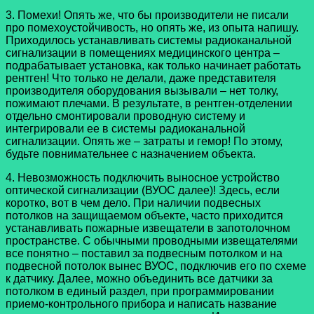
3. Помехи! Опять же, что бы производители не писали
про помехоустойчивость, но опять же, из опыта напишу.
Приходилось устанавливать системы радиоканальной
сигнализации в помещениях медицинского центра –
подрабатывает установка, как только начинает работать
рентген! Что только не делали, даже представителя
производителя оборудования вызывали – нет толку,
пожимают плечами. В результате, в рентген-отделении
отдельно смонтировали проводную систему и
интегрировали ее в системы радиоканальной
сигнализации. Опять же – затраты и гемор! По этому,
будьте повнимательнее с назначением объекта.
4. Невозможность подключить выносное устройство
оптической сигнализации (ВУОС далее)! Здесь, если
коротко, вот в чем дело. При наличии подвесных
потолков на защищаемом объекте, часто приходится
устанавливать пожарные извещатели в запотолочном
пространстве. С обычными проводными извещателями
все понятно – поставил за подвесным потолком и на
подвесной потолок вынес ВУОС, подключив его по схеме
к датчику. Далее, можно объединить все датчики за
потолком в единый раздел, при программировании
приемо-контрольного прибора и написать название