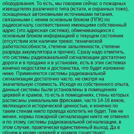
оборудования. То есть, мы говорим сейчас о пожарных
извещателях различного типа (кстати, и охранных тоже),
оснащенных автономными источниками питания,
связанными с неким основным блоком (ППК) по
радиосигналу, соответственно имеющими собственный
адрес (это адресная система), обменивающихся с
основным блоком информацией о текущем состоянии
(отсутствии или наличии тревог, технической
работоспособности, степени запыленности, степени
разряда аккумулятора и прочее). Сразу надо отметить,
что системы радиоканальной сигнализации достаточно
дороги и в продаже и в установке, есть в этих системах
конечно недостатки и достоинства, что будет изложено
ниже. Применяются системы радиоканальной
сигнализации достаточно часто, не смотря на
значительную стоимость. Исходя из собственного опыта,
данные системы были установлены в помещениях
церквей и храмов, то есть в помещениях, стены которых
расписаны уникальными фресками, часто 14-16 веков,
являющихся исторической ценностью, и конечно по
таким стенам никто провода колотить не будет. Тем не
менее, нормы пожарной сигнализации никто не отменял
и по этому, системы радиоканальной сигнализации, в
этом случае, практически единственный выход. Да в
общем и кроме церквей и храмов существуют