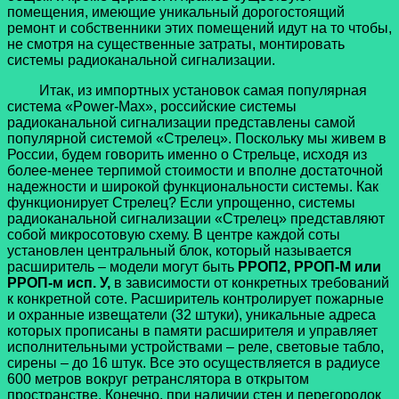
помещения, имеющие уникальный дорогостоящий
ремонт и собственники этих помещений идут на то чтобы,
не смотря на существенные затраты, монтировать
системы радиоканальной сигнализации.
Итак, из импортных установок самая популярная
система «Power-Max», российские системы
радиоканальной сигнализации представлены самой
популярной системой «Стрелец». Поскольку мы живем в
России, будем говорить именно о Стрельце, исходя из
более-менее терпимой стоимости и вполне достаточной
надежности и широкой функциональности системы. Как
функционирует Стрелец? Если упрощенно, системы
радиоканальной сигнализации «Стрелец» представляют
собой микросотовую схему. В центре каждой соты
установлен центральный блок, который называется
расширитель – модели могут быть
РРОП2, РРОП-М или
РРОП-м исп. У,
в зависимости от конкретных требований
к конкретной соте. Расширитель контролирует пожарные
и охранные извещатели (32 штуки), уникальные адреса
которых прописаны в памяти расширителя и управляет
исполнительными устройствами – реле, световые табло,
сирены – до 16 штук. Все это осуществляется в радиусе
600 метров вокруг ретранслятора в открытом
пространстве. Конечно, при наличии стен и перегородок