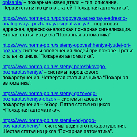
opisanie/
– пожарные извещатели – тип, описание.
Первая статья из цикла статей “Пожарная автоматика”.
https://www.norma-pb.ru/porogovaya-adresnaya-adresno-
analogovaya-pozharnaya-signalizaciya/
– пороговая,
адресная, адресно-аналоговая пожарная сигнализация.
Вторая статья из цикла “Пожарная автоматика”.
https://www.norma-pb.ru/sistemy-opoveshheniya-lyudej-pri-
pozhare/
системы оповещения людей при пожаре. Третья
статья из цикла “Пожарная автоматика”.
https://www.norma-pb.ru/sistemy-poroshkovogo-
pozharotusheniya/
– системы порошкового
пожаротушения. Четвертая статья из цикла “Пожарная
автоматика”.
https://www.norma-pb.ru/sistemy-gazovogo-
pozharotusheniya-obzor/
– системы газового
пожаротушения – обзор. Пятая статья из цикла
«Пожарная автоматика».
https://www.norma-pb.ru/sistemi-vodynogo-
posharotusheniy/
– системы водяного пожаротушения.
Шестая статья из цикла “Пожарная автоматика”.