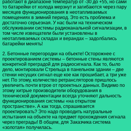
работают в диапазоне температур от -30 до +55, но сами
то батарейки от холода мерзнут и загибаются через пару
месяцев функционирования в неотапливаемых
помещениях в зимний период. Это есть проблема и
достаточно серьезная. У нас были на техническом
обслуживании системы радиоканальной сигнализации, в
том числе извещатели были установлены в
неотапливаемых складах и верандах – задолбались
батарейки менять!
2. Бетонные перегородки на объекте! Осторожнее с
проектированием системы – бетонные стены являются
конкретной преградой для радиосигнала. Как то, было
дело, монтировали Стрельца в панельном здании – две
стенки несущих сигнал еще кое как прошибает, а три уже
нет. По этому, количество ретрансляторов пришлось
увеличить почти втрое от проектных данных. Видимо по
этому хитрые производители оборудования в
технической документации всегда уточняют дальность
функционирования системы «на открытом
пространстве». А как тогда, спрашивается
проектировать? Это надо проводить натуральные
испытания на объекте на предмет прохождения сигнала
через преграды! В общем, для Заказчика система
«золотая» получилась.