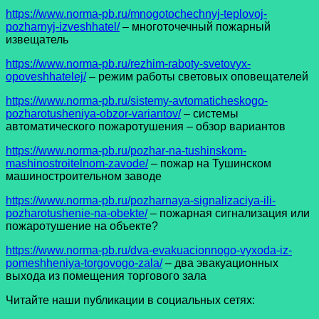
h
ttps://www.norma-pb.ru/mnogotochechnyj-teplovoj-
pozharnyj-izveshhatel/
– многоточечный пожарный
извещатель
https://www.norma-pb.ru/rezhim-raboty-svetovyx-
opoveshhatelej/
– режим работы световых оповещателей
https://www.norma-pb.ru/sistemy-avtomaticheskogo-
pozharotusheniya-obzor-variantov/
– системы
автоматического пожаротушения – обзор вариантов
https://www.norma-pb.ru/pozhar-na-tushinskom-
mashinostroitelnom-zavode/
– пожар на Тушинском
машиностроительном заводе
https://www.norma-pb.ru/pozharnaya-signalizaciya-ili-
pozharotushenie-na-obekte/
– пожарная сигнализация или
пожаротушение на объекте?
https://www.norma-pb.ru/dva-evakuacionnogo-vyxoda-iz-
pomeshheniya-torgovogo-zala/
– два эвакуационных
выхода из помещения торгового зала
Читайте наши публикации в социальных сетях: