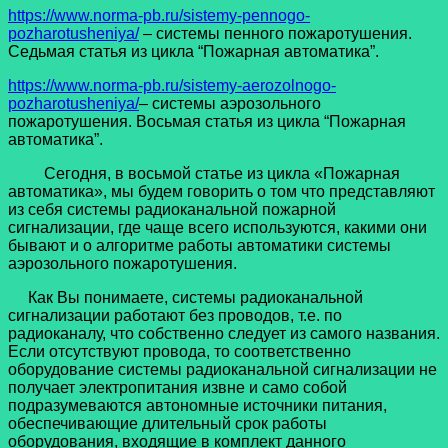
https://www.norma-pb.ru/sistemy-pennogo-
pozharotusheniya/
– системы пенного пожаротушения.
Седьмая статья из цикла “Пожарная автоматика”.
https://www.norma-pb.ru/sistemy-aerozolnogo-
pozharotusheniya/
– системы аэрозольного
пожаротушения. Восьмая статья из цикла “Пожарная
автоматика”.
Сегодня, в восьмой статье из цикла «Пожарная
автоматика», мы будем говорить о том что представляют
из себя системы радиоканальной пожарной
сигнализации, где чаще всего используются, какими они
бывают и о алгоритме работы автоматики системы
аэрозольного пожаротушения.
Как Вы понимаете, системы радиоканальной
сигнализации работают без проводов, т.е. по
радиоканалу, что собственно следует из самого названия.
Если отсутствуют провода, то соответственно
оборудование системы радиоканальной сигнализации не
получает электропитания извне и само собой
подразумеваются автономные источники питания,
обеспечивающие длительный срок работы
оборудования, входящие в комплект данного