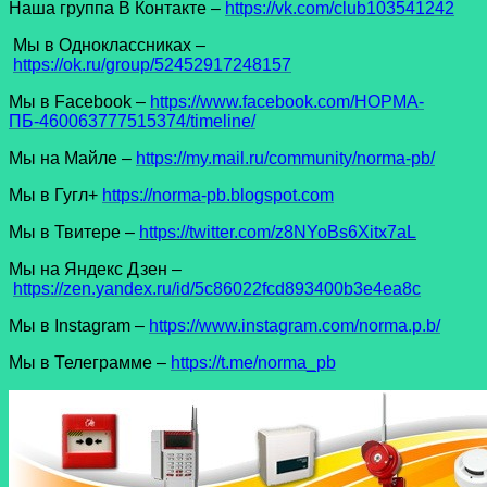
Наша группа В Контакте –
https://vk.com/club103541242
Мы в Одноклассниках –
https://ok.ru/group/52452917248157
Мы в Facеbook –
https://www.facebook.com/НОРМА-
ПБ-460063777515374/timeline/
Мы на Майле –
https://my.mail.ru/community/norma-pb/
Мы в Гугл+
https://norma-pb.blogspot.com
Мы в Твитере –
https://twitter.com/z8NYoBs6Xitx7aL
Мы на Яндекс Дзен –
https://zen.yandex.ru/id/5c86022fcd893400b3e4ea8c
Мы в Instagram –
https://www.instagram.com/norma.p.b/
Мы в Телеграмме –
https://t.me/norma_pb