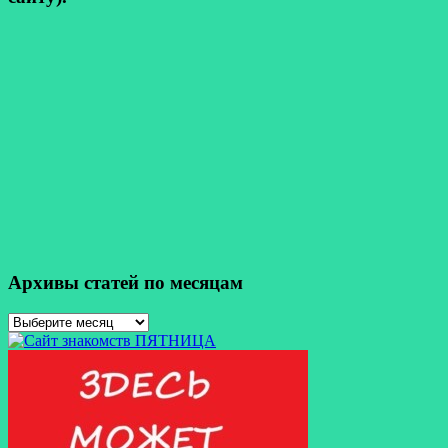
Архивы статей по месяцам
Архивы
статей
по
месяцам