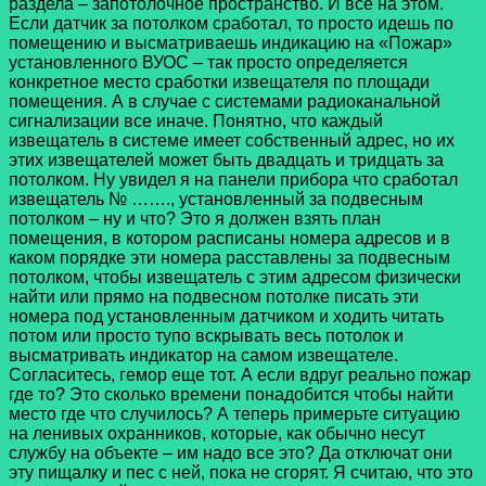
раздела – запотолочное пространство. И все на этом.
Если датчик за потолком сработал, то просто идешь по
помещению и высматриваешь индикацию на «Пожар»
установленного ВУОС – так просто определяется
конкретное место сработки извещателя по площади
помещения. А в случае с системами радиоканальной
сигнализации все иначе. Понятно, что каждый
извещатель в системе имеет собственный адрес, но их
этих извещателей может быть двадцать и тридцать за
потолком. Ну увидел я на панели прибора что сработал
извещатель № ……., установленный за подвесным
потолком – ну и что? Это я должен взять план
помещения, в котором расписаны номера адресов и в
каком порядке эти номера расставлены за подвесным
потолком, чтобы извещатель с этим адресом физически
найти или прямо на подвесном потолке писать эти
номера под установленным датчиком и ходить читать
потом или просто тупо вскрывать весь потолок и
высматривать индикатор на самом извещателе.
Согласитесь, гемор еще тот. А если вдруг реально пожар
где то? Это сколько времени понадобится чтобы найти
место где что случилось? А теперь примерьте ситуацию
на ленивых охранников, которые, как обычно несут
службу на объекте – им надо все это? Да отключат они
эту пищалку и пес с ней, пока не сгорят. Я считаю, что это