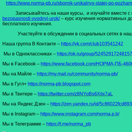
https://www.norma-pb.ru/sbornik-unikalnyx-statej-po-pozhar
Записывайтесь на наши курсы, и изучайте вместе с н
bezopasnosti-vvodnyj-urok/
– курс изучения нормативных д
бесплатного изучения.
Участвуйте в обсуждении в социальных сетях в наших
Наша группа В Контакте –
https://vk.com/club103541242
Мы в Одноклассниках –
https://ok.ru/group/5245291724815
Мы в Facеbook –
https://www.facebook.com/НОРМА-ПБ-4600
Мы на Майле –
https://my.mail.ru/community/norma-pb/
Мы в Гугл+
https://norma-pb.blogspot.com
Мы в Твитере –
https://twitter.com/z8NYoBs6Xitx7aL
Мы на Яндекс Дзен –
https://zen.yandex.ru/id/5c86022fcd8
Мы в Instagram –
https://www.instagram.com/norma.p.b/
Мы в Телеграмме –
https://t.me/norma_pb