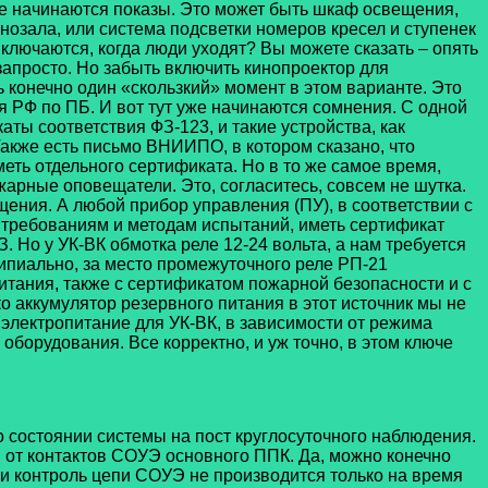
зале начинаются показы. Это может быть шкаф освещения,
зала, или система подсветки номеров кресел и ступенек
ыключаются, когда люди уходят? Вы можете сказать – опять
апросто. Но забыть включить кинопроектор для
 конечно один «скользкий» момент в этом варианте. Это
я РФ по ПБ. И вот тут уже начинаются сомнения. С одной
ты соответствия ФЗ-123, и такие устройства, как
Также есть письмо ВНИИПО, в котором сказано, что
ть отдельного сертификата. Но в то же самое время,
арные оповещатели. Это, согласитесь, совсем не шутка.
ения. А любой прибор управления (ПУ), в соответствии с
 требованиям и методам испытаний, иметь сертификат
 Но у УК-ВК обмотка реле 12-24 вольта, а нам требуется
ципиально, за место промежуточного реле РП-21
тания, также с сертификатом пожарной безопасности и с
о аккумулятор резервного питания в этот источник мы не
электропитание для УК-ВК, в зависимости от режима
оборудования. Все корректно, и уж точно, в этом ключе
 состоянии системы на пост круглосуточного наблюдения.
ны от контактов СОУЭ основного ППК. Да, можно конечно
ы и контроль цепи СОУЭ не производится только на время