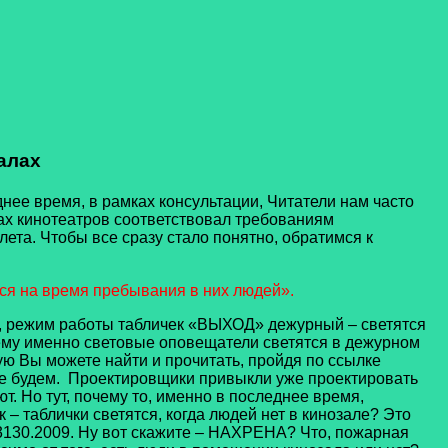
алах
е время, в рамках консультации, Читатели нам часто
ах кинотеатров соответствовал требованиям
лета. Чтобы все сразу стало понятно, обратимся к
я на время пребывания в них людей».
але, режим работы табличек «ВЫХОД» дежурный – светятся
му именно световые оповещатели светятся в дежурном
ую Вы можете найти и прочитать, пройдя по ссылке
е будем. Проектировщики привыкли уже проектировать
. Но тут, почему то, именно в последнее время,
 – таблички светятся, когда людей нет в кинозале? Это
.13130.2009. Ну вот скажите – НАХРЕНА? Что, пожарная