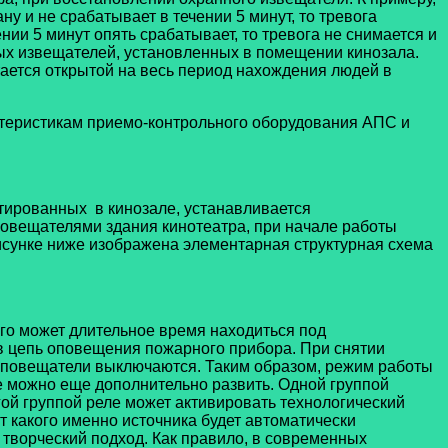
у и не срабатывает в течении 5 минут, то тревога
нии 5 минут опять срабатывает, то тревога не снимается и
х извещателей, установленных в помещении кинозала.
тается открытой на весь период нахождения людей в
теристикам приемо-контрольного оборудования АПС и
тированных в кинозале, устанавливается
повещателями здания кинотеатра, при начале работы
рисунке ниже изображена элементарная структурная схема
ого может длительное время находиться под
в цепь оповещения пожарного прибора. При снятии
 оповещатели выключаются. Таким образом, режим работы
е можно еще дополнительно развить. Одной группой
гой группой реле может активировать технологический
т какого именно источника будет автоматически
творческий подход. Как правило, в современных