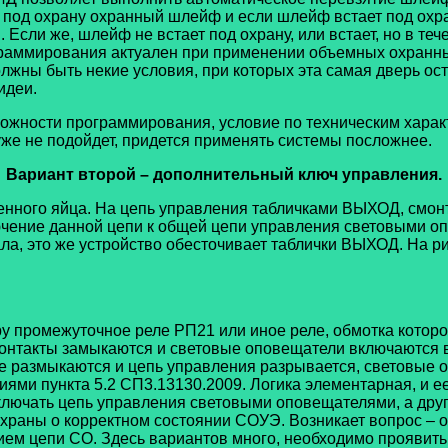
 под охрану охранный шлейф и если шлейф встает под охран
сли же, шлейф не встает под охрану, или встает, но в тече
раммирования актуален при применении объемных охранны
олжны быть некие условия, при которых эта самая дверь ос
идеи.
ности программирования, условие по техническим харак
 уже не подойдет, придется применять системы посложнее.
Вариант второй – дополнительный ключ управления.
нного яйца. На цепь управления табличками ВЫХОД, смон
ючение данной цепи к общей цепи управления световыми о
ала, это же устройство обесточивает таблички ВЫХОД. На 
ру промежуточное реле РП21 или иное реле, обмотка котор
контакты замыкаются и световые оповещатели включаются 
еле размыкаются и цепь управления разрывается, световые
ями пункта 5.2 СП3.13130.2009. Логика элементарная, и е
выключать цепь управления световыми оповещателями, а дру
храны о корректном состоянии СОУЭ. Возникает вопрос – о
м цепи СО. Здесь вариантов много, необходимо проявить 