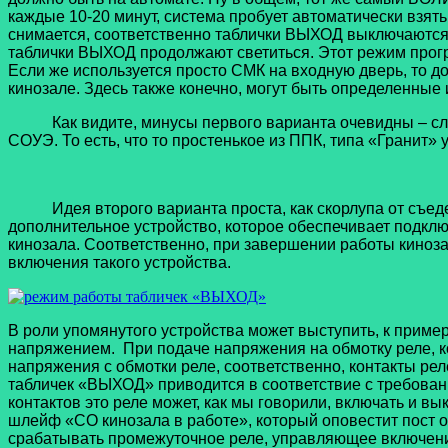
каждые 10-20 минут, система пробует автоматически взять
снимается, соответственно таблички ВЫХОД выключаются. Е
таблички ВЫХОД продолжают светиться. Этот режим прог
Если же используется просто СМК на входную дверь, то д
кинозале. Здесь также конечно, могут быть определенные 
Как видите, минусы первого варианта очевидны – слож
СОУЭ. То есть, что то простенькое из ППК, типа «Гранит»
Идея второго варианта проста, как скорлупа от съеде
дополнительное устройство, которое обеспечивает подкл
кинозала. Соответственно, при завершении работы киноз
включения такого устройства.
В роли упомянутого устройства может выступить, к приме
напряжением. При подаче напряжения на обмотку реле, 
напряжения с обмотки реле, соответственно, контакты р
табличек «ВЫХОД» приводится в соответствие с требовани
контактов это реле может, как мы говорили, включать и 
шлейф «СО кинозала в работе», который оповестит пост о
срабатывать промежуточное реле, управляющее включение