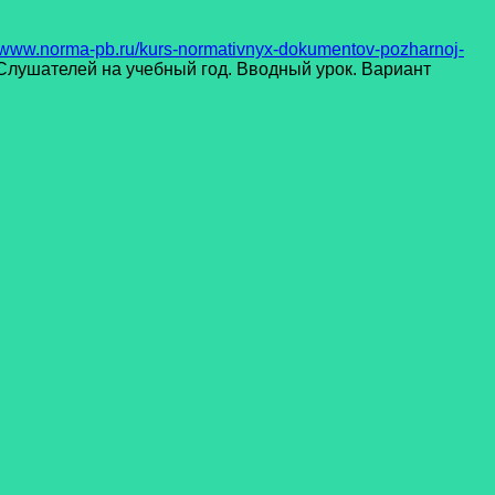
//www.norma-pb.ru/kurs-normativnyx-dokumentov-pozharnoj-
Слушателей на учебный год. Вводный урок. Вариант