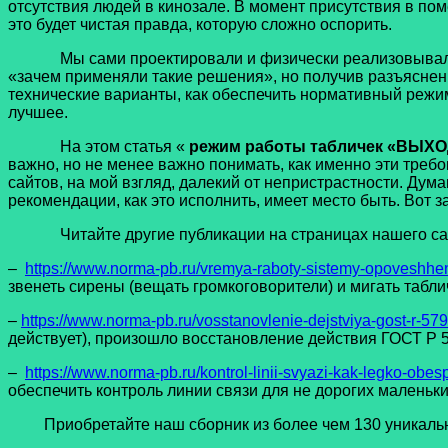
отсутствия людей в кинозале. В момент присутствия в п
это будет чистая правда, которую сложно оспорить.
Мы сами проектировали и физически реализовывали оба
«зачем применяли такие решения», но получив разъяснения
технические варианты, как обеспечить нормативный режи
лучшее.
На этом статья «
режим работы табличек «ВЫХО
важно, но не менее важно понимать, как именно эти треб
сайтов, на мой взгляд, далекий от непристрастности. Дум
рекомендации, как это исполнить, имеет место быть. Вот з
Читайте другие публикации на страницах нашего сайта,
–
https://www.norma-pb.ru/vremya-raboty-sistemy-opoveshhe
звенеть сирены (вещать громкоговорители) и мигать табличк
–
https://www.norma-pb.ru/vosstanovlenie-dejstviya-gost-r-57
действует), произошло восстановление действия ГОСТ Р 
–
https://www.norma-pb.ru/kontrol-linii-svyazi-kak-legko-obesp
обеспечить контроль линии связи для не дорогих малень
Приобретайте наш сборник из более чем 130 уникальных