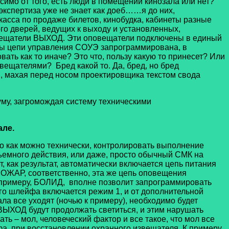
симо от того, есть люди в помещении кинозала или нет?
экспертиза уже не знает как доеб……я до них,
 касса по продаже билетов, кинобудка, кабинеты разные
ого дверей, ведущих к выходу и установленных,
овещатели ВЫХОД. Эти оповещатели подключены в единый
ты цепи управления СОУЭ запрограммирована, в
ать как то иначе? Это что, пользу какую то принесет? Или
ещателями? Бред какой то. Да, бред, но бред
ки, махая перед носом проектировщика текстом свода
му, загромождая систему техническими
але.
как можно технически, контролировать выполнение
бъемного действия, или даже, просто обычный СМК на
 как результат, автоматически включается цепь питания
ОЖАР, соответственно, эта же цепь оповещения
 примеру, БОЛИД, вполне позволит запрограммировать
го шлейфа включается режим 1, и от дополнительной
ла все уходят (ночью к примеру), необходимо будет
 ВЫХОД будут продолжать светиться, и этим нарушать
ь – мол, человеческий фактор и все такое, что мол все
а, при восстановлении охранного извещателя. К примеру,