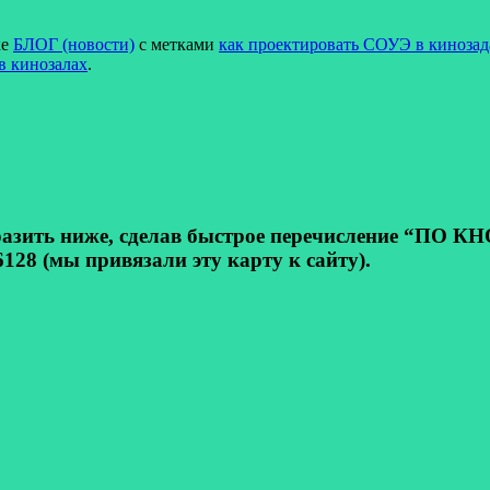
ке
БЛОГ (новости)
с метками
как проектировать СОУЭ в кинозад
 кинозалах
.
ь ниже, сделав быстрое перечисление “ПО КНОП
128 (мы привязали эту карту к сайту).