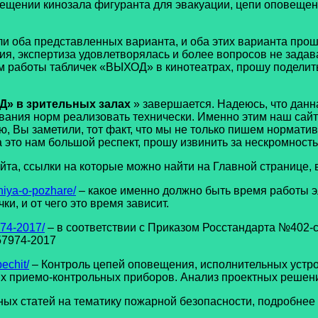
омещении кинозала фигуранта для эвакуации, цепи оповеще
 представленных варианта, и оба этих варианта прошли
, экспертиза удовлетворялась и более вопросов не задавал
м работы табличек «ВЫХОД» в кинотеатрах, прошу поделить
Д» в зрительных залах
» завершается. Надеюсь, что данна
ования норм реализовать технически. Именно этим наш сайт
аю, Вы заметили, тот факт, что мы не только пишем нормати
а это нам большой респект, прошу извинить за нескромность
 ссылки на которые можно найти на Главной странице, во
niya-o-pozhare/
– какое именно должно быть время работы э
и, и от чего это время зависит.
974-2017/
– в соответствии с Приказом Росстандарта №402-ст
57974-2017
echit/
– Контроль цепей оповещения, исполнительных устройс
ких приемо-контрольных приборов. Анализ проектных решен
 статей на тематику пожарной безопасности, подробнее 