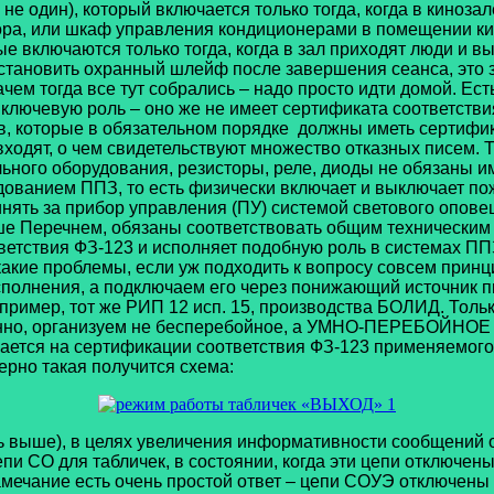
 не один), который включается только тогда, когда в кино
а, или шкаф управления кондиционерами в помещении кино
ые включаются только тогда, когда в зал приходят люди и в
становить охранный шлейф после завершения сеанса, это з
м тогда все тут собрались – надо просто идти домой. Есть
 ключевую роль – оно же не имеет сертификата соответстви
, которые в обязательном порядке должны иметь сертифика
ходят, о чем свидетельствуют множество отказных писем. 
ого оборудования, резисторы, реле, диоды не обязаны име
ованием ППЗ, то есть физически включает и выключает пож
нять за прибор управления (ПУ) системой светового оповещ
ше Перечнем, обязаны соответствовать общим техническим
ветствия ФЗ-123 и исполняет подобную роль в системах ППЗ.
 какие проблемы, если уж подходить к вопросу совсем прин
полнения, а подключаем его через понижающий источник пи
пример, тот же РИП 12 исп. 15, производства БОЛИД. Тольк
менно, организуем не бесперебойное, а УМНО-ПЕРЕБОЙНОЕ 
жается на сертификации соответствия ФЗ-123 применяемого 
ерно такая получится схема:
 выше), в целях увеличения информативности сообщений о
епи СО для табличек, в состоянии, когда эти цепи отключе
 замечание есть очень простой ответ – цепи СОУЭ отключен