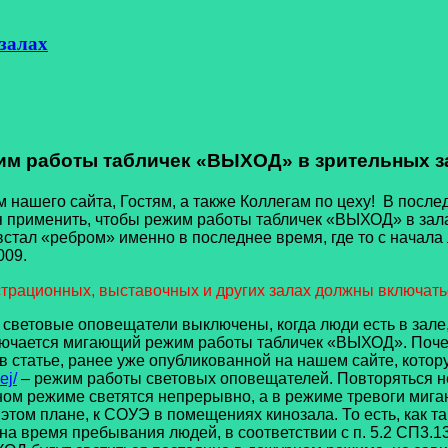
залах
им работы табличек «ВЫХОД» в зрительных з
го сайта, Гостям, а также Коллегам по цеху! В последне
ия применить, чтобы режим работы табличек «ВЫХОД» в зал
встал «ребром» именно в последнее время, где то с начала 
009.
ационных, выставочных и других залах должны включатьс
але, световые оповещатели выключены, когда люди есть в з
лючается мигающий режим работы табличек «ВЫХОД». Поче
 статье, ранее уже опубликованной на нашем сайте, котор
ej/
– режим работы световых оповещателей. Повторяться н
м режиме светятся непрерывно, а в режиме тревоги мигают
этом плане, к СОУЭ в помещениях кинозала. То есть, как так
о на время пребывания людей, в соответствии с п. 5.2 СП3