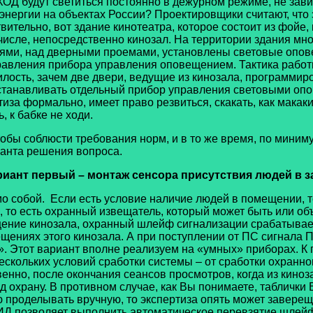
ЫХОД будут светиться постоянно в дежурном режиме, не зави
энергии на объектах России? Проектировщики считают, что 
вительно, вот здание кинотеатра, которое состоит из фойе,
 числе, непосредственно кинозал. На территории здания мн
ниями, над дверными проемами, установлены световые оп
правления прибора управления оповещением. Тактика рабо
лость, зачем две двери, ведущие из кинозала, программиров
станавливать отдельный прибор управления световыми опов
ртиза формально, имеет право резвиться, скакать, как мака
, к бабке не ходи.
 соблюсти требования норм, и в то же время, по миниму
анта решения вопроса.
иант первый – монтаж сенсора присутствия людей в з
бой. Если есть условие наличие людей в помещении, то 
я, то есть охранный извещатель, который может быть или о
щение кинозала, охранный шлейф сигнализации срабатывает,
ниях этого кинозала. А при поступлении от ПС сигнала П
 Этот вариант вполне реализуем на «умных» приборах. К
кольких условий сработки системы – от сработки охранно
нно, после окончания сеансов просмотров, когда из киноза
д охрану. В противном случае, как Вы понимаете, таблички
 проделывать вручную, то экспертиза опять может заверещат
ИД позволяет выполнить автоматическое перевзятие шлейф