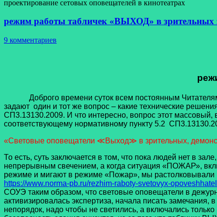
проектирование сетовых оповещателей в кинотеатрах
режим работы табличек «ВЫХОД» в зрительных 
9 комментариев
реж
Доброго времени суток всем постоянным Читателям наше
задают один и тот же вопрос – какие технические решен
СП3.13130.2009. И что интересно, вопрос этот массовый, 
соответствующему нормативному пункту 5.2 СП3.13130.2
«Световые оповещатели ≪Выход≫ в зрительных, демонстр
То есть, суть заключается в том, что пока людей нет в з
непрерывным свечением, а когда ситуация «ПОЖАР», вк
режиме и мигают в режиме «Пожар», мы растолковывали в
https://www.norma-pb.ru/rezhim-raboty-svetovyx-opoveshhatel
СОУЭ таким образом, что световые оповещатели в дежурно
активизировалась экспертиза, начала писать замечания, в 
непорядок, надо чтобы не светились, а включались тольк