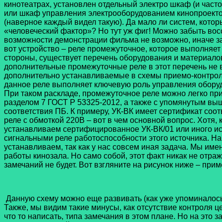
кинотеатрах, установлен отдельный электро шкаф (и часто
или шкаф управления электрооборудованием кинопроектор
(наверное каждый видел такую). Да мало ли систем, котор
«человеческий фактор»? Но тут уж фиг! Можно забыть вос
возможности демонстрации фильма не возможно, иначе заче
вот устройство – реле промежуточное, которое выполняет
стороны, существует перечень оборудования и материалов
дополнительные промежуточные реле в этот перечень не в
дополнительно устанавливаемые в схемы приемо-контрольн
данное реле выполняет ключевую роль управления оборуд
При таком раскладе, промежуточное реле можно легко при
разделом 7 ГОСТ Р 53325-2012, а также с упомянутым вы
соответствия ПБ. К примеру, УК-ВК имеет сертификат соот
реле с обмоткой 220В – вот в чем основной вопрос. Хотя,
устанавливаем сертифицированное УК-ВК/01 или иного ис
сигнальными реле работоспособности этого источника. На
устанавливаем, так как у нас совсем иная задача. Мы и
работы кинозала. Но само собой, этот факт никак не отра
замечаний не будет. Вот взгляните на рисунок ниже – прим
Данную схему можно еще развивать (как уже упоминалось
Также, мы видим такие минусы, как отсутствие контроля ц
что то написать, типа замечания в этом плане. Но на это