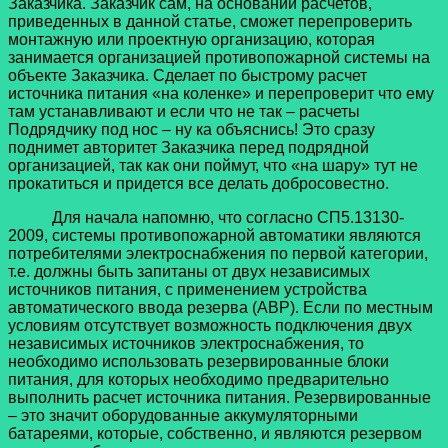
Заказчика. Заказчик сам, на основании расчетов,
приведенных в данной статье, сможет перепроверить
монтажную или проектную организацию, которая
занимается организацией противопожарной системы на
объекте Заказчика. Сделает по быстрому расчет
источника питания «на коленке» и перепроверит что ему
там устанавливают и если что не так – расчеты
Подрядчику под нос – ну ка объяснись! Это сразу
поднимет авторитет Заказчика перед подрядной
организацией, так как они поймут, что «на шару» тут не
прокатиться и придется все делать добросовестно.
Для начала напомню, что согласно СП5.13130-
2009, системы противопожарной автоматики являются
потребителями электроснабжения по первой категории,
т.е. должны быть запитаны от двух независимых
источников питания, с применением устройства
автоматического ввода резерва (АВР). Если по местным
условиям отсутствует возможность подключения двух
независимых источников электроснабжения, то
необходимо использовать резервированные блоки
питания, для которых необходимо предварительно
выполнить расчет источника питания. Резервированные
– это значит оборудованные аккумуляторными
батареями, которые, собственно, и являются резервом