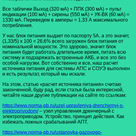
Все таблички Выход (320 мА) + ППК (300 мА) + пульт
индикации (100 мА) + сирены (550 мА) + УК-ВК (60 мА) =
1330 мА. Переведем в амперы = 1,33 А максимального
потребления.
У нас блок питания выдает по паспорту 5А, а это значит,
(1,33/5) х 100 = 26,6% всего загружен блок питания от
номинальной мощности. Это здорово, значит блок
питания будет работать длительное время, питать всю
систему и подзаряжать встроенные АКБ, и все это без
особой нагрузки. Вот собственно и все, наш расчет
источника питания для системы АПС и СОУЭ выполнен
и есть результат, который мы искали.
На этом, статью «расчет источника питания» считаю
законченной, буду рад, если статья была интересной,
читайте наши другие публикации на сайте по ссылкам:
https://www.norma-pb.ru/uzel-upravleniya-drenchernyj-s-
elektroprivodom/
– узел управления дренчерный с
электроприводом. Устройство, принцип действия. Как
избежать ложных срабатываний АПТ.
https://www.norma-pb.ru/ustanovka-gazovogo-