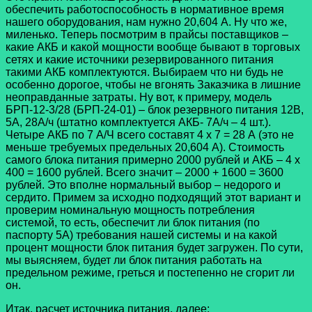
обеспечить работоспособность в нормативное время
нашего оборудования, нам нужно 20,604 А. Ну что же,
миленько. Теперь посмотрим в прайсы поставщиков –
какие АКБ и какой мощности вообще бывают в торговых
сетях и какие источники резервированного питания
такими АКБ комплектуются. Выбираем что ни будь не
особенно дорогое, чтобы не вгонять Заказчика в лишние
неоправданные затраты. Ну вот, к примеру, модель
БРП-12-3/28 (БРП-24-01) – блок резервного питания 12В,
5А, 28А/ч (штатно комплектуется АКБ- 7А/ч – 4 шт.).
Четыре АКБ по 7 А/Ч всего составят 4 х 7 = 28 А (это не
меньше требуемых предельных 20,604 А). Стоимость
самого блока питания примерно 2000 рублей и АКБ – 4 х
400 = 1600 рублей. Всего значит – 2000 + 1600 = 3600
рублей. Это вполне нормальный выбор – недорого и
сердито. Примем за исходно подходящий этот вариант и
проверим номинальную мощность потребления
системой, то есть, обеспечит ли блок питания (по
паспорту 5А) требования нашей системы и на какой
процент мощности блок питания будет загружен. По сути,
мы выясняем, будет ли блок питания работать на
предельном режиме, греться и постепенно не сгорит ли
он.
Итак, расчет источника питания, далее: