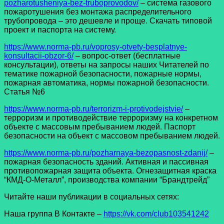
pozharotusheniya-bez-truboprovodov/
– система газового
пожаротушения без монтажа распределительного
трубопровода – это дешевле и проще. Скачать типовой
проект и паспорта на систему.
https://www.norma-pb.ru/voprosy-otvety-besplatnye-
konsultacii-obzor-6/
– вопрос-ответ (бесплатные
консультации), ответы на запросы наших Читателей по
тематике пожарной безопасности, пожарные нормы,
пожарная автоматика, нормы пожарной безопасности.
Статья №6
https://www.norma-pb.ru/terrorizm-i-protivodejstvie/
–
терроризм и противодействие терроризму на конкретном
объекте с массовым пребыванием людей. Паспорт
безопасности на объект с массовом пребыванием людей.
https://www.norma-pb.ru/pozharnaya-bezopasnost-zdanij/
–
пожарная безопасность зданий. Активная и пассивная
противопожарная защита объекта. Огнезащитная краска
“КМД-О-Металл”, производства компании “Брандтрейд”
Читайте наши публикации в социальных сетях:
Наша группа В Контакте –
https://vk.com/club103541242