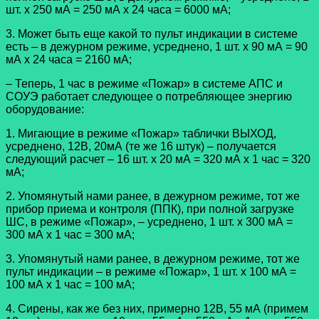
шт. х 250 мА = 250 мА х 24 часа = 6000 мА;
3. Может быть еще какой то пульт индикации в системе
есть – в дежурном режиме, усреднено, 1 шт. х 90 мА = 90
мА х 24 часа = 2160 мА;
– Теперь, 1 час в режиме «Пожар» в системе АПС и
СОУЭ работает следующее о потребляющее энергию
оборудование:
1. Мигающие в режиме «Пожар» таблички ВЫХОД,
усреднено, 12В, 20мА (те же 16 штук) – получается
следующий расчет – 16 шт. х 20 мА = 320 мА х 1 час = 320
мА;
2. Упомянутый нами ранее, в дежурном режиме, тот же
прибор приема и контроля (ППК), при полной загрузке
ШС, в режиме «Пожар», – усреднено, 1 шт. х 300 мА =
300 мА х 1 час = 300 мА;
3. Упомянутый нами ранее, в дежурном режиме, тот же
пульт индикации – в режиме «Пожар», 1 шт. х 100 мА =
100 мА х 1 час = 100 мА;
4. Сирены, как же без них, примерно 12В, 55 мА (примем