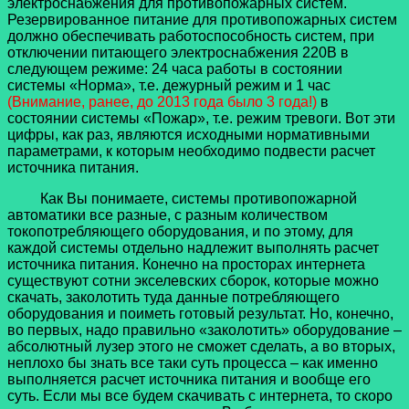
электроснабжения для противопожарных систем.
Резервированное питание для противопожарных систем
должно обеспечивать работоспособность систем, при
отключении питающего электроснабжения 220В в
следующем режиме: 24 часа работы в состоянии
системы «Норма», т.е. дежурный режим и 1 час
(Внимание, ранее, до 2013 года было 3 года!)
в
состоянии системы «Пожар», т.е. режим тревоги. Вот эти
цифры, как раз, являются исходными нормативными
параметрами, к которым необходимо подвести расчет
источника питания.
Как Вы понимаете, системы противопожарной
автоматики все разные, с разным количеством
токопотребляющего оборудования, и по этому, для
каждой системы отдельно надлежит выполнять расчет
источника питания. Конечно на просторах интернета
существуют сотни экселевских сборок, которые можно
скачать, заколотить туда данные потребляющего
оборудования и поиметь готовый результат. Но, конечно,
во первых, надо правильно «заколотить» оборудование –
абсолютный лузер этого не сможет сделать, а во вторых,
неплохо бы знать все таки суть процесса – как именно
выполняется расчет источника питания и вообще его
суть. Если мы все будем скачивать с интернета, то скоро