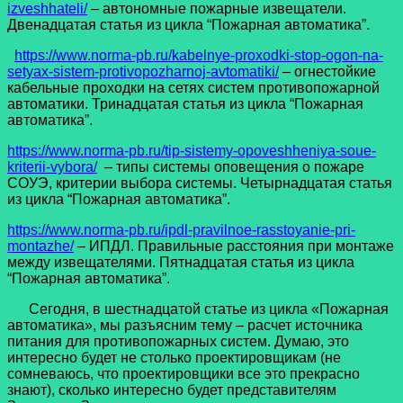
izveshhateli/
– автономные пожарные извещатели.
Двенадцатая статья из цикла “Пожарная автоматика”.
https://www.norma-pb.ru/kabelnye-proxodki-stop-ogon-na-
setyax-sistem-protivopozharnoj-avtomatiki/
– огнестойкие
кабельные проходки на сетях систем противопожарной
автоматики. Тринадцатая статья из цикла “Пожарная
автоматика”.
https://www.norma-pb.ru/tip-sistemy-opoveshheniya-soue-
kriterii-vybora/
– типы системы оповещения о пожаре
СОУЭ, критерии выбора системы. Четырнадцатая статья
из цикла “Пожарная автоматика”.
https://www.norma-pb.ru/ipdl-pravilnoe-rasstoyanie-pri-
montazhe/
– ИПДЛ. Правильные расстояния при монтаже
между извещателями. Пятнадцатая статья из цикла
“Пожарная автоматика”.
Сегодня, в шестнадцатой статье из цикла «Пожарная
автоматика», мы разъясним тему – расчет источника
питания для противопожарных систем. Думаю, это
интересно будет не столько проектировщикам (не
сомневаюсь, что проектировщики все это прекрасно
знают), сколько интересно будет представителям