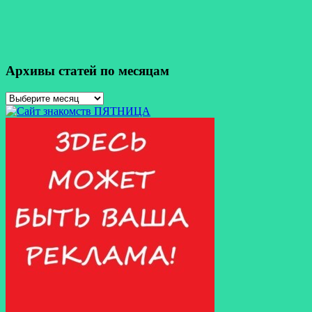
Архивы статей по месяцам
Архивы
статей
по
месяцам