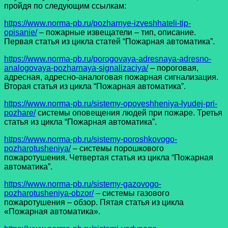
пройдя по следующим ссылкам:
https://www.norma-pb.ru/pozharnye-izveshhateli-tip-
opisanie/
– пожарные извещатели – тип, описание.
Первая статья из цикла статей “Пожарная автоматика”.
https://www.norma-pb.ru/porogovaya-adresnaya-adresno-
analogovaya-pozharnaya-signalizaciya/
– пороговая,
адресная, адресно-аналоговая пожарная сигнализация.
Вторая статья из цикла “Пожарная автоматика”.
https://www.norma-pb.ru/sistemy-opoveshheniya-lyudej-pri-
pozhare/
системы оповещения людей при пожаре. Третья
статья из цикла “Пожарная автоматика”.
https://www.norma-pb.ru/sistemy-poroshkovogo-
pozharotusheniya/
– системы порошкового
пожаротушения. Четвертая статья из цикла “Пожарная
автоматика”.
https://www.norma-pb.ru/sistemy-gazovogo-
pozharotusheniya-obzor/
– системы газового
пожаротушения – обзор. Пятая статья из цикла
«Пожарная автоматика».