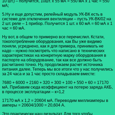
10 шт.) – получится, 10шт. х 55 мА = 550 мА х 1 час = 550
мА;
5.Ну и еще допустим, релейный модуль УК-ВК есть в
системе для отключения вентиляции – пусть УК-ВК/02 на
2 шт. реле – 1 прибор. Получится 1 шт. х 60 мА = 60 мА х 1
час = 60 мА.
Ну вот, в общем то примерно все перечислил. Кстати,
токопотребление оборудования, как Вы уже видимо
поняли, усреднено, как я для примера, принимать не
надо – нужно посмотреть что написано в технических
характеристиках на конкретную марку оборудования в
паспорте на оборудование, так как все должно быть
расчитанно точно. Ну, продолжаем расчет источника
питания далее. Теперь мы все итоги что у нас получились
за 24 часа и за 1 час просто складываем вместе:
7680 + 6000 + 2160 + 320 + 300 + 100 + 550 + 60 = 17170
мА. Прибавим сюда коэффициент на потерю заряда АКБ,
в процессе эксплуатации – к=1,2
17170 мА х 1,2 = 20604 мА. Переводим миллиамперы в
амперы = 20604/1000 = 20,604 А.
Это практически наш результат. Для того чтобы