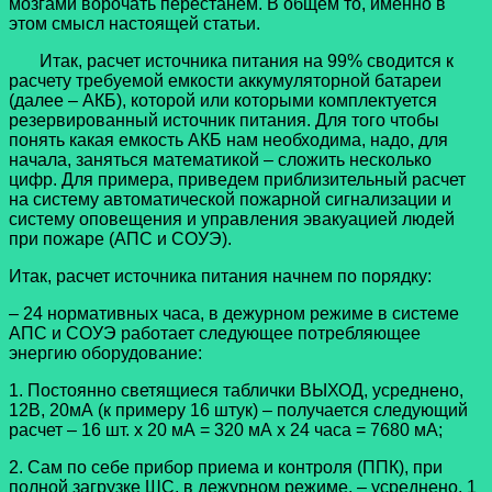
мозгами ворочать перестанем. В общем то, именно в
этом смысл настоящей статьи.
Итак, расчет источника питания на 99% сводится к
расчету требуемой емкости аккумуляторной батареи
(далее – АКБ), которой или которыми комплектуется
резервированный источник питания. Для того чтобы
понять какая емкость АКБ нам необходима, надо, для
начала, заняться математикой – сложить несколько
цифр. Для примера, приведем приблизительный расчет
на систему автоматической пожарной сигнализации и
систему оповещения и управления эвакуацией людей
при пожаре (АПС и СОУЭ).
Итак, расчет источника питания начнем по порядку:
– 24 нормативных часа, в дежурном режиме в системе
АПС и СОУЭ работает следующее потребляющее
энергию оборудование:
1. Постоянно светящиеся таблички ВЫХОД, усреднено,
12В, 20мА (к примеру 16 штук) – получается следующий
расчет – 16 шт. х 20 мА = 320 мА х 24 часа = 7680 мА;
2. Сам по себе прибор приема и контроля (ППК), при
полной загрузке ШС, в дежурном режиме, – усреднено, 1