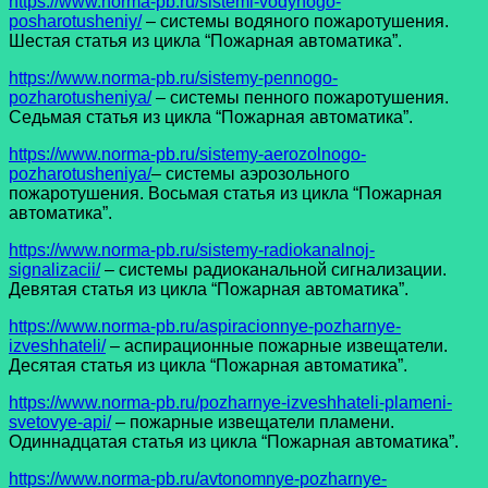
https://www.norma-pb.ru/sistemi-vodynogo-
posharotusheniy/
– системы водяного пожаротушения.
Шестая статья из цикла “Пожарная автоматика”.
https://www.norma-pb.ru/sistemy-pennogo-
pozharotusheniya/
– системы пенного пожаротушения.
Седьмая статья из цикла “Пожарная автоматика”.
https://www.norma-pb.ru/sistemy-aerozolnogo-
pozharotusheniya/
– системы аэрозольного
пожаротушения. Восьмая статья из цикла “Пожарная
автоматика”.
https://www.norma-pb.ru/sistemy-radiokanalnoj-
signalizacii/
– системы радиоканальной сигнализации.
Девятая статья из цикла “Пожарная автоматика”.
https://www.norma-pb.ru/aspiracionnye-pozharnye-
izveshhateli/
– аспирационные пожарные извещатели.
Десятая статья из цикла “Пожарная автоматика”.
https://www.norma-pb.ru/pozharnye-izveshhateli-plameni-
svetovye-api/
– пожарные извещатели пламени.
Одиннадцатая статья из цикла “Пожарная автоматика”.
https://www.norma-pb.ru/avtonomnye-pozharnye-