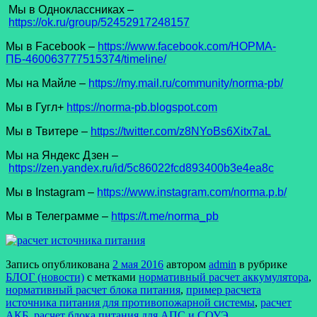
Мы в Одноклассниках –
https://ok.ru/group/52452917248157
Мы в Facеbook –
https://www.facebook.com/НОРМА-
ПБ-460063777515374/timeline/
Мы на Майле –
https://my.mail.ru/community/norma-pb/
Мы в Гугл+
https://norma-pb.blogspot.com
Мы в Твитере –
https://twitter.com/z8NYoBs6Xitx7aL
Мы на Яндекс Дзен –
https://zen.yandex.ru/id/5c86022fcd893400b3e4ea8c
Мы в Instagram –
https://www.instagram.com/norma.p.b/
Мы в Телеграмме –
https://t.me/norma_pb
Запись опубликована
2 мая 2016
автором
admin
в рубрике
БЛОГ (новости)
с метками
нормативный расчет аккумулятора
,
нормативный расчет блока питания
,
пример расчета
источника питания для противопожарной системы
,
расчет
АКБ
,
расчет блока питания для АПС и СОУЭ
.