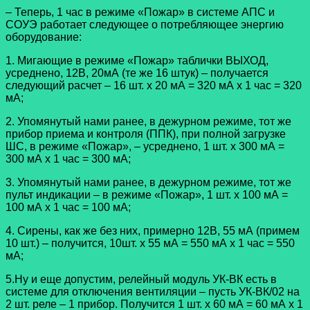
– Теперь, 1 час в режиме «Пожар» в системе АПС и
СОУЭ работает следующее о потребляющее энергию
оборудование:
1. Мигающие в режиме «Пожар» таблички ВЫХОД,
усреднено, 12В, 20мА (те же 16 штук) – получается
следующий расчет – 16 шт. х 20 мА = 320 мА х 1 час = 320
мА;
2. Упомянутый нами ранее, в дежурном режиме, тот же
прибор приема и контроля (ППК), при полной загрузке
ШС, в режиме «Пожар», – усреднено, 1 шт. х 300 мА =
300 мА х 1 час = 300 мА;
3. Упомянутый нами ранее, в дежурном режиме, тот же
пульт индикации – в режиме «Пожар», 1 шт. х 100 мА =
100 мА х 1 час = 100 мА;
4. Сирены, как же без них, примерно 12В, 55 мА (примем
10 шт.) – получится, 10шт. х 55 мА = 550 мА х 1 час = 550
мА;
5.Ну и еще допустим, релейный модуль УК-ВК есть в
системе для отключения вентиляции – пусть УК-ВК/02 на
2 шт. реле – 1 прибор. Получится 1 шт. х 60 мА = 60 мА х 1