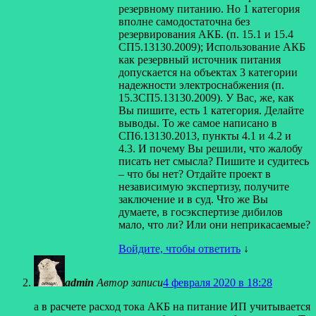
резервному питанию. Но 1 категория
вполне самодостаточна без
резервирования АКБ. (п. 15.1 и 15.4
СП5.13130.2009); Использование АКБ
как резервный источник питания
допускается на объектах 3 категории
надежности электроснабжения (п.
15.3СП5.13130.2009). У Вас, же, как
Вы пишите, есть 1 категория. Делайте
выводы. То же самое написано в
СП6.13130.2013, пункты 4.1 и 4.2 и
4.3. И почему Вы решили, что жалобу
писать нет смысла? Пишите и судитесь
– что бы нет? Отдайте проект в
независимую экспертизу, получите
заключение и в суд. Что же Вы
думаете, в госэкспертизе дибилов
мало, что ли? Или они неприкасаемые?
Войдите, чтобы ответить
↓
admin
Автор записи
4 февраля 2020 в 18:28
а в расчете расход тока АКБ на питание ИП учитывается