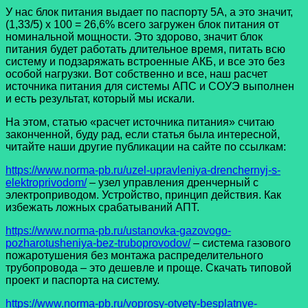
У нас блок питания выдает по паспорту 5А, а это значит,
(1,33/5) х 100 = 26,6% всего загружен блок питания от
номинальной мощности. Это здорово, значит блок
питания будет работать длительное время, питать всю
систему и подзаряжать встроенные АКБ, и все это без
особой нагрузки. Вот собственно и все, наш расчет
источника питания для системы АПС и СОУЭ выполнен
и есть результат, который мы искали.
На этом, статью «расчет источника питания» считаю
законченной, буду рад, если статья была интересной,
читайте наши другие публикации на сайте по ссылкам:
https://www.norma-pb.ru/uzel-upravleniya-drenchernyj-s-
elektroprivodom/
– узел управления дренчерный с
электроприводом. Устройство, принцип действия. Как
избежать ложных срабатываний АПТ.
https://www.norma-pb.ru/ustanovka-gazovogo-
pozharotusheniya-bez-truboprovodov/
– система газового
пожаротушения без монтажа распределительного
трубопровода – это дешевле и проще. Скачать типовой
проект и паспорта на систему.
https://www.norma-pb.ru/voprosy-otvety-besplatnye-