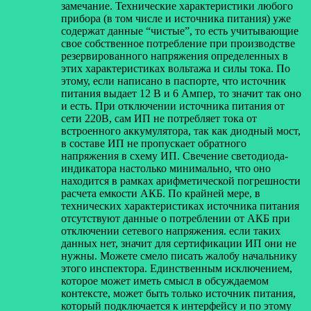
замечание. Технические характеристики любого
прибора (в том числе и источника питания) уже
содержат данные “чистые”, то есть учитывающие
свое собственное потребление при производстве
резервированного напряжения определенных в
этих характеристиках вольтажа и силы тока. По
этому, если написано в паспорте, что источник
питания выдает 12 В и 6 Ампер, то значит так оно
и есть. При отключении источника питания от
сети 220В, сам ИП не потребляет тока от
встроенного аккумулятора, так как диодный мост,
в составе ИП не пропускает обратного
напряжения в схему ИП. Свечение светодиода-
индикатора настолько минимально, что оно
находится в рамках арифметической погрешности
расчета емкости АКБ. По крайней мере, в
технических характеристиках источника питания
отсутствуют данные о потреблении от АКБ при
отключении сетевого напряжения. если таких
данных нет, значит для сертификации ИП они не
нужны. Можете смело писать жалобу начальнику
этого инспектора. Единственным исключением,
которое может иметь смысл в обсуждаемом
контексте, может быть только источник питания,
который подключается к интерфейсу и по этому