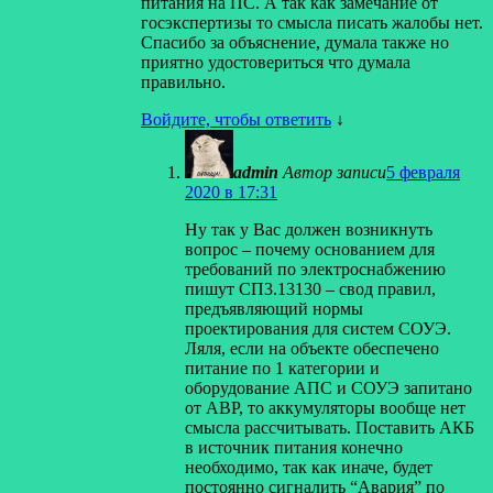
питания на ПС. А так как замечание от
госэкспертизы то смысла писать жалобы нет.
Спасибо за объяснение, думала также но
приятно удостовериться что думала
правильно.
Войдите, чтобы ответить
↓
admin
Автор записи
5 февраля
2020 в 17:31
Ну так у Вас должен возникнуть
вопрос – почему основанием для
требований по электроснабжению
пишут СП3.13130 – свод правил,
предъявляющий нормы
проектирования для систем СОУЭ.
Ляля, если на объекте обеспечено
питание по 1 категории и
оборудование АПС и СОУЭ запитано
от АВР, то аккумуляторы вообще нет
смысла рассчитывать. Поставить АКБ
в источник питания конечно
необходимо, так как иначе, будет
постоянно сигналить “Авария” по