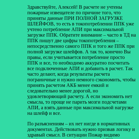
Здравствуйте, Алексей! В расчете не учтены
пожарные извещателе по причине того, что
приняты данные ПРИ ПОЛНОЙ ЗАГРУЗКЕ
ШЛЕЙФОВ, то есть в токопотреблении ППК уже
учтено потребление АПИ при максимальной
загрузке ППК. Обратите внимание – часто в ТД на
ППК пишут две цифры токопотребления –
непосредственно самого ППК и того же ППК при
полной загрузке шлейфов. А так то, конечно Вы
правы, если учитывается потребление просто
ППК и все, то необходимо аккуратно посчитать
все подключенные АПИ и добавить в расчет. Так
часто делают, когда результаты расчета
пограничные и нужно немного сэкономить, чтобы
принять расчетом АКБ менее емкий и
следовательно менее дорогой, но
удовлетворяющий расчету. А если экономить нет
смысла, то проще не парить мозги подсчетами
АПИ, а взять данные при максимальной нагрузке
на шлейф и все.
По разъяснениям – их нет нигде в нормативных
документах. Действовать нужно призвав логику и
здравый смысл. В ситуации Пожар видимо