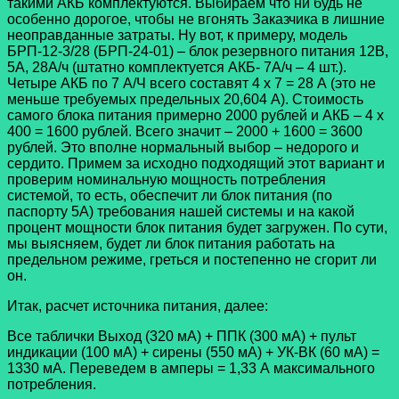
такими АКБ комплектуются. Выбираем что ни будь не
особенно дорогое, чтобы не вгонять Заказчика в лишние
неоправданные затраты. Ну вот, к примеру, модель
БРП-12-3/28 (БРП-24-01) – блок резервного питания 12В,
5А, 28А/ч (штатно комплектуется АКБ- 7А/ч – 4 шт.).
Четыре АКБ по 7 А/Ч всего составят 4 х 7 = 28 А (это не
меньше требуемых предельных 20,604 А). Стоимость
самого блока питания примерно 2000 рублей и АКБ – 4 х
400 = 1600 рублей. Всего значит – 2000 + 1600 = 3600
рублей. Это вполне нормальный выбор – недорого и
сердито. Примем за исходно подходящий этот вариант и
проверим номинальную мощность потребления
системой, то есть, обеспечит ли блок питания (по
паспорту 5А) требования нашей системы и на какой
процент мощности блок питания будет загружен. По сути,
мы выясняем, будет ли блок питания работать на
предельном режиме, греться и постепенно не сгорит ли
он.
Итак, расчет источника питания, далее:
Все таблички Выход (320 мА) + ППК (300 мА) + пульт
индикации (100 мА) + сирены (550 мА) + УК-ВК (60 мА) =
1330 мА. Переведем в амперы = 1,33 А максимального
потребления.