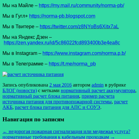
Мы на Майле –
https://my.mail.ru/community/norma-pb/
Мы в Гугл+
https://norma-pb.blogspot.com
Мы в Твитере –
https://twitter.com/z8NYoBs6Xitx7aL
Мы на Яндекс Дзен –
https://zen.yandex.ru/id/5c86022fcd893400b3e4ea8c
Мы в Instagram –
https://www.instagram.com/norma.p.b/
Мы в Телеграмме –
https://t.me/norma_pb
Запись опубликована
2 мая 2016
автором
admin
в рубрике
БЛОГ (новости)
с метками
нормативный расчет аккумулятора
,
нормативный расчет блока питания
,
пример расчета
источника питания для противопожарной системы
,
расчет
АКБ
,
расчет блока питания для АПС и СОУЭ
.
Навигация по записям
←
недорогая пожарная сигнализация или медвежья услуга?
нормативные требования к кабельным проходкам
→