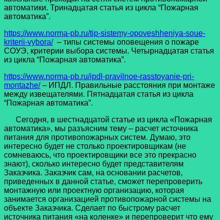
автоматики. Тринадцатая статья из цикла “Пожарная
автоматика”.
https://www.norma-pb.ru/tip-sistemy-opoveshheniya-soue-
kriterii-vybora/
– типы системы оповещения о пожаре
СОУЭ, критерии выбора системы. Четырнадцатая статья
из цикла “Пожарная автоматика”.
https://www.norma-pb.ru/ipdl-pravilnoe-rasstoyanie-pri-
montazhe/
– ИПДЛ. Правильные расстояния при монтаже
между извещателями. Пятнадцатая статья из цикла
“Пожарная автоматика”.
Сегодня, в шестнадцатой статье из цикла «Пожарная
автоматика», мы разъясним тему – расчет источника
питания для противопожарных систем. Думаю, это
интересно будет не столько проектировщикам (не
сомневаюсь, что проектировщики все это прекрасно
знают), сколько интересно будет представителям
Заказчика. Заказчик сам, на основании расчетов,
приведенных в данной статье, сможет перепроверить
монтажную или проектную организацию, которая
занимается организацией противопожарной системы на
объекте Заказчика. Сделает по быстрому расчет
источника питания «на коленке» и перепроверит что ему