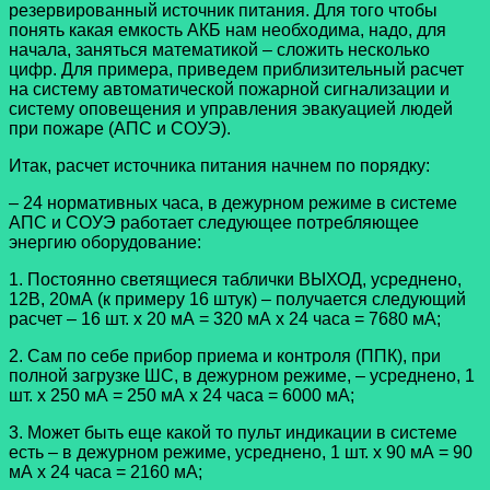
резервированный источник питания. Для того чтобы
понять какая емкость АКБ нам необходима, надо, для
начала, заняться математикой – сложить несколько
цифр. Для примера, приведем приблизительный расчет
на систему автоматической пожарной сигнализации и
систему оповещения и управления эвакуацией людей
при пожаре (АПС и СОУЭ).
Итак, расчет источника питания начнем по порядку:
– 24 нормативных часа, в дежурном режиме в системе
АПС и СОУЭ работает следующее потребляющее
энергию оборудование:
1. Постоянно светящиеся таблички ВЫХОД, усреднено,
12В, 20мА (к примеру 16 штук) – получается следующий
расчет – 16 шт. х 20 мА = 320 мА х 24 часа = 7680 мА;
2. Сам по себе прибор приема и контроля (ППК), при
полной загрузке ШС, в дежурном режиме, – усреднено, 1
шт. х 250 мА = 250 мА х 24 часа = 6000 мА;
3. Может быть еще какой то пульт индикации в системе
есть – в дежурном режиме, усреднено, 1 шт. х 90 мА = 90
мА х 24 часа = 2160 мА;