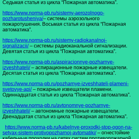
Седьмая статья из цикла “Пожарная автоматика”.
https://www.norma-pb.ru/sistemy-aerozolnogo-
pozharotusheniya/
– системы аэрозольного
пожаротушения. Восьмая статья из цикла “Пожарная
автоматика”.
https://www.norma-pb.ru/sistemy-radiokanalnoj-
signalizacii/
– системы радиоканальной сигнализации.
Девятая статья из цикла “Пожарная автоматика”.
https://www.norma-pb.ru/aspiracionnye-pozharnye-
izveshhateli/
– аспирационные пожарные извещатели.
Десятая статья из цикла “Пожарная автоматика”.
https://www.norma-pb.ru/pozharnye-izveshhateli-plameni-
svetovye-api/
– пожарные извещатели пламени.
Одиннадцатая статья из цикла “Пожарная автоматика”.
https://www.norma-pb.ru/avtonomnye-pozharnye-
izveshhateli/
– автономные пожарные извещатели.
Двенадцатая статья из цикла “Пожарная автоматика”.
https://www.norma-pb.ru/kabelnye-proxodki-stop-ogon-na-
setyax-sistem-protivopozharnoj-avtomatiki/
– огнестойкие
кабельные проходки на сетях систем противопожарной