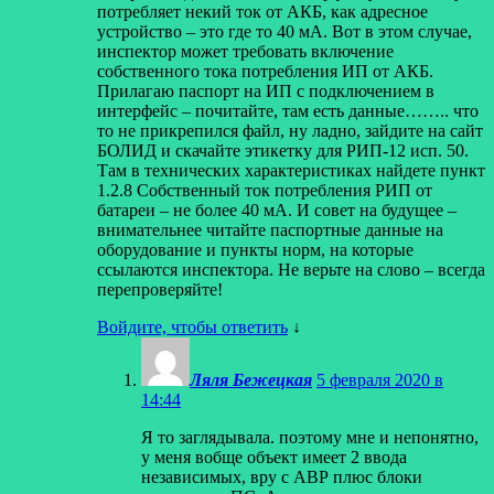
потребляет некий ток от АКБ, как адресное
устройство – это где то 40 мА. Вот в этом случае,
инспектор может требовать включение
собственного тока потребления ИП от АКБ.
Прилагаю паспорт на ИП с подключением в
интерфейс – почитайте, там есть данные…….. что
то не прикрепился файл, ну ладно, зайдите на сайт
БОЛИД и скачайте этикетку для РИП-12 исп. 50.
Там в технических характеристиках найдете пункт
1.2.8 Собственный ток потребления РИП от
батареи – не более 40 мА. И совет на будущее –
внимательнее читайте паспортные данные на
оборудование и пункты норм, на которые
ссылаются инспектора. Не верьте на слово – всегда
перепроверяйте!
Войдите, чтобы ответить
↓
Ляля Бежецкая
5 февраля 2020 в
14:44
Я то заглядывала. поэтому мне и непонятно,
у меня вобще объект имеет 2 ввода
независимых, вру с АВР плюс блоки