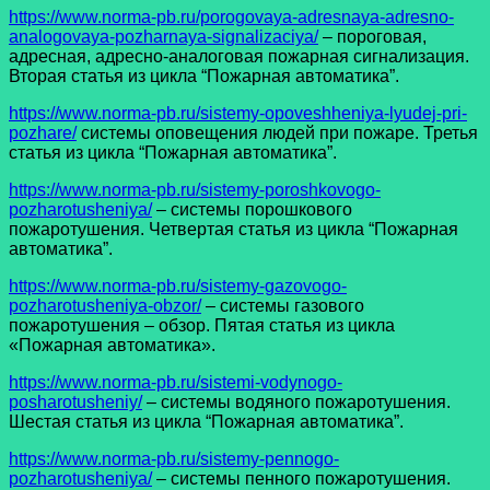
https://www.norma-pb.ru/porogovaya-adresnaya-adresno-
analogovaya-pozharnaya-signalizaciya/
– пороговая,
адресная, адресно-аналоговая пожарная сигнализация.
Вторая статья из цикла “Пожарная автоматика”.
https://www.norma-pb.ru/sistemy-opoveshheniya-lyudej-pri-
pozhare/
системы оповещения людей при пожаре. Третья
статья из цикла “Пожарная автоматика”.
https://www.norma-pb.ru/sistemy-poroshkovogo-
pozharotusheniya/
– системы порошкового
пожаротушения. Четвертая статья из цикла “Пожарная
автоматика”.
https://www.norma-pb.ru/sistemy-gazovogo-
pozharotusheniya-obzor/
– системы газового
пожаротушения – обзор. Пятая статья из цикла
«Пожарная автоматика».
https://www.norma-pb.ru/sistemi-vodynogo-
posharotusheniy/
– системы водяного пожаротушения.
Шестая статья из цикла “Пожарная автоматика”.
https://www.norma-pb.ru/sistemy-pennogo-
pozharotusheniya/
– системы пенного пожаротушения.