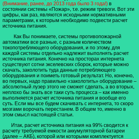
(Внимание, ранее, до 2013 года было 3 года!)
в
состоянии системы «Пожар», т.е. режим тревоги. Вот эти
цифры, как раз, являются исходными нормативными
параметрами, к которым необходимо подвести расчет
источника питания.
Как Вы понимаете, системы противопожарной
автоматики все разные, с разным количеством
токопотребляющего оборудования, и по этому, для
каждой системы отдельно надлежит выполнять расчет
источника питания. Конечно на просторах интернета
существуют сотни экселевских сборок, которые можно
скачать, заколотить туда данные потребляющего
оборудования и поиметь готовый результат. Но, конечно,
во первых, надо правильно «заколотить» оборудование –
абсолютный лузер этого не сможет сделать, а во вторых,
неплохо бы знать все таки суть процесса – как именно
выполняется расчет источника питания и вообще его
суть. Если мы все будем скачивать с интернета, то скоро
мозгами ворочать перестанем. В общем то, именно в
этом смысл настоящей статьи.
Итак, расчет источника питания на 99% сводится к
расчету требуемой емкости аккумуляторной батареи
(далее – АКБ), которой или которыми комплектуется