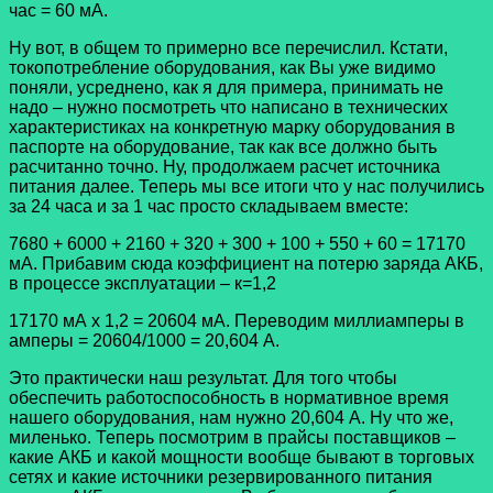
час = 60 мА.
Ну вот, в общем то примерно все перечислил. Кстати,
токопотребление оборудования, как Вы уже видимо
поняли, усреднено, как я для примера, принимать не
надо – нужно посмотреть что написано в технических
характеристиках на конкретную марку оборудования в
паспорте на оборудование, так как все должно быть
расчитанно точно. Ну, продолжаем расчет источника
питания далее. Теперь мы все итоги что у нас получились
за 24 часа и за 1 час просто складываем вместе:
7680 + 6000 + 2160 + 320 + 300 + 100 + 550 + 60 = 17170
мА. Прибавим сюда коэффициент на потерю заряда АКБ,
в процессе эксплуатации – к=1,2
17170 мА х 1,2 = 20604 мА. Переводим миллиамперы в
амперы = 20604/1000 = 20,604 А.
Это практически наш результат. Для того чтобы
обеспечить работоспособность в нормативное время
нашего оборудования, нам нужно 20,604 А. Ну что же,
миленько. Теперь посмотрим в прайсы поставщиков –
какие АКБ и какой мощности вообще бывают в торговых
сетях и какие источники резервированного питания