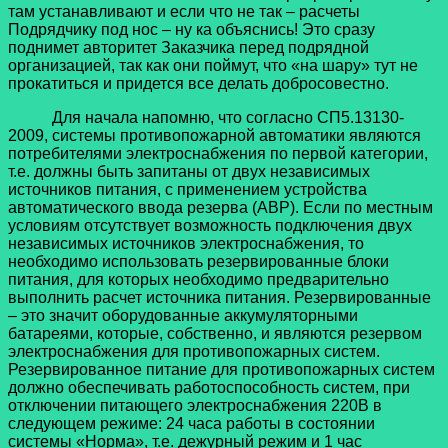
там устанавливают и если что не так – расчеты
Подрядчику под нос – ну ка объяснись! Это сразу
поднимет авторитет Заказчика перед подрядной
организацией, так как они поймут, что «на шару» тут не
прокатиться и придется все делать добросовестно.
Для начала напомню, что согласно СП5.13130-
2009, системы противопожарной автоматики являются
потребителями электроснабжения по первой категории,
т.е. должны быть запитаны от двух независимых
источников питания, с применением устройства
автоматического ввода резерва (АВР). Если по местным
условиям отсутствует возможность подключения двух
независимых источников электроснабжения, то
необходимо использовать резервированные блоки
питания, для которых необходимо предварительно
выполнить расчет источника питания. Резервированные
– это значит оборудованные аккумуляторными
батареями, которые, собственно, и являются резервом
электроснабжения для противопожарных систем.
Резервированное питание для противопожарных систем
должно обеспечивать работоспособность систем, при
отключении питающего электроснабжения 220В в
следующем режиме: 24 часа работы в состоянии
системы «Норма», т.е. дежурный режим и 1 час