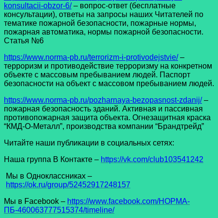
konsultacii-obzor-6/
– вопрос-ответ (бесплатные
консультации), ответы на запросы наших Читателей по
тематике пожарной безопасности, пожарные нормы,
пожарная автоматика, нормы пожарной безопасности.
Статья №6
https://www.norma-pb.ru/terrorizm-i-protivodejstvie/
–
терроризм и противодействие терроризму на конкретном
объекте с массовым пребыванием людей. Паспорт
безопасности на объект с массовом пребыванием людей.
https://www.norma-pb.ru/pozharnaya-bezopasnost-zdanij/
–
пожарная безопасность зданий. Активная и пассивная
противопожарная защита объекта. Огнезащитная краска
“КМД-О-Металл”, производства компании “Брандтрейд”
Читайте наши публикации в социальных сетях:
Наша группа В Контакте –
https://vk.com/club103541242
Мы в Одноклассниках –
https://ok.ru/group/52452917248157
Мы в Facеbook –
https://www.facebook.com/НОРМА-
ПБ-460063777515374/timeline/