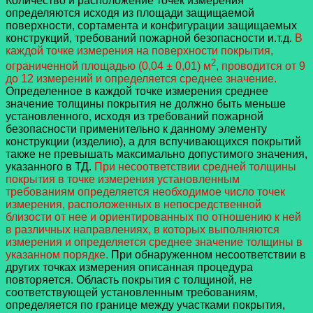
Количество и расположение точек измерения
определяются исходя из площади защищаемой
поверхности, сортамента и конфигурации защищаемых
конструкций, требований пожарной безопасности и.т.д.
В
каждой точке измерения на поверхности покрытия,
2
ограниченной площадью (0,04 ± 0,01) м
, проводится от 9
до 12 измерений и определяется среднее значение.
Определенное в каждой точке измерения среднее
значение толщины покрытия не должно быть меньше
установленного, исходя из требований пожарной
безопасности применительно к данному элементу
конструкции (изделию), а для вспучивающихся покрытий
также не превышать максимально допустимого значения,
указанного в ТД.
При несоответствии средней толщины
покрытия в точке измерения установленным
требованиям определяется необходимое число точек
измерения, расположенных в непосредственной
близости от нее и ориентированных по отношению к ней
в различных направлениях, в которых выполняются
измерения и определяется среднее значение толщины в
указанном порядке.
При обнаруженном несоответствии в
других точках измерения описанная процедура
повторяется. Область покрытия с толщиной, не
соответствующей установленным требованиям,
определяется по границе между участками покрытия,