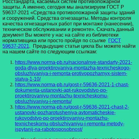
Росстандарта, касаемых систем противопожарной
защиты. А именно, сегодня мы анализируем ГОСТ Р
59637-2021 «Средства противопожарной защиты зданий
и сооружений. Средства огнезащиты. Методы контроля
качества огнезащитных работ при монтаже (нанесении),
техническом обслуживании и ремонте». Скачать данный
документ Вы можете у нас на сайте из библиотеки
нормативщика или просто пройдя по ссылке
ГОСТ
59637-2021
. Предыдущие статьи цикла Вы можете найти
на нашем сайте по следующим ссылкам:
https://www.norma-pb.ru/nacionalnye-standarty-2021-
goda-dlya-proektirovaniya-montazha-texnicheskogo-
obsluzhivaniya-i-remonta-protivopozharnyx-sistem-
statya-1-10/
https://www.norma-pb.ru/gost-r-59636-2021-1-chast-
dokumenta-ustanovki-apt-rukovodstvo-po-
proektirovaniyu-montazhu-texnicheskomu-
obsluzhivaniyu-i-remontu/
https://www.norma-pb.ru/gost-r-59636-2021-chast-2-
ustanovki-pozharotusheniya-avtomaticheskie-
rukovodstvo-po-proektirovaniyu-montazhu-
texnicheskomu-obsluzhivaniyu-i-remontu-metody-
ispytanij-na-rabotosposobnost/