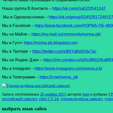
Наша группа В Контакте –
https://vk.com/club103541242
Мы в Одноклассниках –
https://ok.ru/group/5245291724815
Мы в Facеbook –
https://www.facebook.com/НОРМА-ПБ-4600
Мы на Майле –
https://my.mail.ru/community/norma-pb/
Мы в Гугл+
https://norma-pb.blogspot.com
Мы в Твитере –
https://twitter.com/z8NYoBs6Xitx7aL
Мы на Яндекс Дзен –
https://zen.yandex.ru/id/5c86022fcd8
Мы в Instagram –
https://www.instagram.com/norma.p.b/
Мы в Телеграмме –
https://t.me/norma_pb
Запись опубликована
26 ноября 2015
автором
Sem
в рубрике
Г
российский самолет
,
сбит СУ-24
,
турция подбила самолет
,
турц
выбрать язык сайта