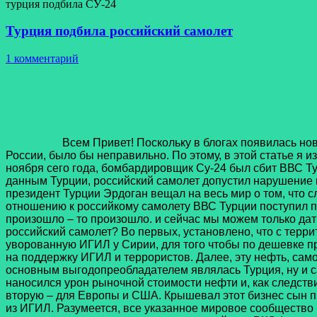
турция подбила СУ-24
Турция подбила российский самолет
1 комментарий
Всем Привет! Поскольку в блогах появилась новая руб
России, было бы неправильно. По этому, в этой статье я 
ноября сего года, бомбардировщик Су-24 был сбит ВВС Т
данным Турции, российский самолет допустил нарушение г
президент Турции Эрдоган вещал на весь мир о том, что с
отношению к российкому самолету ВВС Турции поступил по
произошло – то произошло. и сейчас мы можем только да
российский самолет? Во первых, установлено, что с терр
уворованную ИГИЛ у Сирии, для того чтобы по дешевке пр
на поддержку ИГИЛ и террористов. Далее, эту нефть, само
основным выгодопреобладателем являлась Турция, ну и 
наносился урон рыночной стоимости нефти и, как следств
вторую – для Европы и США. Крышевал этот бизнес сын п
из ИГИЛ. Разумеется, все указанное мировое сообщество 