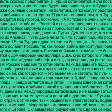
вьте, сколько предприятий в Турции остановятся, если пост
раткосрочным и постепенно будет нивелирован, а вот Турци
даже обычные обыватели, не политики, легко могут предста
те добилась и что потеряла. Я уже не говорю о том, что Тур
аходится под угрозой, поскольку НАТО тоже не очень нужны
вают альянс лбами с Россией и создают прецедент начала 
ывать третью мировую из-за происшествия с Турцией, но та
то конечно никогда не допустит Путин. Думается мне, что отв
из Альянса. Пусть даже не за то, что Турция подбила росс
сожрет! Если Турция вдруг останется без защиты Альянса, с
много ослабит Россию, так как любая война наносит урон о
му выгодно заморочить Россию войнами и ослабить ее боез
ется с доминированием доллара США, курс которого, прямо
жив источник дешевой нефти и создав условия для роста р
ам. Россию надо как то остановить. Как? Да давайте подсу
ану пообещаем личные выгоды и он сольет свою страну со 
с с ней, как говорится – это вменяемые затраты по пути к з
опросов, в налаживании торговых связей, дабы поправить 
ара. Правда остается еще Китай. Но всем известная китайс
ом спустилась и забила палкой израненного победителя. Эта
лать деньги на международных катаклизмах и не вмешиватьс
, зная менталитет русских и понятий о достоинстве Путина
х стран. Вот именно так – разделять и влавствовать, подле
очих антимоний. Мораль для америкосов пустой звук – толь
много о Европе. Складывается ощущение что Европа сейчас 