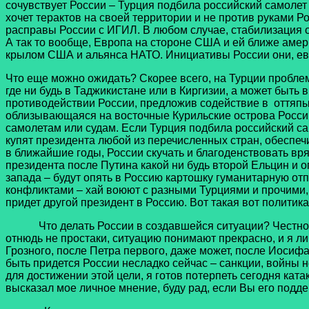
сочувствует России – Турция подбила российский самолет 
хочет терактов на своей территории и не против руками 
расправы России с ИГИЛ. В любом случае, стабилизация 
А так то вообще, Европа на стороне США и ей ближе амер
крылом США и альянса НАТО. Инициативы России они, евро
Что еще можно ожидать? Скорее всего, на Турции пробле
где ни будь в Таджикистане или в Киргизии, а может быть
противодействии России, предложив содействие в оттяп
облизывающаяся на восточные Курильские острова России
самолетам или судам. Если Турция подбила российский са
купят президента любой из перечисленных стран, обеспе
в ближайшие годы, России скучать и благоденствовать вря
президента после Путина какой ни будь второй Ельцин и о
запада – будут опять в Россию картошку гуманитарную от
конфликтами – хай воюют с разными Турциями и прочими, и
придет другой президент в Россию. Вот такая вот политика
Что делать России в создавшейся ситуации? Честно – н
отнюдь не простаки, ситуацию понимают прекрасно, и я ли
Грозного, после Петра первого, даже может, после Иосиф
быть придется России несладко сейчас – санкции, войны н
для достижении этой цели, я готов потерпеть сегодня кат
высказал мое личное мнение, буду рад, если Вы его подде