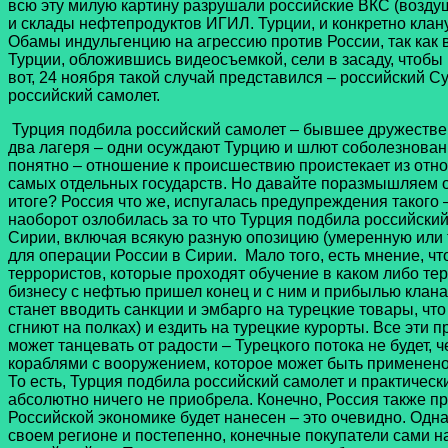
всю эту милую картину разрушали российские ВКС (возд
и склады нефтепродуктов ИГИЛ. Турции, и конкретно клану
Обамы индульгенцию на агрессию против России, так как 
Турции, обложившись видеосъемкой, сели в засаду, чтобы
вот, 24 ноября такой случай представился – российский 
российский самолет.
Турция подбила российский самолет – бывшее дружественн
два лагеря – одни осуждают Турцию и шлют соболезнования
понятно – отношение к происшествию проистекает из отно
самых отдельных государств. Но давайте поразмышляем о п
итоге? Россия что же, испугалась предупреждения такого –
наоборот озлобилась за то что Турция подбила российски
Сирии, включая всякую разную опозицию (умеренную или т
для операции России в Сирии. Мало того, есть мнение, чт
террористов, которые проходят обучение в каком либо те
бизнесу с нефтью пришел конец и с ним и прибылью клан
станет вводить санкции и эмбарго на турецкие товары, чт
сгниют на полках) и ездить на турецкие курорты. Все эти
может танцевать от радости – Турецкого потока не будет,
кораблями с вооружением, которое может быть применено
То есть, Турция подбила российский самолет и практическ
абсолютно ничего не приобрела. Конечно, Россия также про
Российской экономике будет нанесен – это очевидно. Одн
своем регионе и постепенно, конечные покупатели сами н