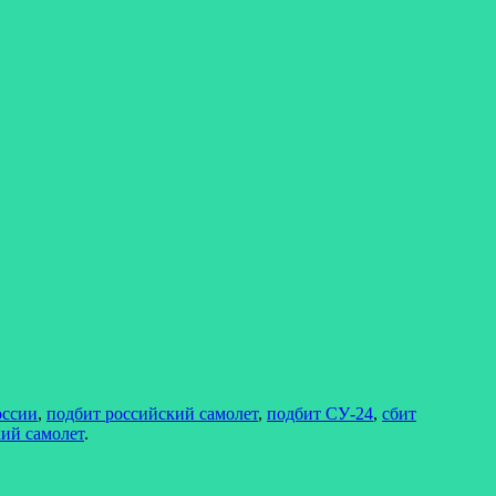
оссии
,
подбит российский самолет
,
подбит СУ-24
,
сбит
кий самолет
.