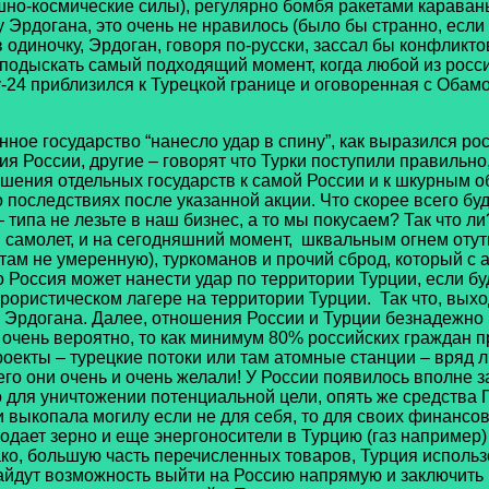
ушно-космические силы), регулярно бомбя ракетами карав
 Эрдогана, это очень не нравилось (было бы странно, если
в одиночку, Эрдоган, говоря по-русски, зассал бы конфлик
 подыскать самый подходящий момент, когда любой из росси
Су-24 приблизился к Турецкой границе и оговоренная с Оба
ое государство “нанесло удар в спину”, как выразился р
 России, другие – говорят что Турки поступили правильно,
шения отдельных государств к самой России и к шкурным о
оследствиях после указанной акции. Что скорее всего буде
 типа не лезьте в наш бизнес, а то мы покусаем? Так что л
й самолет, и на сегодняшний момент, шквальным огнем оту
ам не умеренную), туркоманов и прочий сброд, который с 
о Россия может нанести удар по территории Турции, если бу
ррористическом лагере на территории Турции. Так что, вых
а Эрдогана. Далее, отношения России и Турции безнадежно
о очень вероятно, то как минимум 80% российских граждан п
 проекты – турецкие потоки или там атомные станции – вряд
 чего они очень и очень желали! У России появилось вполн
 для уничтожении потенциальной цели, опять же средства 
и выкопала могилу если не для себя, то для своих финансов
дает зерно и еще энергоносители в Турцию (газ например) и
ако, большую часть перечисленных товаров, Турция исполь
айдут возможность выйти на Россию напрямую и заключить к