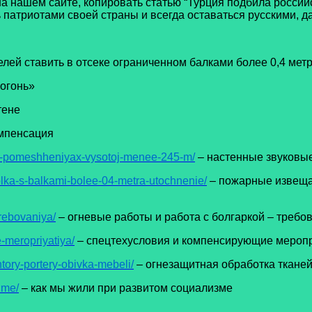
ашем сайте, копировать статью “Турция подбила российс
патриотами своей страны и всегда оставаться русскими, да
лей ставить в отсеке ограниченном балками более 0,4 мет
огонь»
тене
мпенсация
-v-pomeshheniyax-vysotoj-menee-245-m/
– настенные звуковы
olka-s-balkami-bolee-04-metra-utochnenie/
– пожарные извещат
trebovaniya/
– огневые работы и работа с болгаркой – требо
-meropriyatiya/
– спецтехусловия и компенсирующие мероп
tory-portery-obivka-mebeli/
– огнезащитная обработка тканей
zme/
– как мы жили при развитом социализме