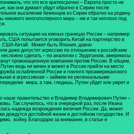
понимать, что это все краткосрочно – Европа просто не
ые, как они думают уйдут обратно в Сирию после
тельное выселение беженцев из Сирии обратно на родину.
ы никакого многополярного мира – им и так неплохо под
ся.
зировать ситуацию на южных границах России – например
быть, США попытается уговорить Китай на партнерство в
у США-Китай. Может быть Япония, давно
или даже допустят агрессию по отношению к российским
о несложно сделать – по аналогии с Эрдоганом, америкосы
вернут провокационную компанию против России. В общем,
 Путин ведь не вечен и может в России прийти на место
 дружба ослабленной России и гнилого проамериканского
ильная и агрессивная – займем ее региональными
еределке мира, а там, глядишь, Путин уйдет или умрет и
о наше правительство и Владимир Владимирович Путин –
зовы. Так случилось, что в очередной раз, после Ивана
илась надежда возрождения величия России. Да, может
уки дождутся достойной жизни в достойном государстве. И
димо, войну. Благодарю за внимание, в статье я