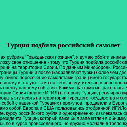
Турция подбила российский самолет
рика “Гражданская позиция”, я думаю обойти вниманием
изложу свое отношение к тому что Турция подбила российски
урции на территории Сирии. По данным Минобороны России
раницы Турции и после (как заявляют турки) более чем де
лучайное пересечение самолетами границ иного государства
 иному и это уже само по себе возмутительно и явно попа
ть оценку данному событию. Какими фактами мы располагае
итории Сирии (вернее ИГИЛ) в сторону Турции, регулярно 
одать эту нефть на территории турецкого государства и со
 собой с наценкой Турецких перекупов, продавали в Европу
само собой Европа и США пользовались отобранной ИГИЛом
ие, курсу российского рубля и одновременно, извлекалась 
резидента Турции, который даже был запечатлен в обнимку
было в курсе происходящего, но дружно молчали в тряпочку