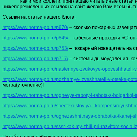
Как и мои коллеги, приглашаю читать иные статьи на н
нижеперечисленных ссылок на сайт, желаю Вам всем быть 
Ссылки на статьи нашего блога:
https://www.norma-pb.ru/p870/
– сколько пожарных извещате
https://www.norma-pb.ru/p845/
– кабельные проходки «Стоп-
https://www.norma-pb.ru/p753/
– пожарный извещатель на с
https://www.norma-pb.ru/p717/
– системы дымоудаления, ко
https://www.norma-pb.ru/nastennye-zvukovye-opoveshhateli
https://www.norma-pb.ru/pozharnye-izveshhateli-v-otseke-pot
метра(уточнение)!
https://www.norma-pb.ru/ognevye-raboty-i-rabota-s-bolgarkoj-
https://www.norma-pb.ru/spectexusloviya-i-kompensiruyushhie
https://www.norma-pb.ru/ognezashhitnaya-obrabotka-tkanej-sh
https://www.norma-pb.ru/sssr-kak-my-zhili-pri-razvitom-sociali
Читайте наши публикации в социальных сетях: