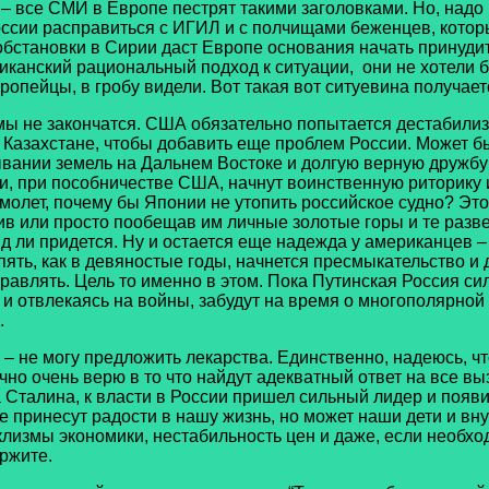
– все СМИ в Европе пестрят такими заголовками. Но, надо 
России расправиться с ИГИЛ и с полчищами беженцев, котор
обстановки в Сирии даст Европе основания начать принуди
иканский рациональный подход к ситуации, они не хотели б
пейцы, в гробу видели. Вот такая вот ситуевина получает
мы не закончатся. США обязательно попытается дестабили
 в Казахстане, чтобы добавить еще проблем России. Может 
ывании земель на Дальнем Востоке и долгую верную дружб
, при пособничестве США, начнут воинственную риторику 
молет, почему бы Японии не утопить российское судно? Эт
чив или просто пообещав им личные золотые горы и те раз
д ли придется. Ну и остается еще надежда у американцев –
пять, как в девяностые годы, начнется пресмыкательство и
правлять. Цель то именно в этом. Пока Путинская Россия с
 отвлекаясь на войны, забудут на время о многополярной п
.
е могу предложить лекарства. Единственно, надеюсь, чт
чно очень верю в то что найдут адекватный ответ на все вы
а Сталина, к власти в России пришел сильный лидер и появ
е принесут радости в нашу жизнь, но может наши дети и вн
аклизмы экономики, нестабильность цен и даже, если необхо
ржите.