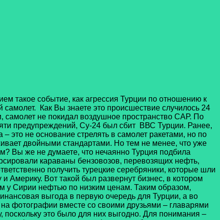
 такое событие, как агрессия Турции по отношению к
й самолет. Как Вы знаете это происшествие случилось 24
, самолет не покидал воздушное пространство САР. По
сяти предупреждений, Су-24 был сбит ВВС Турции. Ранее,
 – это не основание стрелять в самолет ракетами, но по
хивает двойными стандартами. Но тем не менее, что уже
м? Вы же не думаете, что нечаянно Турция подбила
курсировали караваны бензовозов, перевозящих нефть,
ответственно получить турецкие серебряники, которые шли
 и Америку. Вот такой был развернут бизнес, в котором
 у Сирии нефтью по низким ценам. Таким образом,
финансовая выгода в первую очередь для Турции, а во
 на фотографии вместе со своими друзьями – главарями
, поскольку это было для них выгодно. Для понимания –