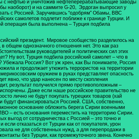
аны с нефтью и уничтожив нефтеперерабатывающие заводы
 бы наоборот) и на саммите G-20, Эрдоган выпросил у
товать с Россией. Заручившись “одобрям” Обамы, ВВС
йских самолетов подлетит поближе к границе Турции. И
мой операция была выполнена – Турция подбила
оссийский президент. Мировое сообщество разделилось на
 в общем однозначного отношения нет. Это как раз
бстоятельствам руководителей и политических сил этих
т? Ну вот, Турция подбила российский самолет – что в
и? Убежала Россия? Вот уж хрен, как Вы понимаете, Россия
тюжила и продолжает утюжить террористов на территории
америкосовским оружием в руках представляет опасность
дет явно, что удар нанесен по месту скопления
одит, результат получился прямо противоположным –
 испорчены. Даже если наше российское правительство не
росто лично не будут покупать турецких товаров (хай
 ли будут финансироваться Россией. США, собственно,
е законное основание обложить берега Сирии военными
ПВО – есть основания переместить на территорию Сирии.
ых выгод от сотрудничества с Россией – это точно и
 если отказаться от Турции как от покупателя, урон
зовала не для собственных нужд, а для перепродажи в
онтакты без Турции, как промежуточного звена. Конечно