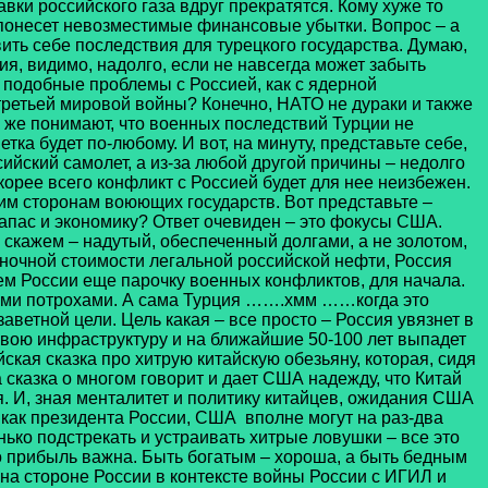
авки российского газа вдруг прекратятся. Кому хуже то
я понесет невозместимые финансовые убытки. Вопрос – а
вить себе последствия для турецкого государства. Думаю,
ция, видимо, надолго, если не навсегда может забыть
 подобные проблемы с Россией, как с ядерной
третьей мировой войны? Конечно, НАТО не дураки и также
к же понимают, что военных последствий Турции не
етка будет по-любому. И вот, на минуту, представьте себе,
ийский самолет, а из-за любой другой причины – недолго
корее всего конфликт с Россией будет для нее неизбежен.
беим сторонам воюющих государств. Вот представьте –
апас и экономику? Ответ очевиден – это фокусы США.
 скажем – надутый, обеспеченный долгами, а не золотом,
ыночной стоимости легальной российской нефти, Россия
нем России еще парочку военных конфликтов, для начала.
всеми потрохами. А сама Турция …….хмм ……когда это
аветной цели. Цель какая – все просто – Россия увязнет в
свою инфраструктуру и на ближайшие 50-100 лет выпадет
кая сказка про хитрую китайскую обезьяну, которая, сидя
 сказка о многом говорит и дает США надежду, что Китай
я. И, зная менталитет и политику китайцев, ожидания США
, как президента России, США вполне могут на раз-два
нько подстрекать и устраивать хитрые ловушки – все это
ко прибыль важна. Быть богатым – хороша, а быть бедным
на стороне России в контексте войны России с ИГИЛ и