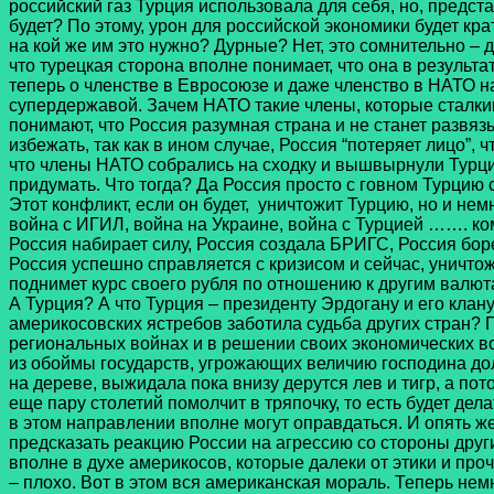
российский газ Турция использовала для себя, но, предста
будет? По этому, урон для российской экономики будет к
на кой же им это нужно? Дурные? Нет, это сомнительно – 
что турецкая сторона вполне понимает, что она в результа
теперь о членстве в Евросоюзе и даже членство в НАТО н
супердержавой. Зачем НАТО такие члены, которые сталки
понимают, что Россия разумная страна и не станет развяз
избежать, так как в ином случае, Россия “потеряет лицо”, ч
что члены НАТО собрались на сходку и вышвырнули Турцию 
придумать. Что тогда? Да Россия просто с говном Турцию 
Этот конфликт, если он будет, уничтожит Турцию, но и не
война с ИГИЛ, война на Украине, война с Турцией ……. ко
Россия набирает силу, Россия создала БРИГС, Россия бор
Россия успешно справляется с кризисом и сейчас, уничто
поднимет курс своего рубля по отношению к другим валют
А Турция? А что Турция – президенту Эрдогану и его кл
америкосовских ястребов заботила судьба других стран? Пе
региональных войнах и в решении своих экономических в
из обоймы государств, угрожающих величию господина долл
на дереве, выжидала пока внизу дерутся лев и тигр, а пот
еще пару столетий помолчит в тряпочку, то есть будет де
в этом направлении вполне могут оправдаться. И опять же
предсказать реакцию России на агрессию со стороны други
вполне в духе америкосов, которые далеки от этики и пр
– плохо. Вот в этом вся американская мораль. Теперь не