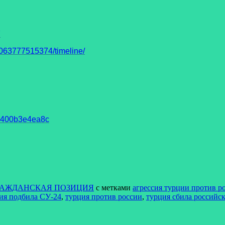
7
63777515374/timeline/
93400b3e4ea8c
РАЖДАНСКАЯ ПОЗИЦИЯ
с метками
агрессия турции против р
ия подбила СУ-24
,
турция против россии
,
турция сбила российс