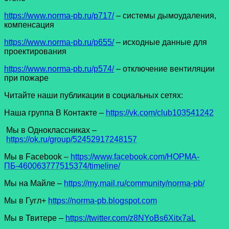
https://www.norma-pb.ru/p717/
– системы дымоудаления,
компенсация
https://www.norma-pb.ru/p655/
– исходные данные для
проектирования
https://www.norma-pb.ru/p574/
– отключение вентиляции
при пожаре
Читайте наши публикации в социальных сетях:
Наша группа В Контакте –
https://vk.com/club103541242
Мы в Одноклассниках –
https://ok.ru/group/52452917248157
Мы в Facеbook –
https://www.facebook.com/НОРМА-
ПБ-460063777515374/timeline/
Мы на Майле –
https://my.mail.ru/community/norma-pb/
Мы в Гугл+
https://norma-pb.blogspot.com
Мы в Твитере –
https://twitter.com/z8NYoBs6Xitx7aL