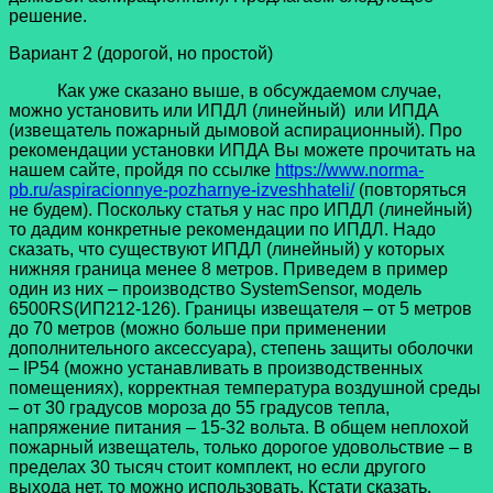
решение.
Вариант 2 (дорогой, но простой)
Как уже сказано выше, в обсуждаемом случае,
можно установить или ИПДЛ (линейный) или ИПДА
(извещатель пожарный дымовой аспирационный). Про
рекомендации установки ИПДА Вы можете прочитать на
нашем сайте, пройдя по ссылке
https://www.norma-
pb.ru/aspiracionnye-pozharnye-izveshhateli/
(повторяться
не будем). Поскольку статья у нас про ИПДЛ (линейный)
то дадим конкретные рекомендации по ИПДЛ. Надо
сказать, что существуют ИПДЛ (линейный) у которых
нижняя граница менее 8 метров. Приведем в пример
один из них – производство SystemSensor, модель
6500RS(ИП212-126). Границы извещателя – от 5 метров
до 70 метров (можно больше при применении
дополнительного аксессуара), степень защиты оболочки
– IP54 (можно устанавливать в производственных
помещениях), корректная температура воздушной среды
– от 30 градусов мороза до 55 градусов тепла,
напряжение питания – 15-32 вольта. В общем неплохой
пожарный извещатель, только дорогое удовольствие – в
пределах 30 тысяч стоит комплект, но если другого
выхода нет, то можно использовать. Кстати сказать,