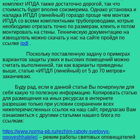
комплект ИПДА также достаточно дорогой, так что
стоимость будет вполне соизмерима. Однако установка и
наладка ИПДЛ (линейный) гораздо проще чем монтаж
ИПДА со всеми комплектными трубопроводами, котрые
необходимо отрезать точно по размерам, клеить и потом
монтировать на стены. Техническую документацию на
извещатель можно скачать у нас на сайте пройдя по
ссылке
ipdl
.
Поскольку поставленную задачу о примерах
вариантов защиты узких и высоких помещений можно
считать выполненной, так как варианты приведены
выше, статью «ИПДЛ (линейный) от 5 до 70 метров»
заканчиваю.
Буду рад, если в данной статье Вы почерпнули для
себя какую то полезную информацию. Копировать статью
для размещения на иных ресурсах в интернете
разрешаю только при условии сохранении всех
нижеперечисленных ссылок на наш сайт, предлагаю Вам
ознакомиться с другими статьями нашего блога по
ссылкам:
https://www.norma-pb.ru/rezhim-raboty-svetovyx-
opoveshhatelej/
– режим работы световых оповещателей