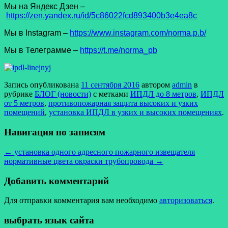
Мы на Яндекс Дзен –
https://zen.yandex.ru/id/5c86022fcd893400b3e4ea8c
Мы в Instagram –
https://www.instagram.com/norma.p.b/
Мы в Телеграмме –
https://t.me/norma_pb
Запись опубликована
11 сентября 2016
автором
admin
в
рубрике
БЛОГ (новости)
с метками
ИПДЛ до 8 метров
,
ИПДЛ
от 5 метров
,
противопожарная защита высоких и узких
помещений
,
установка ИПДЛ в узких и высоких помещениях
.
Навигация по записям
←
установка одного адресного пожарного извещателя
нормативные цвета окраски трубопровода
→
Добавить комментарий
Для отправки комментария вам необходимо
авторизоваться
.
выбрать язык сайта