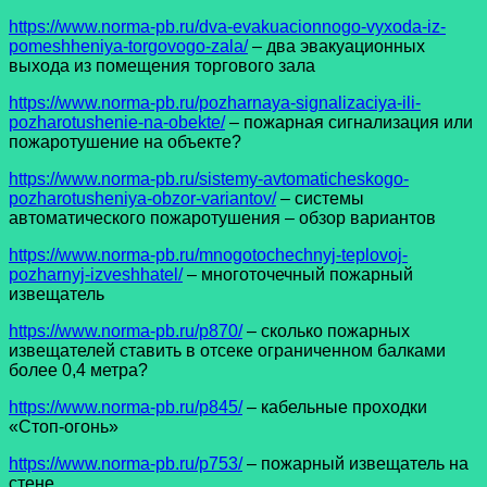
https://www.norma-pb.ru/dva-evakuacionnogo-vyxoda-iz-
pomeshheniya-torgovogo-zala/
– два эвакуационных
выхода из помещения торгового зала
https://www.norma-pb.ru/pozharnaya-signalizaciya-ili-
pozharotushenie-na-obekte/
– пожарная сигнализация или
пожаротушение на объекте?
h
ttps://www.norma-pb.ru/sistemy-avtomaticheskogo-
pozharotusheniya-obzor-variantov/
– системы
автоматического пожаротушения – обзор вариантов
https://www.norma-pb.ru/mnogotochechnyj-teplovoj-
pozharnyj-izveshhatel/
– многоточечный пожарный
извещатель
https://www.norma-pb.ru/p870/
– сколько пожарных
извещателей ставить в отсеке ограниченном балками
более 0,4 метра?
https://www.norma-pb.ru/p845/
– кабельные проходки
«Стоп-огонь»
https://www.norma-pb.ru/p753/
– пожарный извещатель на
стене