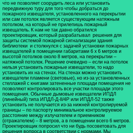
что не позволяет соорудить леса или установить
передвижную туру для того чтобы добраться до
пожарного извещателя, установленного на перекрытии
или сам потолок является существующим натяжным
потолком, на который не прилепишь пожарный
извещатель. К нам не так давно обратился
проектировщик, который разрабатывал решения для
защиты системой пожарной сигнализации здания
библиотеки и столкнулся с задачей установки пожарных
извещателей в помещении габаритами 6 х 6 метров и
высотой потолков около 8 метров, на перекрытии –
натяжной потолок. Решение очевидно – если на потолок
нельзя установить пожарные извещатели, то надо
установить их на стенах. На стенах можно установить
извещатели пламени (световые), но из-за установленных
стеллажей с книгами затененные площади помещения не
позволяют контролировать все участки площади этого
помещения. Обычные дымовые извещатели ИПДЛ
(линейный) типа ИПДЛ-Д-II/4P или ИПДЛ-52 также
установить не получается из-за нижней контролируемой
границы – по паспорту минимальное контролируемое
расстояние между излучателем и приемником
(отражателем) – 8 метров, а в помещении всего 6 метров.
Проектировщик попросил что ни будь посоветовать для
решения вопроса в соответствии с нормами. Мы