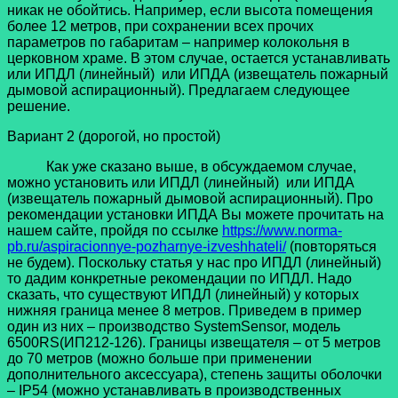
никак не обойтись. Например, если высота помещения
более 12 метров, при сохранении всех прочих
параметров по габаритам – например колокольня в
церковном храме. В этом случае, остается устанавливать
или ИПДЛ (линейный) или ИПДА (извещатель пожарный
дымовой аспирационный). Предлагаем следующее
решение.
Вариант 2 (дорогой, но простой)
Как уже сказано выше, в обсуждаемом случае,
можно установить или ИПДЛ (линейный) или ИПДА
(извещатель пожарный дымовой аспирационный). Про
рекомендации установки ИПДА Вы можете прочитать на
нашем сайте, пройдя по ссылке
https://www.norma-
pb.ru/aspiracionnye-pozharnye-izveshhateli/
(повторяться
не будем). Поскольку статья у нас про ИПДЛ (линейный)
то дадим конкретные рекомендации по ИПДЛ. Надо
сказать, что существуют ИПДЛ (линейный) у которых
нижняя граница менее 8 метров. Приведем в пример
один из них – производство SystemSensor, модель
6500RS(ИП212-126). Границы извещателя – от 5 метров
до 70 метров (можно больше при применении
дополнительного аксессуара), степень защиты оболочки
– IP54 (можно устанавливать в производственных