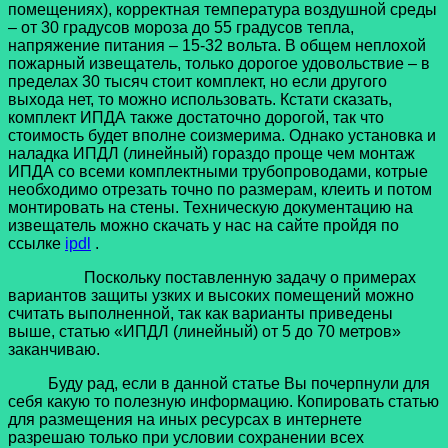
помещениях), корректная температура воздушной среды
– от 30 градусов мороза до 55 градусов тепла,
напряжение питания – 15-32 вольта. В общем неплохой
пожарный извещатель, только дорогое удовольствие – в
пределах 30 тысяч стоит комплект, но если другого
выхода нет, то можно использовать. Кстати сказать,
комплект ИПДА также достаточно дорогой, так что
стоимость будет вполне соизмерима. Однако установка и
наладка ИПДЛ (линейный) гораздо проще чем монтаж
ИПДА со всеми комплектными трубопроводами, котрые
необходимо отрезать точно по размерам, клеить и потом
монтировать на стены. Техническую документацию на
извещатель можно скачать у нас на сайте пройдя по
ссылке
ipdl
.
Поскольку поставленную задачу о примерах
вариантов защиты узких и высоких помещений можно
считать выполненной, так как варианты приведены
выше, статью «ИПДЛ (линейный) от 5 до 70 метров»
заканчиваю.
Буду рад, если в данной статье Вы почерпнули для
себя какую то полезную информацию. Копировать статью
для размещения на иных ресурсах в интернете
разрешаю только при условии сохранении всех