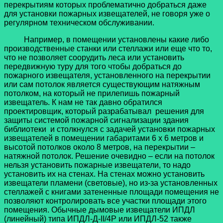
перекрытиям которых проблематично добраться даже
для установки пожарных извещателей, не говоря уже о
регулярном техническом обслуживании.
Например, в помещении установлены какие либо
производственные станки или стеллажи или еще что то,
что не позволяет соорудить леса или установить
передвижную туру для того чтобы добраться до
пожарного извещателя, установленного на перекрытии
или сам потолок является существующим натяжным
потолком, на который не прилепишь пожарный
извещатель. К нам не так давно обратился
проектировщик, который разрабатывал решения для
защиты системой пожарной сигнализации здания
библиотеки и столкнулся с задачей установки пожарных
извещателей в помещении габаритами 6 х 6 метров и
высотой потолков около 8 метров, на перекрытии –
натяжной потолок. Решение очевидно – если на потолок
нельзя установить пожарные извещатели, то надо
установить их на стенах. На стенах можно установить
извещатели пламени (световые), но из-за установленных
стеллажей с книгами затененные площади помещения не
позволяют контролировать все участки площади этого
помещения. Обычные дымовые извещатели ИПДЛ
(линейный) типа ИПДЛ-Д-II/4P или ИПДЛ-52 также