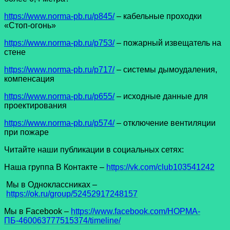
https://www.norma-pb.ru/p845/
– кабельные проходки
«Стоп-огонь»
https://www.norma-pb.ru/p753/
– пожарный извещатель на
стене
https://www.norma-pb.ru/p717/
– системы дымоудаления,
компенсация
https://www.norma-pb.ru/p655/
– исходные данные для
проектирования
https://www.norma-pb.ru/p574/
– отключение вентиляции
при пожаре
Читайте наши публикации в социальных сетях:
Наша группа В Контакте –
https://vk.com/club103541242
Мы в Одноклассниках –
https://ok.ru/group/52452917248157
Мы в Facеbook –
https://www.facebook.com/НОРМА-
ПБ-460063777515374/timeline/