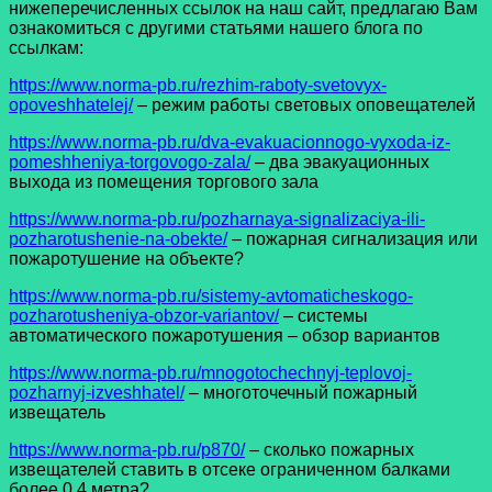
нижеперечисленных ссылок на наш сайт, предлагаю Вам
ознакомиться с другими статьями нашего блога по
ссылкам:
https://www.norma-pb.ru/rezhim-raboty-svetovyx-
opoveshhatelej/
– режим работы световых оповещателей
https://www.norma-pb.ru/dva-evakuacionnogo-vyxoda-iz-
pomeshheniya-torgovogo-zala/
– два эвакуационных
выхода из помещения торгового зала
https://www.norma-pb.ru/pozharnaya-signalizaciya-ili-
pozharotushenie-na-obekte/
– пожарная сигнализация или
пожаротушение на объекте?
h
ttps://www.norma-pb.ru/sistemy-avtomaticheskogo-
pozharotusheniya-obzor-variantov/
– системы
автоматического пожаротушения – обзор вариантов
https://www.norma-pb.ru/mnogotochechnyj-teplovoj-
pozharnyj-izveshhatel/
– многоточечный пожарный
извещатель
https://www.norma-pb.ru/p870/
– сколько пожарных
извещателей ставить в отсеке ограниченном балками
более 0,4 метра?