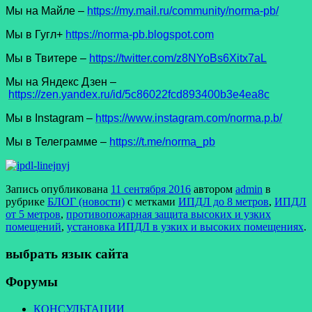
Мы на Майле –
https://my.mail.ru/community/norma-pb/
Мы в Гугл+
https://norma-pb.blogspot.com
Мы в Твитере –
https://twitter.com/z8NYoBs6Xitx7aL
Мы на Яндекс Дзен –
https://zen.yandex.ru/id/5c86022fcd893400b3e4ea8c
Мы в Instagram –
https://www.instagram.com/norma.p.b/
Мы в Телеграмме –
https://t.me/norma_pb
Запись опубликована
11 сентября 2016
автором
admin
в
рубрике
БЛОГ (новости)
с метками
ИПДЛ до 8 метров
,
ИПДЛ
от 5 метров
,
противопожарная защита высоких и узких
помещений
,
установка ИПДЛ в узких и высоких помещениях
.
выбрать язык сайта
Форумы
КОНСУЛЬТАЦИИ