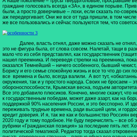
А наше поколение – трусы твердоголовые, просравшие вели
граждане голосовать всегда «ЗА», в едином порыве. Привы
были, а просто доверчивые – лохи, если сказать по-совре
аж передергивает. Они же все от туда пришли, в том числ
же все пользовались и сейчас пользуются тем, что советск
Далее, власть отнял, даже можно сказать не отнял, а по
это не фигура была, от слова совсем. Налетай, тащи в раз
мало что из себя представлял, как государственник (тащить
нашел преемника. И переведя стрелки на преемника, пока
оказался Темнейший – ничего особенного, бывший чекист, 
Борису и его семье спокойную жизнь и все то что до сих 
все времена и было, всегда валили. А вот тут, «обкатанн
окружения, так и у простого народа. Своих не бросаем – эт
обороноспособности, Крымская весна, подъем авторитета 
Все это добавило плюсиков. Конечно, многие скажут, что 
к государственным победам, может даже азарт, как на бо
поддержкой 90% населения России, и это бесспорно. И зде
переживать трудные времена, ради высшей цели, и гордос
кредит доверия. И я, так же как и большинство Россиян 
2020 году и тому подобное. Не буду перечислять – все об 
рубрики «Гражданская позиция» за последние пять лет. Хот
политической тематикой. Редактор тогда сказал откровенн
писать откровенно страшно – плетью обуха все равно не 