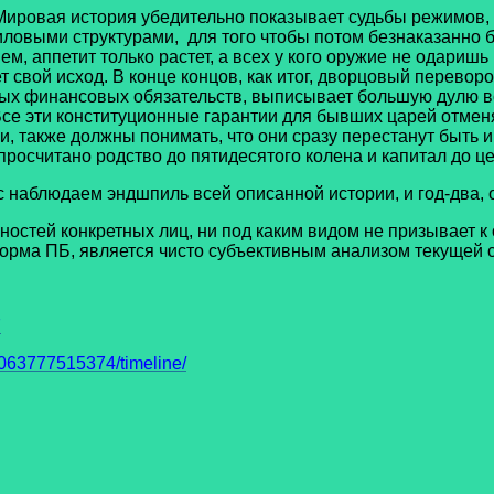
овая история убедительно показывает судьбы режимов, 
ловыми структурами, для того чтобы потом безнаказанно бе
енем, аппетит только растет, а всех у кого оружие не одар
 свой исход. В конце концов, как итог, дворцовый переворо
дных финансовых обязательств, выписывает большую дулю в
се эти конституционные гарантии для бывших царей отменяю
и, также должны понимать, что они сразу перестанут быть 
росчитано родство до пятидесятого колена и капитал до цент
людаем эндшпиль всей описанной истории, и год-два, от 
ей конкретных лиц, ни под каким видом не призывает к 
орма ПБ, является чисто субъективным анализом текущей с
7
63777515374/timeline/