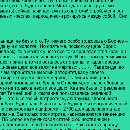
ее свою кровь и пот. Ну что же, привыкли советские
ится, и все будет хорошо. Может даже и не трусы мы
ывать) сейчас начинает ругать советский строй, меня вот
венных креслах, периодически рокируясь между собой. Они
ца, не без этого. Тут нечего особо толковать о Борисе –
здачу и с молотка. Но опять же, поскольку царь Борис
л как), то в мозгах у него все таки сработал стоп-кран, он
у свое сакраментальное «я ухожу». И вот этим преемником
лся принять то что осталось от страны, и гарантировал
…..новые цари все валят на мертвых…….». Так всегда, во
 чем заработал немалый авторитет, как у своего
но мир с горцами, потом период стабилизации, рост
тарной помощью и с бравым Стрелком, во главе обороны.
что не только в нефти все дело. Хватка была, стремление
ь лет Темнейший и компания пользовались реальной
 – это был голый патриотизм, альтруизм, способность
онбасс будет наш, была вера в будущее и неограниченный
и и с конкретными цифрами – 2700 долларов зарплата к
о том же. Вы только посмотрите, как изменяются тенденции
ма ПБ более не публиковал статей с общественной и
ься противно – вон Соловьева на ТВ хватает. А правду
авить в другую позицию, и она будет не очень удобная».