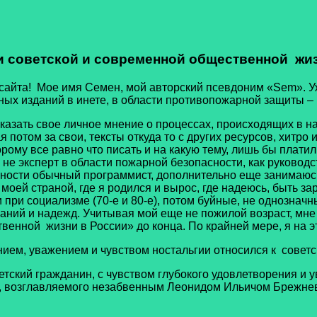
и советской и современной общественной жиз
Мое имя Семен, мой авторский псевдоним «Sem». Уже бол
ных изданий в инете, в области противопожарной защиты –
ь свое личное мнение о процессах, происходящих в наше
потом за свои, тексты откуда то с других ресурсов, хитро
орому все равно что писать и на какую тему, лишь бы плат
не эксперт в области пожарной безопасности, как руководс
лжности обычный программист, дополнительно еще занимаюс
 моей страной, где я родился и вырос, где надеюсь, быть за
и при социализме (70-е и 80-е), потом буйные, не однозначн
ний и надежд. Учитывая мой еще не пожилой возраст, мне х
енной жизни в России» до конца. По крайней мере, я на э
 уважением и чувством ностальгии относился к советск
й гражданин, с чувством глубокого удовлетворения и ув
, возглавляемого незабвенным Леонидом Ильичом Брежне