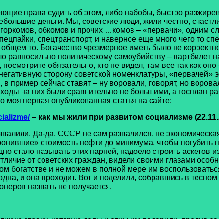
еющие права судить об этом, либо набобы, быстро разжире
большие деньги. Мы, советские люди, жили честно, счастли
в, горкомов, обкомов и прочих …комов – «первачи», одним
пецпайки, спецтранспорт, и наверное еще много чего то сп
 в общем то. Богачество чрезмерное иметь было не коррект
ло равносильно политическому самоубийству – партбилет на
осмотрите обязательно, кто не видел, там все так как оно
негативную сторону советской номенклатуры, «первачей» эт
 в пример сейчас ставят – ну воровали, говорят, но воров
ходы на них были сравнительно не большими, а госплан рабо
о моя первая опубликованная статья на сайте:
cializme/
– как мы жили при развитом социализме (22.11.2
ли. Да-да, СССР не сам развалился, не экономическая н
онившие» стоимость нефти до минимума, чтобы погубить по
о стало называть этих парней, надоело строить аскетов из 
тличие от советских граждан, видели своими глазами особн
ном богатстве и не можем в полной мере им воспользоваться
одна, и она проходит. Вот и поделили, собравшись в тесном 
онеров назвать не получается.