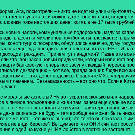
 Ага, посмотрели – никто не идет на улицы бунтовать, бу
тветственно, уважают, и можно даже говорить что, поддерж
силовики тоже настоящих денег хотят, а не 17 тысяч рублей,
вые налоги, коммунальные подорожали, мзду за капремо
лады в десятки миллионов, футболисты плескаются в шампа
ы, конституцию похерили, обнулились навечно, думу госуда
сталось еще туда посадить, для полноты штата «ЕР». И на 
м доходов граждан». Причем тут пандемия? Разве это все н
Если что, вон закон новый придумали, который извиняет во
 карту банковскую теперь нос засунут, каждый перевод пров
писал в декларацию – вот все, правда значит. Люди всю жи
роцентами с этих денег поделись. Сравните ИХ с «первачам
ым племенем. Безнаказанность – вот оно что. Если в Китае
о дают.
оральные аспекты? Ну вот украл несколько миллиардов, д
ров в личное пользование и живи там, зачем еще дальше во
осто не может остановиться и уйти – заинтересованные лица
даже заикаться не буду – там вообще не может быть никаки
 не меняет – это же не значит, что то что он показал не им
вляет, не видя берегов? Вы думаете, что ОНИ считают росси
ания людей на кухне у НИХ лобстер в глотке не застрянет.