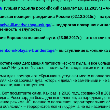
t/
Турция подбила российский самолет (26.11.2015г.) – 
анская позиция гражданина России (02.12.2015г.) – патр
aciya-ili-medvezhya-usluga/
– недорогая пожарная сигнали
енность и глупость;
кие Евросоюз по своей сути. (23.06.2017г.) – это откли
chenko-nikolaya-v-bundestage/
– выступление школьника из
епенная деградация патриотического пыла, и все больше
татьях? Ничуть не бывало – полистайте «подшивки» в интер
идет, восторги от «Крымнаш» уступают место вполне зем
ляя как сварочная дуга, который делал не заметными и не 
ласти, как то потускнел.
осмотрите сами. Как раз, в 2018 году, созданной в 2016
здана Россгвардия была для выполнения, за народные деньг
ечение режима ЧС, военного положения, территориальная о
и объяснили – террористов ловить будем, а не на населени