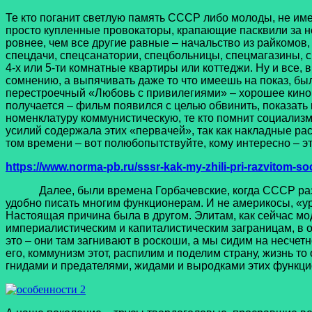
Те кто поганит светлую память СССР либо молоды, не им
просто купленные провокаторы, крапающие пасквили за не
ровнее, чем все другие равные – начальство из райкомо
спецдачи, спецсанатории, спецбольницы, спецмагазины, с
4-х или 5-ти комнатные квартиры или коттеджи. Ну и все,
сомнению, а выпячивать даже то что имеешь на показ, бы
перестроечный «Любовь с привилегиями» – хорошее кино, п
получается – фильм появился с целью обвинить, показать 
номенклатуру коммунистическую, те кто помнит социализм,
усилий содержала этих «первачей», так как накладные рас
том времени – вот полюбопытствуйте, кому интересно – эт
https://www.norma-pb.ru/sssr-kak-my-zhili-pri-razvitom-so
Далее, были времена Горбачевские, когда СССР развали
удобно писать многим функционерам. И не америкосы, «ур
Настоящая причина была в другом. Элитам, как сейчас модн
империалистическим и капиталистическим заграницам, в о
это – они там загнивают в роскоши, а мы сидим на несчет
его, коммунизм этот, распилим и поделим страну, жизнь то 
гнидами и предателями, жидами и выродками этих функци