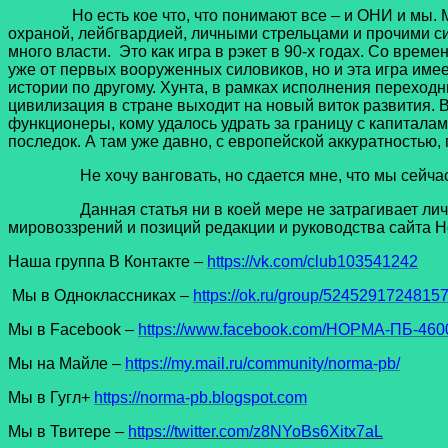
Но есть кое что, что понимают все – и ОНИ и мы. Мир
охраной, лейбгвардией, личными стрельцами и прочими си
много власти. Это как игра в рэкет в 90-х годах. Со врем
уже от первых вооруженных силовиков, но и эта игра имеет
истории по другому. Хунта, в рамках исполнения перехо
цивилизация в стране выходит на новый виток развития. В
функционеры, кому удалось удрать за границу с капиталам
последок. А там уже давно, с европейской аккуратностью, п
Не хочу ванговать, но сдается мне, что мы сейчас наб
Данная статья ни в коей мере не затрагивает личност
мировоззрений и позиций редакции и руководства сайта Н
Наша группа В Контакте –
https://vk.com/club103541242
Мы в Одноклассниках –
https://ok.ru/group/5245291724815
Мы в Facеbook –
https://www.facebook.com/НОРМА-ПБ-4600
Мы на Майле –
https://my.mail.ru/community/norma-pb/
Мы в Гугл+
https://norma-pb.blogspot.com
Мы в Твитере –
https://twitter.com/z8NYoBs6Xitx7aL