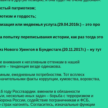
чистый патриотизм;
иотизм и гордость;
зация или медвежья услуга.(29.04.2016г.) – это про
к на попытку переписывания истории, как раз тогда это
 Нового Уренгоя в Бундестаге.(20.11.2017г.) – ну тут
 внимания к негативным оттенкам в нашей
нете – тенденция везде одинакова.
ным, ежедневным потребностям. Тот всплеск
значительными факты коррупции, кумовства, воровства,
 году Россгвардии. вменили в обязанности
и, несколько иных задач – борьба с терроризмом и
борона России, содействие пограничникам и ФСБ,
е страх нагонять. Согласитесь, изначальные функции