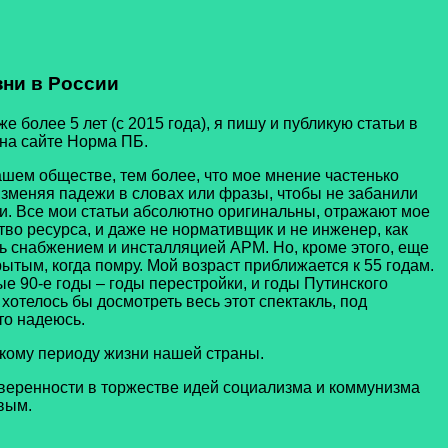
ни в России
ее 5 лет (с 2015 года), я пишу и публикую статьи в
 на сайте Норма ПБ.
м обществе, тем более, что мое мнение частенько
 изменяя падежи в словах или фразы, чтобы не забанили
или. Все мои статьи абсолютно оригинальны, отражают мое
тво ресурса, и даже не нормативщик и не инженер, как
ь снабжением и инсталляцией АРМ. Но, кроме этого, еще
рытым, когда помру. Мой возраст приближается к 55 годам.
ые 90-е годы – годы перестройки, и годы Путинского
отелось бы досмотреть весь этот спектакль, под
то надеюсь.
ому периоду жизни нашей страны.
еренности в торжестве идей социализма и коммунизма
вым.