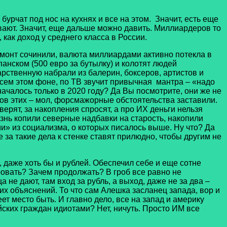
рчат под нос на кухнях и все на этом. Значит, есть еще
ивают. Значит, еще дальше можно давить. Миллиардеров то
 как доход у среднего класса в России.
нт сочинили, валюта миллиардами активно потекла в
нском (500 евро за бутылку) и колотят людей
рственную набрали из балерин, боксеров, артистов и
всем этом фоне, по ТВ звучит привычная мантра – «надо
ачалось только в 2020 году? Да Вы посмотрите, они же не
ров этих – мол, форсмажорные обстоятельства заставили.
ерят, за накопления спросят, а про ИХ деньги нельзя
знь копили северные надбавки на старость, накопили
и» из социализма, о которых писалось выше. Ну что? Да
 за такие дела к стенке ставят прилюдно, чтобы другим не
аже хоть бы и рублей. Обеспечил себе и еще сотне
ровать? Зачем продолжать? В гроб все равно не
 не дают, там вход за рубль, а выход, даже не за два –
х объяснений. То что сам Алешка засланец запада, вор и
еет место быть. И главно дело, все на запад и америку
йских граждан идиотами? Нет, ничуть. Просто ИМ все