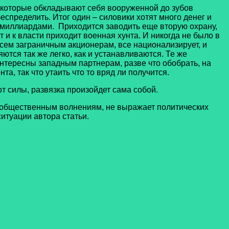
которые обкладывают себя вооруженной до зубов
спределить. Итог один – силовики хотят много денег и
ишь миллиардами. Приходится заводить еще вторую охрану,
т и к власти приходит военная хунта. И никогда не было в
сем заграничным акционерам, все национализирует, и
тся так же легко, как и устанавливаются. Те же
интересны западным партнерам, разве что обобрать, на
а, так что утаить что то вряд ли получится.
силы, развязка произойдет сама собой.
общественным волнениям, не выражает политических
итуации автора статьи.