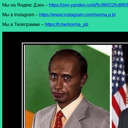
Мы на Яндекс Дзен –
https://zen.yandex.ru/id/5c86022fcd8
Мы в Instagram –
https://www.instagram.com/norma.p.b/
Мы в Телеграмме –
https://t.me/norma_pb