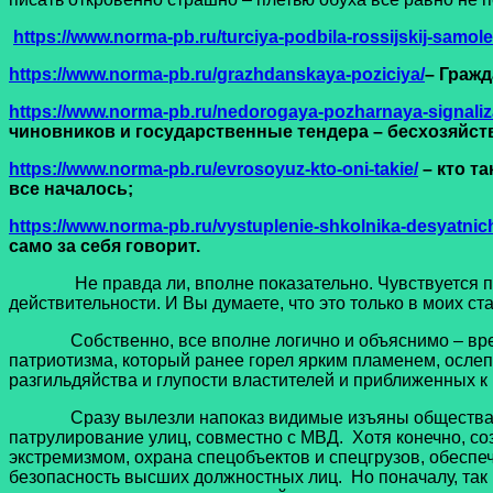
https://www.norma-pb.ru/turciya-podbila-rossijskij-samole
https://www.norma-pb.ru/grazhdanskaya-poziciya/
– Гражд
https://www.norma-pb.ru/nedorogaya-pozharnaya-signaliz
чиновников и государственные тендера – бесхозяйств
https://www.norma-pb.ru/evrosoyuz-kto-oni-takie/
– кто та
все началось;
https://www.norma-pb.ru/vystuplenie-shkolnika-desyatni
само за себя говорит.
Не правда ли, вполне показательно. Чувствуется пост
действительности. И Вы думаете, что это только в моих с
Собственно, все вполне логично и объяснимо – время 
патриотизма, который ранее горел ярким пламенем, ослеп
разгильдяйства и глупости властителей и приближенных к в
Сразу вылезли напоказ видимые изъяны общества. Вот п
патрулирование улиц, совместно с МВД. Хотя конечно, со
экстремизмом, охрана спецобъектов и спецгрузов, обесп
безопасность высших должностных лиц. Но поначалу, так 