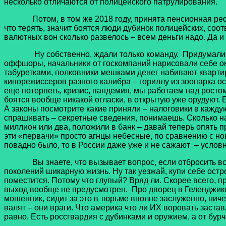
несколько отличаются от полицейского патрулирования.
Потом, в том же 2018 году, принята пенсионная реформа.
что терять, значит боятся люди дубинок полицейских, соо
валютных вон сколько развелось – всем деньги надо. Да и 
Ну собственно, ждали только команду. Придумались но
оффшоры, начальники от госкомпаний нарисовали себе ок
табуретками, полковники мешками денег набивают квартир
кинорежиссеров разного калибра – гориллу из зоопарка о
еще потерпеть, кризис, пандемия, мы работаем над росто
боятся вообще никакой огласки, в открытую уже орудуют. 
А законы посмотрите какие приняли – налоговики в каждую
спрашивать – секретные сведения, понимаешь. Сколько на
миллион или два, положили в банк – давай теперь опять п
эти «первачи» просто агнцы небесные, по сравнению с нов
повадно было, то в России даже уже и не сажают – условн
Вы знаете, что вызывает вопрос, если отбросить все м
поколений шикарную жизнь. Ну так уезжай, купи себе ост
поместится. Потому что глупый? Вряд ли. Скорее всего, пр
выход вообще не предусмотрен. Про дворец в Геленджике 
мошенник, сидит за это в тюрьме вполне заслуженно, ничего
валят – они враги. Что америка что ли ИХ воровать заста
равно. Есть россгвардия с дубинками и оружием, а от бурч