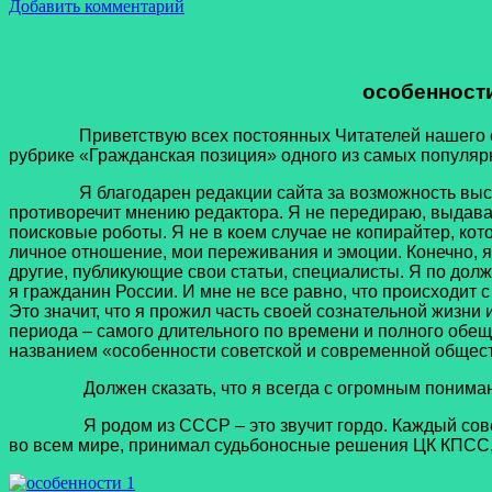
Добавить комментарий
особенност
Приветствую всех постоянных Читателей нашего сайта! 
рубрике «Гражданская позиция» одного из самых популяр
Я благодарен редакции сайта за возможность высказат
противоречит мнению редактора. Я не передираю, выдавая 
поисковые роботы. Я не в коем случае не копирайтер, кот
личное отношение, мои переживания и эмоции. Конечно, я 
другие, публикующие свои статьи, специалисты. Я по до
я гражданин России. И мне не все равно, что происходит с
Это значит, что я прожил часть своей сознательной жизни 
периода – самого длительного по времени и полного обеща
названием «особенности советской и современной обществ
Должен сказать, что я всегда с огромным пониманием,
Я родом из СССР – это звучит гордо. Каждый советски
во всем мире, принимал судьбоносные решения ЦК КПСС