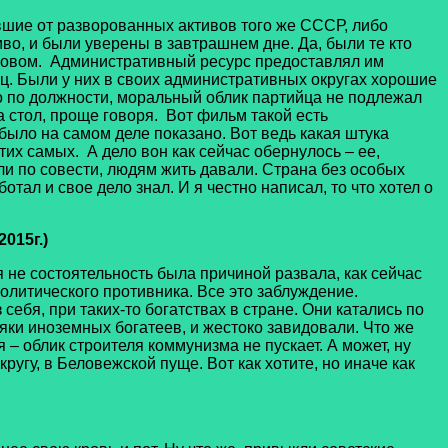
вшие от разворованных активов того же СССР, либо
во, и были уверены в завтрашнем дне. Да, были те кто
 словом. Административный ресурс предоставлял им
ец. Были у них в своих административных округах хорошие
но по должности, моральный облик партийца не подлежал
 стол, проще говоря. Вот фильм такой есть
 было на самом деле показано. Вот ведь какая штука
их самых. А дело вон как сейчас обернулось – ее,
али по совести, людям жить давали. Страна без особых
тал и свое дело знал. И я честно написал, то что хотел о
015г.)
е состоятельность была причиной развала, как сейчас
литического противника. Все это заблуждение.
себя, при таких-то богатствах в стране. Они катались по
яки иноземных богатеев, и жестоко завидовали. Что же
 – облик строителя коммунизма не пускает. А может, ну
кругу, в Беловежской пуще. Вот как хотите, но иначе как