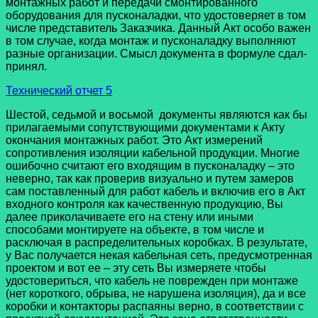
монтажных работ и передачи смонтированного
оборудования для пусконаладки, что удостоверяет в том
числе представитель Заказчика. Данный Акт особо важен
в том случае, когда монтаж и пусконаладку выполняют
разные организации. Смысл документа в формуле сдал-
принял.
Технический отчет 5
Шестой, седьмой и восьмой документы являются как бы
прилагаемыми сопутствующими документами к Акту
окончания монтажных работ. Это Акт измерений
сопротивления изоляции кабельной продукции. Многие
ошибочно считают его входящим в пусконаладку – это
неверно, так как проверив визуально и путем замеров
сам поставленный для работ кабель и включив его в Акт
входного контроля как качественную продукцию, Вы
далее приколачиваете его на стену или иными
способами монтируете на объекте, в том числе и
расключая в распределительных коробках. В результате,
у Вас получается некая кабельная сеть, предусмотренная
проектом и вот ее – эту сеть Вы измеряете чтобы
удостовериться, что кабель не поврежден при монтаже
(нет короткого, обрыва, не нарушена изоляция), да и все
коробки и контакторы распаяны верно, в соответствии с