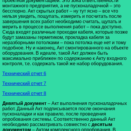
проектной документацией. Это зона ответственности
монтажного предприятия, а не пусконаладочной – это
бесспорно. Акт скрытых работ – ну тут ясно – все что
нельзя увидеть, пощупать, измерить и посчитать после
завершения всех работ необходимо считать, щупать и
мерить в процессе выполнения работ – пока доступно.
Сюда входят различные проходки кабеля, которые позже
будут замазаны герметиком, прокладка кабеля за
неразборными потолками – пока потолка еще нет и тому
подобное. Ну и наконец, Акт смонтированного на объекте
оборудования. В идеале, такой Акт должен быть
максимально приближен по содержанию к Акту входного
контроля, т.е. содержать такой же набор оборудования.
Технический отчет 6
Технический отчет 7
Технический отчет 8
Девятый документ
– Акт выполнения пусконаладочных
работ. Данный Акт подписывается после окончания
пусконаладки и как правило, после проведения
опробования системы. Соответственно данный Акт
необходимо рассматривать совместно с
десятым
документом
– Актом комплексного опробования. В