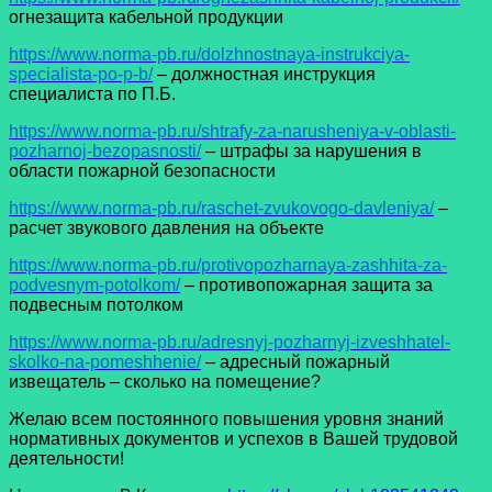
огнезащита кабельной продукции
https://www.norma-pb.ru/dolzhnostnaya-instrukciya-
specialista-po-p-b/
– должностная инструкция
специалиста по П.Б.
https://www.norma-pb.ru/shtrafy-za-narusheniya-v-oblasti-
pozharnoj-bezopasnosti/
– штрафы за нарушения в
области пожарной безопасности
https://www.norma-pb.ru/raschet-zvukovogo-davleniya/
–
расчет звукового давления на объекте
https://www.norma-pb.ru/protivopozharnaya-zashhita-za-
podvesnym-potolkom/
– противопожарная защита за
подвесным потолком
https://www.norma-pb.ru/adresnyj-pozharnyj-izveshhatel-
skolko-na-pomeshhenie/
– адресный пожарный
извещатель – сколько на помещение?
Желаю всем постоянного повышения уровня знаний
нормативных документов и успехов в Вашей трудовой
деятельности!