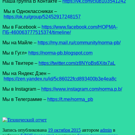
Наша группа В Контакте –
https://vk.com/club103541242
Мы в Одноклассниках –
https://ok.ru/group/52452917248157
Мы в Facеbook –
https://www.facebook.com/НОРМА-
ПБ-460063777515374/timeline/
Мы на Майле –
https://my.mail.ru/community/norma-pb/
Мы в Гугл+
https://norma-pb.blogspot.com
Мы в Твитере –
https://twitter.com/z8NYoBs6Xitx7aL
Мы на Яндекс Дзен –
https://zen.yandex.ru/id/5c86022fcd893400b3e4ea8c
Мы в Instagram –
https://www.instagram.com/norma.p.b/
Мы в Телеграмме –
https://t.me/norma_pb
Запись опубликована
19 октября 2015
автором
admin
в