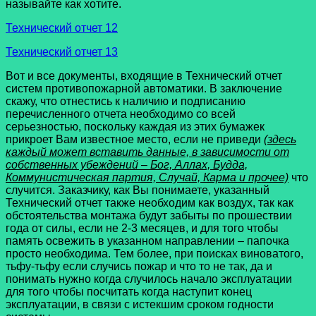
называйте как хотите.
Технический отчет 12
Технический отчет 13
Вот и все документы, входящие в Технический отчет
систем противопожарной автоматики. В заключение
скажу, что отнестись к наличию и подписанию
перечисленного отчета необходимо со всей
серьезностью, поскольку каждая из этих бумажек
прикроет Вам известное место, если не приведи
(здесь
каждый может вставить данные, в зависимости от
собственных убеждений – Бог, Аллах, Будда,
Коммунистическая партия, Случай, Карма и прочее)
что
случится. Заказчику, как Вы понимаете, указанный
Технический отчет также необходим как воздух, так как
обстоятельства монтажа будут забыты по прошествии
года от силы, если не 2-3 месяцев, и для того чтобы
память освежить в указанном направлении – папочка
просто необходима. Тем более, при поисках виноватого,
тьфу-тьфу если случись пожар и что то не так, да и
понимать нужно когда случилось начало эксплуатации
для того чтобы посчитать когда наступит конец
эксплуатации, в связи с истекшим сроком годности