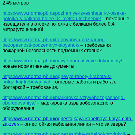
2,45 метров
https://www.norma-pb.ru/pozharnye-izveshhateli-v-otseke-
potolka-s-balkami-bolee-04-metra-utochnenie/
– пожарные
извещатели в отсеке потолка с балками более 0,4
метра(уточнение)!
https://www.norma-pb.ru/trebovaniya-pozharnoj-
bezopasnosti-podzemnyx-stoyanok/
– требования
пожарной безопасности подземных стоянок
https://www.norma-pb.ru/novye-normativnye-dokumenty/
–
новые нормативные документы
https://www.norma-pb.ru/ognevye-raboty-i-rabota-s-
bolgarkoj-trebovaniya/
– огневые работы и работа с
болгаркой – требования.
https://www.norma-pb.ru/markirovka-vzryvobezopasnogo-
oborudovaniya/
– маркировка взрывобезопасного
оборудования
https://www.norma-pb.ru/ognestojkaya-kabelnaya-liniya-chto-
za-zver/
– огнестойкая кабельная линия – что за зверь?
https://www.norma-pb.ru/ognezashhita-kabelnoj-produkcii/
–