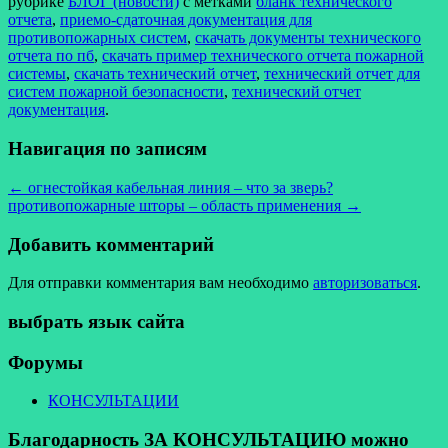
рубрике
БЛОГ (новости)
с метками
бланк технического
отчета
,
приемо-сдаточная документация для
противопожарных систем
,
скачать документы технического
отчета по пб
,
скачать пример технического отчета пожарной
системы
,
скачать технический отчет
,
технический отчет для
систем пожарной безопасности
,
технический отчет
документация
.
Навигация по записям
←
огнестойкая кабельная линия – что за зверь?
противопожарные шторы – область применения
→
Добавить комментарий
Для отправки комментария вам необходимо
авторизоваться
.
выбрать язык сайта
Форумы
КОНСУЛЬТАЦИИ
Благодарность ЗА КОНСУЛЬТАЦИЮ можно