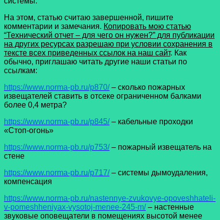
системы.
На этом, статью считаю завершенной, пишите
комментарии и замечания.
Копировать мою статью
“Технический отчет – для чего он нужен?” для публикации
на других ресурсах разрешаю при условии сохранения в
тексте всех приведенных ссылок на наш сайт
. Как
обычно, приглашаю читать другие наши статьи по
ссылкам:
https://www.norma-pb.ru/p870/
– сколько пожарных
извещателей ставить в отсеке ограниченном балками
более 0,4 метра?
https://www.norma-pb.ru/p845/
– кабельные проходки
«Стоп-огонь»
https://www.norma-pb.ru/p753/
– пожарный извещатель на
стене
https://www.norma-pb.ru/p717/
– системы дымоудаления,
компенсация
https://www.norma-pb.ru/nastennye-zvukovye-opoveshhateli-
v-pomeshheniyax-vysotoj-menee-245-m/
– настенные
звуковые оповещатели в помещениях высотой менее