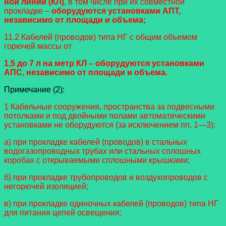
ной линии (КЛ)
, в том числе при их совместной
прокладке –
оборудуются установками АПТ,
н
езависимо от площади и объема;
11.2 Кабелей (проводов) типа НГ с общим объемом
горючей массы от
1,5 до 7 л на метр КЛ – оборудуются установками
АПС, независимо от площади и объема.
Примечание (2):
1 Кабельные сооружения, пространства за подвесными
потолками и под двойными полами автоматическими
уста
новками не оборудуются (за исключением пп. 1—3):
а) при прокладке кабелей (проводов) в стальных
водогазопроводных трубах или стальных сплошных
коробах с откры
ваемыми сплошными крышками;
б) при прокладке трубопроводов и воздухопроводов с
негорючей изоляцией;
в) при прокладке одиночных кабелей (проводов) типа НГ
для питания цепей освещения;