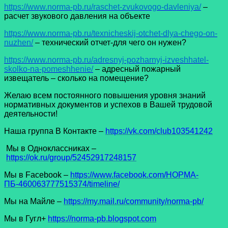
https://www.norma-pb.ru/raschet-zvukovogo-davleniya/
–
расчет звукового давления на объекте
https://www.norma-pb.ru/texnicheskij-otchet-dlya-chego-on-
nuzhen/
– технический отчет-для чего он нужен?
https://www.norma-pb.ru/adresnyj-pozharnyj-izveshhatel-
skolko-na-pomeshhenie/
– адресный пожарный
извещатель – сколько на помещение?
Желаю всем постоянного повышения уровня знаний
нормативных документов и успехов в Вашей трудовой
деятельности!
Наша группа В Контакте –
https://vk.com/club103541242
Мы в Одноклассниках –
https://ok.ru/group/52452917248157
Мы в Facеbook –
https://www.facebook.com/НОРМА-
ПБ-460063777515374/timeline/
Мы на Майле –
https://my.mail.ru/community/norma-pb/
Мы в Гугл+
https://norma-pb.blogspot.com