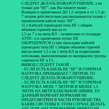
СЛЕДУЕТ ДЕЛАТЬ ПОЖАРОТУШЕНИЕ, а не
только для “НГ”, как Вы пишите выше ..
Позиции в примечании ДО 1,5 литров и от 1,5 до
7 литров действительно рассматриваются только с
применением кабеля типа “НГ”.
11.2 Кабелей (проводов) типа НГ с общим
объемом горючей массы от
1,5 до 7 л на метр КЛ – независимо от площади
АУПС. и в примечании пункт НЕ
ОБОРУДУЮТСЯ г) при прокладке кабелей
(проводов) типа НГ с общим объемом горючей
массы менее 1,5 л на 1 метр КЛ за подвесными
потолками, выполненными из материалов группы
горючести НГ и Г1.
ВЫВОД СЛЕДУЕТ ТАКОЙ :
– ЕСЛИ ЕСТЬ КАБЕЛЬ НЕ “НГ” И ГОРЮЧАЯ
НАГРУЗКА ПРЕВЫШАЕТ 7 ЛИТРОВ, ТО
СЛЕДУЕТ ДЕЛАТЬ ПОЖАРОТУШЕНИЕ.
– ЕСЛИ ЕСТЬ КАБЕЛЬ НЕ “НГ” И ГОРЮЧАЯ
НАГРУЗКА МЕНЕ 7 ЛИТРОВ И МЕНЕЕ 1,5
ЛИТРА НА МЕТР КАБЕЛЬНОЙ ЛИНИИ, ТО
ДАННЫЙ ВАРИАНТ НОРМАМИ НЕ
ПРЕДУСМОТРЕН В ЧАСТИ РУКОВОДСТВА
КАКИЕ СИСТЕМЫ В ЭТОМ СЛУЧАЕ ДЕЛАТЬ
АПС ИЛИ АПТ ИЛИ ВООБЩЕ НИЧЕГО НЕ