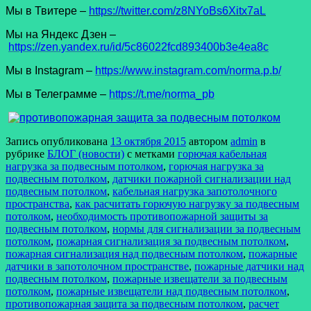
Мы в Твитере –
https://twitter.com/z8NYoBs6Xitx7aL
Мы на Яндекс Дзен –
https://zen.yandex.ru/id/5c86022fcd893400b3e4ea8c
Мы в Instagram –
https://www.instagram.com/norma.p.b/
Мы в Телеграмме –
https://t.me/norma_pb
Запись опубликована
13 октября 2015
автором
admin
в
рубрике
БЛОГ (новости)
с метками
горючая кабельная
нагрузка за подвесным потолком
,
горючая нагрузка за
подвесным потолком
,
датчики пожарной сигнализации над
подвесным потолком
,
кабельная нагрузка запотолочного
пространства
,
как расчитать горючую нагрузку за подвесным
потолком
,
необходимость противопожарной защиты за
подвесным потолком
,
нормы для сигнализации за подвесным
потолком
,
пожарная сигнализация за подвесным потолком
,
пожарная сигнализация над подвесным потолком
,
пожарные
датчики в запотолочном пространстве
,
пожарные датчики над
подвесным потолком
,
пожарные извещатели за подвесным
потолком
,
пожарные извещатели над подвесным потолком
,
противопожарная защита за подвесным потолком
,
расчет