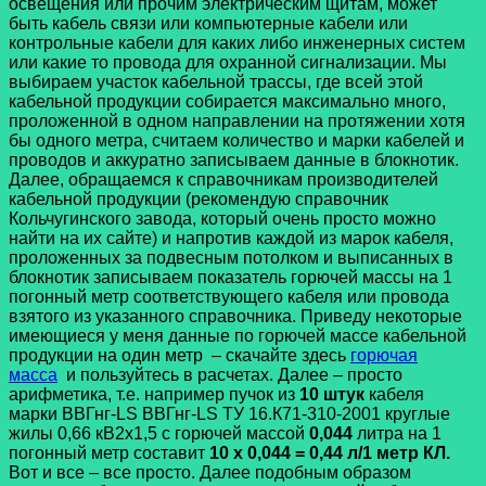
освещения или прочим электрическим щитам, может
быть кабель связи или компьютерные кабели или
контрольные кабели для каких либо инженерных систем
или какие то провода для охранной сигнализации. Мы
выбираем участок кабельной трассы, где всей этой
кабельной продукции собирается максимально много,
проложенной в одном направлении на протяжении хотя
бы одного метра, считаем количество и марки кабелей и
проводов и аккуратно записываем данные в блокнотик.
Далее, обращаемся к справочникам производителей
кабельной продукции (рекомендую справочник
Кольчугинского завода, который очень просто можно
найти на их сайте) и напротив каждой из марок кабеля,
проложенных за подвесным потолком и выписанных в
блокнотик записываем показатель горючей массы на 1
погонный метр соответствующего кабеля или провода
взятого из указанного справочника. Приведу некоторые
имеющиеся у меня данные по горючей массе кабельной
продукции на один метр – скачайте здесь
горючая
масса
и пользуйтесь в расчетах. Далее – просто
арифметика, т.е. например пучок из
10 штук
кабеля
марки ВВГнг-LS ВВГнг-LS ТУ 16.К71-310-2001 круглые
жилы 0,66 кВ2х1,5 с горючей массой
0,044
литра на 1
погонный метр составит
10 х 0,044 = 0,44 л/1 метр КЛ.
Вот и все – все просто. Далее подобным образом