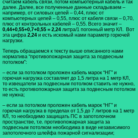
считаем кабель связи, потом компьютерный кабель и так
далее. Далее, все полученные данные складываем –
например, от силовых цепей – 0,44, плюс от
компьютерных цепей – 0,55, плюс от кабеля связи – 0,70,
плюс от контрольных кабелей – 0,55. Всего значит –
0,44+0,55+0,7+0,55 = 2,24
литра/1 погонный метр КЛ. Вот
эта цифра
2,24
и есть искомый нами параметр горючей
нагрузки.
Теперь обращаемся к тексту выше описанного нами
норматива “противопожарная защита за подвесным
потолком”:
– если за потолком проложен кабель марок “НГ” и
горючая нагрузка составляет до 1,5 литра на 1 метр КЛ,
то извещатели за подвесным потолком ставить не нужно,
то есть
противопожарная защита за подвесным потолком
не нужна;
– если за потолком проложен кабель марок “НГ” и
горючая нагрузка в пределах от 1,5 до 7 литров на 1 метр
КЛ, то необходимо защищать ПС в запотолочном
пространстве, т.е.
противопожарная защита за
подвесным потолком
необходима в виде независимого
запотолочного шлейфа пожарной сигнализации;