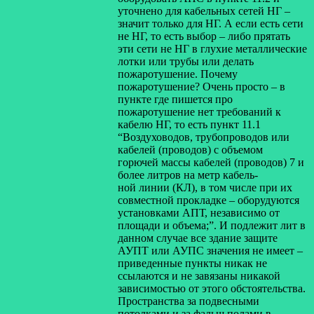
уточнено для кабельных сетей НГ –
значит только для НГ. А если есть сети
не НГ, то есть выбор – либо прятать
эти сети не НГ в глухие металлические
лотки или трубы или делать
пожаротушение. Почему
пожаротушение? Очень просто – в
пункте где пишется про
пожаротушение нет требований к
кабелю НГ, то есть пункт 11.1
“Воздуховодов, трубопроводов или
кабелей (проводов) с объемом
горючей массы кабелей (проводов) 7 и
более литров на метр кабель-
ной линии (КЛ), в том числе при их
совместной прокладке – оборудуются
установками АПТ, независимо от
площади и объема;”. И подлежит лит в
данном случае все здание защите
АУПТ или АУПС значения не имеет –
приведенные пункты никак не
ссылаются и не завязаны никакой
зависимостью от этого обстоятельства.
Пространства за подвесными
потолками и за фальш полами в