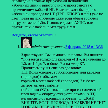
справедливы только при условии исполнения
кабельных линий запотолочного пространства с
применением кабелей НГ. Наличие хотя бы одного
кабеля или провода не НГ (ТРП, КПСВВ и т.п.) уже не
даёт права на исключение даже если объём горючей
нагрузки менее 1,5л. Извольте делать АУПС. или
прятать такие кабели в мет трубу и т.п.
Войдите, чтобы ответить
↓
admin
Автор записи
3 февраля 2018 в 13:36
Здравствуйте! Вы немного не правы. Вы пишите
“считается только для кабелей «НГ», и значения до
1,5; от 1,5 до 7, и более 7 л на метр К”.
Прочитаем пункт еще раз дословно:
11.1 Воздуховодов, трубопроводов или кабелей
(проводов) с объемом
горючей массы кабелей (проводов) 7 и более
литров на метр кабель-
ной линии (КЛ), в том числе при их совместной
прокладке – оборудуются установками АПТ,
независимо от площади и объема;…….КАК
ВИДИТЕ, ЕСЛИ ПРОВОДА И КАБЕЛИ НЕ “НГ”
И ОБЪЕМ ПРЕВЫШАЕТ 7 ЛИТРОВ, ТО