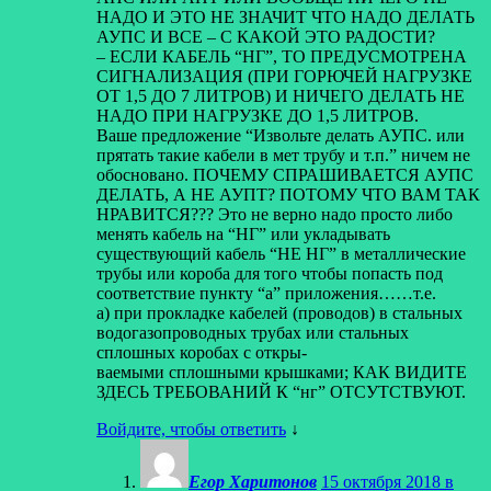
НАДО И ЭТО НЕ ЗНАЧИТ ЧТО НАДО ДЕЛАТЬ
АУПС И ВСЕ – С КАКОЙ ЭТО РАДОСТИ?
– ЕСЛИ КАБЕЛЬ “НГ”, ТО ПРЕДУСМОТРЕНА
СИГНАЛИЗАЦИЯ (ПРИ ГОРЮЧЕЙ НАГРУЗКЕ
ОТ 1,5 ДО 7 ЛИТРОВ) И НИЧЕГО ДЕЛАТЬ НЕ
НАДО ПРИ НАГРУЗКЕ ДО 1,5 ЛИТРОВ.
Ваше предложение “Извольте делать АУПС. или
прятать такие кабели в мет трубу и т.п.” ничем не
обосновано. ПОЧЕМУ СПРАШИВАЕТСЯ АУПС
ДЕЛАТЬ, А НЕ АУПТ? ПОТОМУ ЧТО ВАМ ТАК
НРАВИТСЯ??? Это не верно надо просто либо
менять кабель на “НГ” или укладывать
существующий кабель “НЕ НГ” в металлические
трубы или короба для того чтобы попасть под
соответствие пункту “а” приложения……т.е.
а) при прокладке кабелей (проводов) в стальных
водогазопроводных трубах или стальных
сплошных коробах с откры-
ваемыми сплошными крышками; КАК ВИДИТЕ
ЗДЕСЬ ТРЕБОВАНИЙ К “нг” ОТСУТСТВУЮТ.
Войдите, чтобы ответить
↓
Егор Харитонов
15 октября 2018 в