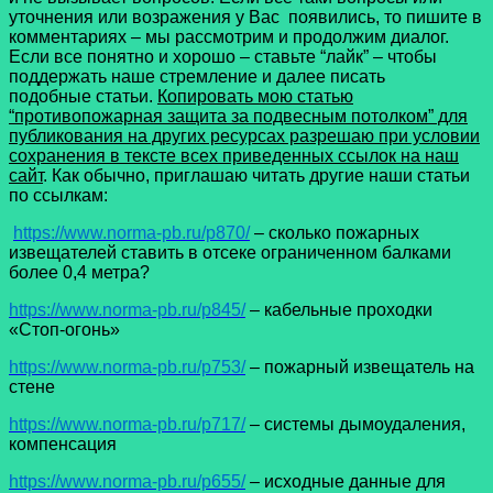
уточнения или возражения у Вас появились, то пишите в
комментариях – мы рассмотрим и продолжим диалог.
Если все понятно и хорошо – ставьте “лайк” – чтобы
поддержать наше стремление и далее писать
подобные статьи.
Копировать мою статью
“противопожарная защита за подвесным потолком” для
публикования на других ресурсах разрешаю при условии
сохранения в тексте всех приведенных ссылок на наш
сайт
. Как обычно, приглашаю читать другие наши статьи
по ссылкам:
https://www.norma-pb.ru/p870/
– сколько пожарных
извещателей ставить в отсеке ограниченном балками
более 0,4 метра?
https://www.norma-pb.ru/p845/
– кабельные проходки
«Стоп-огонь»
https://www.norma-pb.ru/p753/
– пожарный извещатель на
стене
https://www.norma-pb.ru/p717/
– системы дымоудаления,
компенсация
https://www.norma-pb.ru/p655/
– исходные данные для