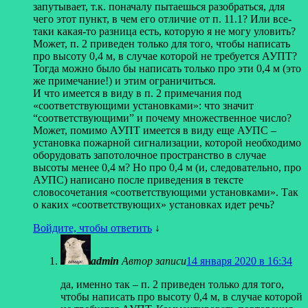
запутывает, т.к. поначалу пытаешься разобраться, для
чего этот пункт, в чем его отличие от п. 11.1? Или все-
таки какая-то разница есть, которую я не могу уловить?
Может, п. 2 приведен только для того, чтобы написать
про высоту 0,4 м, в случае которой не требуется АУПТ?
Тогда можно было бы написать только про эти 0,4 м (это
же примечание!) и этим ограничиться.
И что имеется в виду в п. 2 примечания под
«соответствующими установками»: что значит
“соответствующими” и почему множественное число?
Может, помимо АУПТ имеется в виду еще АУПС –
установка пожарной сигнализации, которой необходимо
оборудовать запотолочное пространство в случае
высоты менее 0,4 м? Но про 0,4 м (и, следовательно, про
АУПС) написано после приведения в тексте
словосочетания «соответствующими установками». Так
о каких «соответствующих» установках идет речь?
Войдите, чтобы ответить
↓
admin
Автор записи
14 января 2020 в 16:34
да, именно так – п. 2 приведен только для того,
чтобы написать про высоту 0,4 м, в случае которой