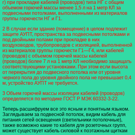
г) при прокладке кабелей (проводов) типа НГ с общим
объемом горючей массы менее 1,5 л на 1 метр КЛ за
подвесными
потолками, выполненными из материалов
группы горючести НГ и Г1.
2 В случае если здание (помещение) в целом подлежит
защите АУПТ, пространства за подвесными потолками и
под
двойными полами при прокладке в них
воздуховодов, трубопроводов с изоляцией, выполненной
из материалов группы го
рючести Г1—Г4, или кабелей
(проводов) с объемом горючей массы кабелей
(проводов) более 7 л на 1 метр КЛ необходимо
защищать
соответствующими установками. При этом если высота
от перекрытия до подвесного потолка или от уровня
черного
пола до уровня двойного пола не превышает 0,4
м, устройство АУПТ не требуется.
3 Объем горючей массы изоляции кабелей (проводов)
определяется по методике ГОСТ Р МЭК 60332-3-22.
Теперь расшифруем все это ясным и понятным языком.
Заглядываем за подвесной потолок, видим кабель для
питания сетей освещения (светильники потолочные),
также возможно какие то кабеля для розеточных групп,
может существует кабель силовой к поэтажным щиткам