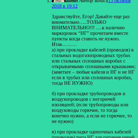
admin
Автор записи
15 октября
2018 в 19:12
Здравствуйте, Егор! Давайте еще раз
внимательно…..ТОЛЬКО
ВНИМАТЕЛЬНО!!! ….к наличию
маркировок “НГ” прочитаем вместе
пункты когда ставить не нужно.
Итак………
а) при прокладке кабелей (проводов) в
стальных водогазопроводных трубах
или стальных сплошных коробах с
открываемыми сплошными крышками;
(заметьте – любые кабеля и НГ и не НГ
если в трубах или сплошных коробах,
тогда НЕ НУЖНО)
б) при прокладке трубопроводов и
воздухопроводов с негорючей
изоляцией; (если трубопроводы или
воздуховоды горючие, то тогда
конечно нужно, а если не горючие, то
не нужно)
в) при прокладке одиночных кабелей
(проводов) типа НГ для питания цепей