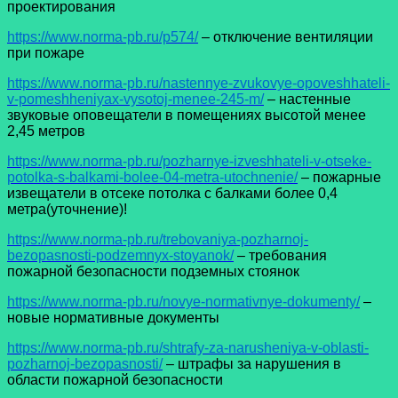
проектирования
https://www.norma-pb.ru/p574/
– отключение вентиляции
при пожаре
https://www.norma-pb.ru/nastennye-zvukovye-opoveshhateli-
v-pomeshheniyax-vysotoj-menee-245-m/
– настенные
звуковые оповещатели в помещениях высотой менее
2,45 метров
https://www.norma-pb.ru/pozharnye-izveshhateli-v-otseke-
potolka-s-balkami-bolee-04-metra-utochnenie/
– пожарные
извещатели в отсеке потолка с балками более 0,4
метра(уточнение)!
https://www.norma-pb.ru/trebovaniya-pozharnoj-
bezopasnosti-podzemnyx-stoyanok/
– требования
пожарной безопасности подземных стоянок
https://www.norma-pb.ru/novye-normativnye-dokumenty/
–
новые нормативные документы
https://www.norma-pb.ru/shtrafy-za-narusheniya-v-oblasti-
pozharnoj-bezopasnosti/
– штрафы за нарушения в
области пожарной безопасности