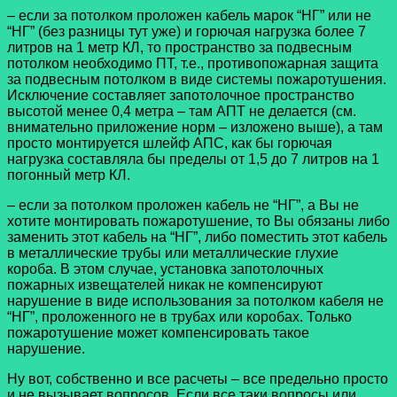
– если за потолком проложен кабель марок “НГ” или не
“НГ” (без разницы тут уже) и горючая нагрузка более 7
литров на 1 метр КЛ, то пространство за подвесным
потолком необходимо ПТ, т.е., противопожарная защита
за подвесным потолком в виде системы пожаротушения.
Исключение составляет запотолочное пространство
высотой менее 0,4 метра – там АПТ не делается (см.
внимательно приложение норм – изложено выше), а там
просто монтируется шлейф АПС, как бы горючая
нагрузка составляла бы пределы от 1,5 до 7 литров на 1
погонный метр КЛ.
– если за потолком проложен кабель не “НГ”, а Вы не
хотите монтировать пожаротушение, то Вы обязаны либо
заменить этот кабель на “НГ”, либо поместить этот кабель
в металлические трубы или металлические глухие
короба. В этом случае, установка запотолочных
пожарных извещателей никак не компенсируют
нарушение в виде использования за потолком кабеля не
“НГ”, проложенного не в трубах или коробах. Только
пожаротушение может компенсировать такое
нарушение.
Ну вот, собственно и все расчеты – все предельно просто
и не вызывает вопросов. Если все таки вопросы или