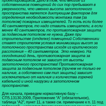
проектировщиков. Дело в том, что многие из
собственников помещений до сих пор пребывают в
уверенности, что именно высота запотолочного
пространства является диктующим фактором для
определения необходимости монтажа там (за
потолком) пожарных извещателей. То есть если более
40 сантиметров, то надо ставить извещатели, а если
менее 40 сантиметров, то противопожарная защита
за подвесным потолком не нужна. Даже при
строительстве (отделке) помещений Собственники
ставят строителям условия минимизации высот за
потолочного пространства исходя из критического
расстояния – 40 сантиметров. Это неверно. На
сегодняшний день, противопожарная защита за
подвесным потолком не зависит от высоты
запотолочного пространства! Противопожарная
защита за подвесным потолком (причем не только ее
наличие, а собственно сам тип защиты) зависит
исключительно от наличия и количества горючей
кабельной и иной нагрузки в запотолочном
пространстве.
Для начала, приведем нормативную базу –
СП5.13130.2009, Приложение “А” (обязательное),
таблица “А2”, пункт 11, а также см. примечание к п. 11 под