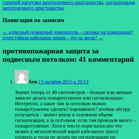
горючей нагрузки запотолочного пространства
,
сигнализация
запотолочного пространства
.
Навигация по записям
←
адресный пожарный извещатель – сколько на помещение?
огнестойкая кабельная линия – что за зверь?
→
противопожарная защита за
подвесным потолком
: 41 комментарий
Sem
13 октября 2015 в 20:13
Значит теперь от 40 сантиметров – больше или меньше
зависит делать пожаротушение или сигнализацию.
Интересно, а какое там за потолком можно
пожаротушение сделать? порошковое? вообще абсурд
получается – значит внизу в основном объеме
сигнализация, а за потолком, если там проводов много –
пожаротушение. Хотя в тексте норм написано что
можно в металлический короб кабельную трассу
уложить и тогда не делать ни сигнализацию ни