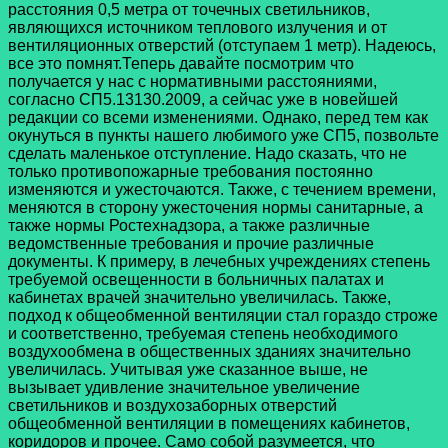
расстояния 0,5 метра от точечных светильников,
являющихся источником теплового излучения и от
вентиляционных отверстий (отступаем 1 метр). Надеюсь,
все это помнят.Теперь давайте посмотрим что
получается у нас с нормативными расстояниями,
согласно СП5.13130.2009, а сейчас уже в новейшей
редакции со всеми изменениями. Однако, перед тем как
окунуться в пункты нашего любимого уже СП5, позвольте
сделать маленькое отступление. Надо сказать, что не
только противопожарные требования постоянно
изменяются и ужесточаются. Также, с течением времени,
меняются в сторону ужесточения нормы санитарные, а
также нормы Ростехнадзора, а также различные
ведомственные требования и прочие различные
документы. К примеру, в лечебных учреждениях степень
требуемой освещенности в больничных палатах и
кабинетах врачей значительно увеличилась. Также,
подход к общеобменной вентиляции стал гораздо строже
и соответственно, требуемая степень необходимого
воздухообмена в общественных зданиях значительно
увеличилась. Учитывая уже сказанное выше, не
вызывает удивление значительное увеличение
светильников и воздухозаборных отверстий
общеобменной вентиляции в помещениях кабинетов,
коридоров и прочее. Само собой разумеется, что