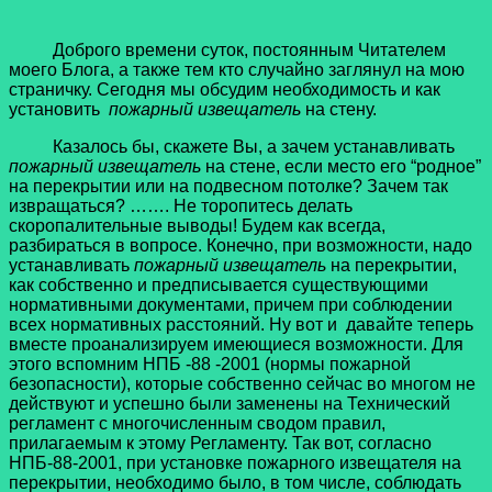
Доброго времени суток, постоянным Читателем
моего Блога, а также тем кто случайно заглянул на мою
страничку. Сегодня мы обсудим необходимость и как
установить
пожарный извещатель
на стену.
Казалось бы, скажете Вы, а зачем устанавливать
пожарный извещатель
на стене, если место его “родное”
на перекрытии или на подвесном потолке? Зачем так
извращаться? ……. Не торопитесь делать
скоропалительные выводы! Будем как всегда,
разбираться в вопросе. Конечно, при возможности, надо
устанавливать
пожарный извещатель
на перекрытии,
как собственно и предписывается существующими
нормативными документами, причем при соблюдении
всех нормативных расстояний. Ну вот и давайте теперь
вместе проанализируем имеющиеся возможности. Для
этого вспомним НПБ -88 -2001 (нормы пожарной
безопасности), которые собственно сейчас во многом не
действуют и успешно были заменены на Технический
регламент с многочисленным сводом правил,
прилагаемым к этому Регламенту. Так вот, согласно
НПБ-88-2001, при установке пожарного извещателя на
перекрытии, необходимо было, в том числе, соблюдать