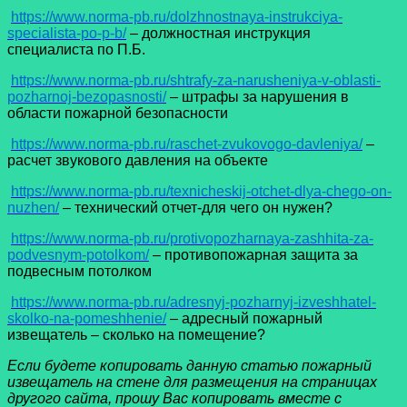
https://www.norma-pb.ru/dolzhnostnaya-instrukciya-
specialista-po-p-b/
– должностная инструкция
специалиста по П.Б.
https://www.norma-pb.ru/shtrafy-za-narusheniya-v-oblasti-
pozharnoj-bezopasnosti/
– штрафы за нарушения в
области пожарной безопасности
https://www.norma-pb.ru/raschet-zvukovogo-davleniya/
–
расчет звукового давления на объекте
https://www.norma-pb.ru/texnicheskij-otchet-dlya-chego-on-
nuzhen/
– технический отчет-для чего он нужен?
https://www.norma-pb.ru/protivopozharnaya-zashhita-za-
podvesnym-potolkom/
– противопожарная защита за
подвесным потолком
https://www.norma-pb.ru/adresnyj-pozharnyj-izveshhatel-
skolko-na-pomeshhenie/
– адресный пожарный
извещатель – сколько на помещение?
Если будете копировать данную статью пожарный
извещатель на стене для размещения на страницах
другого сайта, прошу Вас копировать вместе с