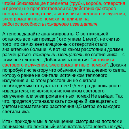
чтобы близлежащие предметы (трубы, короба, отверстия
и прочее) не препятствовали воздействию факторов
пожара на извещатели, а источники светового излучения,
электромагнитные помехи не влияли на
работоспособность
пожарного извещателя
.
А теперь давайте анализировать. С вентиляцией
осталось все как прежде ( отступаем 1 метр), не считая
того что самих вентиляционных отверстий стало
значительно больше. А вот на каком расстоянии должен
размещаться
пожарный извещатель
до светильника – с
этим все сложнее. Добавились понятия
“источники
светового излучения, электромагнитные помехи”.
Докажи
попробуй инспектору что обычная лампа дневного света,
которую ранее не считали источником теплового
излучения и на этом расстоянии не считали
необходимым отступать от нее 0,5 метра до пожарного
извещателя, не является источником светового
излучения или электромагнитных помех! Не выйдет. Так
что, придется устанавливать пожарный извещатель с
учетом нормативного расстояния 0,5 метра до каждого
светильника.
Итак, приходим мы в помещение, смотрим на потолок и
понимаем что пожарный извещатель установить некуда,