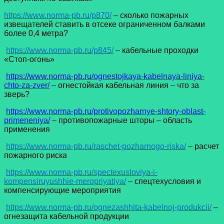
https://www.norma-pb.ru/p870/
– сколько пожарных
извещателей ставить в отсеке ограниченном балками
более 0,4 метра?
https://www.norma-pb.ru/p845/
– кабельные проходки
«Стоп-огонь»
https://www.norma-pb.ru/ognestojkaya-kabelnaya-liniya-
chto-za-zver/
– огнестойкая кабельная линия – что за
зверь?
https://www.norma-pb.ru/protivopozharnye-shtory-oblast-
primeneniya/
– противопожарные шторы – область
применения
https://www.norma-pb.ru/raschet-pozharnogo-riska/
– расчет
пожарного риска
https://www.norma-pb.ru/spectexusloviya-i-
kompensiruyushhie-meropriyatiya/
– спецтехусловия и
компенсирующие мероприятия
https://www.norma-pb.ru/ognezashhita-kabelnoj-produkcii/
–
огнезащита кабельной продукции