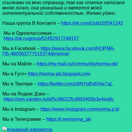
ссылками на мою страницу, так как статья написана
мною лично, она уникальна и является моей
интелектуальной собственностью. Желаю удачи.
Наша группа В Контакте –
https://vk.com/club103541242
Мы в Одноклассниках –
https://ok.ru/group/52452917248157
Мы в Facеbook –
https://www.facebook.com/НОРМА-
ПБ-460063777515374/timeline/
Мы на Майле –
https://my.mail.ru/community/norma-pb/
Мы в Гугл+
https://norma-pb.blogspot.com
Мы в Твитере –
https://twitter.com/z8NYoBs6Xitx7aL
Мы на Яндекс Дзен –
https://zen.yandex.ru/id/5c86022fcd893400b3e4ea8c
Мы в Instagram –
https://www.instagram.com/norma.p.b/
Мы в Телеграмме –
https://t.me/norma_pb