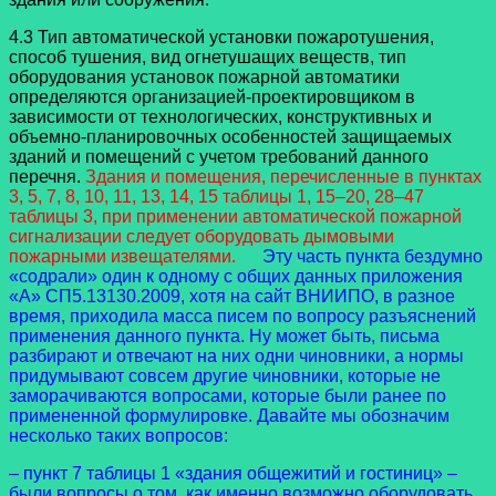
4.3 Тип автоматической установки пожаротушения,
способ тушения, вид огнетушащих веществ, тип
оборудования установок пожарной автоматики
определяются организацией-проектировщиком в
зависимости от технологических, конструктивных и
объемно-планировочных особенностей защищаемых
зданий и помещений с учетом требований данного
перечня.
Здания и помещения, перечисленные в пунктах
3, 5, 7, 8, 10, 11, 13, 14, 15 таблицы 1, 15–20, 28–47
таблицы 3, при применении автоматической пожарной
сигнализации следует оборудовать дымовыми
пожарными извещателями.
Эту часть пункта бездумно
«содрали» один к одному с общих данных приложения
«А» СП5.13130.2009, хотя на сайт ВНИИПО, в разное
время, приходила масса писем по вопросу разъяснений
применения данного пункта. Ну может быть, письма
разбирают и отвечают на них одни чиновники, а нормы
придумывают совсем другие чиновники, которые не
заморачиваются вопросами, которые были ранее по
примененной формулировке. Давайте мы обозначим
несколько таких вопросов:
– пункт 7 таблицы 1 «здания общежитий и гостиниц» –
были вопросы о том, как именно возможно оборудовать