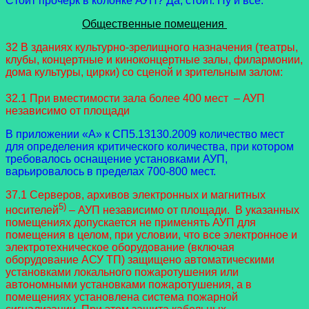
Стоит прочерк в колонке АУП? Да, стоит. Ну и все.
Общественные помещения
32 В зданиях культурно-зрелищного назначения (театры,
клубы, концертные и киноконцертные залы, филармонии,
дома культуры, цирки) со сценой и зрительным залом:
32.1 При вместимости зала более 400 мест
– АУП
независимо от площади
В приложении «А» к СП5.13130.2009 количество мест
для определения критического количества, при котором
требовалось оснащение установками АУП,
варьировалось в пределах 700-800 мест.
37.1 Серверов, архивов электронных и магнитных
5)
носителей
– АУП независимо от площади. В указанных
помещениях допускается не применять АУП для
помещения в целом, при условии, что все электронное и
электротехническое оборудование (включая
оборудование АСУ ТП) защищено автоматическими
установками локального пожаротушения или
автономными установками пожаротушения, а в
помещениях установлена система пожарной