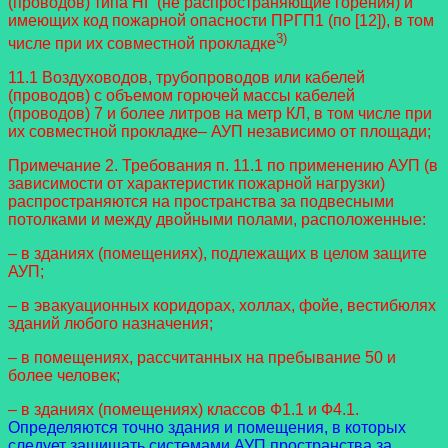
(проводов) типа НГ (не распространяющие горения) и
имеющих код пожарной опасности ПРГП1 (по [12]), в том
3)
числе при их совместной прокладке
11.1 Воздуховодов, трубопроводов или кабелей
(проводов) с объемом горючей массы кабелей
(проводов) 7 и более литров на метр КЛ, в том числе при
их совместной прокладке– АУП независимо от площади;
Примечание 2. Требования п. 11.1 по применению АУП (в
зависимости от характеристик пожарной нагрузки)
распространяются на пространства за подвесными
потолками и между двойными полами, расположенные:
– в зданиях (помещениях), подлежащих в целом защите
АУП;
– в эвакуационных коридорах, холлах, фойе, вестибюлях
зданий любого назначения;
– в помещениях, рассчитанных на пребывание 50 и
более человек;
– в зданиях (помещениях) классов Ф1.1 и Ф4.1.
Определяются точно здания и помещения, в которых
следует защищать системами АУП пространства за