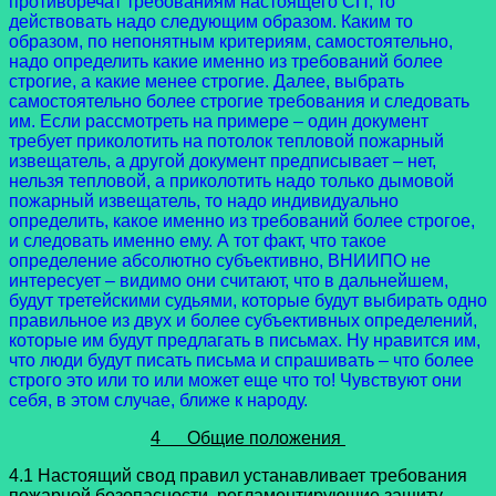
противоречат требованиям настоящего СП, то
действовать надо следующим образом. Каким то
образом, по непонятным критериям, самостоятельно,
надо определить какие именно из требований более
строгие, а какие менее строгие. Далее, выбрать
самостоятельно более строгие требования и следовать
им. Если рассмотреть на примере – один документ
требует приколотить на потолок тепловой пожарный
извещатель, а другой документ предписывает – нет,
нельзя тепловой, а приколотить надо только дымовой
пожарный извещатель, то надо индивидуально
определить, какое именно из требований более строгое,
и следовать именно ему. А тот факт, что такое
определение абсолютно субъективно, ВНИИПО не
интересует – видимо они считают, что в дальнейшем,
будут третейскими судьями, которые будут выбирать одно
правильное из двух и более субъективных определений,
которые им будут предлагать в письмах. Ну нравится им,
что люди будут писать письма и спрашивать – что более
строго это или то или может еще что то! Чувствуют они
себя, в этом случае, ближе к народу.
4 Общие положения
4.1 Настоящий свод правил устанавливает требования
пожарной безопасности, регламентирующие защиту