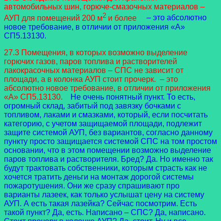
автомобильных шин, горюче-смазочных материалов –
2
АУП для помещений 200 м
и более
– это абсолютно
новое требование, в отличии от приложения «А»
СП5.13130.
27.3 Помещения, в которых возможно выделение
горючих газов, паров топлива и растворителей
лакокрасочных материалов – СПС не зависит от
площади, а в колонка АУП стоит прочерк. – это
абсолютно новое требование, в отличии от приложения
«А» СП5.13130.
Не очень понятный пункт. То есть,
огромный склад, забитый под завязку бочками с
топливом, лаками и смазками, который, если посчитать
категорию, с учетом защищаемой площади, подлежит
защите системой АУП, без вариантов, согласно данному
пункту просто защищается системой СПС на том простом
основании, что в этом помещении возможно выделение
паров топлива и растворителя. Бред? Да. Но именно так
будут трактовать собственники, которым страсть как не
хочется тратить деньги на монтаж дорогой системы
пожаротушения. Они же сразу спрашивают про
варианты лазеек, как только услышат цену на систему
АУП. А есть такая лазейка? Сейчас посмотрим. Есть
такой пункт? Да, есть. Написано – СПС? Да, написано.