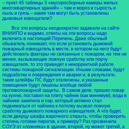
– пункт 45 таблицы 3 «мусоросборные камеры жилых
многоквартирных зданий» – там и мороз и сырость и
пыль и грязь – какие там могут быть установлены
дымовые извещатели?
Все эти вопросы неоднократно задавали на сайте
ВНИИПО и видимо, ответы на эти вопросы надо
включить в настоящий Перечень. Даже обычный
обыватель понимает, что если установить дымовой
пожарный извещатель в месте, в котором на него будут
действовать факторы не связанные с пожаром, но тем не
менее, вызывающие ложную сработку или порчу
извещателя, то это приведет к некорректной работе
системы пожарной сигнализации. Иными словами, будут
подработки и повреждения и аварии и, в результате,
такие шлейфы ПС будут отключены, и указанные
помещения будут лишены вообще любой
противопожарной защиты. В самом деле, пришел повар
на кухню, поставил на плиту чайник (как минимум), вода в
чайнике закипела и пар, который активно стал
подниматься от чайника к потолку вызвал ложную
сработку дымового пожарного извещателя. А что будет,
если дверцу шкафа жарочного открыть, чтобы проверить
степень готовки пирогов, к примеру? Раз прозвенела
СОУЭ от «ложняка» в здании, второй, ну может третий, а