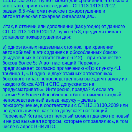
113.13130.2012. Ну вот, может для сравнения, что было и
что стало, принять последний – СП 113.13130.2012. ,
раздел 6.5 «Автоматическое пожаротушение и
автоматическая пожарная сигнализация».
Итак, в отличии или дополнении (как угодно) от данного
СП, СП113.13130.20112, пункт 6.5.3, предусматривает
установки пожаротушения для:
в) одноэтажных надземных стоянок, при хранении
автомобилей в этих зданиях в обособленных боксах
(выделенных в соответствии с 6.2.2) – при количестве
боксов более 5; А вот настоящий Перечень
предписывает, согласно примечанию «4)» к пункту 4.1
таблица 1, « В одно- и двух этажных автостоянках
боксового типа с непосредственным выездом наружу из
каждого бокса АУП и СПС допускается не
предусматривать». Интересно, правда? А если эти
самые 5 и более обособленных боксов имеют каждый
непосредственный выезд наружу – делать
пожаротушение, в соответствии с СП113.13130.2009 или
не делать ничего, как того допускает настоящий
Перечень? Кстати, этот неясный момент далеко не новый
и не раз вызывал вопросы, которые отправлялись, в том
числе в адрес ВНИИПО.