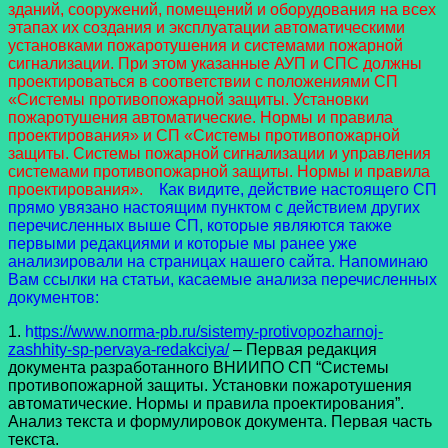
зданий, сооружений, помещений и оборудования на всех
этапах их создания и эксплуатации автоматическими
установками пожаротушения и системами пожарной
сигнализации. При этом указанные АУП и СПС должны
проектироваться в соответствии с положениями СП
«Системы противопожарной защиты. Установки
пожаротушения автоматические. Нормы и правила
проектирования» и СП «Системы противопожарной
защиты. Системы пожарной сигнализации и управления
системами противопожарной защиты. Нормы и правила
проектирования».
Как видите, действие настоящего СП
прямо увязано настоящим пунктом с действием других
перечисленных выше СП, которые являются также
первыми редакциями и которые мы ранее уже
анализировали на страницах нашего сайта. Напоминаю
Вам ссылки на статьи, касаемые анализа перечисленных
документов:
1.
h
ttps://www.norma-pb.ru/sistemy-protivopozharnoj-
zashhity-sp-pervaya-redakciya/
– Первая редакция
документа разработанного ВНИИПО СП “Системы
противопожарной защиты. Установки пожаротушения
автоматические. Нормы и правила проектирования”.
Анализ текста и формулировок документа. Первая часть
текста.