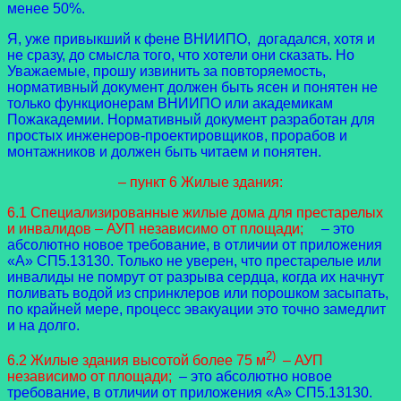
менее 50%.
Я, уже привыкший к фене ВНИИПО, догадался, хотя и
не сразу, до смысла того, что хотели они сказать. Но
Уважаемые, прошу извинить за повторяемость,
нормативный документ должен быть ясен и понятен не
только функционерам ВНИИПО или академикам
Пожакадемии. Нормативный документ разработан для
простых инженеров-проектировщиков, прорабов и
монтажников и должен быть читаем и понятен.
– пункт 6 Жилые здания:
6.1 Специализированные жилые дома для престарелых
и инвалидов – АУП независимо от площади;
– это
абсолютно новое требование, в отличии от приложения
«А» СП5.13130. Только не уверен, что престарелые или
инвалиды не помрут от разрыва сердца, когда их начнут
поливать водой из спринклеров или порошком засыпать,
по крайней мере, процесс эвакуации это точно замедлит
и на долго.
2)
6.2 Жилые здания высотой более 75 м
– АУП
независимо от площади;
– это абсолютно новое
требование, в отличии от приложения «А» СП5.13130.