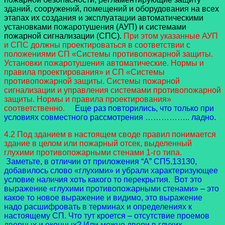
зданий, сооружений, помещений и оборудования на всех
этапах их создания и эксплуатации автоматическими
установками пожаротушения (АУП) и системами
пожарной сигнализации (СПС).
При этом указанные АУП
и СПС должны проектироваться в соответствии с
положениями СП «Системы противопожарной защиты.
Установки пожаротушения автоматические. Нормы и
правила проектирования» и СП «Системы
противопожарной защиты. Системы пожарной
сигнализации и управления системами противопожарной
защиты. Нормы и правила проектирования»
соответственно.
Еще раз повторились, что только при
условиях совместного рассмотрения …………….. ладно.
4.2 Под зданием в настоящем своде правил понимается
здание в целом или пожарный отсек, выделенный
глухими противопожарными стенами 1-го типа.
Заметьте, в отличии от приложения “А” СП5.13130,
добавилось слово «глухими» и убрали характеризующее
условие наличия хоть какого то перекрытия. Вот это
выражение «глухими противопожарными стенами» – это
какое то новое выражение и видимо, это выражение
надо расшифровать в терминах и определениях к
настоящему СП. Что тут кроется – отсутствие проемов
дверных и оконных? Или можно двери в глухих