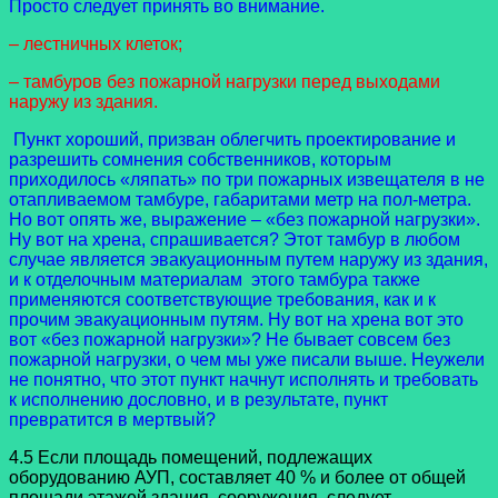
Просто следует принять во внимание.
– лестничных клеток;
– тамбуров без пожарной нагрузки перед выходами
наружу из здания.
Пункт хороший, призван облегчить проектирование и
разрешить сомнения собственников, которым
приходилось «ляпать» по три пожарных извещателя в не
отапливаемом тамбуре, габаритами метр на пол-метра.
Но вот опять же, выражение – «без пожарной нагрузки».
Ну вот на хрена, спрашивается? Этот тамбур в любом
случае является эвакуационным путем наружу из здания,
и к отделочным материалам этого тамбура также
применяются соответствующие требования, как и к
прочим эвакуационным путям. Ну вот на хрена вот это
вот «без пожарной нагрузки»? Не бывает совсем без
пожарной нагрузки, о чем мы уже писали выше. Неужели
не понятно, что этот пункт начнут исполнять и требовать
к исполнению дословно, и в результате, пункт
превратится в мертвый?
4.5 Если площадь помещений, подлежащих
оборудованию АУП, составляет 40 % и более от общей
площади этажей здания, сооружения, следует