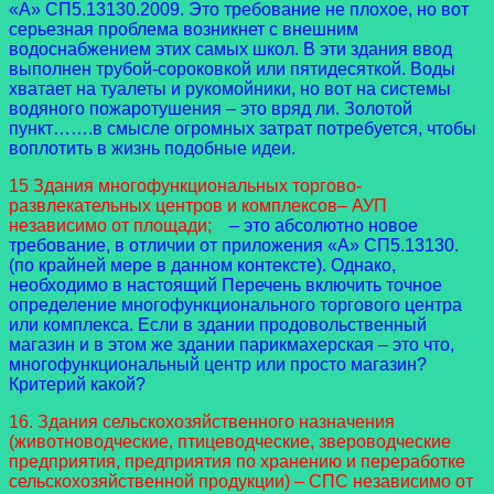
«А» СП5.13130.2009. Это требование не плохое, но вот
серьезная проблема возникнет с внешним
водоснабжением этих самых школ. В эти здания ввод
выполнен трубой-сороковкой или пятидесяткой. Воды
хватает на туалеты и рукомойники, но вот на системы
водяного пожаротушения – это вряд ли. Золотой
пункт…….в смысле огромных затрат потребуется, чтобы
воплотить в жизнь подобные идеи.
15 Здания многофункциональных торгово-
развлекательных центров и комплексов– АУП
независимо от площади;
– это абсолютно новое
требование, в отличии от приложения «А» СП5.13130.
(по крайней мере в данном контексте). Однако,
необходимо в настоящий Перечень включить точное
определение многофункционального торгового центра
или комплекса. Если в здании продовольственный
магазин и в этом же здании парикмахерская – это что,
многофункциональный центр или просто магазин?
Критерий какой?
16. Здания сельскохозяйственного назначения
(животноводческие, птицеводческие, звероводческие
предприятия, предприятия по хранению и переработке
сельскохозяйственной продукции) – СПС независимо от