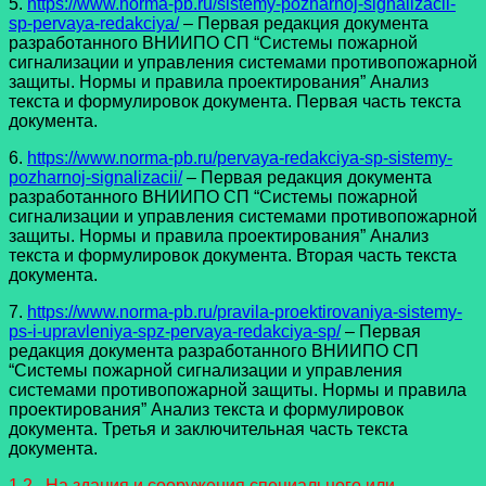
5.
https://www.norma-pb.ru/sistemy-pozharnoj-signalizacii-
sp-pervaya-redakciya/
– Первая редакция документа
разработанного ВНИИПО СП “Системы пожарной
сигнализации и управления системами противопожарной
защиты. Нормы и правила проектирования” Анализ
текста и формулировок документа. Первая часть текста
документа.
6.
https://www.norma-pb.ru/pervaya-redakciya-sp-sistemy-
pozharnoj-signalizacii/
– Первая редакция документа
разработанного ВНИИПО СП “Системы пожарной
сигнализации и управления системами противопожарной
защиты. Нормы и правила проектирования” Анализ
текста и формулировок документа. Вторая часть текста
документа.
7.
https://www.norma-pb.ru/pravila-proektirovaniya-sistemy-
ps-i-upravleniya-spz-pervaya-redakciya-sp/
– Первая
редакция документа разработанного ВНИИПО СП
“Системы пожарной сигнализации и управления
системами противопожарной защиты. Нормы и правила
проектирования” Анализ текста и формулировок
документа. Третья и заключительная часть текста
документа.
1.2 На здания и сооружения специального или