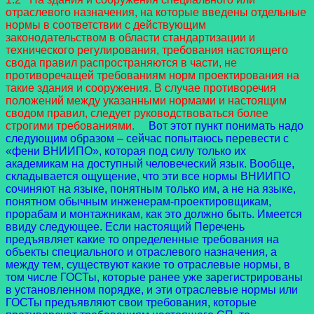
отраслевого назначения, на которые введены отдельные
нормы в соответствии с действующим
законодательством в области стандартизации и
технического регулирования, требования настоящего
свода правил распространяются в части, не
противоречащей требованиям норм проектирования на
такие здания и сооружения. В случае противоречия
положений между указанными нормами и настоящим
сводом правил, следует руководствоваться более
строгими требованиями.
Вот этот пункт понимать надо
следующим образом – сейчас попытаюсь перевести с
«фени ВНИИПО», которая под силу только их
академикам на доступный человеческий язык. Вообще,
складывается ощущение, что эти все нормы ВНИИПО
сочиняют на языке, понятным только им, а не на языке,
понятном обычным инженерам-проектировщикам,
прорабам и монтажникам, как это должно быть. Имеется
ввиду следующее. Если настоящий Перечень
предъявляет какие то определенные требования на
объекты специального и отраслевого назначения, а
между тем, существуют какие то отраслевые нормы, в
том числе ГОСТы, которые ранее уже зарегистрированы
в установленном порядке, и эти отраслевые нормы или
ГОСТы предъявляют свои требования, которые