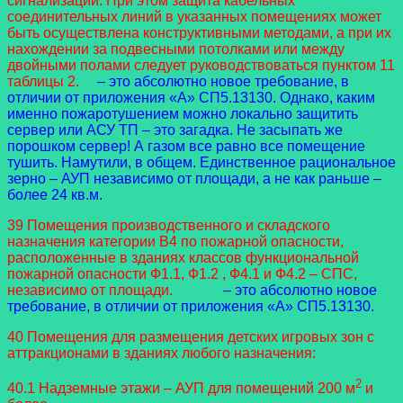
сигнализации. При этом защита кабельных
соединительных линий в указанных помещениях может
быть осуществлена конструктивными методами, а при их
нахождении за подвесными потолками или между
двойными полами следует руководствоваться пунктом 11
таблицы 2.
– это абсолютно новое требование, в
отличии от приложения «А» СП5.13130. Однако, каким
именно пожаротушением можно локально защитить
сервер или АСУ ТП – это загадка. Не засыпать же
порошком сервер! А газом все равно все помещение
тушить. Намутили, в общем. Единственное рациональное
зерно – АУП независимо от площади, а не как раньше –
более 24 кв.м.
39 Помещения производственного и складского
назначения категории В4 по пожарной опасности,
расположенные в зданиях классов функциональной
пожарной опасности Ф1.1, Ф1.2 , Ф4.1 и Ф4.2 – СПС,
независимо от площади.
– это абсолютно новое
требование, в отличии от приложения «А» СП5.13130.
40 Помещения для размещения детских игровых зон с
аттракционами в зданиях любого назначения:
2
40.1 Надземные этажи – АУП для помещений 200 м
и