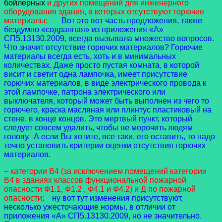
бойлерных
и других помещений для инженерного
оборудования здания, в которых отсутствуют горючие
материалы;
Вот это вот часть предложения, также
бездумно «содранная» из приложения «А»
СП5.13130.2009, всегда вызывала множество вопросов.
Что значит отсутствие горючих материалов? Горючие
материалы всегда есть, хоть и в минимальных
количествах. Даже просто пустая комната, в которой
висит и светит одна лампочка, имеет присутствие
горючих материалов, в виде электрического провода к
этой лампочке, патрона электрического или
выключателя, который может быть выполнен из чего то
горючего, краска масляная или плинтус пластиковый на
стене, в конце концов. Это мертвый пункт, который
следует совсем удалить, чтобы не морочить людям
голову. А если Вы хотите, все таки, его оставить, то надо
точно установить критерии оценки отсутствия горючих
материалов.
– категории В4 (за исключением помещений категории
В4 в зданиях классов функциональной пожарной
опасности Ф1.1, Ф1.2 , Ф4.1 и Ф4.2) и Д по пожарной
опасности;
ну вот тут изменения присутствуют,
несколько ужесточающие нормы, в отличии от
приложения «А» СП5.13130.2009, но не значительно.