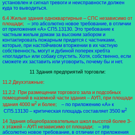
установлен и сигнал тревоги и неисправности должен
куда то выводиться.
6.4 Жилые здания одноквартирные – СПС независимо от
площади;
– это абсолютно новое требование, в отличии
от приложения «А» СП5.13130. Это требование к
частным жилым домам за высоким забором и
контактировать пожарным придется с частниками,
которые, при настойчивом вторжении в их частную
собственность, могут и дубиной поперек хребта
«погладить» или собаку спустить. Хотя, собственно, если
сможете их заставить или уговорить, почему бы и нет.
11 Здания предприятий торговли:
11.2 Двухэтажные:
11.2.2 При размещении торгового зала и подсобных
помещений в наземной части здания – АУП, при площади
2
здания 4000 м
и более;
– по приложению «А» к
2
СП5.13130 – критическая площадь составляет 3500 м
14 Здания общеобразовательных школ высотой более 3-
х этажей – АУП независимо от площади;
– это
абсолютно новое требование, в отличии от приложения