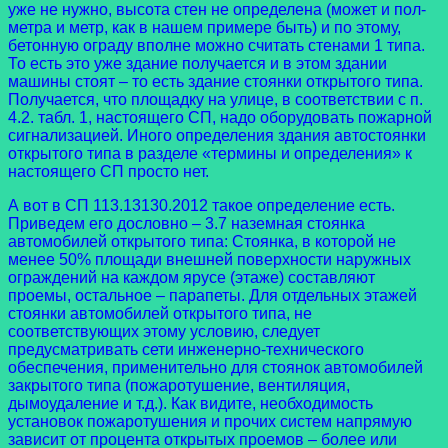
уже не нужно, высота стен не определена (может и пол-
метра и метр, как в нашем примере быть) и по этому,
бетонную ограду вполне можно считать стенами 1 типа.
То есть это уже здание получается и в этом здании
машины стоят – то есть здание стоянки открытого типа.
Получается, что площадку на улице, в соответствии с п.
4.2. табл. 1, настоящего СП, надо оборудовать пожарной
сигнализацией. Иного определения здания автостоянки
открытого типа в разделе «термины и определения» к
настоящего СП просто нет.
А вот в СП 113.13130.2012 такое определение есть.
Приведем его дословно – 3.7 наземная стоянка
автомобилей открытого типа: Стоянка, в которой не
менее 50% площади внешней поверхности наружных
ограждений на каждом ярусе (этаже) составляют
проемы, остальное – парапеты. Для отдельных этажей
стоянки автомобилей открытого типа, не
соответствующих этому условию, следует
предусматривать сети инженерно-технического
обеспечения, применительно для стоянок автомобилей
закрытого типа (пожаротушение, вентиляция,
дымоудаление и т.д.). Как видите, необходимость
установок пожаротушения и прочих систем напрямую
зависит от процента открытых проемов – более или