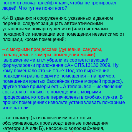
потом отключат шлейф «нах», чтобы не третировал
людей. Что тут не понятного?
4.4 В зданиях и сооружениях, указанных в данном
перечне, следует защищать автоматическими
установками пожаротушения и (или) системами
пожарной сигнализации все помещения независимо от
площади, кроме помещений:
– с мокрыми процессами (душевые, санузлы,
охлаждаемые камеры, помещения мойки);
выражение «и т.п.» убрали из соответствующей
формулировки приложения «А» СП5.13130.2009. Ну
кому помешало это «и т.п.»? Под это выражение
подходили разные другие помещения – на пример,
помещения крытых бассейнов (тоже мокрый процесс),
другие тоже примеры есть. А теперь все – исключения
составляют только те помещения с мокрыми
процессами, которые перечислены в скобках пункта. В
прочих помещениях извольте устанавливать пожарные
извещатели.
– венткамер (за исключением вытяжных,
обслуживающих производственные помещения
категории А или Б), насосных водоснабжения,