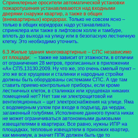
Спринклерные оросители автоматической установки
пожаротушения устанавливаются над входными
дверями снаружи квартир, а также в общих
(внеквартирных) коридорах.
Только не совсем ясно –
только в общих коридорах надо устанавливать
спринклера или также в лифтовом холле и тамбуре,
вплоть до выхода на улицу или в безопасную лестничную
клетку. Это необходимо уточнить.
6.3 Жилые здания многоквартирные – СПС независимо
от площади;
– также не зависит от этажности, в отличии
от ограничения 28 метров, прописанных в приложении
«А» СП5.13130.2009. Ну что же, это очень смелый пункт –
это же все хрущевки и сталинки и народные стройки
должны быть оборудованы системами СПС. А где там
ставить приемо-контрольные приборы, если кроме
лестничных клеток, в сталинках или хрущевках никаких
помещений нет? Нет там ни электрощитовой ни
вентиляционных – щит электроснабжения на улице. Яма
с водомерным узлом при входе в подъезд, да чердак,
загаженный голубями. Исполнение данного пункта никак
не может ограничиваться автономными дымовыми
извещателями в квартирах. Все равно, нужны ИПР на
площадках, тепловые извещатели в прихожих квартир,
как минимум, а значит ППК должен быть где то