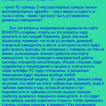
– пункт 45 таблицы 3 «мусоросборные камеры жилых
многоквартирных зданий» – там и мороз и сырость и
пыль и грязь – какие там могут быть установлены
дымовые извещатели?
Все эти вопросы неоднократно задавали на сайте
ВНИИПО и видимо, ответы на эти вопросы надо
включить в настоящий Перечень. Даже обычный
обыватель понимает, что если установить дымовой
пожарный извещатель в месте, в котором на него будут
действовать факторы не связанные с пожаром, но тем не
менее, вызывающие ложную сработку или порчу
извещателя, то это приведет к некорректной работе
системы пожарной сигнализации. Иными словами, будут
подработки и повреждения и аварии и, в результате,
такие шлейфы ПС будут отключены, и указанные
помещения будут лишены вообще любой
противопожарной защиты. В самом деле, пришел повар
на кухню, поставил на плиту чайник (как минимум), вода в
чайнике закипела и пар, который активно стал
подниматься от чайника к потолку вызвал ложную
сработку дымового пожарного извещателя. А что будет,
если дверцу шкафа жарочного открыть, чтобы проверить
степень готовки пирогов, к примеру? Раз прозвенела