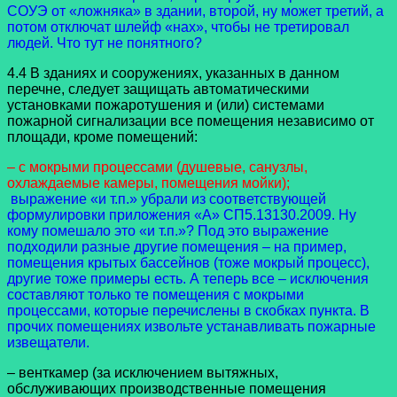
СОУЭ от «ложняка» в здании, второй, ну может третий, а
потом отключат шлейф «нах», чтобы не третировал
людей. Что тут не понятного?
4.4 В зданиях и сооружениях, указанных в данном
перечне, следует защищать автоматическими
установками пожаротушения и (или) системами
пожарной сигнализации все помещения независимо от
площади, кроме помещений:
– с мокрыми процессами (душевые, санузлы,
охлаждаемые камеры, помещения мойки);
выражение «и т.п.» убрали из соответствующей
формулировки приложения «А» СП5.13130.2009. Ну
кому помешало это «и т.п.»? Под это выражение
подходили разные другие помещения – на пример,
помещения крытых бассейнов (тоже мокрый процесс),
другие тоже примеры есть. А теперь все – исключения
составляют только те помещения с мокрыми
процессами, которые перечислены в скобках пункта. В
прочих помещениях извольте устанавливать пожарные
извещатели.
– венткамер (за исключением вытяжных,
обслуживающих производственные помещения