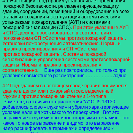
4.1 Настоящий свод правил устанавливает требования
пожарной безопасности, регламентирующие защиту
зданий, сооружений, помещений и оборудования на всех
этапах их создания и эксплуатации автоматическими
установками пожаротушения (АУП) и системами
пожарной сигнализации (СПС).
При этом указанные АУП
и СПС должны проектироваться в соответствии с
положениями СП «Системы противопожарной защиты.
Установки пожаротушения автоматические. Нормы и
правила проектирования» и СП «Системы
противопожарной защиты. Системы пожарной
сигнализации и управления системами противопожарной
защиты. Нормы и правила проектирования»
соответственно.
Еще раз повторились, что только при
условиях совместного рассмотрения …………….. ладно.
4.2 Под зданием в настоящем своде правил понимается
здание в целом или пожарный отсек, выделенный
глухими противопожарными стенами 1-го типа.
Заметьте, в отличии от приложения “А” СП5.13130,
добавилось слово «глухими» и убрали характеризующее
условие наличия хоть какого то перекрытия. Вот это
выражение «глухими противопожарными стенами» – это
какое то новое выражение и видимо, это выражение
надо расшифровать в терминах и определениях к