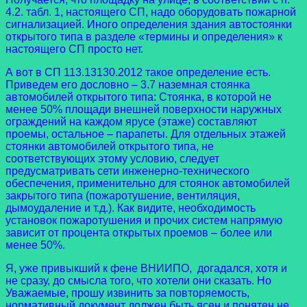
4.2. табл. 1, настоящего СП, надо оборудовать пожарной
сигнализацией. Иного определения здания автостоянки
открытого типа в разделе «термины и определения» к
настоящего СП просто нет.
А вот в СП 113.13130.2012 такое определение есть.
Приведем его дословно – 3.7 наземная стоянка
автомобилей открытого типа: Стоянка, в которой не
менее 50% площади внешней поверхности наружных
ограждений на каждом ярусе (этаже) составляют
проемы, остальное – парапеты. Для отдельных этажей
стоянки автомобилей открытого типа, не
соответствующих этому условию, следует
предусматривать сети инженерно-технического
обеспечения, применительно для стоянок автомобилей
закрытого типа (пожаротушение, вентиляция,
дымоудаление и т.д.). Как видите, необходимость
установок пожаротушения и прочих систем напрямую
зависит от процента открытых проемов – более или
менее 50%.
Я, уже привыкший к фене ВНИИПО, догадался, хотя и
не сразу, до смысла того, что хотели они сказать. Но
Уважаемые, прошу извинить за повторяемость,
нормативный документ должен быть ясен и понятен не