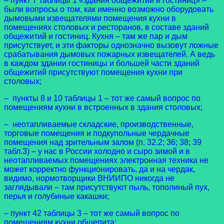
– пункт 7 таблицы 1 «здания общежитий и гостиниц» –
были вопросы о том, как именно возможно оборудовать
дымовыми извещателями помещения кухни в
помещениях столовых и ресторанов, в составе зданий
общежитий и гостиниц. Кухня – там же пар и дым
присутствует, и эти факторы однозначно вызовут ложные
срабатывания дымовых пожарных извещателей. А ведь
в каждом здании гостиницы и большей части зданий
общежитий присутствуют помещения кухни при
столовых;
– пункты 8 и 10 таблицы 1 – тот же самый вопрос по
помещениям кухни в встроенных в здания столовых;
– неотапливаемые складские, производственные,
торговые помещения и подкупольные чердачные
помещения над зрительным залом (п. 32.2; 36; 38; 39
табл.3) – у нас в России холодно и сыро зимой и в
неотапливаемых помещениях электронная техника не
может корректно функционировать, да и на чердак,
видимо, нормотворщики ВНИИПО никогда не
заглядывали – там присутствуют пыль, тополиный пух,
перья и голубиные какашки;
– пункт 42 таблицы 3 – тот же самый вопрос по
помещениям кухни общепита: