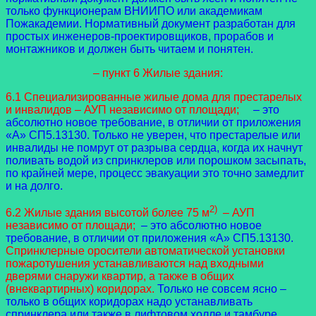
только функционерам ВНИИПО или академикам
Пожакадемии. Нормативный документ разработан для
простых инженеров-проектировщиков, прорабов и
монтажников и должен быть читаем и понятен.
– пункт 6 Жилые здания:
6.1 Специализированные жилые дома для престарелых
и инвалидов – АУП независимо от площади;
– это
абсолютно новое требование, в отличии от приложения
«А» СП5.13130. Только не уверен, что престарелые или
инвалиды не помрут от разрыва сердца, когда их начнут
поливать водой из спринклеров или порошком засыпать,
по крайней мере, процесс эвакуации это точно замедлит
и на долго.
2)
6.2 Жилые здания высотой более 75 м
– АУП
независимо от площади;
– это абсолютно новое
требование, в отличии от приложения «А» СП5.13130.
Спринклерные оросители автоматической установки
пожаротушения устанавливаются над входными
дверями снаружи квартир, а также в общих
(внеквартирных) коридорах.
Только не совсем ясно –
только в общих коридорах надо устанавливать
спринклера или также в лифтовом холле и тамбуре,