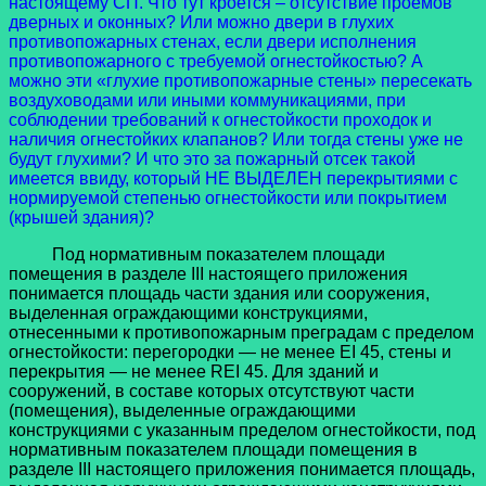
настоящему СП. Что тут кроется – отсутствие проемов
дверных и оконных? Или можно двери в глухих
противопожарных стенах, если двери исполнения
противопожарного с требуемой огнестойкостью? А
можно эти «глухие противопожарные стены» пересекать
воздуховодами или иными коммуникациями, при
соблюдении требований к огнестойкости проходок и
наличия огнестойких клапанов? Или тогда стены уже не
будут глухими? И что это за пожарный отсек такой
имеется ввиду, который НЕ ВЫДЕЛЕН перекрытиями с
нормируемой степенью огнестойкости или покрытием
(крышей здания)?
Под нормативным показателем площади
помещения в разделе III настоящего приложения
понимается площадь части здания или сооружения,
выделенная ограждающими конструкциями,
отнесенными к противопожарным преградам с пределом
огнестойкости: перегородки — не менее EI 45, стены и
перекрытия — не менее REI 45. Для зданий и
сооружений, в составе которых отсутствуют части
(помещения), выделенные ограждающими
конструкциями с указанным пределом огнестойкости, под
нормативным показателем площади помещения в
разделе III настоящего приложения понимается площадь,