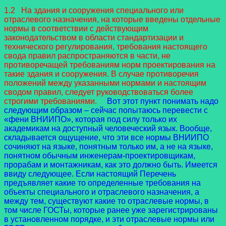
1.2 На здания и сооружения специального или
отраслевого назначения, на которые введены отдельные
нормы в соответствии с действующим
законодательством в области стандартизации и
технического регулирования, требования настоящего
свода правил распространяются в части, не
противоречащей требованиям норм проектирования на
такие здания и сооружения. В случае противоречия
положений между указанными нормами и настоящим
сводом правил, следует руководствоваться более
строгими требованиями.
Вот этот пункт понимать надо
следующим образом – сейчас попытаюсь перевести с
«фени ВНИИПО», которая под силу только их
академикам на доступный человеческий язык. Вообще,
складывается ощущение, что эти все нормы ВНИИПО
сочиняют на языке, понятным только им, а не на языке,
понятном обычным инженерам-проектировщикам,
прорабам и монтажникам, как это должно быть. Имеется
ввиду следующее. Если настоящий Перечень
предъявляет какие то определенные требования на
объекты специального и отраслевого назначения, а
между тем, существуют какие то отраслевые нормы, в
том числе ГОСТы, которые ранее уже зарегистрированы
в установленном порядке, и эти отраслевые нормы или