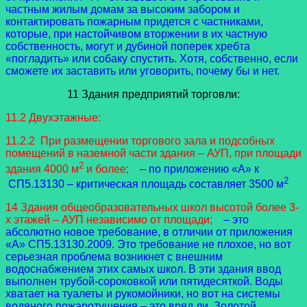
частным жилым домам за высоким забором и
контактировать пожарным придется с частниками,
которые, при настойчивом вторжении в их частную
собственность, могут и дубиной поперек хребта
«погладить» или собаку спустить. Хотя, собственно, если
сможете их заставить или уговорить, почему бы и нет.
11 Здания предприятий торговли:
11.2 Двухэтажные:
11.2.2 При размещении торгового зала и подсобных
помещений в наземной части здания – АУП, при площади
2
здания 4000 м
и более;
– по приложению «А» к
2
СП5.13130 – критическая площадь составляет 3500 м
14 Здания общеобразовательных школ высотой более 3-
х этажей – АУП независимо от площади;
– это
абсолютно новое требование, в отличии от приложения
«А» СП5.13130.2009. Это требование не плохое, но вот
серьезная проблема возникнет с внешним
водоснабжением этих самых школ. В эти здания ввод
выполнен трубой-сороковкой или пятидесяткой. Воды
хватает на туалеты и рукомойники, но вот на системы
водяного пожаротушения – это вряд ли. Золотой