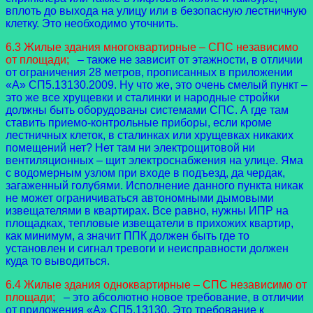
вплоть до выхода на улицу или в безопасную лестничную
клетку. Это необходимо уточнить.
6.3 Жилые здания многоквартирные – СПС независимо
от площади;
– также не зависит от этажности, в отличии
от ограничения 28 метров, прописанных в приложении
«А» СП5.13130.2009. Ну что же, это очень смелый пункт –
это же все хрущевки и сталинки и народные стройки
должны быть оборудованы системами СПС. А где там
ставить приемо-контрольные приборы, если кроме
лестничных клеток, в сталинках или хрущевках никаких
помещений нет? Нет там ни электрощитовой ни
вентиляционных – щит электроснабжения на улице. Яма
с водомерным узлом при входе в подъезд, да чердак,
загаженный голубями. Исполнение данного пункта никак
не может ограничиваться автономными дымовыми
извещателями в квартирах. Все равно, нужны ИПР на
площадках, тепловые извещатели в прихожих квартир,
как минимум, а значит ППК должен быть где то
установлен и сигнал тревоги и неисправности должен
куда то выводиться.
6.4 Жилые здания одноквартирные – СПС независимо от
площади;
– это абсолютно новое требование, в отличии
от приложения «А» СП5.13130. Это требование к