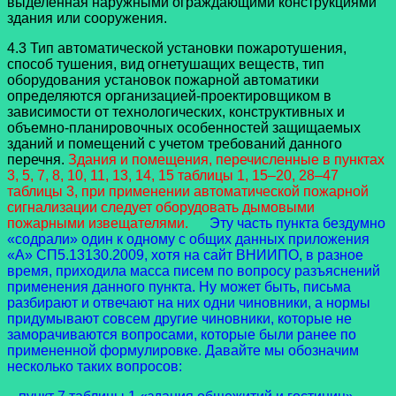
выделенная наружными ограждающими конструкциями
здания или сооружения.
4.3 Тип автоматической установки пожаротушения,
способ тушения, вид огнетушащих веществ, тип
оборудования установок пожарной автоматики
определяются организацией-проектировщиком в
зависимости от технологических, конструктивных и
объемно-планировочных особенностей защищаемых
зданий и помещений с учетом требований данного
перечня.
Здания и помещения, перечисленные в пунктах
3, 5, 7, 8, 10, 11, 13, 14, 15 таблицы 1, 15–20, 28–47
таблицы 3, при применении автоматической пожарной
сигнализации следует оборудовать дымовыми
пожарными извещателями.
Эту часть пункта бездумно
«содрали» один к одному с общих данных приложения
«А» СП5.13130.2009, хотя на сайт ВНИИПО, в разное
время, приходила масса писем по вопросу разъяснений
применения данного пункта. Ну может быть, письма
разбирают и отвечают на них одни чиновники, а нормы
придумывают совсем другие чиновники, которые не
заморачиваются вопросами, которые были ранее по
примененной формулировке. Давайте мы обозначим
несколько таких вопросов: