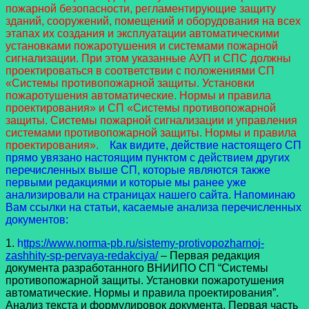
пожарной безопасности, регламентирующие защиту
зданий, сооружений, помещений и оборудования на всех
этапах их создания и эксплуатации автоматическими
установками пожаротушения и системами пожарной
сигнализации. При этом указанные АУП и СПС должны
проектироваться в соответствии с положениями СП
«Системы противопожарной защиты. Установки
пожаротушения автоматические. Нормы и правила
проектирования» и СП «Системы противопожарной
защиты. Системы пожарной сигнализации и управления
системами противопожарной защиты. Нормы и правила
проектирования».
Как видите, действие настоящего СП
прямо увязано настоящим пунктом с действием других
перечисленных выше СП, которые являются также
первыми редакциями и которые мы ранее уже
анализировали на страницах нашего сайта. Напоминаю
Вам ссылки на статьи, касаемые анализа перечисленных
документов:
1.
h
ttps://www.norma-pb.ru/sistemy-protivopozharnoj-
zashhity-sp-pervaya-redakciya/
– Первая редакция
документа разработанного ВНИИПО СП “Системы
противопожарной защиты. Установки пожаротушения
автоматические. Нормы и правила проектирования”.
Анализ текста и формулировок документа. Первая часть