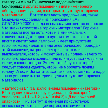
категории А или Б), насосных водоснабжения,
бойлерных
и других помещений для инженерного
оборудования здания, в которых отсутствуют горючие
материалы;
Вот это вот часть предложения, также
бездумно «содранная» из приложения «А»
СП5.13130.2009, всегда вызывала множество вопросов.
Что значит отсутствие горючих материалов? Горючие
материалы всегда есть, хоть и в минимальных
количествах. Даже просто пустая комната, в которой
висит и светит одна лампочка, имеет присутствие
горючих материалов, в виде электрического провода к
этой лампочке, патрона электрического или
выключателя, который может быть выполнен из чего то
горючего, краска масляная или плинтус пластиковый на
стене, в конце концов. Это мертвый пункт, который
следует совсем удалить, чтобы не морочить людям
голову. А если Вы хотите, все таки, его оставить, то надо
точно установить критерии оценки отсутствия горючих
материалов.
– категории В4 (за исключением помещений категории
В4 в зданиях классов функциональной пожарной
опасности Ф1.1, Ф1.2 , Ф4.1 и Ф4.2) и Д по пожарной
опасности;
ну вот тут изменения присутствуют,
несколько ужесточающие нормы, в отличии от