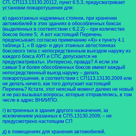
СП, СП113.13130.20112, пункт 6.5.3, предусматривает
установки пожаротушения для:
в) одноэтажных надземных стоянок, при хранении
автомобилей в этих зданиях в обособленных боксах
(выделенных в соответствии с 6.2.2) – при количестве
боксов более 5; А вот настоящий Перечень
предписывает, согласно примечанию «4)» к пункту 4.1
таблица 1, « В одно- и двух этажных автостоянках
боксового типа с непосредственным выездом наружу из
каждого бокса АУП и СПС допускается не
предусматривать». Интересно, правда? А если эти
самые 5 и более обособленных боксов имеют каждый
непосредственный выезд наружу – делать
пожаротушение, в соответствии с СП113.13130.2009 или
не делать ничего, как того допускает настоящий
Перечень? Кстати, этот неясный момент далеко не новый
и не раз вызывал вопросы, которые отправлялись, в том
числе в адрес ВНИИПО.
г) встроенных в здания другого назначения, за
исключением указанных в СП5.13130.2009; – не
предусмотрено настоящим СП
д) в помещениях для хранения автомобилей,