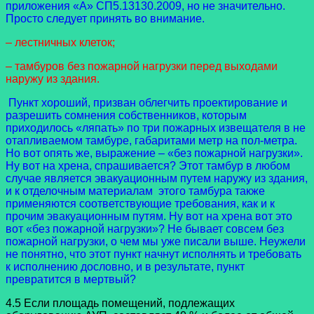
приложения «А» СП5.13130.2009, но не значительно.
Просто следует принять во внимание.
– лестничных клеток;
– тамбуров без пожарной нагрузки перед выходами
наружу из здания.
Пункт хороший, призван облегчить проектирование и
разрешить сомнения собственников, которым
приходилось «ляпать» по три пожарных извещателя в не
отапливаемом тамбуре, габаритами метр на пол-метра.
Но вот опять же, выражение – «без пожарной нагрузки».
Ну вот на хрена, спрашивается? Этот тамбур в любом
случае является эвакуационным путем наружу из здания,
и к отделочным материалам этого тамбура также
применяются соответствующие требования, как и к
прочим эвакуационным путям. Ну вот на хрена вот это
вот «без пожарной нагрузки»? Не бывает совсем без
пожарной нагрузки, о чем мы уже писали выше. Неужели
не понятно, что этот пункт начнут исполнять и требовать
к исполнению дословно, и в результате, пункт
превратится в мертвый?
4.5 Если площадь помещений, подлежащих