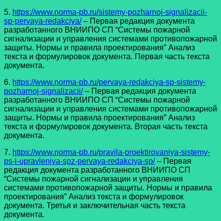
5.
https://www.norma-pb.ru/sistemy-pozharnoj-signalizacii-
sp-pervaya-redakciya/
– Первая редакция документа
разработанного ВНИИПО СП “Системы пожарной
сигнализации и управления системами противопожарной
защиты. Нормы и правила проектирования” Анализ
текста и формулировок документа. Первая часть текста
документа.
6.
https://www.norma-pb.ru/pervaya-redakciya-sp-sistemy-
pozharnoj-signalizacii/
– Первая редакция документа
разработанного ВНИИПО СП “Системы пожарной
сигнализации и управления системами противопожарной
защиты. Нормы и правила проектирования” Анализ
текста и формулировок документа. Вторая часть текста
документа.
7.
https://www.norma-pb.ru/pravila-proektirovaniya-sistemy-
ps-i-upravleniya-spz-pervaya-redakciya-sp/
– Первая
редакция документа разработанного ВНИИПО СП
“Системы пожарной сигнализации и управления
системами противопожарной защиты. Нормы и правила
проектирования” Анализ текста и формулировок
документа. Третья и заключительная часть текста
документа.