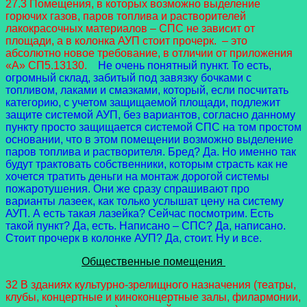
27.3 Помещения, в которых возможно выделение
горючих газов, паров топлива и растворителей
лакокрасочных материалов – СПС не зависит от
площади, а в колонка АУП стоит прочерк. – это
абсолютно новое требование, в отличии от приложения
«А» СП5.13130.
Не очень понятный пункт. То есть,
огромный склад, забитый под завязку бочками с
топливом, лаками и смазками, который, если посчитать
категорию, с учетом защищаемой площади, подлежит
защите системой АУП, без вариантов, согласно данному
пункту просто защищается системой СПС на том простом
основании, что в этом помещении возможно выделение
паров топлива и растворителя. Бред? Да. Но именно так
будут трактовать собственники, которым страсть как не
хочется тратить деньги на монтаж дорогой системы
пожаротушения. Они же сразу спрашивают про
варианты лазеек, как только услышат цену на систему
АУП. А есть такая лазейка? Сейчас посмотрим. Есть
такой пункт? Да, есть. Написано – СПС? Да, написано.
Стоит прочерк в колонке АУП? Да, стоит. Ну и все.
Общественные помещения
32 В зданиях культурно-зрелищного назначения (театры,
клубы, концертные и киноконцертные залы, филармонии,