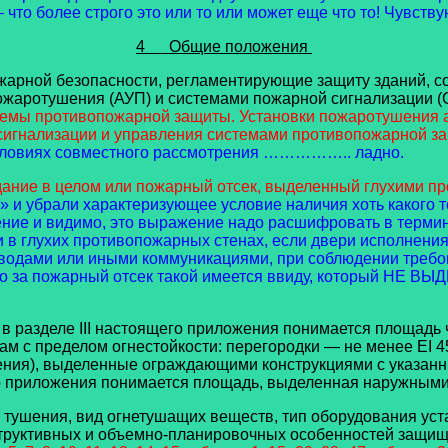
 что более строго это или то или может еще что то! Чувствую
4 Общие положения
жарной безопасности, регламентирующие защиту зданий, с
пожаротушения (АУП) и системами пожарной сигнализации 
темы противопожарной защиты. Установки пожаротушения 
игнализации и управления системами противопожарной з
 условиях совместного рассмотрения …………….. ладно.
дание в целом или пожарный отсек, выделенный глухими п
» и убрали характеризующее условие наличия хоть какого 
ние и видимо, это выражение надо расшифровать в термина
 в глухих противопожарных стенах, если двери исполнени
водами или иными коммуникациями, при соблюдении требова
 это за пожарный отсек такой имеется ввиду, который НЕ 
зделе III настоящего приложения понимается площадь ч
 с пределом огнестойкости: перегородки — не менее EI 45
щения), выделенные ограждающими конструкциями с указан
го приложения понимается площадь, выделенная наружным
б тушения, вид огнетушащих веществ, тип оборудования ус
нструктивных и объемно-планировочных особенностей защи