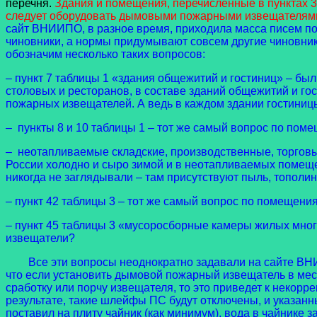
перечня.
Здания и помещения, перечисленные в пунктах 3, 
следует оборудовать дымовыми пожарными извещателям
сайт ВНИИПО, в разное время, приходила масса писем по 
чиновники, а нормы придумывают совсем другие чиновни
обозначим несколько таких вопросов:
– пункт 7 таблицы 1 «здания общежитий и гостиниц» – б
столовых и ресторанов, в составе зданий общежитий и го
пожарных извещателей. А ведь в каждом здании гостиниц
– пункты 8 и 10 таблицы 1 – тот же самый вопрос по пом
– неотапливаемые складские, производственные, торговые
России холодно и сыро зимой и в неотапливаемых помеще
никогда не заглядывали – там присутствуют пыль, тополин
– пункт 42 таблицы 3 – тот же самый вопрос по помещени
– пункт 45 таблицы 3 «мусоросборные камеры жилых много
извещатели?
Все эти вопросы неоднократно задавали на сайте ВНИИП
что если установить дымовой пожарный извещатель в мес
сработку или порчу извещателя, то это приведет к некор
результате, такие шлейфы ПС будут отключены, и указа
поставил на плиту чайник (как минимум), вода в чайнике 