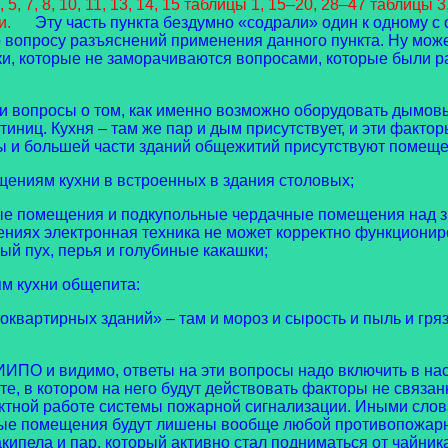
5, 7, 8, 10, 11, 13, 14, 15 таблицы 1, 15–20, 28–47 табли
и.
Эту часть пункта бездумно «содрали» один к одному 
вопросу разъяснений применения данного пункта. Ну может
ки, которые не заморачиваются вопросами, которые были 
ыли вопросы о том, как именно возможно оборудовать дым
стиниц. Кухня – там же пар и дым присутствует, и эти фа
ы и большей части зданий общежитий присутствуют помеще
ещениям кухни в встроенных в здания столовых;
 помещения и подкупольные чердачные помещения над зрител
ниях электронная техника не может корректно функционир
ый пух, перья и голубиные какашки;
ям кухни общепита:
квартирных зданий» – там и мороз и сырость и пыль и гря
О и видимо, ответы на эти вопросы надо включить в на
те, в котором на него будут действовать факторы не связ
ректной работе системы пожарной сигнализации. Иными слов
нные помещения будут лишены вообще любой противопожарн
закипела и пар, который активно стал подниматься от чайн