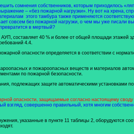
решить сомнения собственников, которым приходилось «ля
 выражение – «без пожарной нагрузки». Ну вот на хрена, с
материалам этого тамбура также применяются соответствую
вает совсем без пожарной нагрузки, о чем мы уже писали вы
т превратится в мертвый?
УП, составляет 40 % и более от общей площади этажей зд
ребований 4.4.
пожарной опасности определяется в соответствии с норма
жароопасных и пожароопасных веществ и материалов авто
ментами по пожарной безопасности.
вания, подлежащих защите автоматическими установками п
арной опасности, защищаемые согласно настоящему своду
вный взгляд, совершенно правильный, хотя многим собстве
оружения, указанные в пункте 11 таблицы 2, оборудуются 
ходят.