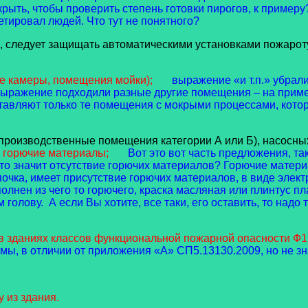
крыть, чтобы проверить степень готовки пирогов, к примеру
етировал людей. Что тут не понятного?
не, следует защищать автоматическими установками пожаро
е камеры, помещения мойки);
выражение «и т.п.» убра
о выражение подходили разные другие помещения – на прим
ставляют только те помещения с мокрыми процессами, кото
производственные помещения категории А или Б), насосн
т горючие материалы;
Вот это вот часть предложения, т
о значит отсутствие горючих материалов? Горючие материа
почка, имеет присутствие горючих материалов, в виде элект
лнен из чего то горючего, краска масляная или плинтус пла
голову. А если Вы хотите, все таки, его оставить, то надо
 зданиях классов функциональной пожарной опасности Ф1.1,
мы, в отличии от приложения «А» СП5.13130.2009, но не зн
 из здания.