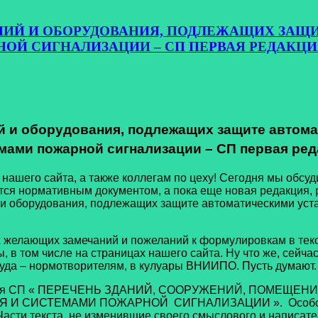
ЩЕНИЙ И ОБОРУДОВАНИЯ, ПОДЛЕЖАЩИХ ЗА
Й СИГНАЛИЗАЦИИ – СП ПЕРВАЯ РЕДАКЦИ
й и оборудования, подлежащих защите автом
мами пожарной сигнализации – СП первая ред
го сайта, а также коллегам по цеху! Сегодня мы обсуди
ется нормативным документом, а пока еще новая редакция
 и оборудования, подлежащих защите автоматическими ус
ющих замечаний и пожеланий к формулировкам в тексте д
в том числе на страницах нашего сайта. Ну что же, сейчас
 туда – нормотворителям, в кулуары ВНИИПО. Пусть думают.
акция СП « ПЕРЕЧЕНЬ ЗДАНИЙ, СООРУЖЕНИЙ, ПОМЕЩ
ИСТЕМАМИ ПОЖАРНОЙ СИГНАЛИЗАЦИИ ». Особо важны
Части текста, не изменившие своего смыслового и написат