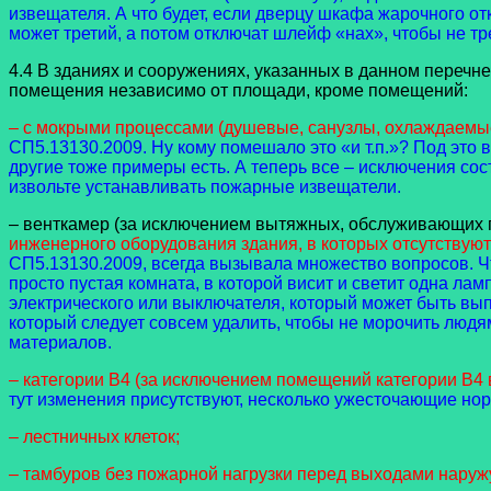
извещателя. А что будет, если дверцу шкафа жарочного от
может третий, а потом отключат шлейф «нах», чтобы не тр
4.4 В зданиях и сооружениях, указанных в данном переч
помещения независимо от площади, кроме помещений:
– с мокрыми процессами (душевые, санузлы, охлаждаемы
СП5.13130.2009. Ну кому помешало это «и т.п.»? Под эт
другие тоже примеры есть. А теперь все – исключения со
извольте устанавливать пожарные извещатели.
– венткамер (за исключением вытяжных, обслуживающих 
инженерного оборудования здания, в которых отсутствую
СП5.13130.2009, всегда вызывала множество вопросов. Чт
просто пустая комната, в которой висит и светит одна лам
электрического или выключателя, который может быть выпо
который следует совсем удалить, чтобы не морочить людям 
материалов.
– категории В4 (за исключением помещений категории В4 в
тут изменения присутствуют, несколько ужесточающие нор
– лестничных клеток;
– тамбуров без пожарной нагрузки перед выходами наружу