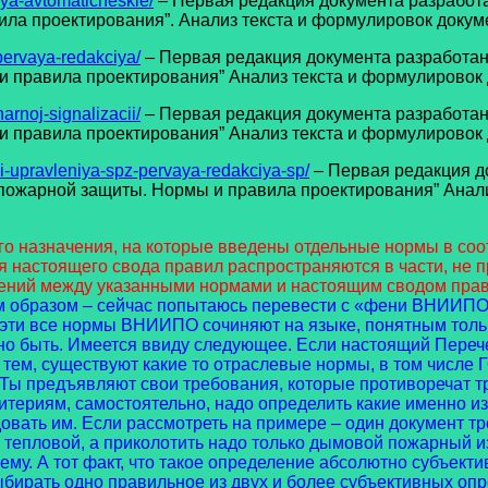
ya-avtomaticheskie/
– Первая редакция документа разрабо
а проектирования”. Анализ текста и формулировок докумен
pervaya-redakciya/
– Первая редакция документа разработа
правила проектирования” Анализ текста и формулировок д
rnoj-signalizacii/
– Первая редакция документа разработ
правила проектирования” Анализ текста и формулировок до
-i-upravleniya-spz-pervaya-redakciya-sp/
– Первая редакция 
ожарной защиты. Нормы и правила проектирования” Анализ
го назначения, на которые введены отдельные нормы в соо
ия настоящего свода правил распространяются в части, не
жений между указанными нормами и настоящим сводом прав
м образом – сейчас попытаюсь перевести с «фени ВНИИПО»
 эти все нормы ВНИИПО сочиняют на языке, понятным толь
но быть. Имеется ввиду следующее. Если настоящий Переч
 тем, существуют какие то отраслевые нормы, в том числе
Ты предъявляют свои требования, которые противоречат т
териям, самостоятельно, надо определить какие именно из 
овать им. Если рассмотреть на примере – один документ т
я тепловой, а приколотить надо только дымовой пожарный и
ему. А тот факт, что такое определение абсолютно субъект
ыбирать одно правильное из двух и более субъективных опр