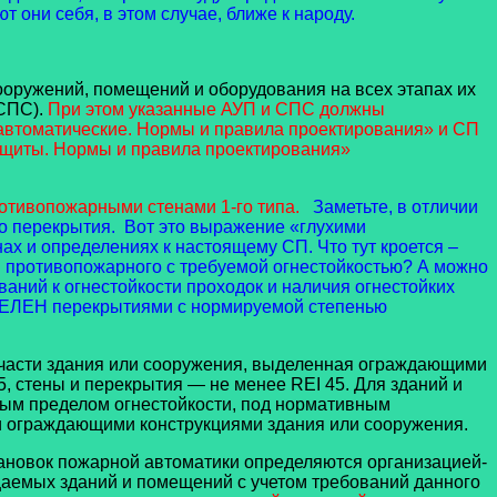
т они себя, в этом случае, ближе к народу.
ооружений, помещений и оборудования на всех этапах их
(СПС).
При этом указанные АУП и СПС должны
автоматические. Нормы и правила проектирования» и СП
ащиты. Нормы и правила проектирования»
ротивопожарными стенами 1-го типа.
Заметьте, в отличии
то перекрытия. Вот это выражение «глухими
х и определениях к настоящему СП. Что тут кроется –
я противопожарного с требуемой огнестойкостью? А можно
ний к огнестойкости проходок и наличия огнестойких
ВЫДЕЛЕН перекрытиями с нормируемой степенью
асти здания или сооружения, выделенная ограждающими
, стены и перекрытия — не менее REI 45. Для зданий и
ным пределом огнестойкости, под нормативным
и ограждающими конструкциями здания или сооружения.
тановок пожарной автоматики определяются организацией-
щаемых зданий и помещений с учетом требований данного