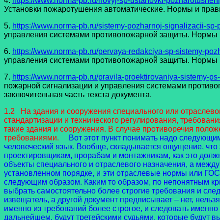
4.
https://www.norma-pb.ru/novyj-sp-ustanovki-pozharotusheni
Установки пожаротушения автоматические. Нормы и правил
5.
https://www.norma-pb.ru/sistemy-pozharnoj-signalizacii-sp-
управления системами противопожарной защиты. Нормы и 
6.
https://www.norma-pb.ru/pervaya-redakciya-sp-sistemy-pozha
управления системами противопожарной защиты. Нормы и 
7.
https://www.norma-pb.ru/pravila-proektirovaniya-sistemy-ps
пожарной сигнализации и управления системами противоп
заключительная часть текста документа.
1.2 На здания и сооружения специального или отраслево
стандартизации и технического регулирования, требован
такие здания и сооружения. В случае противоречия поло
требованиями.
Вот этот пункт понимать надо следующи
человеческий язык. Вообще, складывается ощущение, что
проектировщикам, прорабам и монтажникам, как это долж
объекты специального и отраслевого назначения, а между
установленном порядке, и эти отраслевые нормы или ГОС
следующим образом. Каким то образом, по непонятным кри
выбрать самостоятельно более строгие требования и след
извещатель, а другой документ предписывает – нет, нельз
именно из требований более строгое, и следовать именно 
дальнейшем, будут третейскими судьями, которые будут в