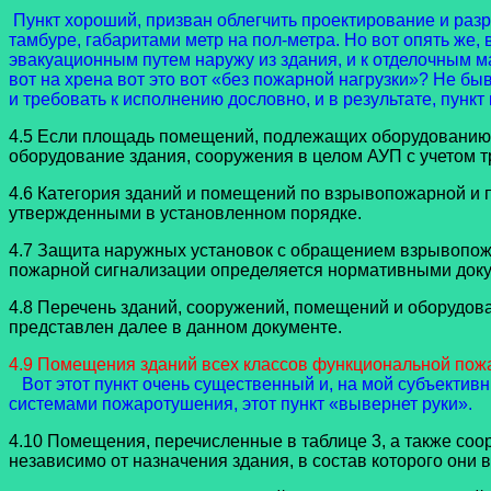
Пункт хороший, призван облегчить проектирование и раз
тамбуре, габаритами метр на пол-метра. Но вот опять же,
эвакуационным путем наружу из здания, и к отделочным 
вот на хрена вот это вот «без пожарной нагрузки»? Не бы
и требовать к исполнению дословно, и в результате, пунк
4.5 Если площадь помещений, подлежащих оборудованию А
оборудование здания, сооружения в целом АУП с учетом т
4.6 Категория зданий и помещений по взрывопожарной и 
утвержденными в установленном порядке.
4.7 Защита наружных установок с обращением взрывопо
пожарной сигнализации определяется нормативными доку
4.8 Перечень зданий, сооружений, помещений и оборудо
представлен далее в данном документе.
4.9 Помещения зданий всех классов функциональной пож
Вот этот пункт очень существенный и, на мой субъекти
системами пожаротушения, этот пункт «вывернет руки».
4.10 Помещения, перечисленные в таблице 3, а также со
независимо от назначения здания, в состав которого они в