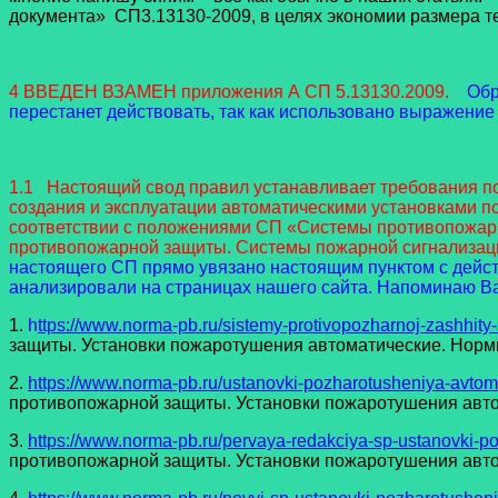
документа» СП3.13130-2009, в целях экономии размера те
4 ВВЕДЕН ВЗАМЕН приложения А СП 5.13130.2009.
Обр
перестанет действовать, так как использовано выражение
1.1 Настоящий свод правил устанавливает требования по
создания и эксплуатации автоматическими установками 
соответствии с положениями СП «Системы противопожар
противопожарной защиты. Системы пожарной сигнализац
настоящего СП прямо увязано настоящим пунктом с дейс
анализировали на страницах нашего сайта. Напоминаю Ва
1.
h
ttps://www.norma-pb.ru/sistemy-protivopozharnoj-zashhity
защиты. Установки пожаротушения автоматические. Нормы 
2.
https://www.norma-pb.ru/ustanovki-pozharotusheniya-avtom
противопожарной защиты. Установки пожаротушения автом
3.
https://www.norma-pb.ru/pervaya-redakciya-sp-ustanovki-p
противопожарной защиты. Установки пожаротушения автом