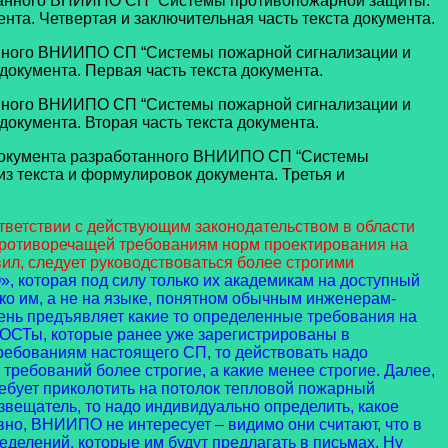
танного ВНИИПО СП “Системы противопожарной защиты.
та. Четвертая и заключительная часть текста документа.
нного ВНИИПО СП “Системы пожарной сигнализации и
окумента. Первая часть текста документа.
анного ВНИИПО СП “Системы пожарной сигнализации и
кумента. Вторая часть текста документа.
документа разработанного ВНИИПО СП “Системы
 текста и формулировок документа. Третья и
тветствии с действующим законодательством в области
 противоречащей требованиям норм проектирования на
ил, следует руководствоваться более строгими
, которая под силу только их академикам на доступный
ко им, а не на языке, понятном обычным инженерам-
ень предъявляет какие то определенные требования на
 ГОСТы, которые ранее уже зарегистрированы в
ребованиям настоящего СП, то действовать надо
требований более строгие, а какие менее строгие. Далее,
ребует приколотить на потолок тепловой пожарный
звещатель, то надо индивидуально определить, какое
ивно, ВНИИПО не интересует – видимо они считают, что в
еделений, которые им будут предлагать в письмах. Ну