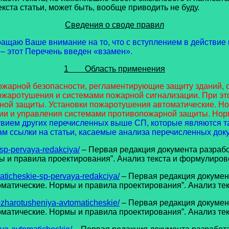
кста статьи, может быть, вообще приводить не буду.
Сведения о своде правил
ащаю Ваше внимание на то, что с вступлением в действие
 – этот Перечень введен «взамен».
1 Область применения
жарной безопасности, регламентирующие защиту зданий, с
пожаротушения и системами пожарной сигнализации. При э
ной защиты. Установки пожаротушения автоматические. Н
ии и управления системами противопожарной защиты. Нор
твием других перечисленных выше СП, которые являются т
м ссылки на статьи, касаемые анализа перечисленных док
-sp-pervaya-redakciya/
– Первая редакция документа разра
и правила проектирования”. Анализ текста и формулировок
aticheskie-sp-pervaya-redakciya/
– Первая редакция докуме
атические. Нормы и правила проектирования”. Анализ текс
ozharotusheniya-avtomaticheskie/
– Первая редакция докуме
атические. Нормы и правила проектирования”. Анализ текс