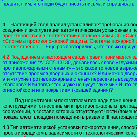
нравится им, что люди будут писать письма и спрашивать –
4.1 Настоящий свод правил устанавливает требования по
создания и эксплуатации автоматическими установками 
проектироваться в соответствии с положениями СП «Сис
«Системы противопожарной защиты. Системы пожарной с
соответственно.
Еще раз повторились, что только при
4.2 Под зданием в настоящем своде правил понимается з
от приложения “А” СП5.13130, добавилось слово «глухими
противопожарными стенами» – это какое то новое выраже
отсутствие проемов дверных и оконных? Или можно двери
эти «глухие противопожарные стены» пересекать воздухо
клапанов? Или тогда стены уже не будут глухими? И что
огнестойкости или покрытием (крышей здания)?
Под нормативным показателем площади помещения в ра
конструкциями, отнесенными к противопожарным преградам
сооружений, в составе которых отсутствуют части (поме
показателем площади помещения в разделе III настояще
4.3 Тип автоматической установки пожаротушения, спосо
проектировщиком в зависимости от технологических, ко