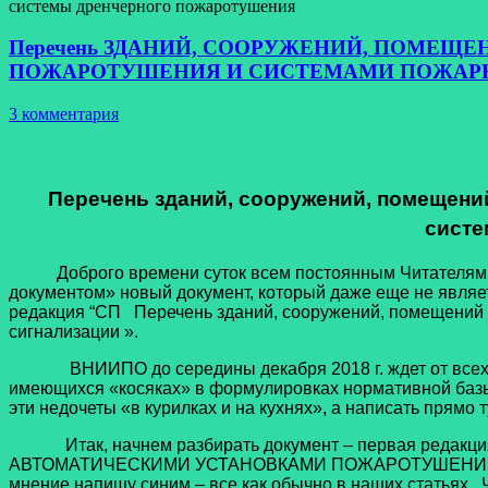
системы дренчерного пожаротушения
Перечень ЗДАНИЙ, СООРУЖЕНИЙ, ПОМЕ
ПОЖАРОТУШЕНИЯ И СИСТЕМАМИ ПОЖАРНО
3 комментария
Перечень зданий, сооружений, помещени
систе
Доброго времени суток всем постоянным Читателям наше
документом» новый документ, который даже еще не явля
редакция “СП Перечень зданий, сооружений, помещений
сигнализации ».
ВНИИПО до середины декабря 2018 г. ждет от всех жела
имеющихся «косяках» в формулировках нормативной базы, 
эти недочеты «в курилках и на кухнях», а написать прямо
Итак, начнем разбирать документ – первая ред
АВТОМАТИЧЕСКИМИ УСТАНОВКАМИ ПОЖАРОТУШЕНИЯ И С
мнение напишу синим – все как обычно в наших статьях. 