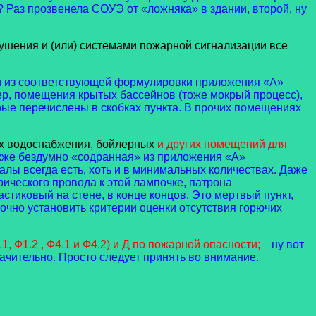
? Раз прозвенела СОУЭ от «ложняка» в здании, второй, ну
тушения и (или) системами пожарной сигнализации все
ли из соответствующей формулировки приложения «А»
ер, помещения крытых бассейнов (тоже мокрый процесс),
рые перечислены в скобках пункта. В прочих помещениях
ых водоснабжения, бойлерных
и других помещений для
акже бездумно «содранная» из приложения «А»
лы всегда есть, хоть и в минимальных количествах. Даже
рического провода к этой лампочке, патрона
стиковый на стене, в конце концов. Это мертвый пункт,
 точно установить критерии оценки отсутствия горючих
 Ф1.2 , Ф4.1 и Ф4.2) и Д по пожарной опасности;
ну вот
ачительно. Просто следует принять во внимание.