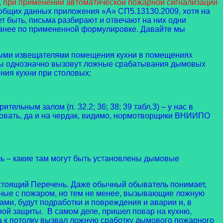
цы 3, при применении автоматической пожарной сигнализации
с общих данных приложения «А» СП5.13130.2009, хотя на
 быть, письма разбирают и отвечают на них одни
ранее по примененной формулировке. Давайте мы
овыми извещателями помещения кухни в помещениях
кторы однозначно вызовут ложные срабатывания дымовых
ния кухни при столовых;
ьным залом (п. 32.2; 36; 38; 39 табл.3) – у нас в
овать, да и на чердак, видимо, нормотворщики ВНИИПО
зь – какие там могут быть установлены дымовые
стоящий Перечень. Даже обычный обыватель понимает,
анные с пожаром, но тем не менее, вызывающие ложную
ами, будут подработки и повреждения и аварии и, в
ой защиты. В самом деле, пришел повар на кухню,
ика к потолку вызвал ложную сработку дымового пожарного