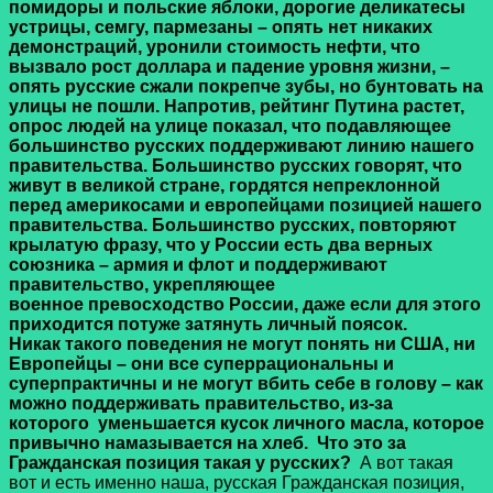
помидоры и польские яблоки, дорогие деликатесы
устрицы, семгу, пармезаны – опять нет никаких
демонстраций, уронили стоимость нефти, что
вызвало рост доллара и падение уровня жизни, –
опять русские сжали покрепче зубы, но бунтовать на
улицы не пошли. Напротив, рейтинг Путина растет,
опрос людей на улице показал, что подавляющее
большинство русских поддерживают линию нашего
правительства. Большинство русских говорят, что
живут в великой стране, гордятся непреклонной
перед америкосами и европейцами позицией нашего
правительства. Большинство русских, повторяют
крылатую фразу, что у России есть два верных
союзника – армия и флот и поддерживают
правительство, укрепляющее
военное превосходство России, даже если для этого
приходится потуже затянуть личный поясок.
Никак такого поведения не могут понять ни США, ни
Европейцы – они все суперрациональны и
суперпрактичны и не могут вбить себе в голову – как
можно поддерживать правительство, из-за
которого
уменьшается кусок личного масла, которое
привычно намазывается на хлеб.
Что это за
Гражданская позиция такая у русских?
А вот такая
вот и есть именно наша, русская Гражданская позиция,