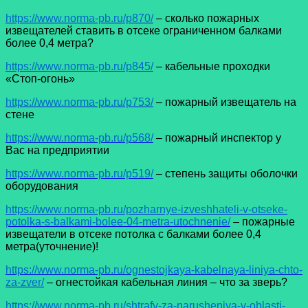
https://www.norma-pb.ru/p870/
– сколько пожарных
извещателей ставить в отсеке ограниченном балками
более 0,4 метра?
https://www.norma-pb.ru/p845/
– кабельные проходки
«Стоп-огонь»
https://www.norma-pb.ru/p753/
– пожарный извещатель на
стене
https://www.norma-pb.ru/p568/
– пожарный инспектор у
Вас на предприятии
https://www.norma-pb.ru/p519/
– степень защиты оболочки
оборудования
https://www.norma-pb.ru/pozharnye-izveshhateli-v-otseke-
potolka-s-balkami-bolee-04-metra-utochnenie/
– пожарные
извещатели в отсеке потолка с балками более 0,4
метра(уточнение)!
https://www.norma-pb.ru/ognestojkaya-kabelnaya-liniya-chto-
za-zver/
– огнестойкая кабельная линия – что за зверь?
https://www.norma-pb.ru/shtrafy-za-narusheniya-v-oblasti-