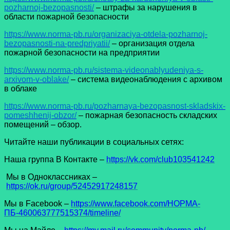
pozharnoj-bezopasnosti/
– штрафы за нарушения в
области пожарной безопасности
https://www.norma-pb.ru/organizaciya-otdela-pozharnoj-
bezopasnosti-na-predpriyatii/
– организация отдела
пожарной безопасности на предприятии
https://www.norma-pb.ru/sistema-videonablyudeniya-s-
arxivom-v-oblake/
– система видеонаблюдения с архивом
в облаке
https://www.norma-pb.ru/pozharnaya-bezopasnost-skladskix-
pomeshhenij-obzor/
– пожарная безопасность складских
помещений – обзор.
Читайте наши публикации в социальных сетях:
Наша группа В Контакте –
https://vk.com/club103541242
Мы в Одноклассниках –
https://ok.ru/group/52452917248157
Мы в Facеbook –
https://www.facebook.com/НОРМА-
ПБ-460063777515374/timeline/