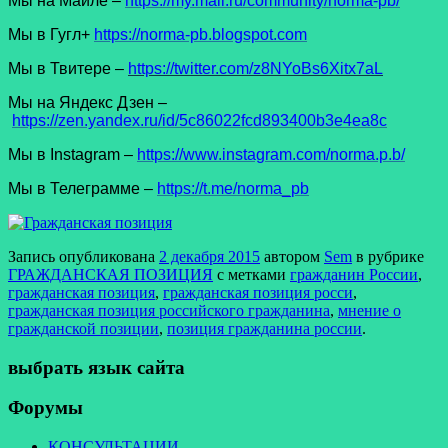
Мы на Майле –
https://my.mail.ru/community/norma-pb/
Мы в Гугл+
https://norma-pb.blogspot.com
Мы в Твитере –
https://twitter.com/z8NYoBs6Xitx7aL
Мы на Яндекс Дзен –
https://zen.yandex.ru/id/5c86022fcd893400b3e4ea8c
Мы в Instagram –
https://www.instagram.com/norma.p.b/
Мы в Телеграмме –
https://t.me/norma_pb
Запись опубликована
2 декабря 2015
автором
Sem
в рубрике
ГРАЖДАНСКАЯ ПОЗИЦИЯ
с метками
гражданин России
,
гражданская позиция
,
гражданская позиция росси
,
гражданская позиция российского гражданина
,
мнение о
гражданской позиции
,
позиция гражданина россии
.
выбрать язык сайта
Форумы
КОНСУЛЬТАЦИИ