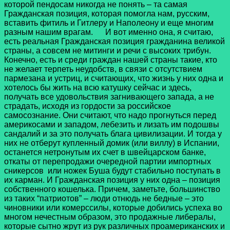
которой пендосам никогда не понять – та самая
Гражданская позиция, которая помогла нам, русским,
вставить фитиль и Гитлеру и Наполеону и еще многим
разным нашим врагам.
И вот именно она, я считаю,
есть реальная Гражданская позиция гражданина великой
страны, а совсем не митинги и речи с высоких трибун.
Конечно, есть и среди граждан нашей страны такие, кто
не желает терпеть неудобств, в связи с отсутствием
пармезана и устриц, и считающих, что жизнь у них одна и
хотелось бы жить на всю катушку сейчас и здесь,
получать все удовольствия загнивающего запада, а не
страдать, исходя из гордости за российское
самосознание. Они считают, что надо прогнуться перед
америкосами и западом, лебезить и лизать им подошвы
сандалий и за это получать блага цивилизации. И тогда у
них не отберут купленный домик (или виллу) в Испании,
останется нетронутым их счет в швейцарском банке,
откаты от перепродажи очередной партии импортных
сникерсов или ножек Буша будут стабильно поступать в
их карман. И Гражданская позиция у них одна – позиция
собственного кошелька. Причем, заметьте, большинство
из таких “патриотов” – люди отнюдь не бедные – это
чиновники или комерссилы, которые добились успеха во
многом нечестным образом, это продажные либералы,
которые сытно жрут из рук различных проамериканских и