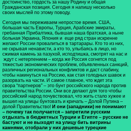
достоинство, гордость за нашу Родину и общая
Гражданская позиция. Сегодня я напишу несколько
своих мыслей по этому поводу.
Сегодня мы переживаем непростое время. США,
большая часть Европы, Турция, Арабские эмираты,
гребанная Прибалтика, бывшая наша братская, а ныне
больная Украина, Япония и еще ряд стран искренне
желают России провалиться в тартарары. Кто то из них,
не скрывая ненависти, а кто то, улыбаясь в лицо, но
сжимая камень за пазухой, исподтишка, смотрят на нас и
ждут с нетерпением – когда же Россия согнется под
тяжестью экономических проблем, объявленных санкций,
различных региональных конфликтов и даст слабину,
чтобы накинуться на Россию, как стая голодных шавок и
разорвать на части. И самое главное, что ждет эта
свора “партнеров” – это бунт российского народа против
правительства России. Они все делают для того чтобы
российский народ почувствовал, что жить стало хужее и
вышел на улицы бунтовать и кричать – Долой Путина –
долой Правительство!
И они (западники) не понимают
– почему так получается – запретили русским
отдыхать в бюджетных Турции и Египте – русские не
бастуют и не выходят на улицу бить витрины
камнями, отобрали у них дешевые турецкие