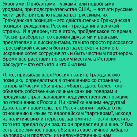
Укропами, Прибалтами, турками, или подобными
уродами, при подстрекательстве США, – вот эти русские
могут действительно называться русскими, их
Гражданская позиция – это действительно Гражданская
позиция гражданина России – гражданина великой
страны. И я уверен, что в итоге, пройдет какое то время,
Россия разберется со своими друзьями и врагами,
предателями и диссидентами, тем кто просто присосался
к российской сиське и богател за ее счет и теми кто
искренне хотел сотрудничать и быть честным партнером.
Время все расставит по своим местам, а История
рассудит – кто есть кто и кто был кем.
Я, же, призываю всех Россиян занять Гражданскую
позицию, определиться в отношениях со странами,
которым Россия объявила эмбарго, даже более того –
объявить собственные личные санкции товарам и
продуктам стран, занявших недружественную позицию
по отношению к России. Ни копейки нашим недругам!
Даже если правительство Росси смягчит эмбарго по
отношению к каким то европейским “партнерам”, исходя
из политических интересов, запомните – если простить
того кто предал один раз, то он предаст еще и еще. У Вас
есть свое личное право объявить свое личное эмбарго
на товары и продукты из недружественных нам