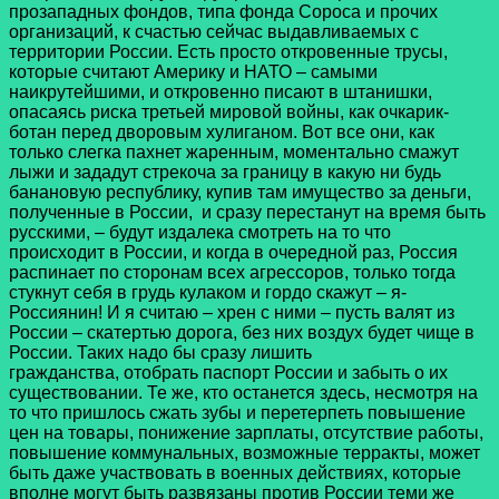
прозападных фондов, типа фонда Сороса и прочих
организаций, к счастью сейчас выдавливаемых с
территории России. Есть просто откровенные трусы,
которые считают Америку и НАТО – самыми
наикрутейшими, и откровенно писают в штанишки,
опасаясь риска третьей мировой войны, как очкарик-
ботан перед дворовым хулиганом. Вот все они, как
только слегка пахнет жаренным, моментально смажут
лыжи и зададут стрекоча за границу в какую ни будь
банановую республику, купив там имущество за деньги,
полученные в России, и сразу перестанут на время быть
русскими, – будут издалека смотреть на то что
происходит в России, и когда в очередной раз, Россия
распинает по сторонам всех агрессоров, только тогда
стукнут себя в грудь кулаком и гордо скажут – я-
Россиянин! И я считаю – хрен с ними – пусть валят из
России – скатертью дорога, без них воздух будет чище в
России. Таких надо бы сразу лишить
гражданства, отобрать паспорт России и забыть о их
существовании. Те же, кто останется здесь, несмотря на
то что пришлось сжать зубы и перетерпеть повышение
цен на товары, понижение зарплаты, отсутствие работы,
повышение коммунальных, возможные терракты, может
быть даже участвовать в военных действиях, которые
вполне могут быть развязаны против России теми же