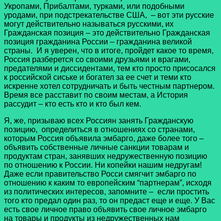
Укропами, Прибалтами, турками, или подобными
уродами, при подстрекательстве США, – вот эти русские
могут действительно называться русскими, их
Гражданская позиция – это действительно Гражданская
позиция гражданина России – гражданина великой
страны. И я уверен, что в итоге, пройдет какое то время,
Россия разберется со своими друзьями и врагами,
предателями и диссидентами, тем кто просто присосался
к российской сиське и богател за ее счет и теми кто
искренне хотел сотрудничать и быть честным партнером.
Время все расставит по своим местам, а История
рассудит – кто есть кто и кто был кем.
Я, же, призываю всех Россиян занять Гражданскую
позицию, определиться в отношениях со странами,
которым Россия объявила эмбарго, даже более того –
объявить собственные личные санкции товарам и
продуктам стран, занявших недружественную позицию
по отношению к России. Ни копейки нашим недругам!
Даже если правительство Росси смягчит эмбарго по
отношению к каким то европейским “партнерам”, исходя
из политических интересов, запомните – если простить
того кто предал один раз, то он предаст еще и еще. У Вас
есть свое личное право объявить свое личное эмбарго
на товары и продукты из недружественных нам