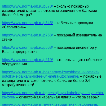
https://www.norma-pb.ru/p870/
– сколько пожарных
извещателей ставить в отсеке ограниченном балками
более 0,4 метра?
https://www.norma-pb.ru/p845/
– кабельные проходки
«Стоп-огонь»
https://www.norma-pb.ru/p753/
– пожарный извещатель на
стене
https://www.norma-pb.ru/p568/
– пожарный инспектор у
Вас на предприятии
https://www.norma-pb.ru/p519/
– степень защиты оболочки
оборудования
https://www.norma-pb.ru/pozharnye-izveshhateli-v-otseke-
potolka-s-balkami-bolee-04-metra-utochnenie/
– пожарные
извещатели в отсеке потолка с балками более 0,4
метра(уточнение)!
https://www.norma-pb.ru/ognestojkaya-kabelnaya-liniya-chto-
za-zver/
– огнестойкая кабельная линия – что за зверь?
https://www.norma-pb.ru/shtrafy-za-narusheniya-v-oblasti-