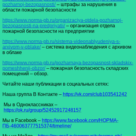
pozharnoj-bezopasnosti/
– штрафы за нарушения в
области пожарной безопасности
https://www.norma-pb.ru/organizaciya-otdela-pozharnoj-
bezopasnosti-na-predpriyatii/
– организация отдела
пожарной безопасности на предприятии
https://www.norma-pb.ru/sistema-videonablyudeniya-s-
arxivom-v-oblake/
– система видеонаблюдения с архивом
в облаке
https://www.norma-pb.ru/pozharnaya-bezopasnost-skladskix-
pomeshhenij-obzor/
– пожарная безопасность складских
помещений – обзор.
Читайте наши публикации в социальных сетях:
Наша группа В Контакте –
https://vk.com/club103541242
Мы в Одноклассниках –
https://ok.ru/group/52452917248157
Мы в Facеbook –
https://www.facebook.com/НОРМА-
ПБ-460063777515374/timeline/