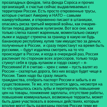
прозападных фондов, типа фонда Сороса и прочих
организаций, к счастью сейчас выдавливаемых с
территории России. Есть просто откровенные трусы,
которые считают Америку и НАТО – самыми
наикрутейшими, и откровенно писают в штанишки,
опасаясь риска третьей мировой войны, как очкарик-
ботан перед дворовым хулиганом. Вот все они, как
только слегка пахнет жаренным, моментально смажут
лыжи и зададут стрекоча за границу в какую ни будь
банановую республику, купив там имущество за деньги,
полученные в России, и сразу перестанут на время быть
русскими, – будут издалека смотреть на то что
происходит в России, и когда в очередной раз, Россия
распинает по сторонам всех агрессоров, только тогда
стукнут себя в грудь кулаком и гордо скажут – я-
Россиянин! И я считаю – хрен с ними – пусть валят из
России – скатертью дорога, без них воздух будет чище в
России. Таких надо бы сразу лишить
гражданства, отобрать паспорт России и забыть о их
существовании. Те же, кто останется здесь, несмотря на
то что пришлось сжать зубы и перетерпеть повышение
цен на товары, понижение зарплаты, отсутствие работы,
повышение коммунальных, возможные терракты, может
быть даже участвовать в военных действиях, которые
вполне могут быть развязаны против России теми же