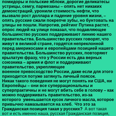
помидоры и польские яблоки, дорогие деликатесы
устрицы, семгу, пармезаны – опять нет никаких
демонстраций, уронили стоимость нефти, что
вызвало рост доллара и падение уровня жизни, –
опять русские сжали покрепче зубы, но бунтовать на
улицы не пошли. Напротив, рейтинг Путина растет,
опрос людей на улице показал, что подавляющее
большинство русских поддерживают линию нашего
правительства. Большинство русских говорят, что
живут в великой стране, гордятся непреклонной
перед америкосами и европейцами позицией нашего
правительства. Большинство русских, повторяют
крылатую фразу, что у России есть два верных
союзника – армия и флот и поддерживают
правительство, укрепляющее
военное превосходство России, даже если для этого
приходится потуже затянуть личный поясок.
Никак такого поведения не могут понять ни США, ни
Европейцы – они все суперрациональны и
суперпрактичны и не могут вбить себе в голову – как
можно поддерживать правительство, из-за
которого
уменьшается кусок личного масла, которое
привычно намазывается на хлеб.
Что это за
Гражданская позиция такая у русских?
А вот такая
вот и есть именно наша, русская Гражданская позиция,