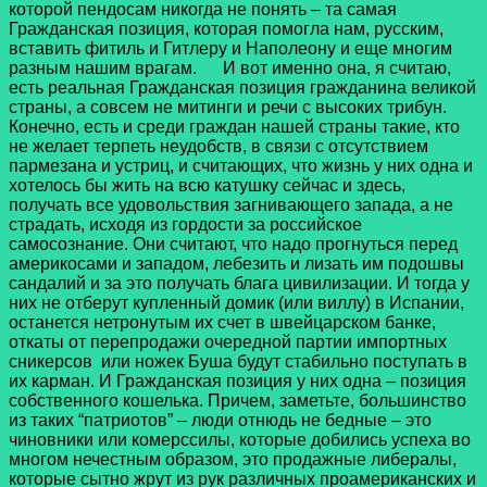
которой пендосам никогда не понять – та самая
Гражданская позиция, которая помогла нам, русским,
вставить фитиль и Гитлеру и Наполеону и еще многим
разным нашим врагам.
И вот именно она, я считаю,
есть реальная Гражданская позиция гражданина великой
страны, а совсем не митинги и речи с высоких трибун.
Конечно, есть и среди граждан нашей страны такие, кто
не желает терпеть неудобств, в связи с отсутствием
пармезана и устриц, и считающих, что жизнь у них одна и
хотелось бы жить на всю катушку сейчас и здесь,
получать все удовольствия загнивающего запада, а не
страдать, исходя из гордости за российское
самосознание. Они считают, что надо прогнуться перед
америкосами и западом, лебезить и лизать им подошвы
сандалий и за это получать блага цивилизации. И тогда у
них не отберут купленный домик (или виллу) в Испании,
останется нетронутым их счет в швейцарском банке,
откаты от перепродажи очередной партии импортных
сникерсов или ножек Буша будут стабильно поступать в
их карман. И Гражданская позиция у них одна – позиция
собственного кошелька. Причем, заметьте, большинство
из таких “патриотов” – люди отнюдь не бедные – это
чиновники или комерссилы, которые добились успеха во
многом нечестным образом, это продажные либералы,
которые сытно жрут из рук различных проамериканских и