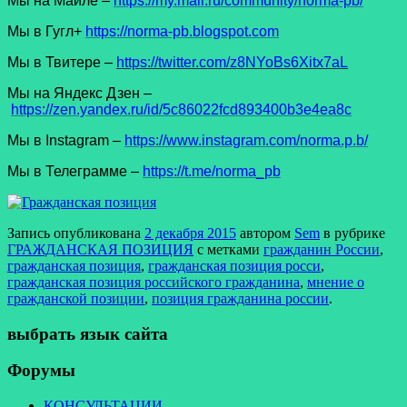
Мы на Майле –
https://my.mail.ru/community/norma-pb/
Мы в Гугл+
https://norma-pb.blogspot.com
Мы в Твитере –
https://twitter.com/z8NYoBs6Xitx7aL
Мы на Яндекс Дзен –
https://zen.yandex.ru/id/5c86022fcd893400b3e4ea8c
Мы в Instagram –
https://www.instagram.com/norma.p.b/
Мы в Телеграмме –
https://t.me/norma_pb
Запись опубликована
2 декабря 2015
автором
Sem
в рубрике
ГРАЖДАНСКАЯ ПОЗИЦИЯ
с метками
гражданин России
,
гражданская позиция
,
гражданская позиция росси
,
гражданская позиция российского гражданина
,
мнение о
гражданской позиции
,
позиция гражданина россии
.
выбрать язык сайта
Форумы
КОНСУЛЬТАЦИИ