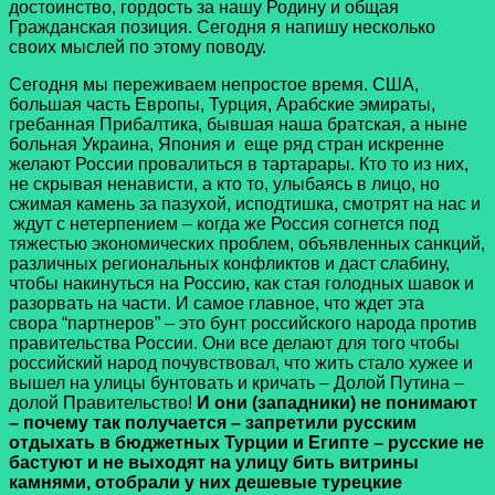
достоинство, гордость за нашу Родину и общая
Гражданская позиция. Сегодня я напишу несколько
своих мыслей по этому поводу.
Сегодня мы переживаем непростое время. США,
большая часть Европы, Турция, Арабские эмираты,
гребанная Прибалтика, бывшая наша братская, а ныне
больная Украина, Япония и еще ряд стран искренне
желают России провалиться в тартарары. Кто то из них,
не скрывая ненависти, а кто то, улыбаясь в лицо, но
сжимая камень за пазухой, исподтишка, смотрят на нас и
ждут с нетерпением – когда же Россия согнется под
тяжестью экономических проблем, объявленных санкций,
различных региональных конфликтов и даст слабину,
чтобы накинуться на Россию, как стая голодных шавок и
разорвать на части. И самое главное, что ждет эта
свора “партнеров” – это бунт российского народа против
правительства России. Они все делают для того чтобы
российский народ почувствовал, что жить стало хужее и
вышел на улицы бунтовать и кричать – Долой Путина –
долой Правительство!
И они (западники) не понимают
– почему так получается – запретили русским
отдыхать в бюджетных Турции и Египте – русские не
бастуют и не выходят на улицу бить витрины
камнями, отобрали у них дешевые турецкие