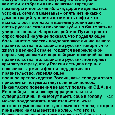
камнями, отобрали у них дешевые турецкие
помидоры и польские яблоки, дорогие деликатесы
устрицы, семгу, пармезаны – опять нет никаких
демонстраций, уронили стоимость нефти, что
вызвало рост доллара и падение уровня жизни, –
опять русские сжали покрепче зубы, но бунтовать на
улицы не пошли. Напротив, рейтинг Путина растет,
опрос людей на улице показал, что подавляющее
большинство русских поддерживают линию нашего
правительства. Большинство русских говорят, что
живут в великой стране, гордятся непреклонной
перед америкосами и европейцами позицией нашего
правительства. Большинство русских, повторяют
крылатую фразу, что у России есть два верных
союзника – армия и флот и поддерживают
правительство, укрепляющее
военное превосходство России, даже если для этого
приходится потуже затянуть личный поясок.
Никак такого поведения не могут понять ни США, ни
Европейцы – они все суперрациональны и
суперпрактичны и не могут вбить себе в голову – как
можно поддерживать правительство, из-за
которого
уменьшается кусок личного масла, которое
привычно намазывается на хлеб.
Что это за
Гражданская позиция такая у русских?
А вот такая