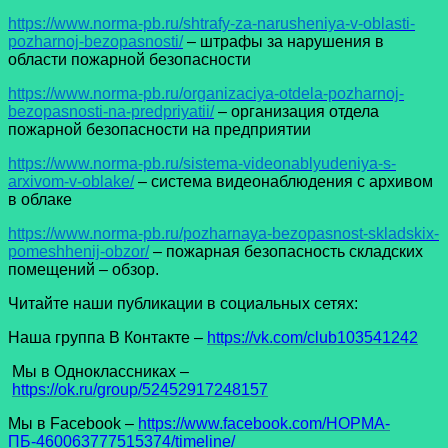
https://www.norma-pb.ru/shtrafy-za-narusheniya-v-oblasti-
pozharnoj-bezopasnosti/
– штрафы за нарушения в
области пожарной безопасности
https://www.norma-pb.ru/organizaciya-otdela-pozharnoj-
bezopasnosti-na-predpriyatii/
– организация отдела
пожарной безопасности на предприятии
https://www.norma-pb.ru/sistema-videonablyudeniya-s-
arxivom-v-oblake/
– система видеонаблюдения с архивом
в облаке
https://www.norma-pb.ru/pozharnaya-bezopasnost-skladskix-
pomeshhenij-obzor/
– пожарная безопасность складских
помещений – обзор.
Читайте наши публикации в социальных сетях:
Наша группа В Контакте –
https://vk.com/club103541242
Мы в Одноклассниках –
https://ok.ru/group/52452917248157
Мы в Facеbook –
https://www.facebook.com/НОРМА-
ПБ-460063777515374/timeline/