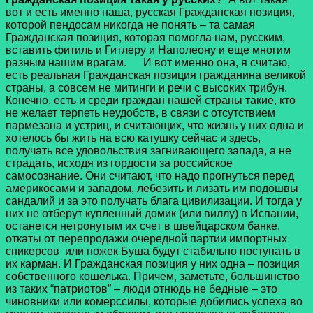
вот и есть именно наша, русская Гражданская позиция,
которой пендосам никогда не понять – та самая
Гражданская позиция, которая помогла нам, русским,
вставить фитиль и Гитлеру и Наполеону и еще многим
разным нашим врагам.
И вот именно она, я считаю,
есть реальная Гражданская позиция гражданина великой
страны, а совсем не митинги и речи с высоких трибун.
Конечно, есть и среди граждан нашей страны такие, кто
не желает терпеть неудобств, в связи с отсутствием
пармезана и устриц, и считающих, что жизнь у них одна и
хотелось бы жить на всю катушку сейчас и здесь,
получать все удовольствия загнивающего запада, а не
страдать, исходя из гордости за российское
самосознание. Они считают, что надо прогнуться перед
америкосами и западом, лебезить и лизать им подошвы
сандалий и за это получать блага цивилизации. И тогда у
них не отберут купленный домик (или виллу) в Испании,
останется нетронутым их счет в швейцарском банке,
откаты от перепродажи очередной партии импортных
сникерсов или ножек Буша будут стабильно поступать в
их карман. И Гражданская позиция у них одна – позиция
собственного кошелька. Причем, заметьте, большинство
из таких “патриотов” – люди отнюдь не бедные – это
чиновники или комерссилы, которые добились успеха во