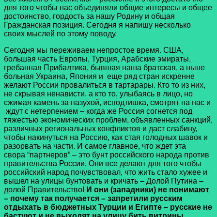
для того чтобы нас объединяли общие интересы и общее
достоинство, гордость за нашу Родину и общая
Гражданская позиция. Сегодня я напишу несколько
своих мыслей по этому поводу.
Сегодня мы переживаем непростое время. США,
большая часть Европы, Турция, Арабские эмираты,
гребанная Прибалтика, бывшая наша братская, а ныне
больная Украина, Япония и еще ряд стран искренне
желают России провалиться в тартарары. Кто то из них,
не скрывая ненависти, а кто то, улыбаясь в лицо, но
сжимая камень за пазухой, исподтишка, смотрят на нас и
ждут с нетерпением – когда же Россия согнется под
тяжестью экономических проблем, объявленных санкций,
различных региональных конфликтов и даст слабину,
чтобы накинуться на Россию, как стая голодных шавок и
разорвать на части. И самое главное, что ждет эта
свора “партнеров” – это бунт российского народа против
правительства России. Они все делают для того чтобы
российский народ почувствовал, что жить стало хужее и
вышел на улицы бунтовать и кричать – Долой Путина –
долой Правительство!
И они (западники) не понимают
– почему так получается – запретили русским
отдыхать в бюджетных Турции и Египте – русские не
бастуют и не выходят на улицу бить витрины