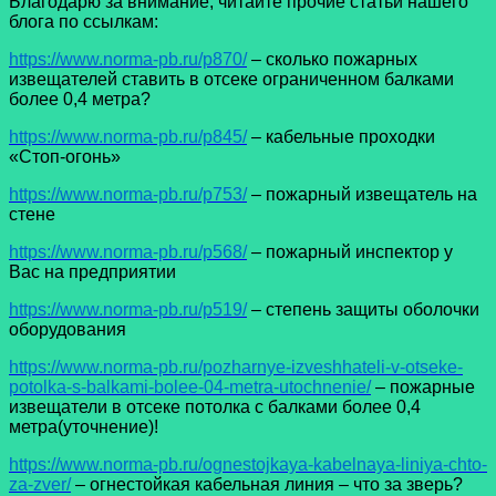
Благодарю за внимание, читайте прочие статьи нашего
блога по ссылкам:
https://www.norma-pb.ru/p870/
– сколько пожарных
извещателей ставить в отсеке ограниченном балками
более 0,4 метра?
https://www.norma-pb.ru/p845/
– кабельные проходки
«Стоп-огонь»
https://www.norma-pb.ru/p753/
– пожарный извещатель на
стене
https://www.norma-pb.ru/p568/
– пожарный инспектор у
Вас на предприятии
https://www.norma-pb.ru/p519/
– степень защиты оболочки
оборудования
https://www.norma-pb.ru/pozharnye-izveshhateli-v-otseke-
potolka-s-balkami-bolee-04-metra-utochnenie/
– пожарные
извещатели в отсеке потолка с балками более 0,4
метра(уточнение)!
https://www.norma-pb.ru/ognestojkaya-kabelnaya-liniya-chto-
za-zver/
– огнестойкая кабельная линия – что за зверь?