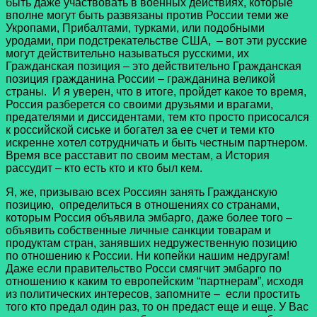
быть даже участвовать в военных действиях, которые
вполне могут быть развязаны против России теми же
Укропами, Прибалтами, турками, или подобными
уродами, при подстрекательстве США, – вот эти русские
могут действительно называться русскими, их
Гражданская позиция – это действительно Гражданская
позиция гражданина России – гражданина великой
страны. И я уверен, что в итоге, пройдет какое то время,
Россия разберется со своими друзьями и врагами,
предателями и диссидентами, тем кто просто присосался
к российской сиське и богател за ее счет и теми кто
искренне хотел сотрудничать и быть честным партнером.
Время все расставит по своим местам, а История
рассудит – кто есть кто и кто был кем.
Я, же, призываю всех Россиян занять Гражданскую
позицию, определиться в отношениях со странами,
которым Россия объявила эмбарго, даже более того –
объявить собственные личные санкции товарам и
продуктам стран, занявших недружественную позицию
по отношению к России. Ни копейки нашим недругам!
Даже если правительство Росси смягчит эмбарго по
отношению к каким то европейским “партнерам”, исходя
из политических интересов, запомните – если простить
того кто предал один раз, то он предаст еще и еще. У Вас