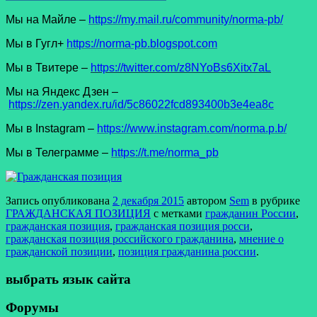
Мы на Майле –
https://my.mail.ru/community/norma-pb/
Мы в Гугл+
https://norma-pb.blogspot.com
Мы в Твитере –
https://twitter.com/z8NYoBs6Xitx7aL
Мы на Яндекс Дзен –
https://zen.yandex.ru/id/5c86022fcd893400b3e4ea8c
Мы в Instagram –
https://www.instagram.com/norma.p.b/
Мы в Телеграмме –
https://t.me/norma_pb
Запись опубликована
2 декабря 2015
автором
Sem
в рубрике
ГРАЖДАНСКАЯ ПОЗИЦИЯ
с метками
гражданин России
,
гражданская позиция
,
гражданская позиция росси
,
гражданская позиция российского гражданина
,
мнение о
гражданской позиции
,
позиция гражданина россии
.
выбрать язык сайта
Форумы