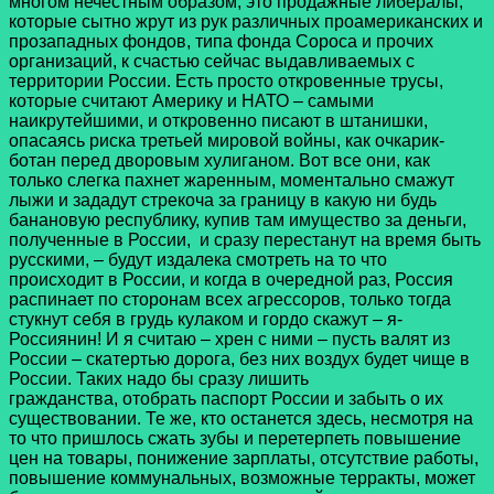
многом нечестным образом, это продажные либералы,
которые сытно жрут из рук различных проамериканских и
прозападных фондов, типа фонда Сороса и прочих
организаций, к счастью сейчас выдавливаемых с
территории России. Есть просто откровенные трусы,
которые считают Америку и НАТО – самыми
наикрутейшими, и откровенно писают в штанишки,
опасаясь риска третьей мировой войны, как очкарик-
ботан перед дворовым хулиганом. Вот все они, как
только слегка пахнет жаренным, моментально смажут
лыжи и зададут стрекоча за границу в какую ни будь
банановую республику, купив там имущество за деньги,
полученные в России, и сразу перестанут на время быть
русскими, – будут издалека смотреть на то что
происходит в России, и когда в очередной раз, Россия
распинает по сторонам всех агрессоров, только тогда
стукнут себя в грудь кулаком и гордо скажут – я-
Россиянин! И я считаю – хрен с ними – пусть валят из
России – скатертью дорога, без них воздух будет чище в
России. Таких надо бы сразу лишить
гражданства, отобрать паспорт России и забыть о их
существовании. Те же, кто останется здесь, несмотря на
то что пришлось сжать зубы и перетерпеть повышение
цен на товары, понижение зарплаты, отсутствие работы,
повышение коммунальных, возможные терракты, может