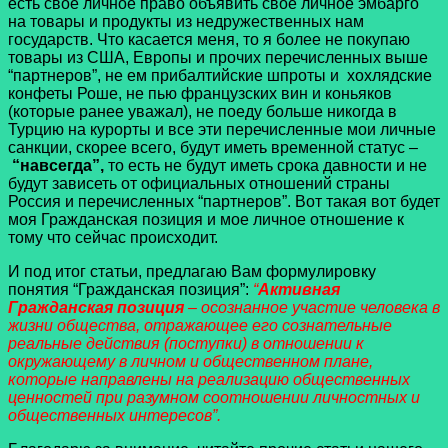
есть свое личное право объявить свое личное эмбарго
на товары и продукты из недружественных нам
государств. Что касается меня, то я более не покупаю
товары из США, Европы и прочих перечисленных выше
“партнеров”, не ем прибалтийские шпроты и хохлядские
конфеты Роше, не пью французских вин и коньяков
(которые ранее уважал), не поеду больше никогда в
Турцию на курорты и все эти перечисленные мои личные
санкции, скорее всего, будут иметь временной статус –
“навсегда”,
то есть не будут иметь срока давности и не
будут зависеть от официальных отношений страны
Россия и перечисленных “партнеров”. Вот такая вот будет
моя Гражданская позиция и мое личное отношение к
тому что сейчас происходит.
И под итог статьи, предлагаю Вам формулировку
понятия “Гражданская позиция”:
“
Активная
Гражданская позиция
– осознанное участие человека в
жизни общества, отражающее его сознательные
реальные действия (поступки) в отношении к
окружающему в личном и общественном плане,
которые направлены на реализацию общественных
ценностей при разумном соотношении личностных и
общественных интересов”.